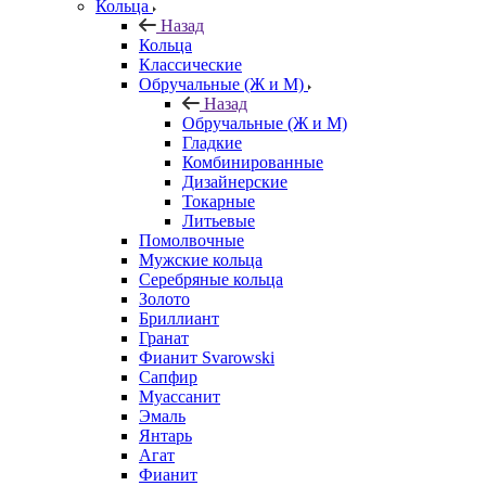
Кольца
Назад
Кольца
Классические
Обручальные (Ж и М)
Назад
Обручальные (Ж и М)
Гладкие
Комбинированные
Дизайнерские
Токарные
Литьевые
Помолвочные
Мужские кольца
Серебряные кольца
Золото
Бриллиант
Гранат
Фианит Svarowski
Сапфир
Муассанит
Эмаль
Янтарь
Агат
Фианит