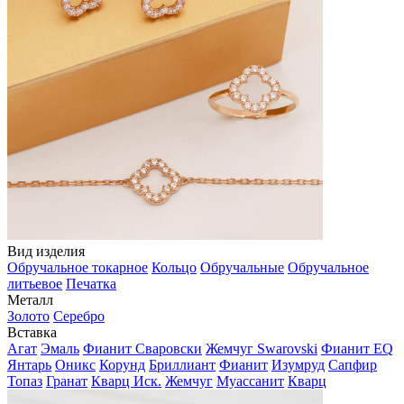
Вид изделия
Обручальное токарное
Кольцо
Обручальные
Обручальное
литьевое
Печатка
Металл
Золото
Серебро
Вставка
Агат
Эмаль
Фианит Сваровски
Жемчуг Swarovski
Фианит EQ
Янтарь
Оникс
Корунд
Бриллиант
Фианит
Изумруд
Сапфир
Топаз
Гранат
Кварц Иск.
Жемчуг
Муассанит
Кварц