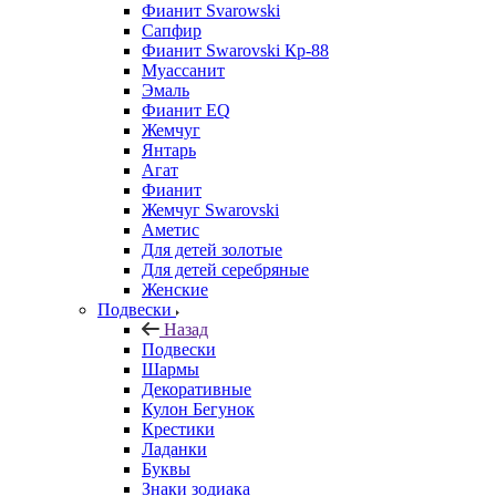
Фианит Svarowski
Сапфир
Фианит Swarovski Кр-88
Муассанит
Эмаль
Фианит EQ
Жемчуг
Янтарь
Агат
Фианит
Жемчуг Swarovski
Аметис
Для детей золотые
Для детей серебряные
Женские
Подвески
Назад
Подвески
Шармы
Декоративные
Кулон Бегунок
Крестики
Ладанки
Буквы
Знаки зодиака