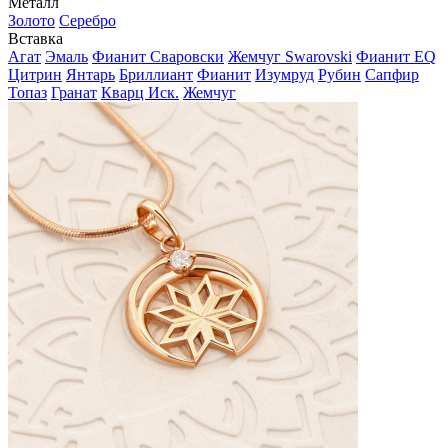
Металл
Золото
Серебро
Вставка
Агат
Эмаль
Фианит Сваровски
Жемчуг Swarovski
Фианит EQ
Цитрин
Янтарь
Бриллиант
Фианит
Изумруд
Рубин
Сапфир
Топаз
Гранат
Кварц Иск.
Жемчуг