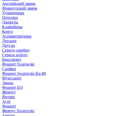
Английский замок
Французский замок
Удлиненные
Цепочки
Джекеты
Клаймберы
Конго
Асимметричные
Детские
Другие
Серьги серебро
Серьги золото
Бриллиант
Фианит Svarowski
Сапфир
Фианит Swarovski Кр-88
Муассанит
Эмаль
Фианит EQ
Жемчуг
Янтарь
Агат
Фианит
Жемчуг Swarovski
Аметис