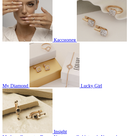
Кассиопея
My Diamond
Lucky Girl
Insight