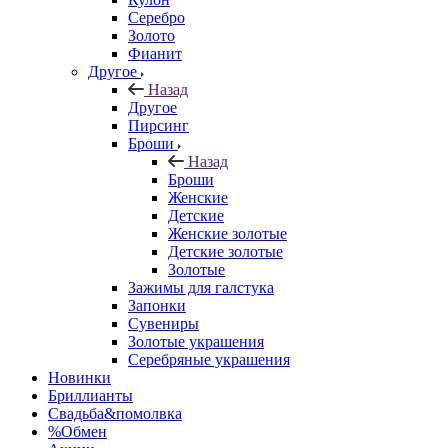
Серебро
Золото
Фианит
Другое
Назад
Другое
Пирсинг
Броши
Назад
Броши
Женские
Детские
Женские золотые
Детские золотые
Золотые
Зажимы для галстука
Запонки
Сувениры
Золотые украшения
Серебряные украшения
Новинки
Бриллианты
Свадьба&помолвка
%Обмен