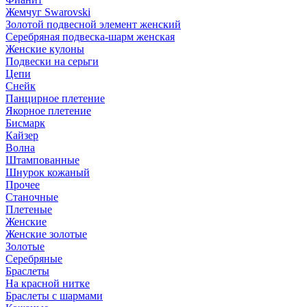
Жемчуг Swarovski
Золотой подвесной элемент женcкий
Серебряная подвеска-шарм женская
Женские кулоны
Подвески на серьги
Цепи
Снейк
Панцирное плетение
Якорное плетение
Бисмарк
Кайзер
Волна
Штампованные
Шнурок кожаный
Прочее
Станочные
Плетеные
Женские
Женские золотые
Золотые
Серебряные
Браслеты
На красной нитке
Браслеты с шармами