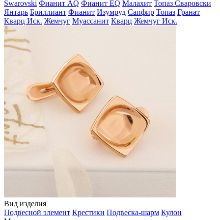
Swarovski
Фианит AQ
Фианит EQ
Малахит
Топаз Сваровски
Янтарь
Бриллиант
Фианит
Изумруд
Сапфир
Топаз
Гранат
Кварц Иск.
Жемчуг
Муассанит
Кварц
Жемчуг Иск.
Вид изделия
Подвесной элемент
Крестики
Подвеска-шарм
Кулон