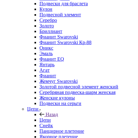
Подвески для браслета
Кулон
Подвесной элемент
Серебро
Золото
Бриллиант
Фианит Swarovski
Фианит Swarovski Кр-88
Оникс
Эмаль
Фианит EQ
Янтарь
Агат
Фианит
Жемчуг Swarovski
Золотой подвесной элемент женcкий
Серебряная подвеска-шарм женская
Женские кулоны
Подвески на серьги
Цепи
Назад
Цепи
Снейк
Панцирное плетение
Якорное плетение