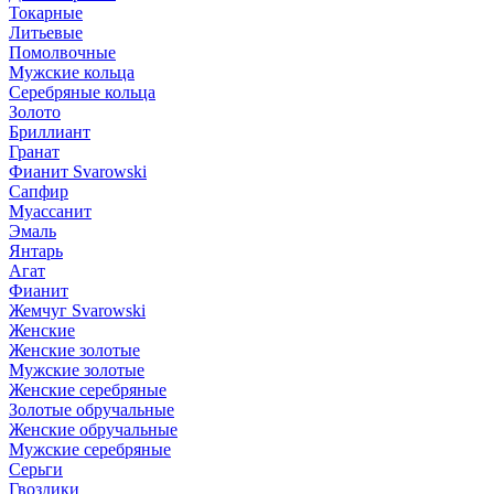
Токарные
Литьевые
Помолвочные
Мужские кольца
Серебряные кольца
Золото
Бриллиант
Гранат
Фианит Svarowski
Сапфир
Муассанит
Эмаль
Янтарь
Агат
Фианит
Жемчуг Svarowski
Женские
Женские золотые
Мужские золотые
Женские серебряные
Золотые обручальные
Женские обручальные
Мужские серебряные
Серьги
Гвоздики