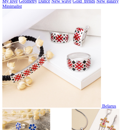
My love
Geometry
Dance
New wave
Gold_trends
New galaxy
Minimalist
Belarus