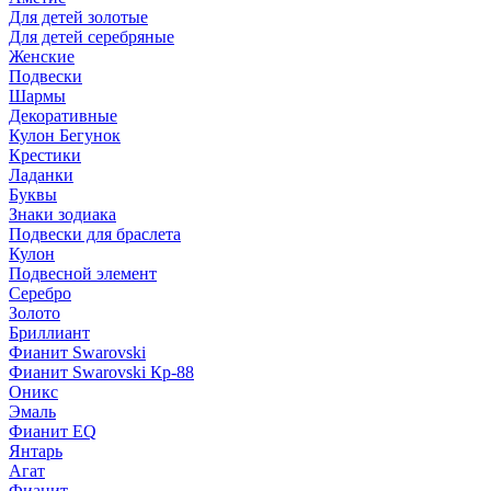
Для детей золотые
Для детей серебряные
Женские
Подвески
Шармы
Декоративные
Кулон Бегунок
Крестики
Ладанки
Буквы
Знаки зодиака
Подвески для браслета
Кулон
Подвесной элемент
Серебро
Золото
Бриллиант
Фианит Swarovski
Фианит Swarovski Кр-88
Оникс
Эмаль
Фианит EQ
Янтарь
Агат
Фианит