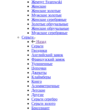
Жемчуг Svarowski
Женские
Женские золотые
Мужские золотые
Женские серебряные
Золотые обручальные
Женские обручальные
Мужские серебряные
Серьги
Назад
Серьги
Гвоздики
Английский замок
Французский замок
Удлиненные
Цепочки
Джекеты
Клаймберы
Конго
Асимметричные
Детские
Другие
Серьги серебро
Серьги золото
Бриллиант