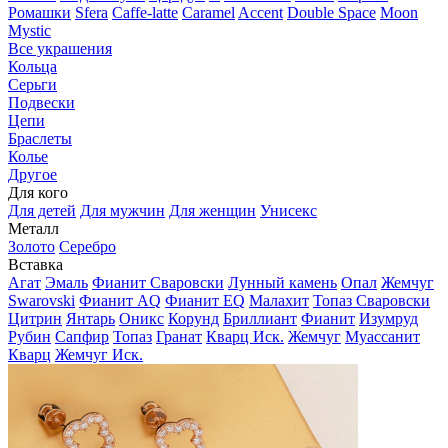
Ромашки
Sfera
Caffe-latte
Caramel
Accent
Double Space
Moon
Mystic
Все украшения
Кольца
Серьги
Подвески
Цепи
Браслеты
Колье
Другое
Для кого
Для детей
Для мужчин
Для женщин
Унисекс
Металл
Золото
Серебро
Вставка
Агат
Эмаль
Фианит Сваровски
Лунный камень
Опал
Жемчуг
Swarovski
Фианит AQ
Фианит EQ
Малахит
Топаз Сваровски
Цитрин
Янтарь
Оникс
Корунд
Бриллиант
Фианит
Изумруд
Рубин
Сапфир
Топаз
Гранат
Кварц Иск.
Жемчуг
Муассанит
Кварц
Жемчуг Иск.