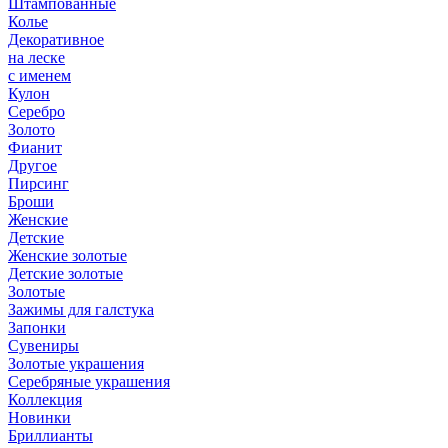
Штампованные
Колье
Декоративное
на леске
с именем
Кулон
Серебро
Золото
Фианит
Другое
Пирсинг
Броши
Женские
Детские
Женские золотые
Детские золотые
Золотые
Зажимы для галстука
Запонки
Сувениры
Золотые украшения
Серебряные украшения
Коллекция
Новинки
Бриллианты