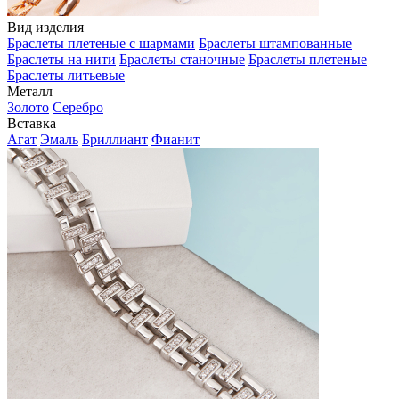
Вид изделия
Браслеты плетеные с шармами
Браслеты штампованные
Браслеты на нити
Браслеты станочные
Браслеты плетеные
Браслеты литьевые
Металл
Золото
Серебро
Вставка
Агат
Эмаль
Бриллиант
Фианит