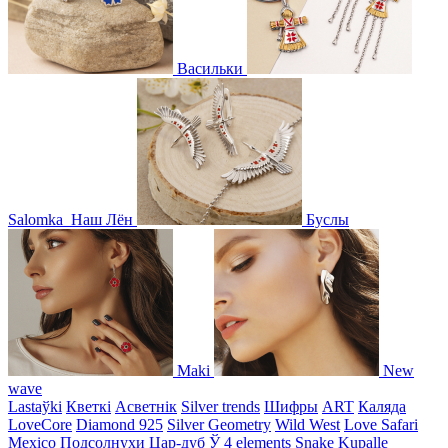
Васильки
Salomka
Наш Лён
Буслы
Maki
New
wave
Lastaўki
Кветкі
Асветнiк
Silver trends
Шифры
ART
Каляда
LoveCore
Diamond 925
Silver Geometry
Wild West
Love Safari
Mexico
Подсолнухи
Цар-дуб
Ў
4 elements
Snake
Kupalle