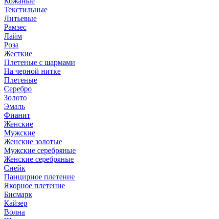
Кожаные
Текстильные
Литьевые
Рамзес
Лайм
Роза
Жесткие
Плетеные с шармами
На черной нитке
Плетеные
Серебро
Золото
Эмаль
Фианит
Женские
Мужские
Женские золотые
Мужские серебряные
Женские серебряные
Снейк
Панцирное плетение
Якорное плетение
Бисмарк
Кайзер
Волна