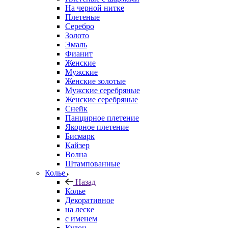
На черной нитке
Плетеные
Серебро
Золото
Эмаль
Фианит
Женские
Мужские
Женские золотые
Мужские серебряные
Женские серебряные
Снейк
Панцирное плетение
Якорное плетение
Бисмарк
Кайзер
Волна
Штампованные
Колье
Назад
Колье
Декоративное
на леске
с именем
Кулон