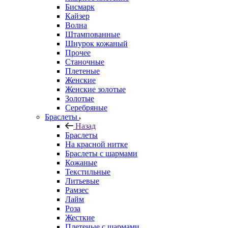
Бисмарк
Кайзер
Волна
Штампованные
Шнурок кожаный
Прочее
Станочные
Плетеные
Женские
Женские золотые
Золотые
Серебряные
Браслеты
Назад
Браслеты
На красной нитке
Браслеты с шармами
Кожаные
Текстильные
Литьевые
Рамзес
Лайм
Роза
Жесткие
Плетеные с шармами