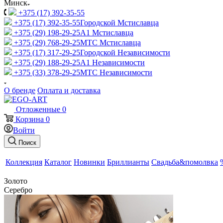
Минск
+375 (17) 392-35-55
+375 (17) 392-35-55
Городской Мстиславца
+375 (29) 198-29-25
A1 Мстиславца
+375 (29) 768-29-25
МТС Мстиславца
+375 (17) 317-29-25
Городской Независимости
+375 (29) 188-29-25
A1 Независимости
+375 (33) 378-29-25
МТС Независимости
О бренде
Оплата и доставка
Отложенные
0
Корзина
0
Войти
Поиск
Коллекция
Каталог
Новинки
Бриллианты
Свадьба&помолвка
Золото
Серебро