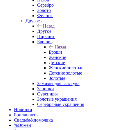
Серебро
Золото
Фианит
Другое
Назад
Другое
Пирсинг
Броши
Назад
Броши
Женские
Детские
Женские золотые
Детские золотые
Золотые
Зажимы для галстука
Запонки
Сувениры
Золотые украшения
Серебряные украшения
Новинки
Бриллианты
Свадьба&помолвка
%Обмен