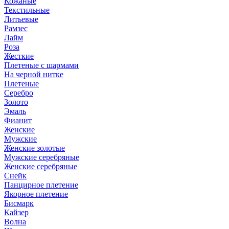
Кожаные
Текстильные
Литьевые
Рамзес
Лайм
Роза
Жесткие
Плетеные с шармами
На черной нитке
Плетеные
Серебро
Золото
Эмаль
Фианит
Женские
Мужские
Женские золотые
Мужские серебряные
Женские серебряные
Снейк
Панцирное плетение
Якорное плетение
Бисмарк
Кайзер
Волна