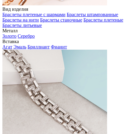
Вид изделия
Браслеты плетеные с шармами
Браслеты штампованные
Браслеты на нити
Браслеты станочные
Браслеты плетеные
Браслеты литьевые
Металл
Золото
Серебро
Вставка
Агат
Эмаль
Бриллиант
Фианит