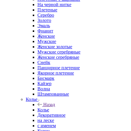
На черной нитке
Плетеные
Серебро
Золото
Эмаль
Фианит
Женские
Мужские
Женские золотые
Мужские серебряные
Женские серебряные
Снейк
Панцирное плетение
Якорное плетение
Бисмарк
Кайзер
Волна
Штампованные
Колье
Назад
Колье
Декоративное
на леске
с именем
Кулон