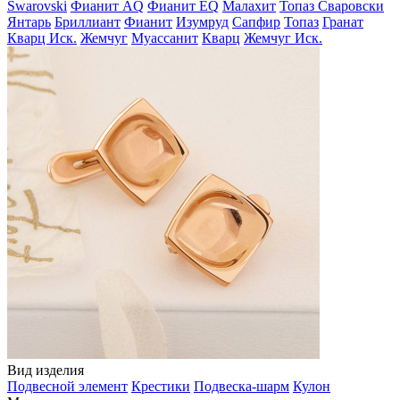
Swarovski
Фианит AQ
Фианит EQ
Малахит
Топаз Сваровски
Янтарь
Бриллиант
Фианит
Изумруд
Сапфир
Топаз
Гранат
Кварц Иск.
Жемчуг
Муассанит
Кварц
Жемчуг Иск.
Вид изделия
Подвесной элемент
Крестики
Подвеска-шарм
Кулон