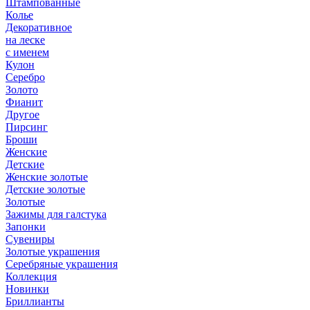
Штампованные
Колье
Декоративное
на леске
с именем
Кулон
Серебро
Золото
Фианит
Другое
Пирсинг
Броши
Женские
Детские
Женские золотые
Детские золотые
Золотые
Зажимы для галстука
Запонки
Сувениры
Золотые украшения
Серебряные украшения
Коллекция
Новинки
Бриллианты