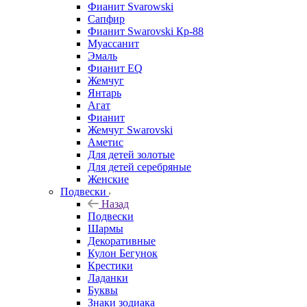
Фианит Svarowski
Сапфир
Фианит Swarovski Кр-88
Муассанит
Эмаль
Фианит EQ
Жемчуг
Янтарь
Агат
Фианит
Жемчуг Swarovski
Аметис
Для детей золотые
Для детей серебряные
Женские
Подвески
Назад
Подвески
Шармы
Декоративные
Кулон Бегунок
Крестики
Ладанки
Буквы
Знаки зодиака