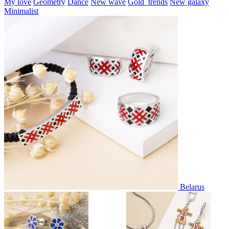
My love
Geometry
Dance
New wave
Gold_trends
New galaxy
Minimalist
Belarus