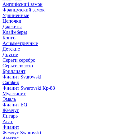
Английский замок
Французский замок
Удлиненные
Цепочки
Джекеты
Клаймберы
Конго
Асимметричные
Детские
Другие
Серьги серебро
Серьги золото
Бриллиант
Фианит Svarowski
Сапфир
Фианит Swarovski Кр-88
Муассанит
Эмаль
Фианит EQ
Жемчуг
Янтарь
Агат
Фианит
Жемчуг Swarovski
Аметис