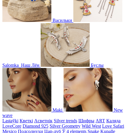
Васильки
Salomka
Наш Лён
Буслы
Maki
New
wave
Lastaўki
Кветкі
Асветнiк
Silver trends
Шифры
ART
Каляда
LoveCore
Diamond 925
Silver Geometry
Wild West
Love Safari
Mexico
Подсолнухи
Цар-дуб
Ў
4 elements
Snake
Kupalle