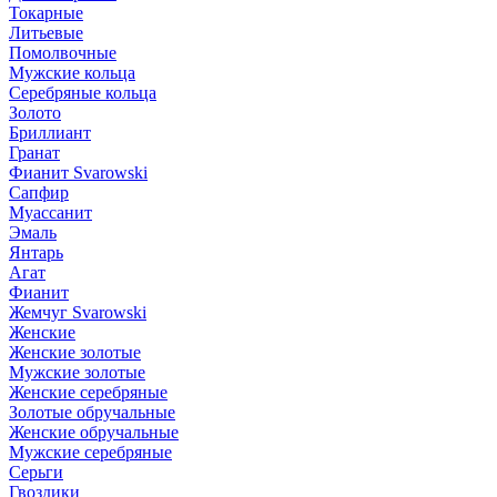
Токарные
Литьевые
Помолвочные
Мужские кольца
Серебряные кольца
Золото
Бриллиант
Гранат
Фианит Svarowski
Сапфир
Муассанит
Эмаль
Янтарь
Агат
Фианит
Жемчуг Svarowski
Женские
Женские золотые
Мужские золотые
Женские серебряные
Золотые обручальные
Женские обручальные
Мужские серебряные
Серьги
Гвоздики