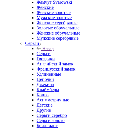
Жемчуг Svarowski
Женские
Женские золотые
Мужские золотые
Женские серебряные
Золотые обручальные
Женские обручальные
Мужские серебряные
Серьги
Назад
Серьги
Гвоздики
Английский замок
Французский замок
Удлиненные
Цепочки
Джекеты
Клаймберы
Конго
Асимметричные
Детские
Другие
Серьги серебро
Серьги золото
Бриллиант