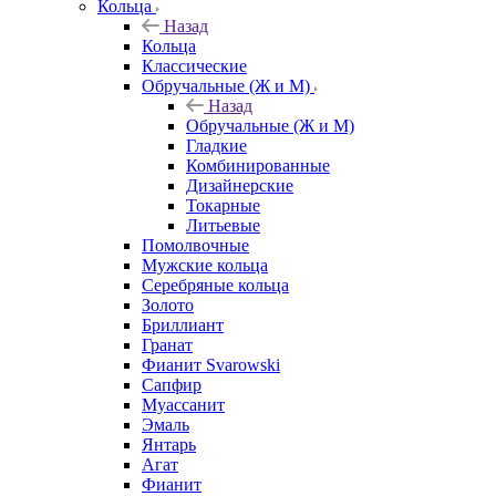
Кольца
Назад
Кольца
Классические
Обручальные (Ж и М)
Назад
Обручальные (Ж и М)
Гладкие
Комбинированные
Дизайнерские
Токарные
Литьевые
Помолвочные
Мужские кольца
Серебряные кольца
Золото
Бриллиант
Гранат
Фианит Svarowski
Сапфир
Муассанит
Эмаль
Янтарь
Агат
Фианит