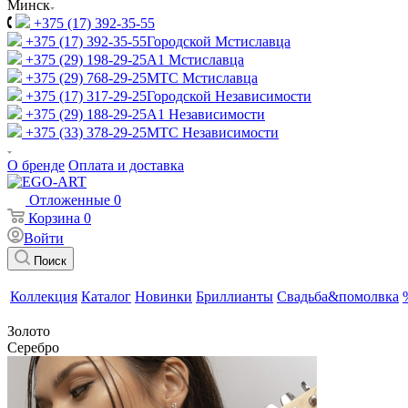
Минск
+375 (17) 392-35-55
+375 (17) 392-35-55
Городской Мстиславца
+375 (29) 198-29-25
A1 Мстиславца
+375 (29) 768-29-25
МТС Мстиславца
+375 (17) 317-29-25
Городской Независимости
+375 (29) 188-29-25
A1 Независимости
+375 (33) 378-29-25
МТС Независимости
О бренде
Оплата и доставка
Отложенные
0
Корзина
0
Войти
Поиск
Коллекция
Каталог
Новинки
Бриллианты
Свадьба&помолвка
Золото
Серебро