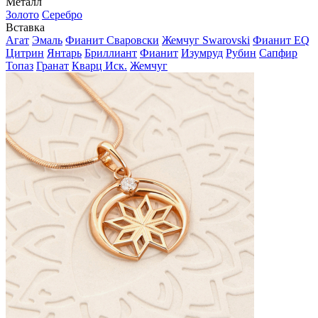
Металл
Золото
Серебро
Вставка
Агат
Эмаль
Фианит Сваровски
Жемчуг Swarovski
Фианит EQ
Цитрин
Янтарь
Бриллиант
Фианит
Изумруд
Рубин
Сапфир
Топаз
Гранат
Кварц Иск.
Жемчуг