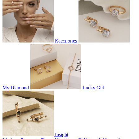
Кассиопея
My Diamond
Lucky Girl
Insight