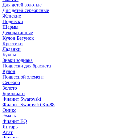
Для детей золотые
Для детей серебряные
Женские
Подвески
Шармы
Декоративные
Кулон Бегунок
Крестики
Ладанки
Буквы
Знаки зодиака
Подвески для браслета
Кулон
Подвесной элемент
Серебро
Золото
Бриллиант
Фианит Swarovski
Фианит Swarovski Кр-88
Оникс
Эмаль
Фианит EQ
Янтарь
Агат
Фианит