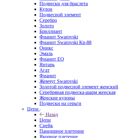
Подвески для браслета
Кулон
Подвесной элемент
Серебро
Золото
Бриллиант
Фианит Swarovski
Фианит Swarovski Кр-88
Оникс
Эмаль
Фианит EQ
Янтарь
Агат
Фианит
Жемчуг Swarovski
Золотой подвесной элемент женcкий
Серебряная подвеска-шарм женская
Женские кулоны
Подвески на серьги
Цепи
Назад
Цепи
Снейк
Панцирное плетение
Якорное плетение