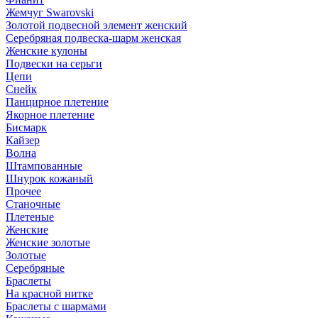
Жемчуг Swarovski
Золотой подвесной элемент женcкий
Серебряная подвеска-шарм женская
Женские кулоны
Подвески на серьги
Цепи
Снейк
Панцирное плетение
Якорное плетение
Бисмарк
Кайзер
Волна
Штампованные
Шнурок кожаный
Прочее
Станочные
Плетеные
Женские
Женские золотые
Золотые
Серебряные
Браслеты
На красной нитке
Браслеты с шармами