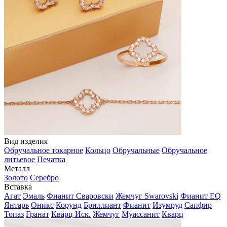
Вид изделия
Обручальное токарное
Кольцо
Обручальные
Обручальное
литьевое
Печатка
Металл
Золото
Серебро
Вставка
Агат
Эмаль
Фианит Сваровски
Жемчуг Swarovski
Фианит EQ
Янтарь
Оникс
Корунд
Бриллиант
Фианит
Изумруд
Сапфир
Топаз
Гранат
Кварц Иск.
Жемчуг
Муассанит
Кварц