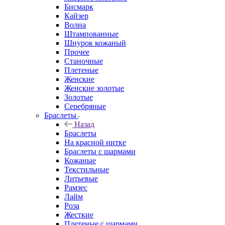
Бисмарк
Кайзер
Волна
Штампованные
Шнурок кожаный
Прочее
Станочные
Плетеные
Женские
Женские золотые
Золотые
Серебряные
Браслеты
Назад
Браслеты
На красной нитке
Браслеты с шармами
Кожаные
Текстильные
Литьевые
Рамзес
Лайм
Роза
Жесткие
Плетеные с шармами