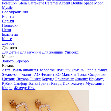
Ромашки
Sfera
Caffe-latte
Caramel
Accent
Double Space
Moon
Mystic
Все украшения
Кольца
Серьги
Подвески
Цепи
Браслеты
Колье
Другое
Для кого
Для детей
Для мужчин
Для женщин
Унисекс
Металл
Золото
Серебро
Вставка
Агат
Эмаль
Фианит Сваровски
Лунный камень
Опал
Жемчуг
Swarovski
Фианит AQ
Фианит EQ
Малахит
Топаз Сваровски
Цитрин
Янтарь
Оникс
Корунд
Бриллиант
Фианит
Изумруд
Рубин
Сапфир
Топаз
Гранат
Кварц Иск.
Жемчуг
Муассанит
Кварц
Жемчуг Иск.