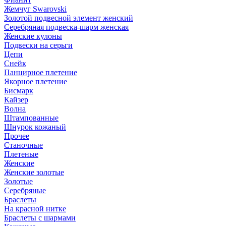
Жемчуг Swarovski
Золотой подвесной элемент женcкий
Серебряная подвеска-шарм женская
Женские кулоны
Подвески на серьги
Цепи
Снейк
Панцирное плетение
Якорное плетение
Бисмарк
Кайзер
Волна
Штампованные
Шнурок кожаный
Прочее
Станочные
Плетеные
Женские
Женские золотые
Золотые
Серебряные
Браслеты
На красной нитке
Браслеты с шармами