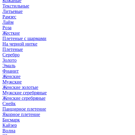
Кожаные
Текстильные
Литьевые
Рамзес
Лайм
Роза
Жесткие
Плетеные с шармами
На черной нитке
Плетеные
Серебро
Золото
Эмаль
Фианит
Женские
Мужские
Женские золотые
Мужские серебряные
Женские серебряные
Снейк
Панцирное плетение
Якорное плетение
Бисмарк
Кайзер
Волна