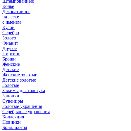
Штампованные
Колье
Декоративное
на леске
с именем
Кулон
Серебро
Золото
Фианит
Другое
Пирсинг
Броши
Женские
Детские
Женские золотые
Детские золотые
Золотые
Зажимы для галстука
Запонки
Сувениры
Золотые украшения
Серебряные украшения
Коллекция
Новинки
Бриллианты