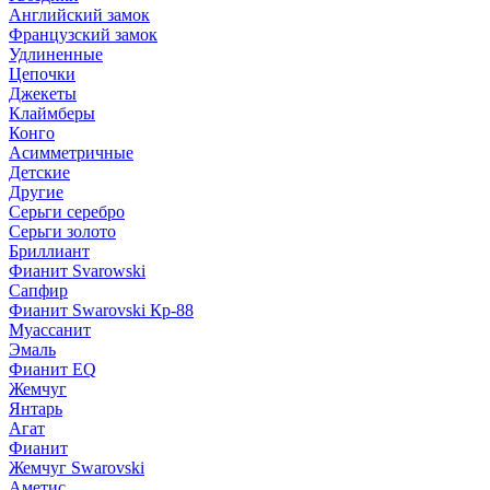
Английский замок
Французский замок
Удлиненные
Цепочки
Джекеты
Клаймберы
Конго
Асимметричные
Детские
Другие
Серьги серебро
Серьги золото
Бриллиант
Фианит Svarowski
Сапфир
Фианит Swarovski Кр-88
Муассанит
Эмаль
Фианит EQ
Жемчуг
Янтарь
Агат
Фианит
Жемчуг Swarovski
Аметис