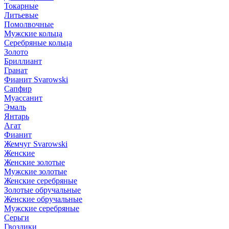
Токарные
Литьевые
Помолвочные
Мужские кольца
Серебряные кольца
Золото
Бриллиант
Гранат
Фианит Svarowski
Сапфир
Муассанит
Эмаль
Янтарь
Агат
Фианит
Жемчуг Svarowski
Женские
Женские золотые
Мужские золотые
Женские серебряные
Золотые обручальные
Женские обручальные
Мужские серебряные
Серьги
Гвоздики