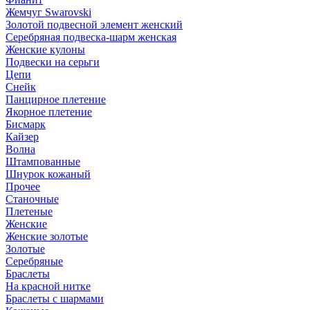
Жемчуг Swarovski
Золотой подвесной элемент женcкий
Серебряная подвеска-шарм женская
Женские кулоны
Подвески на серьги
Цепи
Снейк
Панцирное плетение
Якорное плетение
Бисмарк
Кайзер
Волна
Штампованные
Шнурок кожаный
Прочее
Станочные
Плетеные
Женские
Женские золотые
Золотые
Серебряные
Браслеты
На красной нитке
Браслеты с шармами