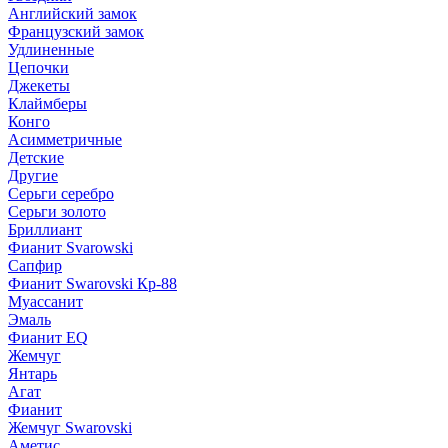
Английский замок
Французский замок
Удлиненные
Цепочки
Джекеты
Клаймберы
Конго
Асимметричные
Детские
Другие
Серьги серебро
Серьги золото
Бриллиант
Фианит Svarowski
Сапфир
Фианит Swarovski Кр-88
Муассанит
Эмаль
Фианит EQ
Жемчуг
Янтарь
Агат
Фианит
Жемчуг Swarovski
Аметис