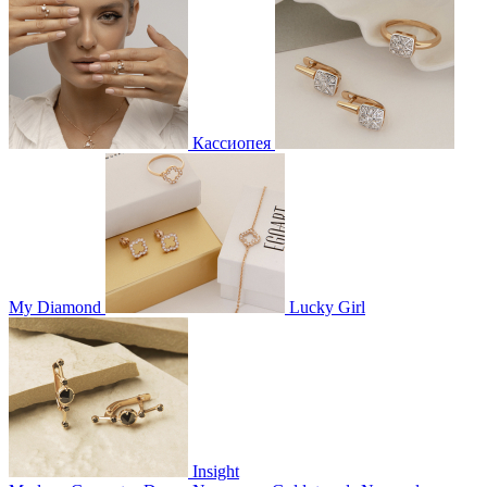
Кассиопея
My Diamond
Lucky Girl
Insight