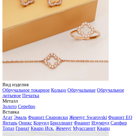
Вид изделия
Обручальное токарное
Кольцо
Обручальные
Обручальное
литьевое
Печатка
Металл
Золото
Серебро
Вставка
Агат
Эмаль
Фианит Сваровски
Жемчуг Swarovski
Фианит EQ
Янтарь
Оникс
Корунд
Бриллиант
Фианит
Изумруд
Сапфир
Топаз
Гранат
Кварц Иск.
Жемчуг
Муассанит
Кварц