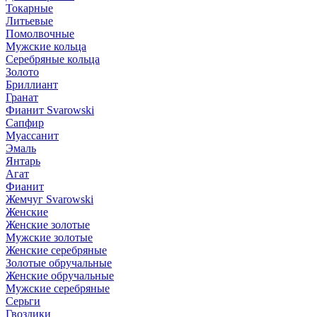
Токарные
Литьевые
Помолвочные
Мужские кольца
Серебряные кольца
Золото
Бриллиант
Гранат
Фианит Svarowski
Сапфир
Муассанит
Эмаль
Янтарь
Агат
Фианит
Жемчуг Svarowski
Женские
Женские золотые
Мужские золотые
Женские серебряные
Золотые обручальные
Женские обручальные
Мужские серебряные
Серьги
Гвоздики