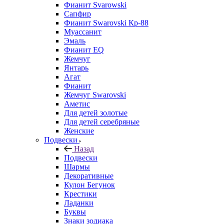
Фианит Svarowski
Сапфир
Фианит Swarovski Кр-88
Муассанит
Эмаль
Фианит EQ
Жемчуг
Янтарь
Агат
Фианит
Жемчуг Swarovski
Аметис
Для детей золотые
Для детей серебряные
Женские
Подвески
Назад
Подвески
Шармы
Декоративные
Кулон Бегунок
Крестики
Ладанки
Буквы
Знаки зодиака