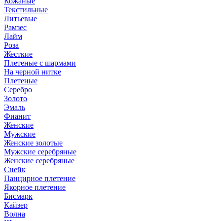
Кожаные
Текстильные
Литьевые
Рамзес
Лайм
Роза
Жесткие
Плетеные с шармами
На черной нитке
Плетеные
Серебро
Золото
Эмаль
Фианит
Женские
Мужские
Женские золотые
Мужские серебряные
Женские серебряные
Снейк
Панцирное плетение
Якорное плетение
Бисмарк
Кайзер
Волна