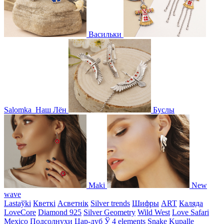
Васильки
Salomka
Наш Лён
Буслы
Maki
New
wave
Lastaўki
Кветкі
Асветнiк
Silver trends
Шифры
ART
Каляда
LoveCore
Diamond 925
Silver Geometry
Wild West
Love Safari
Mexico
Подсолнухи
Цар-дуб
Ў
4 elements
Snake
Kupalle