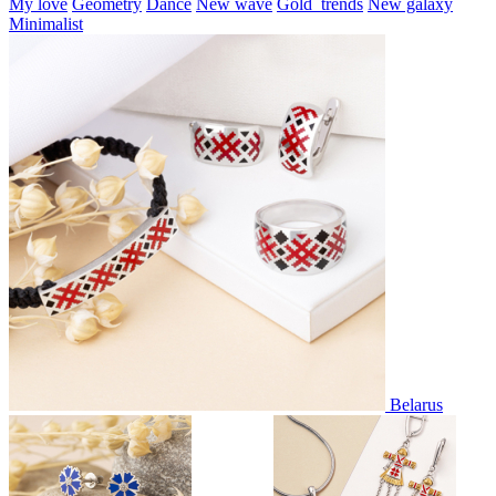
My love
Geometry
Dance
New wave
Gold_trends
New galaxy
Minimalist
Belarus