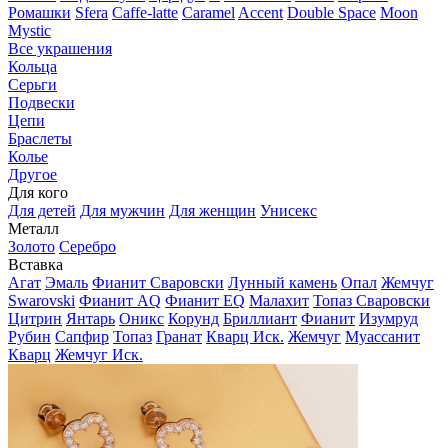
Ромашки
Sfera
Caffe-latte
Caramel
Accent
Double Space
Moon
Mystic
Все украшения
Кольца
Серьги
Подвески
Цепи
Браслеты
Колье
Другое
Для кого
Для детей
Для мужчин
Для женщин
Унисекс
Металл
Золото
Серебро
Вставка
Агат
Эмаль
Фианит Сваровски
Лунный камень
Опал
Жемчуг
Swarovski
Фианит AQ
Фианит EQ
Малахит
Топаз Сваровски
Цитрин
Янтарь
Оникс
Корунд
Бриллиант
Фианит
Изумруд
Рубин
Сапфир
Топаз
Гранат
Кварц Иск.
Жемчуг
Муассанит
Кварц
Жемчуг Иск.