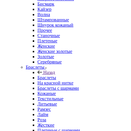
Бисмарк
Кайзер
Волна
Штампованные
Шнурок кожаный
Прочее
Станочные
Плетеные
Женские
Женские золотые
Золотые
Серебряные
Браслеты
Назад
Браслеты
На красной нитке
Браслеты с шармами
Кожаные
Текстильные
Литьевые
Рамзес
Лайм
Роза
Жесткие
Плетеные с шармами