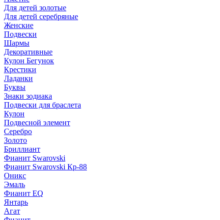
Для детей золотые
Для детей серебряные
Женские
Подвески
Шармы
Декоративные
Кулон Бегунок
Крестики
Ладанки
Буквы
Знаки зодиака
Подвески для браслета
Кулон
Подвесной элемент
Серебро
Золото
Бриллиант
Фианит Swarovski
Фианит Swarovski Кр-88
Оникс
Эмаль
Фианит EQ
Янтарь
Агат
Фианит