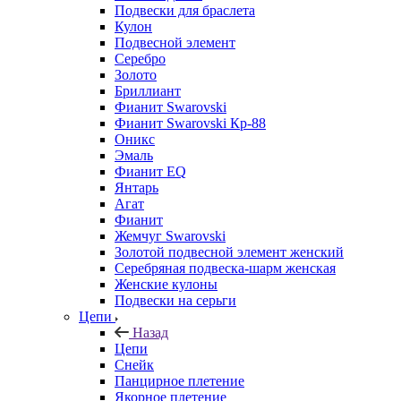
Подвески для браслета
Кулон
Подвесной элемент
Серебро
Золото
Бриллиант
Фианит Swarovski
Фианит Swarovski Кр-88
Оникс
Эмаль
Фианит EQ
Янтарь
Агат
Фианит
Жемчуг Swarovski
Золотой подвесной элемент женcкий
Серебряная подвеска-шарм женская
Женские кулоны
Подвески на серьги
Цепи
Назад
Цепи
Снейк
Панцирное плетение
Якорное плетение