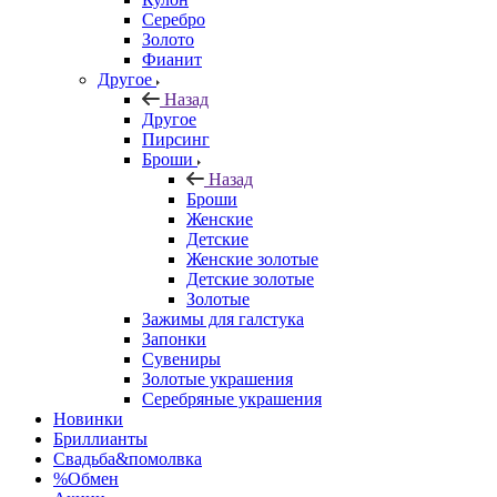
Серебро
Золото
Фианит
Другое
Назад
Другое
Пирсинг
Броши
Назад
Броши
Женские
Детские
Женские золотые
Детские золотые
Золотые
Зажимы для галстука
Запонки
Сувениры
Золотые украшения
Серебряные украшения
Новинки
Бриллианты
Свадьба&помолвка
%Обмен