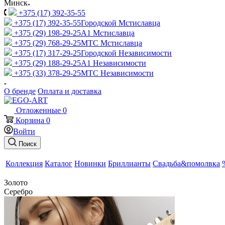
Минск
+375 (17) 392-35-55
+375 (17) 392-35-55
Городской Мстиславца
+375 (29) 198-29-25
A1 Мстиславца
+375 (29) 768-29-25
МТС Мстиславца
+375 (17) 317-29-25
Городской Независимости
+375 (29) 188-29-25
A1 Независимости
+375 (33) 378-29-25
МТС Независимости
О бренде
Оплата и доставка
Отложенные
0
Корзина
0
Войти
Поиск
Коллекция
Каталог
Новинки
Бриллианты
Свадьба&помолвка
Золото
Серебро