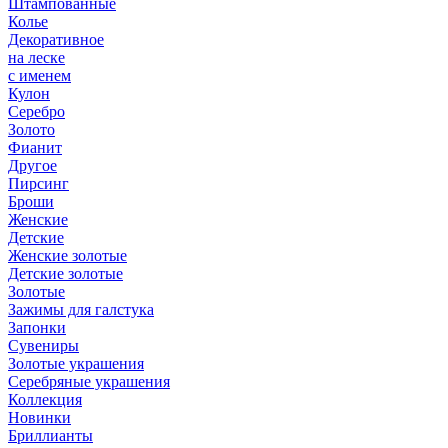
Штампованные
Колье
Декоративное
на леске
с именем
Кулон
Серебро
Золото
Фианит
Другое
Пирсинг
Броши
Женские
Детские
Женские золотые
Детские золотые
Золотые
Зажимы для галстука
Запонки
Сувениры
Золотые украшения
Серебряные украшения
Коллекция
Новинки
Бриллианты