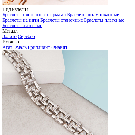
Вид изделия
Браслеты плетеные с шармами
Браслеты штампованные
Браслеты на нити
Браслеты станочные
Браслеты плетеные
Браслеты литьевые
Металл
Золото
Серебро
Вставка
Агат
Эмаль
Бриллиант
Фианит