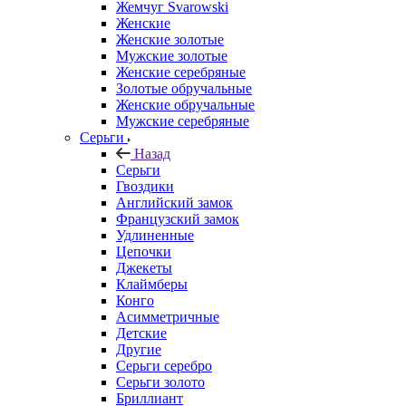
Жемчуг Svarowski
Женские
Женские золотые
Мужские золотые
Женские серебряные
Золотые обручальные
Женские обручальные
Мужские серебряные
Серьги
Назад
Серьги
Гвоздики
Английский замок
Французский замок
Удлиненные
Цепочки
Джекеты
Клаймберы
Конго
Асимметричные
Детские
Другие
Серьги серебро
Серьги золото
Бриллиант