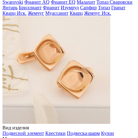
Swarovski
Фианит AQ
Фианит EQ
Малахит
Топаз Сваровски
Янтарь
Бриллиант
Фианит
Изумруд
Сапфир
Топаз
Гранат
Кварц Иск.
Жемчуг
Муассанит
Кварц
Жемчуг Иск.
Вид изделия
Подвесной элемент
Крестики
Подвеска-шарм
Кулон