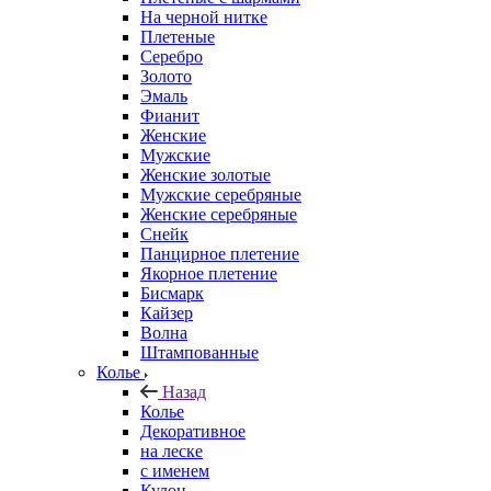
На черной нитке
Плетеные
Серебро
Золото
Эмаль
Фианит
Женские
Мужские
Женские золотые
Мужские серебряные
Женские серебряные
Снейк
Панцирное плетение
Якорное плетение
Бисмарк
Кайзер
Волна
Штампованные
Колье
Назад
Колье
Декоративное
на леске
с именем
Кулон