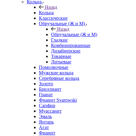
Кольца
Назад
Кольца
Классические
Обручальные (Ж и М)
Назад
Обручальные (Ж и М)
Гладкие
Комбинированные
Дизайнерские
Токарные
Литьевые
Помолвочные
Мужские кольца
Серебряные кольца
Золото
Бриллиант
Гранат
Фианит Svarowski
Сапфир
Муассанит
Эмаль
Янтарь
Агат
Фианит