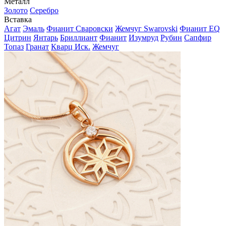
Металл
Золото
Серебро
Вставка
Агат
Эмаль
Фианит Сваровски
Жемчуг Swarovski
Фианит EQ
Цитрин
Янтарь
Бриллиант
Фианит
Изумруд
Рубин
Сапфир
Топаз
Гранат
Кварц Иск.
Жемчуг