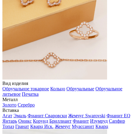
Вид изделия
Обручальное токарное
Кольцо
Обручальные
Обручальное
литьевое
Печатка
Металл
Золото
Серебро
Вставка
Агат
Эмаль
Фианит Сваровски
Жемчуг Swarovski
Фианит EQ
Янтарь
Оникс
Корунд
Бриллиант
Фианит
Изумруд
Сапфир
Топаз
Гранат
Кварц Иск.
Жемчуг
Муассанит
Кварц