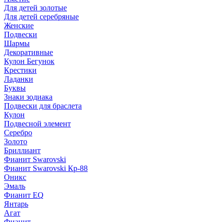
Для детей золотые
Для детей серебряные
Женские
Подвески
Шармы
Декоративные
Кулон Бегунок
Крестики
Ладанки
Буквы
Знаки зодиака
Подвески для браслета
Кулон
Подвесной элемент
Серебро
Золото
Бриллиант
Фианит Swarovski
Фианит Swarovski Кр-88
Оникс
Эмаль
Фианит EQ
Янтарь
Агат
Фианит