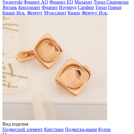
Swarovski
Фианит AQ
Фианит EQ
Малахит
Топаз Сваровски
Янтарь
Бриллиант
Фианит
Изумруд
Сапфир
Топаз
Гранат
Кварц Иск.
Жемчуг
Муассанит
Кварц
Жемчуг Иск.
Вид изделия
Подвесной элемент
Крестики
Подвеска-шарм
Кулон