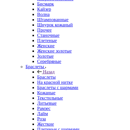
Бисмарк
Кайзер
Волна
Штампованные
Шнурок кожаный
Прочее
Станочные
Плетеные
Женские
Женские золотые
Золотые
Серебряные
Браслеты
Назад
Браслеты
На красной нитке
Браслеты с шармами
Кожаные
Текстильные
Литьевые
Рамзес
Лайм
Роза
Жесткие
Плетеные с шармами