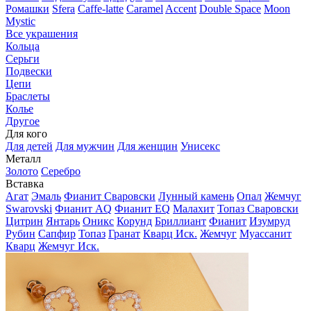
Ромашки
Sfera
Caffe-latte
Caramel
Accent
Double Space
Moon
Mystic
Все украшения
Кольца
Серьги
Подвески
Цепи
Браслеты
Колье
Другое
Для кого
Для детей
Для мужчин
Для женщин
Унисекс
Металл
Золото
Серебро
Вставка
Агат
Эмаль
Фианит Сваровски
Лунный камень
Опал
Жемчуг
Swarovski
Фианит AQ
Фианит EQ
Малахит
Топаз Сваровски
Цитрин
Янтарь
Оникс
Корунд
Бриллиант
Фианит
Изумруд
Рубин
Сапфир
Топаз
Гранат
Кварц Иск.
Жемчуг
Муассанит
Кварц
Жемчуг Иск.