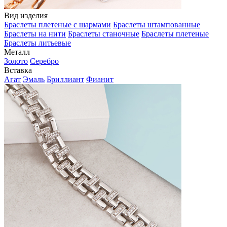
Вид изделия
Браслеты плетеные с шармами
Браслеты штампованные
Браслеты на нити
Браслеты станочные
Браслеты плетеные
Браслеты литьевые
Металл
Золото
Серебро
Вставка
Агат
Эмаль
Бриллиант
Фианит