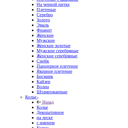
На черной нитке
Плетеные
Серебро
Золото
Эмаль
Фианит
Женские
Мужские
Женские золотые
Мужские серебряные
Женские серебряные
Снейк
Панцирное плетение
Якорное плетение
Бисмарк
Кайзер
Волна
Штампованные
Колье
Назад
Колье
Декоративное
на леске
с именем
Кулон