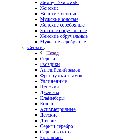
Жемчуг Svarowski
Женские
Женские золотые
Мужские золотые
Женские серебряные
Золотые обручальные
Женские обручальные
Мужские серебряные
Серьги
Назад
Серьги
Гвоздики
Английский замок
Французский замок
Удлиненные
Цепочки
Джекеты
Клаймберы
Конго
Асимметричные
Детские
Другие
Серьги серебро
Серьги золото
Бриллиант