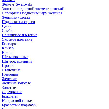
Жемчуг Swarovski
Золотой подвесной элемент женcкий
Серебряная подвеска-шарм женская
Женские кулоны
Подвески на серьги
Цепи
Снейк
Панцирное плетение
Якорное плетение
Бисмарк
Кайзер
Волна
Штампованные
Шнурок кожаный
Прочее
Станочные
Плетеные
Женские
Женские золотые
Золотые
Серебряные
Браслеты
На красной нитке
Браслеты с шармами