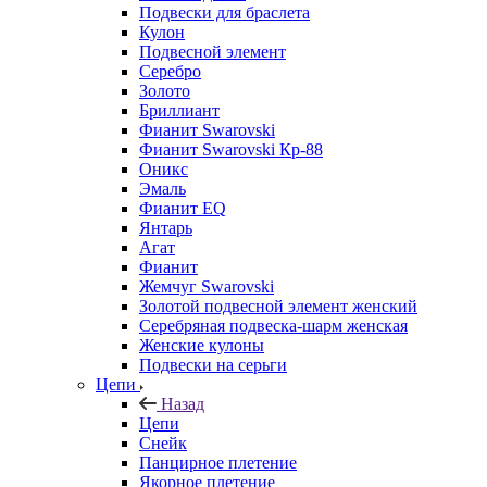
Подвески для браслета
Кулон
Подвесной элемент
Серебро
Золото
Бриллиант
Фианит Swarovski
Фианит Swarovski Кр-88
Оникс
Эмаль
Фианит EQ
Янтарь
Агат
Фианит
Жемчуг Swarovski
Золотой подвесной элемент женcкий
Серебряная подвеска-шарм женская
Женские кулоны
Подвески на серьги
Цепи
Назад
Цепи
Снейк
Панцирное плетение
Якорное плетение