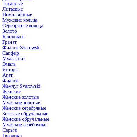
Токарные
Литьевые
Помолвочные
Мужские кольца
Серебряные кольца
Золото
Бриллиант
Гранат
Фианит Svarowski
Сапфир
Муассанит
Эмаль
Янтарь
Агат
Фианит
Жемчуг Svarowski
Женские
Женские золотые
Мужские золотые
Женские серебряные
Золотые обручальные
Женские обручальные
Мужские серебряные
Серьги
Гвоздики