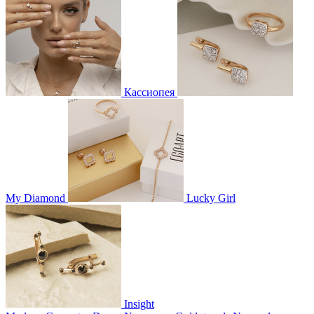
Кассиопея
My Diamond
Lucky Girl
Insight