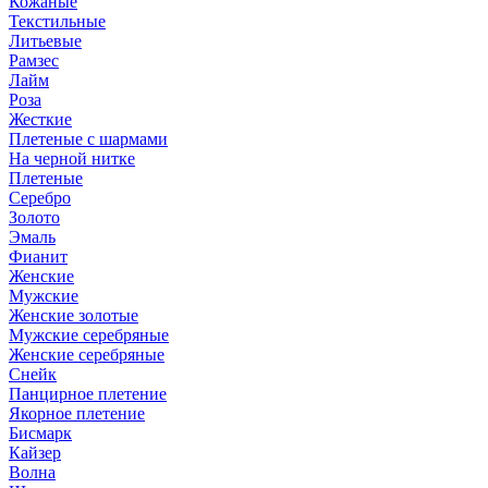
Кожаные
Текстильные
Литьевые
Рамзес
Лайм
Роза
Жесткие
Плетеные с шармами
На черной нитке
Плетеные
Серебро
Золото
Эмаль
Фианит
Женские
Мужские
Женские золотые
Мужские серебряные
Женские серебряные
Снейк
Панцирное плетение
Якорное плетение
Бисмарк
Кайзер
Волна