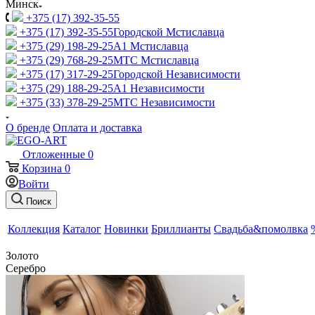
Минск
+375 (17) 392-35-55
+375 (17) 392-35-55
Городской Мстиславца
+375 (29) 198-29-25
A1 Мстиславца
+375 (29) 768-29-25
МТС Мстиславца
+375 (17) 317-29-25
Городской Независимости
+375 (29) 188-29-25
A1 Независимости
+375 (33) 378-29-25
МТС Независимости
О бренде
Оплата и доставка
Отложенные
0
Корзина
0
Войти
Поиск
Коллекция
Каталог
Новинки
Бриллианты
Свадьба&помолвка
Золото
Серебро