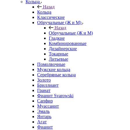
Кольца
Назад
Кольца
Классические
Обручальные (Ж и М)
Назад
Обручальные (Ж и М)
Гладкие
Комбинированные
Дизайнерские
Токарные
Литьевые
Помолвочные
Мужские кольца
Серебряные кольца
Золото
Бриллиант
Гранат
Фианит Svarowski
Сапфир
Муассанит
Эмаль
Янтарь
Агат
Фианит