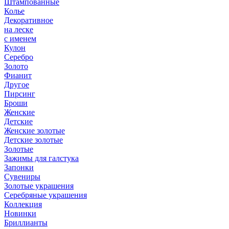
Штампованные
Колье
Декоративное
на леске
с именем
Кулон
Серебро
Золото
Фианит
Другое
Пирсинг
Броши
Женские
Детские
Женские золотые
Детские золотые
Золотые
Зажимы для галстука
Запонки
Сувениры
Золотые украшения
Серебряные украшения
Коллекция
Новинки
Бриллианты