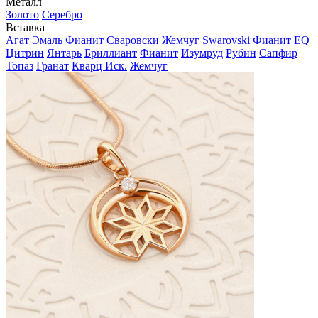
Металл
Золото
Серебро
Вставка
Агат
Эмаль
Фианит Сваровски
Жемчуг Swarovski
Фианит EQ
Цитрин
Янтарь
Бриллиант
Фианит
Изумруд
Рубин
Сапфир
Топаз
Гранат
Кварц Иск.
Жемчуг