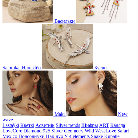
Васильки
Salomka
Наш Лён
Буслы
Maki
New
wave
Lastaўki
Кветкі
Асветнiк
Silver trends
Шифры
ART
Каляда
LoveCore
Diamond 925
Silver Geometry
Wild West
Love Safari
Mexico
Подсолнухи
Цар-дуб
Ў
4 elements
Snake
Kupalle