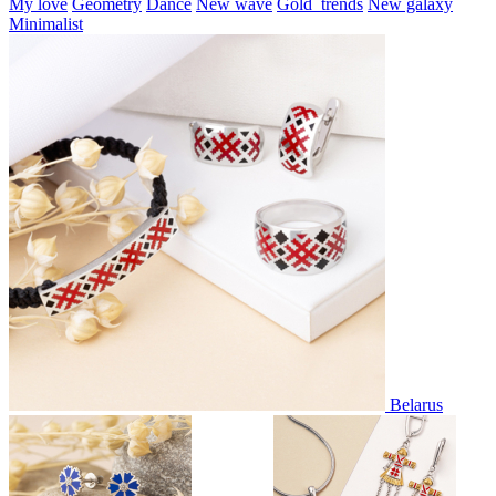
My love
Geometry
Dance
New wave
Gold_trends
New galaxy
Minimalist
Belarus