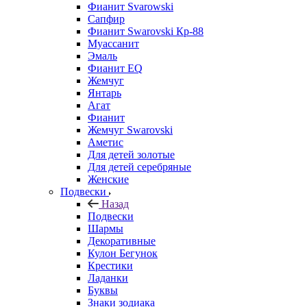
Фианит Svarowski
Сапфир
Фианит Swarovski Кр-88
Муассанит
Эмаль
Фианит EQ
Жемчуг
Янтарь
Агат
Фианит
Жемчуг Swarovski
Аметис
Для детей золотые
Для детей серебряные
Женские
Подвески
Назад
Подвески
Шармы
Декоративные
Кулон Бегунок
Крестики
Ладанки
Буквы
Знаки зодиака