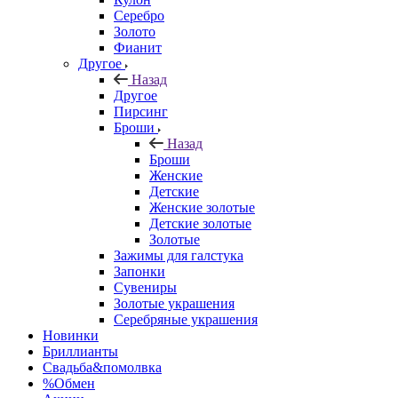
Серебро
Золото
Фианит
Другое
Назад
Другое
Пирсинг
Броши
Назад
Броши
Женские
Детские
Женские золотые
Детские золотые
Золотые
Зажимы для галстука
Запонки
Сувениры
Золотые украшения
Серебряные украшения
Новинки
Бриллианты
Свадьба&помолвка
%Обмен