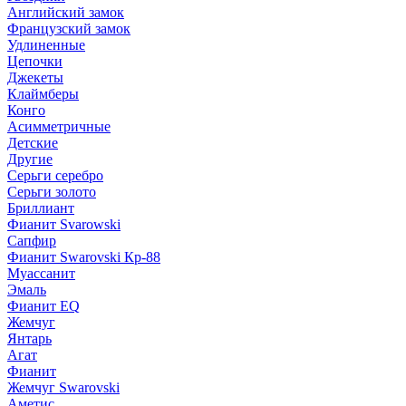
Английский замок
Французский замок
Удлиненные
Цепочки
Джекеты
Клаймберы
Конго
Асимметричные
Детские
Другие
Серьги серебро
Серьги золото
Бриллиант
Фианит Svarowski
Сапфир
Фианит Swarovski Кр-88
Муассанит
Эмаль
Фианит EQ
Жемчуг
Янтарь
Агат
Фианит
Жемчуг Swarovski
Аметис