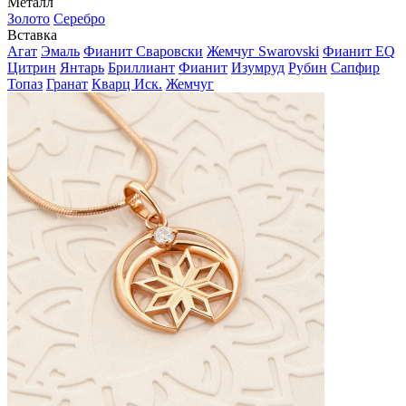
Металл
Золото
Серебро
Вставка
Агат
Эмаль
Фианит Сваровски
Жемчуг Swarovski
Фианит EQ
Цитрин
Янтарь
Бриллиант
Фианит
Изумруд
Рубин
Сапфир
Топаз
Гранат
Кварц Иск.
Жемчуг