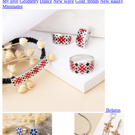
My love
Geometry
Dance
New wave
Gold_trends
New galaxy
Minimalist
Belarus