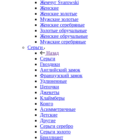
Жемчуг Svarowski
Женские
Женские золотые
Мужские золотые
Женские серебряные
Золотые обручальные
Женские обручальные
Мужские серебряные
Серьги
Назад
Серьги
Гвоздики
Английский замок
Французский замок
Удлиненные
Цепочки
Джекеты
Клаймберы
Конго
Асимметричные
Детские
Другие
Серьги серебро
Серьги золото
Бриллиант