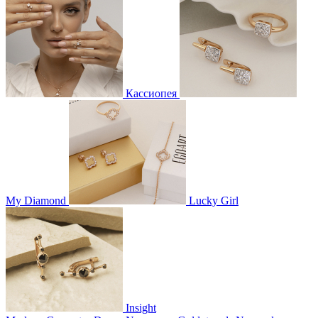
Кассиопея
My Diamond
Lucky Girl
Insight