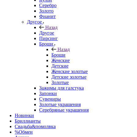
Серебро
Золото
Фианит
Другое
Назад
Другое
Пирсинг
Броши
Назад
Броши
Женские
Детские
Женские золотые
Детские золотые
Золотые
Зажимы для галстука
Запонки
Сувениры
Золотые украшения
Серебряные украшения
Новинки
Бриллианты
Свадьба&помолвка
%Обмен