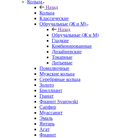
Кольца
Назад
Кольца
Классические
Обручальные (Ж и М)
Назад
Обручальные (Ж и М)
Гладкие
Комбинированные
Дизайнерские
Токарные
Литьевые
Помолвочные
Мужские кольца
Серебряные кольца
Золото
Бриллиант
Гранат
Фианит Svarowski
Сапфир
Муассанит
Эмаль
Янтарь
Агат
Фианит