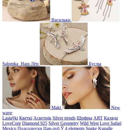
Васильки
Salomka
Наш Лён
Буслы
Maki
New
wave
Lastaўki
Кветкі
Асветнiк
Silver trends
Шифры
ART
Каляда
LoveCore
Diamond 925
Silver Geometry
Wild West
Love Safari
Mexico
Подсолнухи
Цар-дуб
Ў
4 elements
Snake
Kupalle