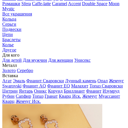
Ромашки
Sfera
Caffe-latte
Caramel
Accent
Double Space
Moon
Mystic
Все украшения
Кольца
Серьги
Подвески
Цепи
Браслеты
Колье
Другое
Для кого
Для детей
Для мужчин
Для женщин
Унисекс
Металл
Золото
Серебро
Вставка
Агат
Эмаль
Фианит Сваровски
Лунный камень
Опал
Жемчуг
Swarovski
Фианит AQ
Фианит EQ
Малахит
Топаз Сваровски
Цитрин
Янтарь
Оникс
Корунд
Бриллиант
Фианит
Изумруд
Рубин
Сапфир
Топаз
Гранат
Кварц Иск.
Жемчуг
Муассанит
Кварц
Жемчуг Иск.