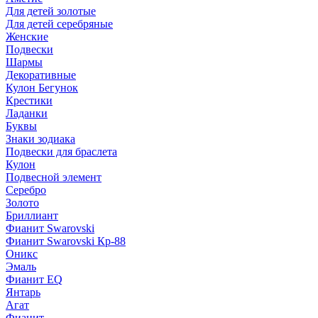
Для детей золотые
Для детей серебряные
Женские
Подвески
Шармы
Декоративные
Кулон Бегунок
Крестики
Ладанки
Буквы
Знаки зодиака
Подвески для браслета
Кулон
Подвесной элемент
Серебро
Золото
Бриллиант
Фианит Swarovski
Фианит Swarovski Кр-88
Оникс
Эмаль
Фианит EQ
Янтарь
Агат
Фианит