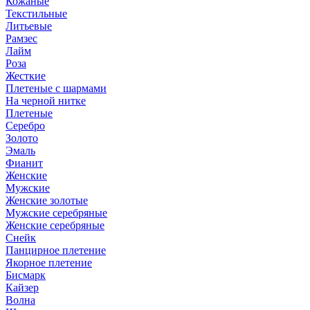
Кожаные
Текстильные
Литьевые
Рамзес
Лайм
Роза
Жесткие
Плетеные с шармами
На черной нитке
Плетеные
Серебро
Золото
Эмаль
Фианит
Женские
Мужские
Женские золотые
Мужские серебряные
Женские серебряные
Снейк
Панцирное плетение
Якорное плетение
Бисмарк
Кайзер
Волна