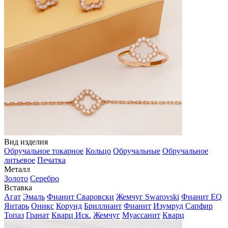
Вид изделия
Обручальное токарное
Кольцо
Обручальные
Обручальное
литьевое
Печатка
Металл
Золото
Серебро
Вставка
Агат
Эмаль
Фианит Сваровски
Жемчуг Swarovski
Фианит EQ
Янтарь
Оникс
Корунд
Бриллиант
Фианит
Изумруд
Сапфир
Топаз
Гранат
Кварц Иск.
Жемчуг
Муассанит
Кварц