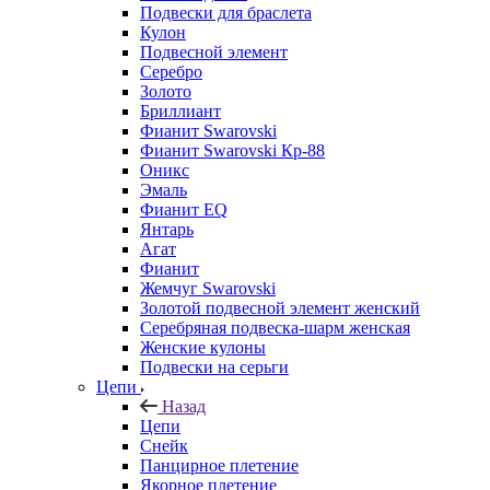
Подвески для браслета
Кулон
Подвесной элемент
Серебро
Золото
Бриллиант
Фианит Swarovski
Фианит Swarovski Кр-88
Оникс
Эмаль
Фианит EQ
Янтарь
Агат
Фианит
Жемчуг Swarovski
Золотой подвесной элемент женcкий
Серебряная подвеска-шарм женская
Женские кулоны
Подвески на серьги
Цепи
Назад
Цепи
Снейк
Панцирное плетение
Якорное плетение