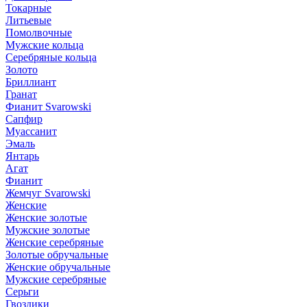
Токарные
Литьевые
Помолвочные
Мужские кольца
Серебряные кольца
Золото
Бриллиант
Гранат
Фианит Svarowski
Сапфир
Муассанит
Эмаль
Янтарь
Агат
Фианит
Жемчуг Svarowski
Женские
Женские золотые
Мужские золотые
Женские серебряные
Золотые обручальные
Женские обручальные
Мужские серебряные
Серьги
Гвоздики