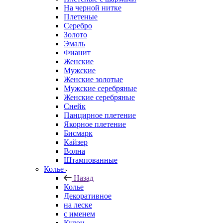
На черной нитке
Плетеные
Серебро
Золото
Эмаль
Фианит
Женские
Мужские
Женские золотые
Мужские серебряные
Женские серебряные
Снейк
Панцирное плетение
Якорное плетение
Бисмарк
Кайзер
Волна
Штампованные
Колье
Назад
Колье
Декоративное
на леске
с именем
Кулон