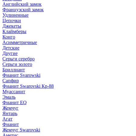
Английский замок
Французский замок
Удлиненные
Цепочки
Джекеты
Клаймберы
Конго
Асимметричные
Детские
Другие
Серьги серебро
Серьги золото
Бриллиант
Фианит Svarowski
Сапфир
Фианит Swarovski Кр-88
Муассанит
Эмаль
Фианит EQ
Жемчуг
Янтарь
Агат
Фианит
Жемчуг Swarovski
Аметис