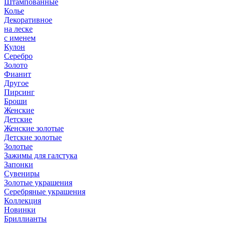
Штампованные
Колье
Декоративное
на леске
с именем
Кулон
Серебро
Золото
Фианит
Другое
Пирсинг
Броши
Женские
Детские
Женские золотые
Детские золотые
Золотые
Зажимы для галстука
Запонки
Сувениры
Золотые украшения
Серебряные украшения
Коллекция
Новинки
Бриллианты