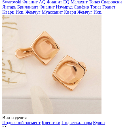
Swarovski
Фианит AQ
Фианит EQ
Малахит
Топаз Сваровски
Янтарь
Бриллиант
Фианит
Изумруд
Сапфир
Топаз
Гранат
Кварц Иск.
Жемчуг
Муассанит
Кварц
Жемчуг Иск.
Вид изделия
Подвесной элемент
Крестики
Подвеска-шарм
Кулон