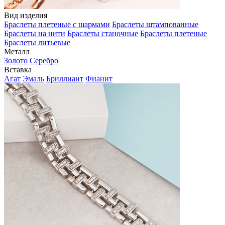
Вид изделия
Браслеты плетеные с шармами
Браслеты штампованные
Браслеты на нити
Браслеты станочные
Браслеты плетеные
Браслеты литьевые
Металл
Золото
Серебро
Вставка
Агат
Эмаль
Бриллиант
Фианит