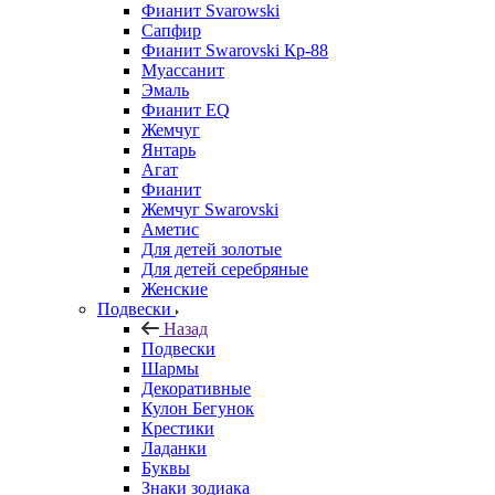
Фианит Svarowski
Сапфир
Фианит Swarovski Кр-88
Муассанит
Эмаль
Фианит EQ
Жемчуг
Янтарь
Агат
Фианит
Жемчуг Swarovski
Аметис
Для детей золотые
Для детей серебряные
Женские
Подвески
Назад
Подвески
Шармы
Декоративные
Кулон Бегунок
Крестики
Ладанки
Буквы
Знаки зодиака