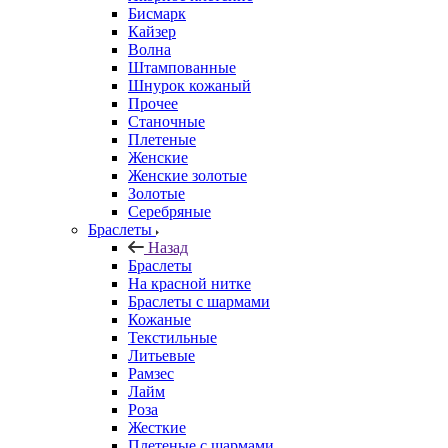
Бисмарк
Кайзер
Волна
Штампованные
Шнурок кожаный
Прочее
Станочные
Плетеные
Женские
Женские золотые
Золотые
Серебряные
Браслеты
Назад
Браслеты
На красной нитке
Браслеты с шармами
Кожаные
Текстильные
Литьевые
Рамзес
Лайм
Роза
Жесткие
Плетеные с шармами