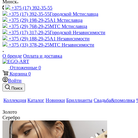
Минск
+375 (17) 392-35-55
+375 (17) 392-35-55
Городской Мстиславца
+375 (29) 198-29-25
A1 Мстиславца
+375 (29) 768-29-25
МТС Мстиславца
+375 (17) 317-29-25
Городской Независимости
+375 (29) 188-29-25
A1 Независимости
+375 (33) 378-29-25
МТС Независимости
О бренде
Оплата и доставка
Отложенные
0
Корзина
0
Войти
Поиск
Коллекция
Каталог
Новинки
Бриллианты
Свадьба&помолвка
Золото
Серебро