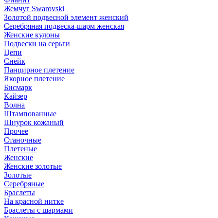
Жемчуг Swarovski
Золотой подвесной элемент женcкий
Серебряная подвеска-шарм женская
Женские кулоны
Подвески на серьги
Цепи
Снейк
Панцирное плетение
Якорное плетение
Бисмарк
Кайзер
Волна
Штампованные
Шнурок кожаный
Прочее
Станочные
Плетеные
Женские
Женские золотые
Золотые
Серебряные
Браслеты
На красной нитке
Браслеты с шармами