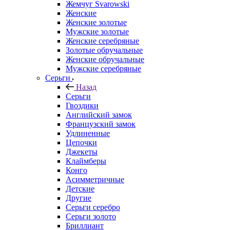
Жемчуг Svarowski
Женские
Женские золотые
Мужские золотые
Женские серебряные
Золотые обручальные
Женские обручальные
Мужские серебряные
Серьги
Назад
Серьги
Гвоздики
Английский замок
Французский замок
Удлиненные
Цепочки
Джекеты
Клаймберы
Конго
Асимметричные
Детские
Другие
Серьги серебро
Серьги золото
Бриллиант