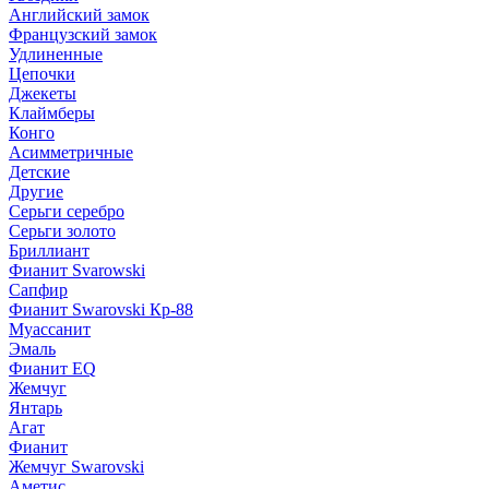
Английский замок
Французский замок
Удлиненные
Цепочки
Джекеты
Клаймберы
Конго
Асимметричные
Детские
Другие
Серьги серебро
Серьги золото
Бриллиант
Фианит Svarowski
Сапфир
Фианит Swarovski Кр-88
Муассанит
Эмаль
Фианит EQ
Жемчуг
Янтарь
Агат
Фианит
Жемчуг Swarovski
Аметис