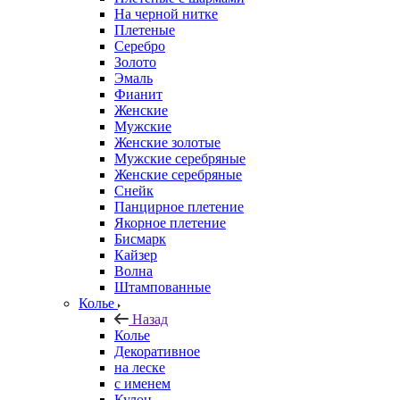
На черной нитке
Плетеные
Серебро
Золото
Эмаль
Фианит
Женские
Мужские
Женские золотые
Мужские серебряные
Женские серебряные
Снейк
Панцирное плетение
Якорное плетение
Бисмарк
Кайзер
Волна
Штампованные
Колье
Назад
Колье
Декоративное
на леске
с именем
Кулон