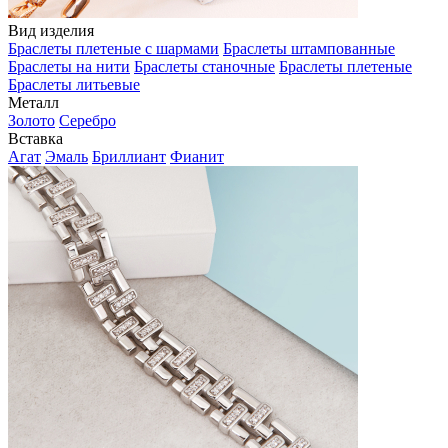
Вид изделия
Браслеты плетеные с шармами
Браслеты штампованные
Браслеты на нити
Браслеты станочные
Браслеты плетеные
Браслеты литьевые
Металл
Золото
Серебро
Вставка
Агат
Эмаль
Бриллиант
Фианит