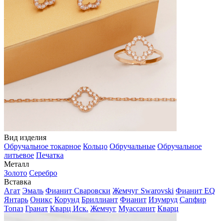
Вид изделия
Обручальное токарное
Кольцо
Обручальные
Обручальное
литьевое
Печатка
Металл
Золото
Серебро
Вставка
Агат
Эмаль
Фианит Сваровски
Жемчуг Swarovski
Фианит EQ
Янтарь
Оникс
Корунд
Бриллиант
Фианит
Изумруд
Сапфир
Топаз
Гранат
Кварц Иск.
Жемчуг
Муассанит
Кварц