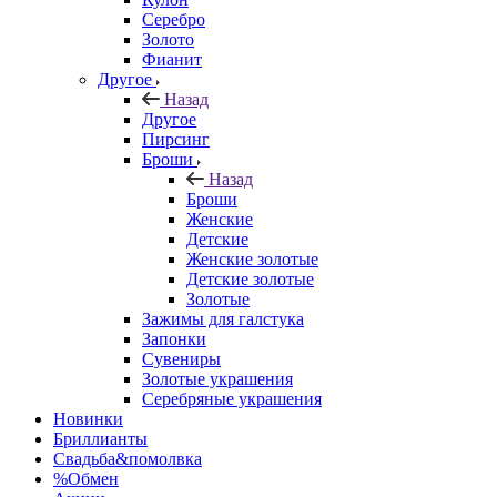
Серебро
Золото
Фианит
Другое
Назад
Другое
Пирсинг
Броши
Назад
Броши
Женские
Детские
Женские золотые
Детские золотые
Золотые
Зажимы для галстука
Запонки
Сувениры
Золотые украшения
Серебряные украшения
Новинки
Бриллианты
Свадьба&помолвка
%Обмен