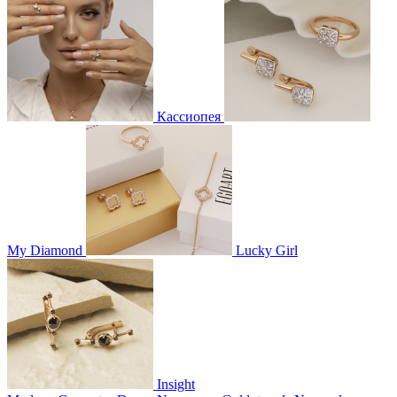
Кассиопея
My Diamond
Lucky Girl
Insight