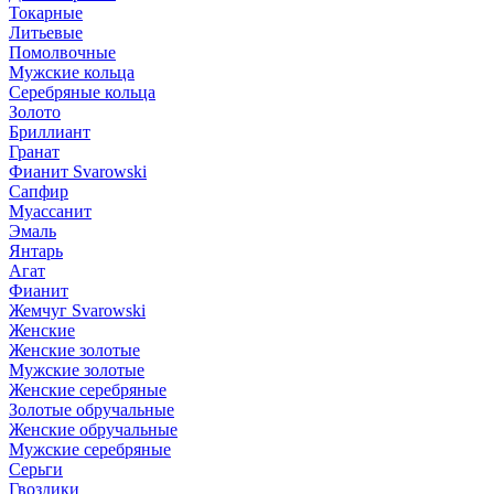
Токарные
Литьевые
Помолвочные
Мужские кольца
Серебряные кольца
Золото
Бриллиант
Гранат
Фианит Svarowski
Сапфир
Муассанит
Эмаль
Янтарь
Агат
Фианит
Жемчуг Svarowski
Женские
Женские золотые
Мужские золотые
Женские серебряные
Золотые обручальные
Женские обручальные
Мужские серебряные
Серьги
Гвоздики