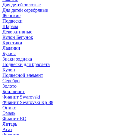
Для детей золотые
Для детей серебряные
Женские
Подвески
Шармы
Декоративные
Кулон Бегунок
Крестики
Ладанки
Буквы
Знаки зодиака
Подвески для браслета
Кулон
Подвесной элемент
Серебро
Золото
Бриллиант
Фианит Swarovski
Фианит Swarovski Кр-88
Оникс
Эмаль
Фианит EQ
Янтарь
Агат
Фианит