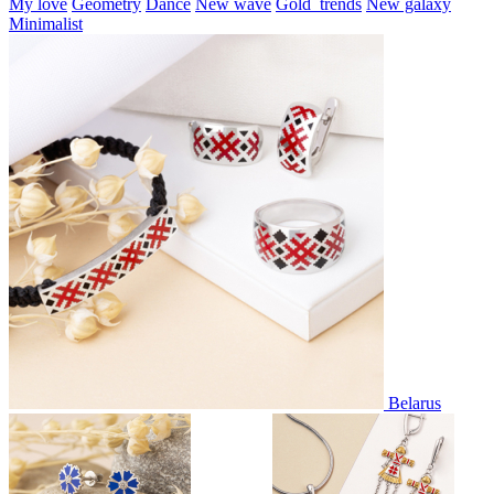
My love
Geometry
Dance
New wave
Gold_trends
New galaxy
Minimalist
Belarus