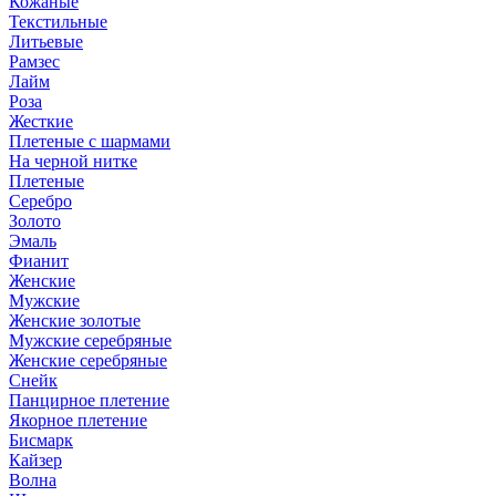
Кожаные
Текстильные
Литьевые
Рамзес
Лайм
Роза
Жесткие
Плетеные с шармами
На черной нитке
Плетеные
Серебро
Золото
Эмаль
Фианит
Женские
Мужские
Женские золотые
Мужские серебряные
Женские серебряные
Снейк
Панцирное плетение
Якорное плетение
Бисмарк
Кайзер
Волна