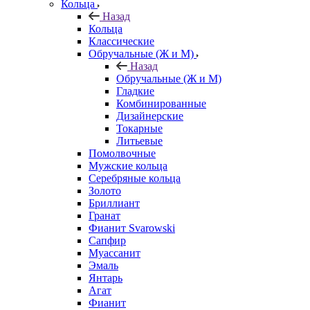
Кольца
Назад
Кольца
Классические
Обручальные (Ж и М)
Назад
Обручальные (Ж и М)
Гладкие
Комбинированные
Дизайнерские
Токарные
Литьевые
Помолвочные
Мужские кольца
Серебряные кольца
Золото
Бриллиант
Гранат
Фианит Svarowski
Сапфир
Муассанит
Эмаль
Янтарь
Агат
Фианит