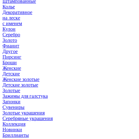
Штампованные
Колье
Декоративное
на леске
с именем
Кулон
Серебро
Золото
Фианит
Другое
Пирсинг
Броши
Женские
Детские
Женские золотые
Детские золотые
Золотые
Зажимы для галстука
Запонки
Сувениры
Золотые украшения
Серебряные украшения
Коллекция
Новинки
Бриллианты