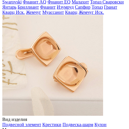
Swarovski
Фианит AQ
Фианит EQ
Малахит
Топаз Сваровски
Янтарь
Бриллиант
Фианит
Изумруд
Сапфир
Топаз
Гранат
Кварц Иск.
Жемчуг
Муассанит
Кварц
Жемчуг Иск.
Вид изделия
Подвесной элемент
Крестики
Подвеска-шарм
Кулон