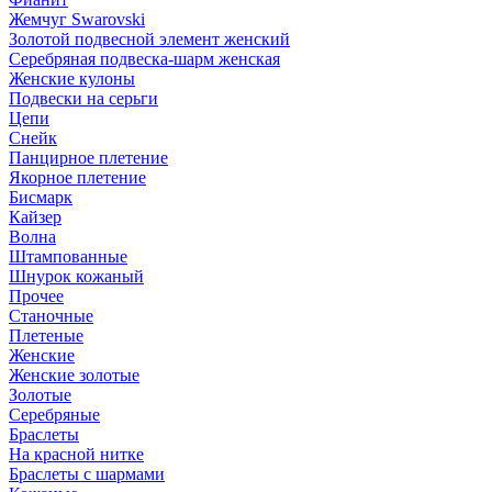
Жемчуг Swarovski
Золотой подвесной элемент женcкий
Серебряная подвеска-шарм женская
Женские кулоны
Подвески на серьги
Цепи
Снейк
Панцирное плетение
Якорное плетение
Бисмарк
Кайзер
Волна
Штампованные
Шнурок кожаный
Прочее
Станочные
Плетеные
Женские
Женские золотые
Золотые
Серебряные
Браслеты
На красной нитке
Браслеты с шармами