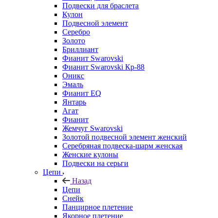
Подвески для браслета
Кулон
Подвесной элемент
Серебро
Золото
Бриллиант
Фианит Swarovski
Фианит Swarovski Кр-88
Оникс
Эмаль
Фианит EQ
Янтарь
Агат
Фианит
Жемчуг Swarovski
Золотой подвесной элемент женcкий
Серебряная подвеска-шарм женская
Женские кулоны
Подвески на серьги
Цепи
Назад
Цепи
Снейк
Панцирное плетение
Якорное плетение