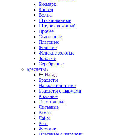
Бисмарк
Кайзер
Волна
Штампованные
Шнурок кожаный
Прочее
Станочные
Плетеные
Женские
Женские золотые
Золотые
Серебряные
Браслеты
Назад
Браслеты
На красной нитке
Браслеты с шармами
Кожаные
Текстильные
Литьевые
Рамзес
Лайм
Роза
Жесткие
Плетеные с шармами