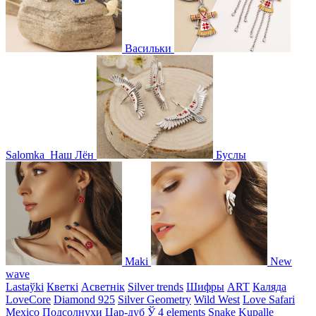
Васильки
Salomka
Наш Лён
Буслы
Maki
New
wave
Lastaўki
Кветкі
Асветнiк
Silver trends
Шифры
ART
Каляда
LoveCore
Diamond 925
Silver Geometry
Wild West
Love Safari
Mexico
Подсолнухи
Цар-дуб
Ў
4 elements
Snake
Kupalle