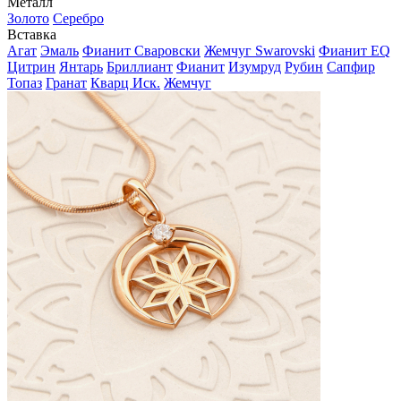
Металл
Золото
Серебро
Вставка
Агат
Эмаль
Фианит Сваровски
Жемчуг Swarovski
Фианит EQ
Цитрин
Янтарь
Бриллиант
Фианит
Изумруд
Рубин
Сапфир
Топаз
Гранат
Кварц Иск.
Жемчуг