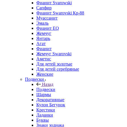
Фианит Svarowski
Сапфир
Фианит Swarovski Кр-88
Муассанит
Эмаль
Фианит EQ
Жемчуг
Янтарь
Агат
Фианит
Жемчуг Swarovski
Аметис
Для детей золотые
Для детей серебряные
Женские
Подвески
Назад
Подвески
Шармы
Декоративные
Кулон Бегунок
Крестики
Ладанки
Буквы
Знаки зодиака