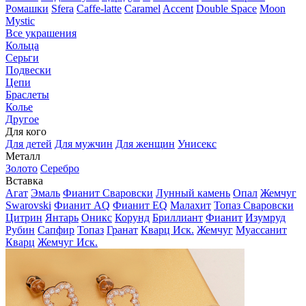
Ромашки
Sfera
Caffe-latte
Caramel
Accent
Double Space
Moon
Mystic
Все украшения
Кольца
Серьги
Подвески
Цепи
Браслеты
Колье
Другое
Для кого
Для детей
Для мужчин
Для женщин
Унисекс
Металл
Золото
Серебро
Вставка
Агат
Эмаль
Фианит Сваровски
Лунный камень
Опал
Жемчуг
Swarovski
Фианит AQ
Фианит EQ
Малахит
Топаз Сваровски
Цитрин
Янтарь
Оникс
Корунд
Бриллиант
Фианит
Изумруд
Рубин
Сапфир
Топаз
Гранат
Кварц Иск.
Жемчуг
Муассанит
Кварц
Жемчуг Иск.