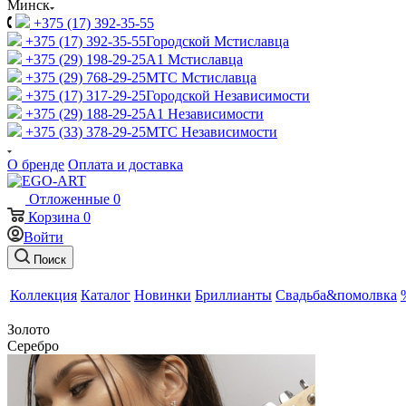
Минск
+375 (17) 392-35-55
+375 (17) 392-35-55
Городской Мстиславца
+375 (29) 198-29-25
A1 Мстиславца
+375 (29) 768-29-25
МТС Мстиславца
+375 (17) 317-29-25
Городской Независимости
+375 (29) 188-29-25
A1 Независимости
+375 (33) 378-29-25
МТС Независимости
О бренде
Оплата и доставка
Отложенные
0
Корзина
0
Войти
Поиск
Коллекция
Каталог
Новинки
Бриллианты
Свадьба&помолвка
Золото
Серебро