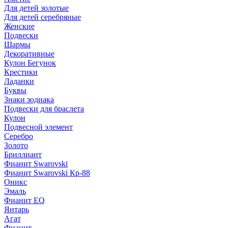
Для детей золотые
Для детей серебряные
Женские
Подвески
Шармы
Декоративные
Кулон Бегунок
Крестики
Ладанки
Буквы
Знаки зодиака
Подвески для браслета
Кулон
Подвесной элемент
Серебро
Золото
Бриллиант
Фианит Swarovski
Фианит Swarovski Кр-88
Оникс
Эмаль
Фианит EQ
Янтарь
Агат
Фианит