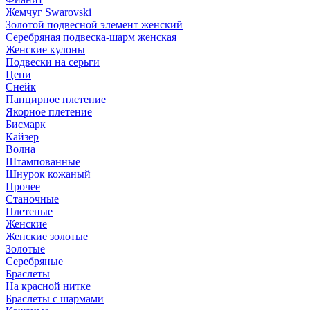
Жемчуг Swarovski
Золотой подвесной элемент женcкий
Серебряная подвеска-шарм женская
Женские кулоны
Подвески на серьги
Цепи
Снейк
Панцирное плетение
Якорное плетение
Бисмарк
Кайзер
Волна
Штампованные
Шнурок кожаный
Прочее
Станочные
Плетеные
Женские
Женские золотые
Золотые
Серебряные
Браслеты
На красной нитке
Браслеты с шармами