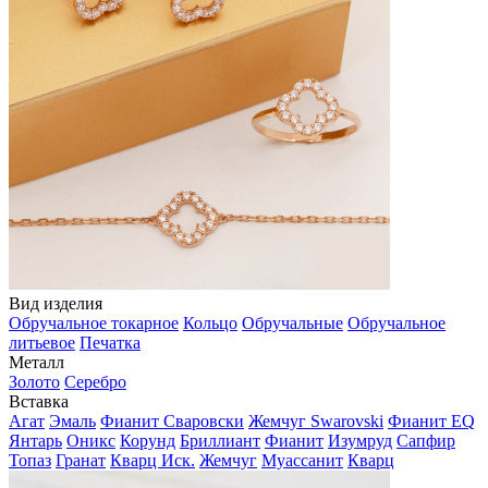
Вид изделия
Обручальное токарное
Кольцо
Обручальные
Обручальное
литьевое
Печатка
Металл
Золото
Серебро
Вставка
Агат
Эмаль
Фианит Сваровски
Жемчуг Swarovski
Фианит EQ
Янтарь
Оникс
Корунд
Бриллиант
Фианит
Изумруд
Сапфир
Топаз
Гранат
Кварц Иск.
Жемчуг
Муассанит
Кварц