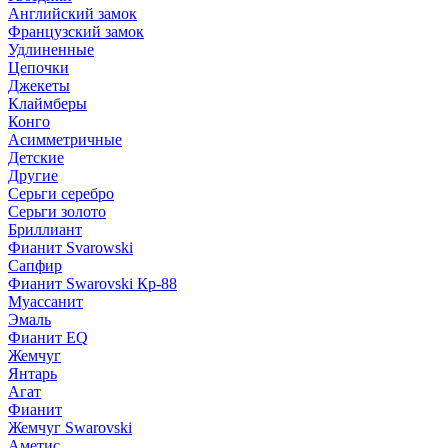
Английский замок
Французский замок
Удлиненные
Цепочки
Джекеты
Клаймберы
Конго
Асимметричные
Детские
Другие
Серьги серебро
Серьги золото
Бриллиант
Фианит Svarowski
Сапфир
Фианит Swarovski Кр-88
Муассанит
Эмаль
Фианит EQ
Жемчуг
Янтарь
Агат
Фианит
Жемчуг Swarovski
Аметис