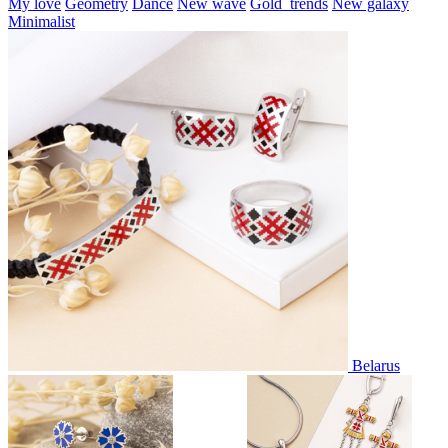
My love
Geometry
Dance
New wave
Gold_trends
New galaxy
Minimalist
Belarus