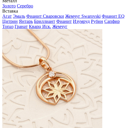
Металл
Золото
Серебро
Вставка
Агат
Эмаль
Фианит Сваровски
Жемчуг Swarovski
Фианит EQ
Цитрин
Янтарь
Бриллиант
Фианит
Изумруд
Рубин
Сапфир
Топаз
Гранат
Кварц Иск.
Жемчуг