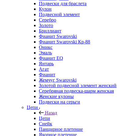
Подвески для браслета
Кулон
Подвесной элемент
Серебро
Золото
Бриллиант
Фианит Swarovski
Фианит Swarovski Кр-88
Оникс
Эмаль
Фианит EQ
Янтарь
Агат
Фианит
Жемчуг Swarovski
Золотой подвесной элемент женcкий
Серебряная подвеска-шарм женская
Женские кулоны
Подвески на серьги
Цепи
Назад
Цепи
Снейк
Панцирное плетение
Якорное плетение