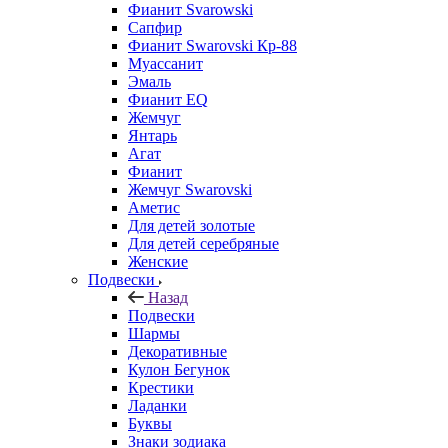
Фианит Svarowski
Сапфир
Фианит Swarovski Кр-88
Муассанит
Эмаль
Фианит EQ
Жемчуг
Янтарь
Агат
Фианит
Жемчуг Swarovski
Аметис
Для детей золотые
Для детей серебряные
Женские
Подвески
Назад
Подвески
Шармы
Декоративные
Кулон Бегунок
Крестики
Ладанки
Буквы
Знаки зодиака