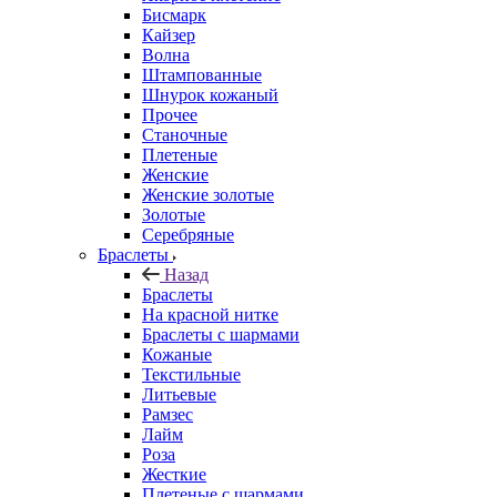
Бисмарк
Кайзер
Волна
Штампованные
Шнурок кожаный
Прочее
Станочные
Плетеные
Женские
Женские золотые
Золотые
Серебряные
Браслеты
Назад
Браслеты
На красной нитке
Браслеты с шармами
Кожаные
Текстильные
Литьевые
Рамзес
Лайм
Роза
Жесткие
Плетеные с шармами