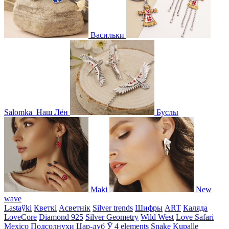
Васильки
Salomka
Наш Лён
Буслы
Maki
New
wave
Lastaўki
Кветкі
Асветнiк
Silver trends
Шифры
ART
Каляда
LoveCore
Diamond 925
Silver Geometry
Wild West
Love Safari
Mexico
Подсолнухи
Цар-дуб
Ў
4 elements
Snake
Kupalle