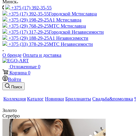
Минск
+375 (17) 392-35-55
+375 (17) 392-35-55
Городской Мстиславца
+375 (29) 198-29-25
A1 Мстиславца
+375 (29) 768-29-25
МТС Мстиславца
+375 (17) 317-29-25
Городской Независимости
+375 (29) 188-29-25
A1 Независимости
+375 (33) 378-29-25
МТС Независимости
О бренде
Оплата и доставка
Отложенные
0
Корзина
0
Войти
Поиск
Коллекция
Каталог
Новинки
Бриллианты
Свадьба&помолвка
Золото
Серебро