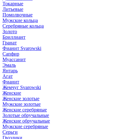
Токарные
Литьевые
Помолвочные
Мужские кольца
Серебряные кольца
Золото
Бриллиант
Гранат
Фианит Svarowski
Сапфир
Муассанит
Эмаль
Янтарь
Агат
Фианит
Жемчуг Svarowski
Женские
Женские золотые
Мужские золотые
Женские серебряные
Золотые обручальные
Женские обручальные
Мужские серебряные
Серьги
Гвоздики