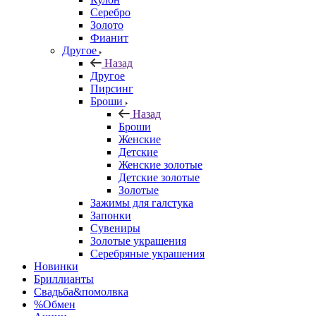
Серебро
Золото
Фианит
Другое
Назад
Другое
Пирсинг
Броши
Назад
Броши
Женские
Детские
Женские золотые
Детские золотые
Золотые
Зажимы для галстука
Запонки
Сувениры
Золотые украшения
Серебряные украшения
Новинки
Бриллианты
Свадьба&помолвка
%Обмен