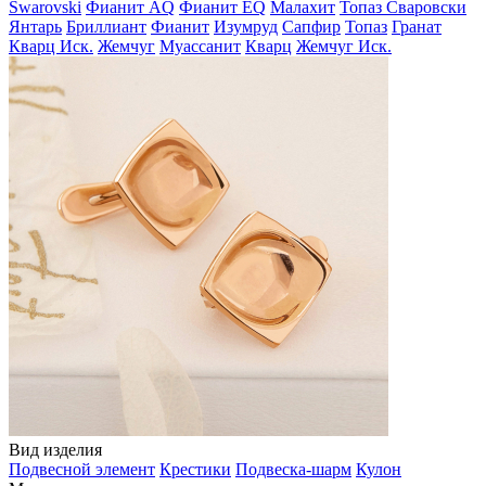
Swarovski
Фианит AQ
Фианит EQ
Малахит
Топаз Сваровски
Янтарь
Бриллиант
Фианит
Изумруд
Сапфир
Топаз
Гранат
Кварц Иск.
Жемчуг
Муассанит
Кварц
Жемчуг Иск.
Вид изделия
Подвесной элемент
Крестики
Подвеска-шарм
Кулон