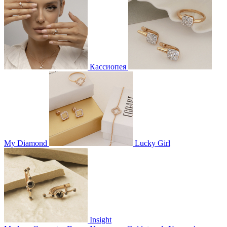
Кассиопея
My Diamond
Lucky Girl
Insight