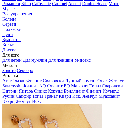
Ромашки
Sfera
Caffe-latte
Caramel
Accent
Double Space
Moon
Mystic
Все украшения
Кольца
Серьги
Подвески
Цепи
Браслеты
Колье
Другое
Для кого
Для детей
Для мужчин
Для женщин
Унисекс
Металл
Золото
Серебро
Вставка
Агат
Эмаль
Фианит Сваровски
Лунный камень
Опал
Жемчуг
Swarovski
Фианит AQ
Фианит EQ
Малахит
Топаз Сваровски
Цитрин
Янтарь
Оникс
Корунд
Бриллиант
Фианит
Изумруд
Рубин
Сапфир
Топаз
Гранат
Кварц Иск.
Жемчуг
Муассанит
Кварц
Жемчуг Иск.