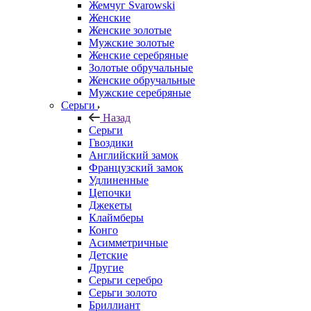
Жемчуг Svarowski
Женские
Женские золотые
Мужские золотые
Женские серебряные
Золотые обручальные
Женские обручальные
Мужские серебряные
Серьги
Назад
Серьги
Гвоздики
Английский замок
Французский замок
Удлиненные
Цепочки
Джекеты
Клаймберы
Конго
Асимметричные
Детские
Другие
Серьги серебро
Серьги золото
Бриллиант