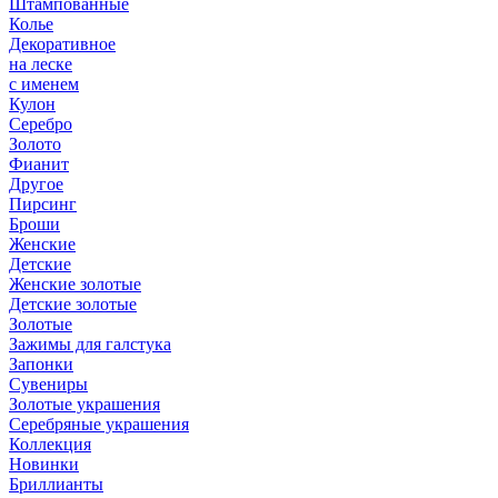
Штампованные
Колье
Декоративное
на леске
с именем
Кулон
Серебро
Золото
Фианит
Другое
Пирсинг
Броши
Женские
Детские
Женские золотые
Детские золотые
Золотые
Зажимы для галстука
Запонки
Сувениры
Золотые украшения
Серебряные украшения
Коллекция
Новинки
Бриллианты