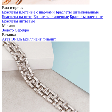
Вид изделия
Браслеты плетеные с шармами
Браслеты штампованные
Браслеты на нити
Браслеты станочные
Браслеты плетеные
Браслеты литьевые
Металл
Золото
Серебро
Вставка
Агат
Эмаль
Бриллиант
Фианит