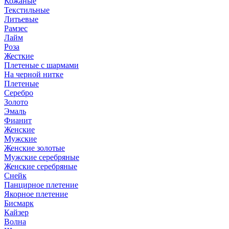
Кожаные
Текстильные
Литьевые
Рамзес
Лайм
Роза
Жесткие
Плетеные с шармами
На черной нитке
Плетеные
Серебро
Золото
Эмаль
Фианит
Женские
Мужские
Женские золотые
Мужские серебряные
Женские серебряные
Снейк
Панцирное плетение
Якорное плетение
Бисмарк
Кайзер
Волна