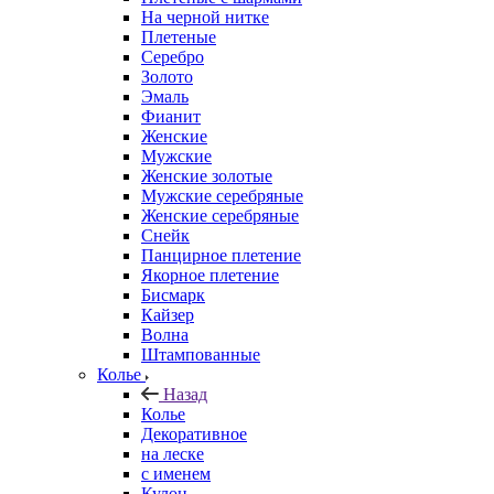
На черной нитке
Плетеные
Серебро
Золото
Эмаль
Фианит
Женские
Мужские
Женские золотые
Мужские серебряные
Женские серебряные
Снейк
Панцирное плетение
Якорное плетение
Бисмарк
Кайзер
Волна
Штампованные
Колье
Назад
Колье
Декоративное
на леске
с именем
Кулон