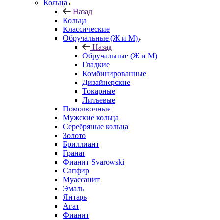
Кольца
Назад
Кольца
Классические
Обручальные (Ж и М)
Назад
Обручальные (Ж и М)
Гладкие
Комбинированные
Дизайнерские
Токарные
Литьевые
Помолвочные
Мужские кольца
Серебряные кольца
Золото
Бриллиант
Гранат
Фианит Svarowski
Сапфир
Муассанит
Эмаль
Янтарь
Агат
Фианит