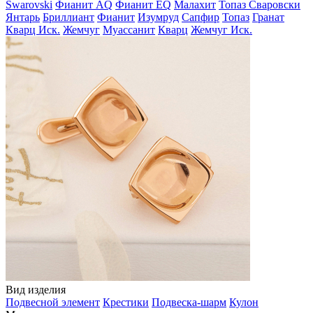
Swarovski
Фианит AQ
Фианит EQ
Малахит
Топаз Сваровски
Янтарь
Бриллиант
Фианит
Изумруд
Сапфир
Топаз
Гранат
Кварц Иск.
Жемчуг
Муассанит
Кварц
Жемчуг Иск.
Вид изделия
Подвесной элемент
Крестики
Подвеска-шарм
Кулон