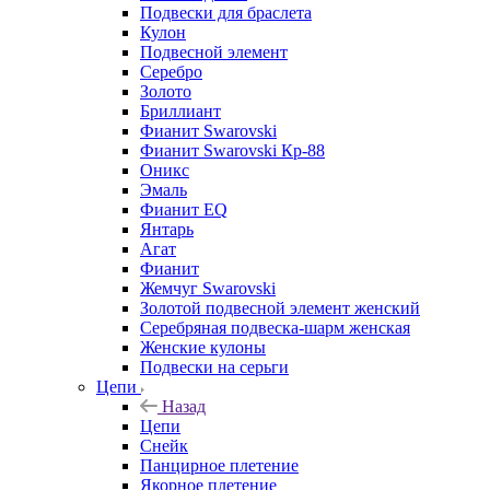
Подвески для браслета
Кулон
Подвесной элемент
Серебро
Золото
Бриллиант
Фианит Swarovski
Фианит Swarovski Кр-88
Оникс
Эмаль
Фианит EQ
Янтарь
Агат
Фианит
Жемчуг Swarovski
Золотой подвесной элемент женcкий
Серебряная подвеска-шарм женская
Женские кулоны
Подвески на серьги
Цепи
Назад
Цепи
Снейк
Панцирное плетение
Якорное плетение