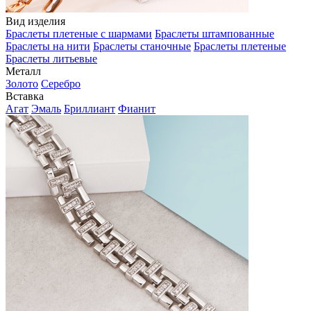
Вид изделия
Браслеты плетеные с шармами
Браслеты штампованные
Браслеты на нити
Браслеты станочные
Браслеты плетеные
Браслеты литьевые
Металл
Золото
Серебро
Вставка
Агат
Эмаль
Бриллиант
Фианит