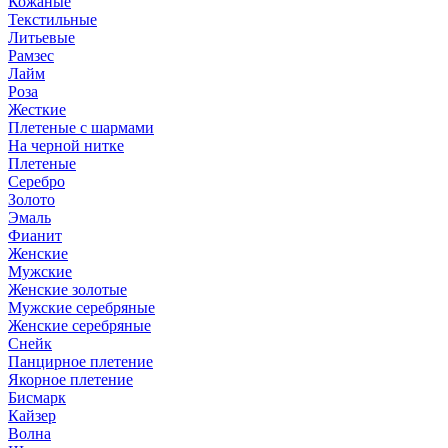
Кожаные
Текстильные
Литьевые
Рамзес
Лайм
Роза
Жесткие
Плетеные с шармами
На черной нитке
Плетеные
Серебро
Золото
Эмаль
Фианит
Женские
Мужские
Женские золотые
Мужские серебряные
Женские серебряные
Снейк
Панцирное плетение
Якорное плетение
Бисмарк
Кайзер
Волна