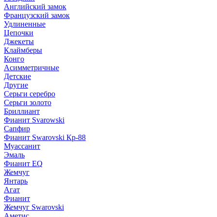
Английский замок
Французский замок
Удлиненные
Цепочки
Джекеты
Клаймберы
Конго
Асимметричные
Детские
Другие
Серьги серебро
Серьги золото
Бриллиант
Фианит Svarowski
Сапфир
Фианит Swarovski Кр-88
Муассанит
Эмаль
Фианит EQ
Жемчуг
Янтарь
Агат
Фианит
Жемчуг Swarovski
Аметис