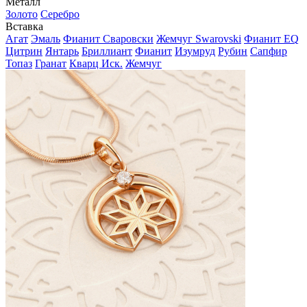
Металл
Золото
Серебро
Вставка
Агат
Эмаль
Фианит Сваровски
Жемчуг Swarovski
Фианит EQ
Цитрин
Янтарь
Бриллиант
Фианит
Изумруд
Рубин
Сапфир
Топаз
Гранат
Кварц Иск.
Жемчуг