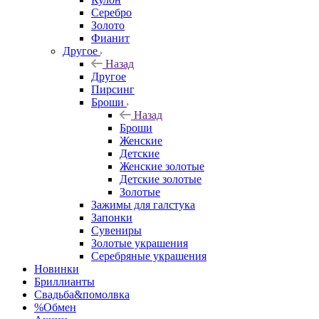
Серебро
Золото
Фианит
Другое
Назад
Другое
Пирсинг
Броши
Назад
Броши
Женские
Детские
Женские золотые
Детские золотые
Золотые
Зажимы для галстука
Запонки
Сувениры
Золотые украшения
Серебряные украшения
Новинки
Бриллианты
Свадьба&помолвка
%Обмен