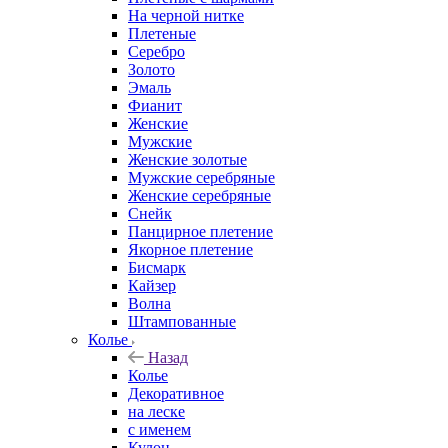
На черной нитке
Плетеные
Серебро
Золото
Эмаль
Фианит
Женские
Мужские
Женские золотые
Мужские серебряные
Женские серебряные
Снейк
Панцирное плетение
Якорное плетение
Бисмарк
Кайзер
Волна
Штампованные
Колье
Назад
Колье
Декоративное
на леске
с именем
Кулон