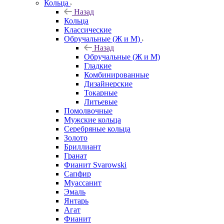
Кольца
Назад
Кольца
Классические
Обручальные (Ж и М)
Назад
Обручальные (Ж и М)
Гладкие
Комбинированные
Дизайнерские
Токарные
Литьевые
Помолвочные
Мужские кольца
Серебряные кольца
Золото
Бриллиант
Гранат
Фианит Svarowski
Сапфир
Муассанит
Эмаль
Янтарь
Агат
Фианит