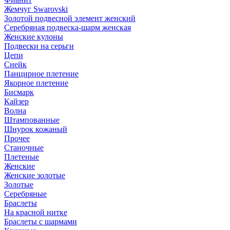
Жемчуг Swarovski
Золотой подвесной элемент женcкий
Серебряная подвеска-шарм женская
Женские кулоны
Подвески на серьги
Цепи
Снейк
Панцирное плетение
Якорное плетение
Бисмарк
Кайзер
Волна
Штампованные
Шнурок кожаный
Прочее
Станочные
Плетеные
Женские
Женские золотые
Золотые
Серебряные
Браслеты
На красной нитке
Браслеты с шармами