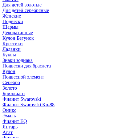
Для детей золотые
Для детей серебряные
Женские
Подвески
Шармы
Декоративные
Кулон Бегунок
Крестики
Ладанки
Буквы
Знаки зодиака
Подвески для браслета
Кулон
Подвесной элемент
Серебро
Золото
Бриллиант
Фианит Swarovski
Фианит Swarovski Кр-88
Оникс
Эмаль
Фианит EQ
Янтарь
Агат
Фианит