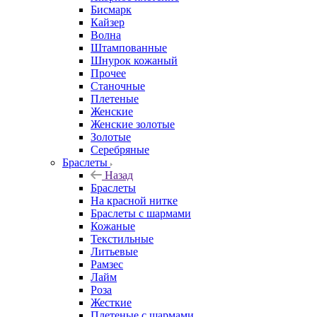
Бисмарк
Кайзер
Волна
Штампованные
Шнурок кожаный
Прочее
Станочные
Плетеные
Женские
Женские золотые
Золотые
Серебряные
Браслеты
Назад
Браслеты
На красной нитке
Браслеты с шармами
Кожаные
Текстильные
Литьевые
Рамзес
Лайм
Роза
Жесткие
Плетеные с шармами