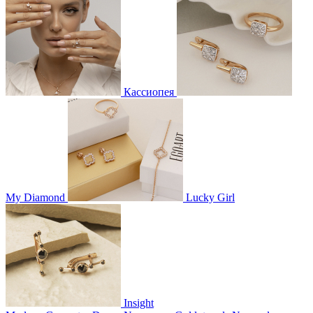
Кассиопея
My Diamond
Lucky Girl
Insight