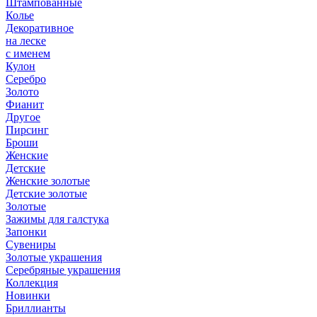
Штампованные
Колье
Декоративное
на леске
с именем
Кулон
Серебро
Золото
Фианит
Другое
Пирсинг
Броши
Женские
Детские
Женские золотые
Детские золотые
Золотые
Зажимы для галстука
Запонки
Сувениры
Золотые украшения
Серебряные украшения
Коллекция
Новинки
Бриллианты