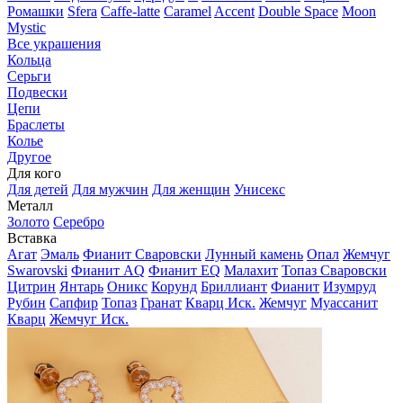
Ромашки
Sfera
Caffe-latte
Caramel
Accent
Double Space
Moon
Mystic
Все украшения
Кольца
Серьги
Подвески
Цепи
Браслеты
Колье
Другое
Для кого
Для детей
Для мужчин
Для женщин
Унисекс
Металл
Золото
Серебро
Вставка
Агат
Эмаль
Фианит Сваровски
Лунный камень
Опал
Жемчуг
Swarovski
Фианит AQ
Фианит EQ
Малахит
Топаз Сваровски
Цитрин
Янтарь
Оникс
Корунд
Бриллиант
Фианит
Изумруд
Рубин
Сапфир
Топаз
Гранат
Кварц Иск.
Жемчуг
Муассанит
Кварц
Жемчуг Иск.