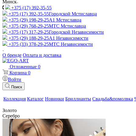
Минск
+375 (17) 392-35-55
+375 (17) 392-35-55
Городской Мстиславца
+375 (29) 198-29-25
A1 Мстиславца
+375 (29) 768-29-25
МТС Мстиславца
+375 (17) 317-29-25
Городской Независимости
+375 (29) 188-29-25
A1 Независимости
+375 (33) 378-29-25
МТС Независимости
О бренде
Оплата и доставка
Отложенные
0
Корзина
0
Войти
Поиск
Коллекция
Каталог
Новинки
Бриллианты
Свадьба&помолвка
Золото
Серебро