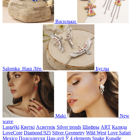
Васильки
Salomka
Наш Лён
Буслы
Maki
New
wave
Lastaўki
Кветкі
Асветнiк
Silver trends
Шифры
ART
Каляда
LoveCore
Diamond 925
Silver Geometry
Wild West
Love Safari
Mexico
Подсолнухи
Цар-дуб
Ў
4 elements
Snake
Kupalle