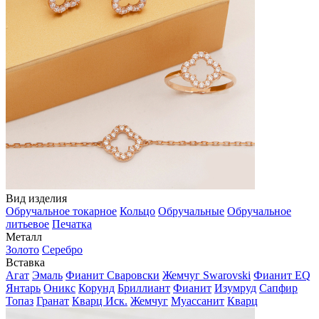
Вид изделия
Обручальное токарное
Кольцо
Обручальные
Обручальное
литьевое
Печатка
Металл
Золото
Серебро
Вставка
Агат
Эмаль
Фианит Сваровски
Жемчуг Swarovski
Фианит EQ
Янтарь
Оникс
Корунд
Бриллиант
Фианит
Изумруд
Сапфир
Топаз
Гранат
Кварц Иск.
Жемчуг
Муассанит
Кварц