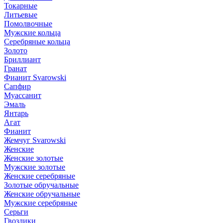
Токарные
Литьевые
Помолвочные
Мужские кольца
Серебряные кольца
Золото
Бриллиант
Гранат
Фианит Svarowski
Сапфир
Муассанит
Эмаль
Янтарь
Агат
Фианит
Жемчуг Svarowski
Женские
Женские золотые
Мужские золотые
Женские серебряные
Золотые обручальные
Женские обручальные
Мужские серебряные
Серьги
Гвоздики