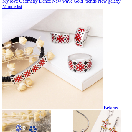
My love
Geometry
Dance
New wave
Gold_trends
New galaxy
Minimalist
Belarus