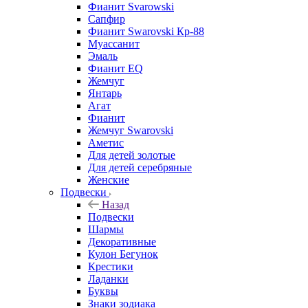
Фианит Svarowski
Сапфир
Фианит Swarovski Кр-88
Муассанит
Эмаль
Фианит EQ
Жемчуг
Янтарь
Агат
Фианит
Жемчуг Swarovski
Аметис
Для детей золотые
Для детей серебряные
Женские
Подвески
Назад
Подвески
Шармы
Декоративные
Кулон Бегунок
Крестики
Ладанки
Буквы
Знаки зодиака