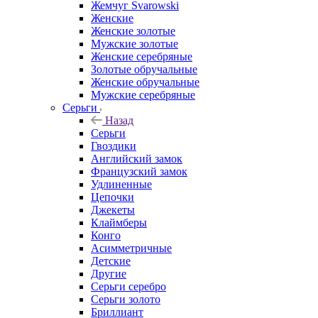
Жемчуг Svarowski
Женские
Женские золотые
Мужские золотые
Женские серебряные
Золотые обручальные
Женские обручальные
Мужские серебряные
Серьги
Назад
Серьги
Гвоздики
Английский замок
Французский замок
Удлиненные
Цепочки
Джекеты
Клаймберы
Конго
Асимметричные
Детские
Другие
Серьги серебро
Серьги золото
Бриллиант