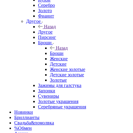
Серебро
Золото
Фианит
Другое
Назад
Другое
Пирсинг
Броши
Назад
Броши
Женские
Детские
Женские золотые
Детские золотые
Золотые
Зажимы для галстука
Запонки
Сувениры
Золотые украшения
Серебряные украшения
Новинки
Бриллианты
Свадьба&помолвка
%Обмен