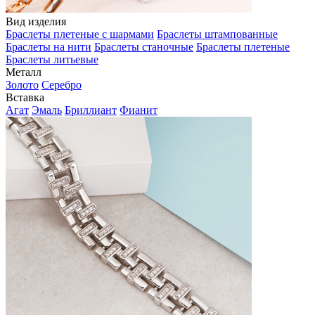
Вид изделия
Браслеты плетеные с шармами
Браслеты штампованные
Браслеты на нити
Браслеты станочные
Браслеты плетеные
Браслеты литьевые
Металл
Золото
Серебро
Вставка
Агат
Эмаль
Бриллиант
Фианит