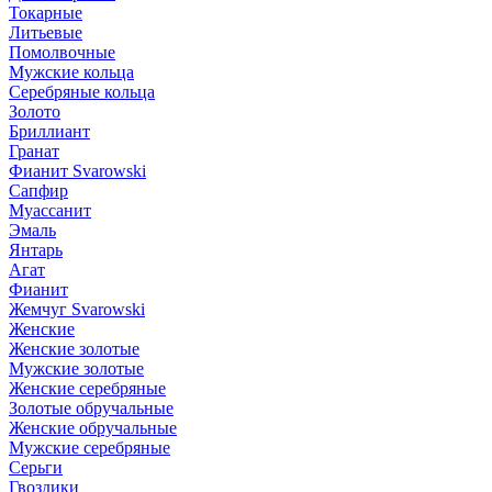
Токарные
Литьевые
Помолвочные
Мужские кольца
Серебряные кольца
Золото
Бриллиант
Гранат
Фианит Svarowski
Сапфир
Муассанит
Эмаль
Янтарь
Агат
Фианит
Жемчуг Svarowski
Женские
Женские золотые
Мужские золотые
Женские серебряные
Золотые обручальные
Женские обручальные
Мужские серебряные
Серьги
Гвоздики