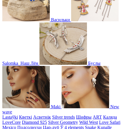
Васильки
Salomka
Наш Лён
Буслы
Maki
New
wave
Lastaўki
Кветкі
Асветнiк
Silver trends
Шифры
ART
Каляда
LoveCore
Diamond 925
Silver Geometry
Wild West
Love Safari
Mexico
Подсолнухи
Цар-дуб
Ў
4 elements
Snake
Kupalle