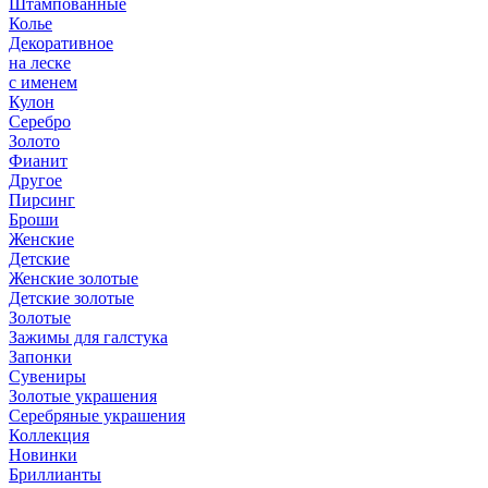
Штампованные
Колье
Декоративное
на леске
с именем
Кулон
Серебро
Золото
Фианит
Другое
Пирсинг
Броши
Женские
Детские
Женские золотые
Детские золотые
Золотые
Зажимы для галстука
Запонки
Сувениры
Золотые украшения
Серебряные украшения
Коллекция
Новинки
Бриллианты