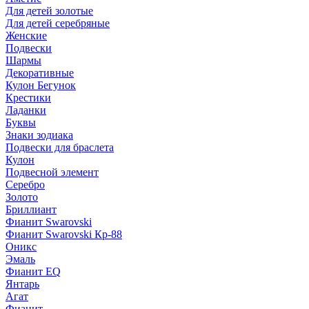
Для детей золотые
Для детей серебряные
Женские
Подвески
Шармы
Декоративные
Кулон Бегунок
Крестики
Ладанки
Буквы
Знаки зодиака
Подвески для браслета
Кулон
Подвесной элемент
Серебро
Золото
Бриллиант
Фианит Swarovski
Фианит Swarovski Кр-88
Оникс
Эмаль
Фианит EQ
Янтарь
Агат
Фианит