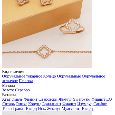
Вид изделия
Обручальное токарное
Кольцо
Обручальные
Обручальное
литьевое
Печатка
Металл
Золото
Серебро
Вставка
Агат
Эмаль
Фианит Сваровски
Жемчуг Swarovski
Фианит EQ
Янтарь
Оникс
Корунд
Бриллиант
Фианит
Изумруд
Сапфир
Топаз
Гранат
Кварц Иск.
Жемчуг
Муассанит
Кварц