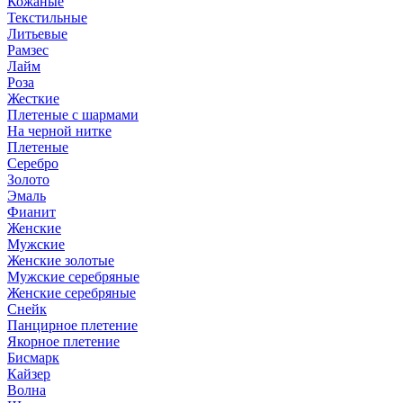
Кожаные
Текстильные
Литьевые
Рамзес
Лайм
Роза
Жесткие
Плетеные с шармами
На черной нитке
Плетеные
Серебро
Золото
Эмаль
Фианит
Женские
Мужские
Женские золотые
Мужские серебряные
Женские серебряные
Снейк
Панцирное плетение
Якорное плетение
Бисмарк
Кайзер
Волна