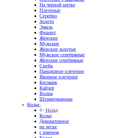
На черной нитке
Плетеные
Серебро
Золото
Эмаль
Фианит
Женские
Мужские
Женские золотые
Мужские серебряные
Женские серебряные
Снейк
Панцирное плетение
Якорное плетение
Бисмарк
Кайзер
Волна
Штампованные
Колье
Назад
Колье
Декоративное
на леске
с именем
Кулон