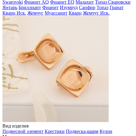
Swarovski
Фианит AQ
Фианит EQ
Малахит
Топаз Сваровски
Янтарь
Бриллиант
Фианит
Изумруд
Сапфир
Топаз
Гранат
Кварц Иск.
Жемчуг
Муассанит
Кварц
Жемчуг Иск.
Вид изделия
Подвесной элемент
Крестики
Подвеска-шарм
Кулон