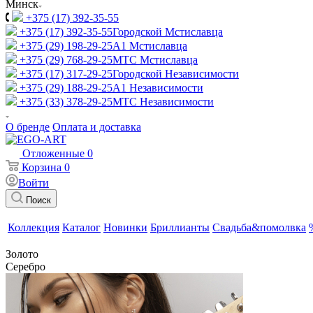
Минск
+375 (17) 392-35-55
+375 (17) 392-35-55
Городской Мстиславца
+375 (29) 198-29-25
A1 Мстиславца
+375 (29) 768-29-25
МТС Мстиславца
+375 (17) 317-29-25
Городской Независимости
+375 (29) 188-29-25
A1 Независимости
+375 (33) 378-29-25
МТС Независимости
О бренде
Оплата и доставка
Отложенные
0
Корзина
0
Войти
Поиск
Коллекция
Каталог
Новинки
Бриллианты
Свадьба&помолвка
Золото
Серебро