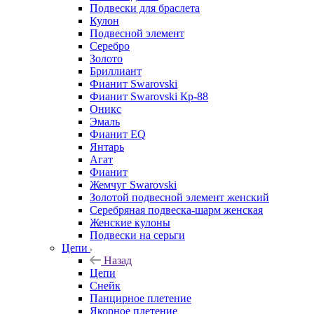
Подвески для браслета
Кулон
Подвесной элемент
Серебро
Золото
Бриллиант
Фианит Swarovski
Фианит Swarovski Кр-88
Оникс
Эмаль
Фианит EQ
Янтарь
Агат
Фианит
Жемчуг Swarovski
Золотой подвесной элемент женcкий
Серебряная подвеска-шарм женская
Женские кулоны
Подвески на серьги
Цепи
Назад
Цепи
Снейк
Панцирное плетение
Якорное плетение