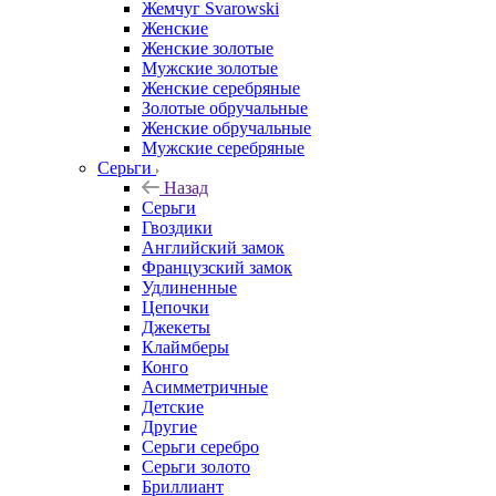
Жемчуг Svarowski
Женские
Женские золотые
Мужские золотые
Женские серебряные
Золотые обручальные
Женские обручальные
Мужские серебряные
Серьги
Назад
Серьги
Гвоздики
Английский замок
Французский замок
Удлиненные
Цепочки
Джекеты
Клаймберы
Конго
Асимметричные
Детские
Другие
Серьги серебро
Серьги золото
Бриллиант