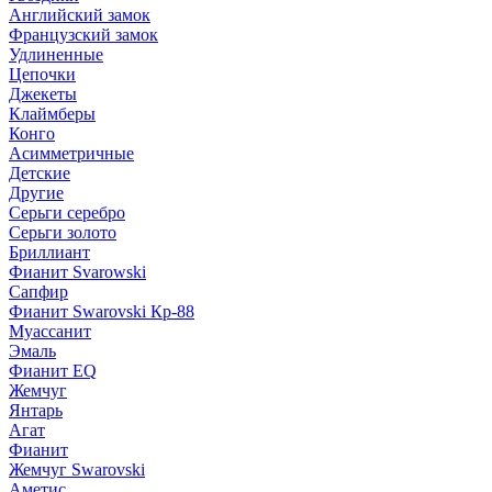
Английский замок
Французский замок
Удлиненные
Цепочки
Джекеты
Клаймберы
Конго
Асимметричные
Детские
Другие
Серьги серебро
Серьги золото
Бриллиант
Фианит Svarowski
Сапфир
Фианит Swarovski Кр-88
Муассанит
Эмаль
Фианит EQ
Жемчуг
Янтарь
Агат
Фианит
Жемчуг Swarovski
Аметис