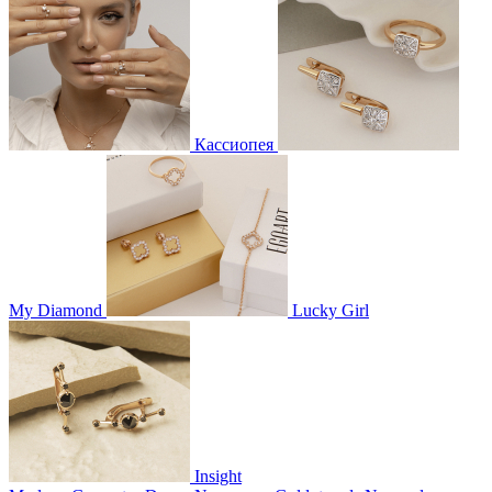
Кассиопея
My Diamond
Lucky Girl
Insight