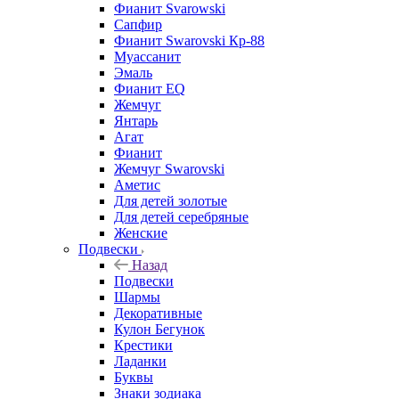
Фианит Svarowski
Сапфир
Фианит Swarovski Кр-88
Муассанит
Эмаль
Фианит EQ
Жемчуг
Янтарь
Агат
Фианит
Жемчуг Swarovski
Аметис
Для детей золотые
Для детей серебряные
Женские
Подвески
Назад
Подвески
Шармы
Декоративные
Кулон Бегунок
Крестики
Ладанки
Буквы
Знаки зодиака