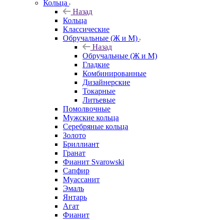
Кольца
Назад
Кольца
Классические
Обручальные (Ж и М)
Назад
Обручальные (Ж и М)
Гладкие
Комбинированные
Дизайнерские
Токарные
Литьевые
Помолвочные
Мужские кольца
Серебряные кольца
Золото
Бриллиант
Гранат
Фианит Svarowski
Сапфир
Муассанит
Эмаль
Янтарь
Агат
Фианит