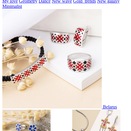
My love
Geometry
Dance
New wave
Gold_trends
New galaxy
Minimalist
Belarus