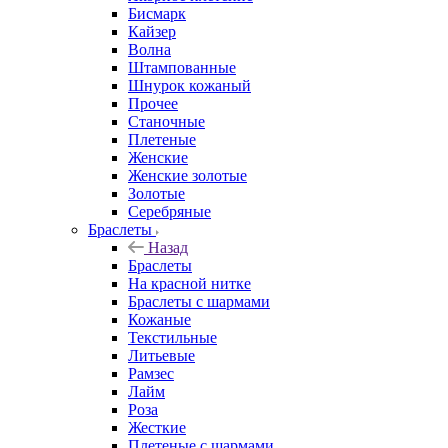
Бисмарк
Кайзер
Волна
Штампованные
Шнурок кожаный
Прочее
Станочные
Плетеные
Женские
Женские золотые
Золотые
Серебряные
Браслеты
Назад
Браслеты
На красной нитке
Браслеты с шармами
Кожаные
Текстильные
Литьевые
Рамзес
Лайм
Роза
Жесткие
Плетеные с шармами