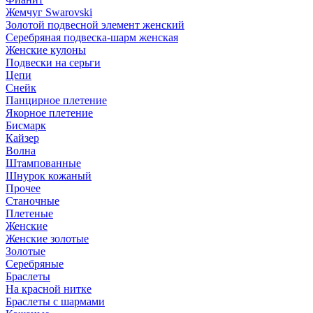
Жемчуг Swarovski
Золотой подвесной элемент женcкий
Серебряная подвеска-шарм женская
Женские кулоны
Подвески на серьги
Цепи
Снейк
Панцирное плетение
Якорное плетение
Бисмарк
Кайзер
Волна
Штампованные
Шнурок кожаный
Прочее
Станочные
Плетеные
Женские
Женские золотые
Золотые
Серебряные
Браслеты
На красной нитке
Браслеты с шармами