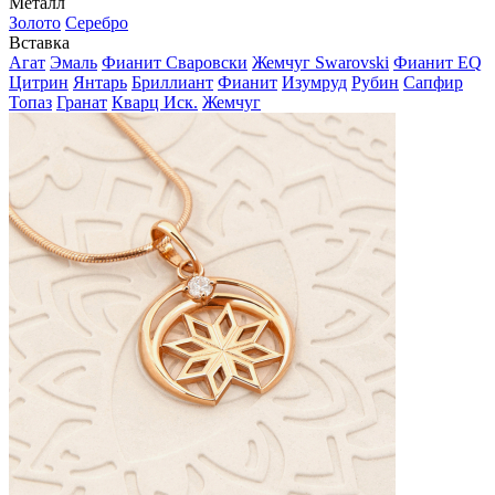
Металл
Золото
Серебро
Вставка
Агат
Эмаль
Фианит Сваровски
Жемчуг Swarovski
Фианит EQ
Цитрин
Янтарь
Бриллиант
Фианит
Изумруд
Рубин
Сапфир
Топаз
Гранат
Кварц Иск.
Жемчуг