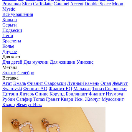
Ромашки
Sfera
Caffe-latte
Caramel
Accent
Double Space
Moon
Mystic
Все украшения
Кольца
Серьги
Подвески
Цепи
Браслеты
Колье
Другое
Для кого
Для детей
Для мужчин
Для женщин
Унисекс
Металл
Золото
Серебро
Вставка
Агат
Эмаль
Фианит Сваровски
Лунный камень
Опал
Жемчуг
Swarovski
Фианит AQ
Фианит EQ
Малахит
Топаз Сваровски
Цитрин
Янтарь
Оникс
Корунд
Бриллиант
Фианит
Изумруд
Рубин
Сапфир
Топаз
Гранат
Кварц Иск.
Жемчуг
Муассанит
Кварц
Жемчуг Иск.