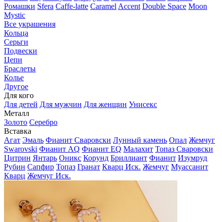
Ромашки
Sfera
Caffe-latte
Caramel
Accent
Double Space
Moon
Mystic
Все украшения
Кольца
Серьги
Подвески
Цепи
Браслеты
Колье
Другое
Для кого
Для детей
Для мужчин
Для женщин
Унисекс
Металл
Золото
Серебро
Вставка
Агат
Эмаль
Фианит Сваровски
Лунный камень
Опал
Жемчуг
Swarovski
Фианит AQ
Фианит EQ
Малахит
Топаз Сваровски
Цитрин
Янтарь
Оникс
Корунд
Бриллиант
Фианит
Изумруд
Рубин
Сапфир
Топаз
Гранат
Кварц Иск.
Жемчуг
Муассанит
Кварц
Жемчуг Иск.