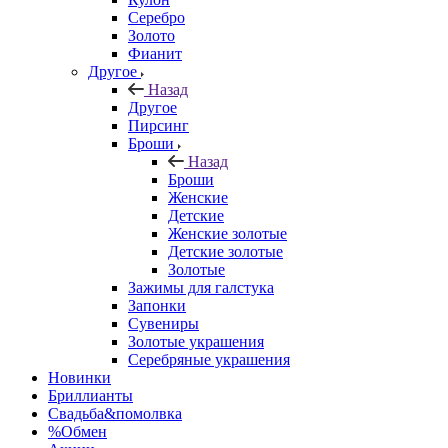
Серебро
Золото
Фианит
Другое
Назад
Другое
Пирсинг
Броши
Назад
Броши
Женские
Детские
Женские золотые
Детские золотые
Золотые
Зажимы для галстука
Запонки
Сувениры
Золотые украшения
Серебряные украшения
Новинки
Бриллианты
Свадьба&помолвка
%Обмен