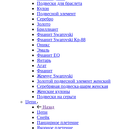
Подвески для браслета
Кулон
Подвесной элемент
Серебро
Золото
Бриллиант
Фианит Swarovski
Фианит Swarovski Кр-88
Оникс
Эмаль
Фианит EQ
Янтарь
Агат
Фианит
Жемчуг Swarovski
Золотой подвесной элемент женcкий
Серебряная подвеска-шарм женская
Женские кулоны
Подвески на серьги
Цепи
Назад
Цепи
Снейк
Панцирное плетение
Якорное плетение