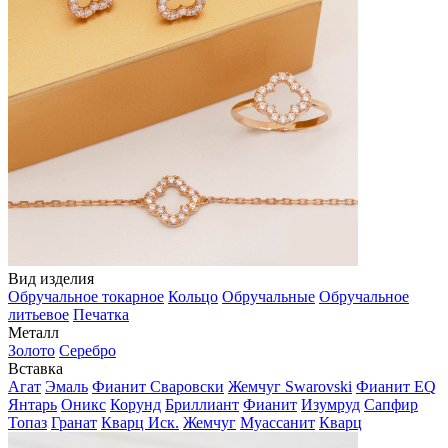
Вид изделия
Обручальное токарное
Кольцо
Обручальные
Обручальное
литьевое
Печатка
Металл
Золото
Серебро
Вставка
Агат
Эмаль
Фианит Сваровски
Жемчуг Swarovski
Фианит EQ
Янтарь
Оникс
Корунд
Бриллиант
Фианит
Изумруд
Сапфир
Топаз
Гранат
Кварц Иск.
Жемчуг
Муассанит
Кварц