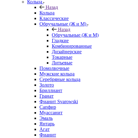
Кольца
Назад
Кольца
Классические
Обручальные (Ж и М)
Назад
Обручальные (Ж и М)
Гладкие
Комбинированные
Дизайнерские
Токарные
Литьевые
Помолвочные
Мужские кольца
Серебряные кольца
Золото
Бриллиант
Гранат
Фианит Svarowski
Сапфир
Муассанит
Эмаль
Янтарь
Агат
Фианит