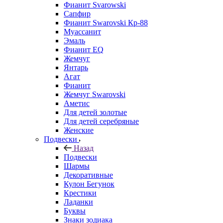
Фианит Svarowski
Сапфир
Фианит Swarovski Кр-88
Муассанит
Эмаль
Фианит EQ
Жемчуг
Янтарь
Агат
Фианит
Жемчуг Swarovski
Аметис
Для детей золотые
Для детей серебряные
Женские
Подвески
Назад
Подвески
Шармы
Декоративные
Кулон Бегунок
Крестики
Ладанки
Буквы
Знаки зодиака