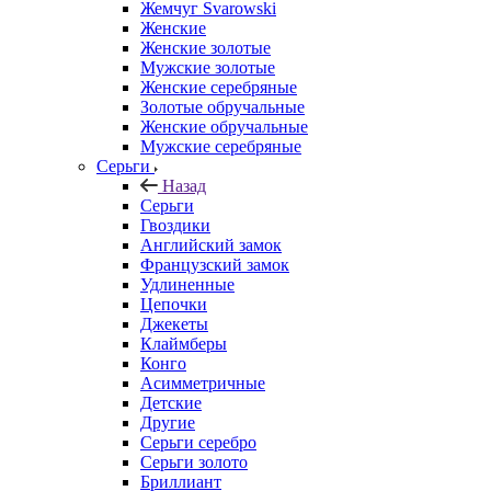
Жемчуг Svarowski
Женские
Женские золотые
Мужские золотые
Женские серебряные
Золотые обручальные
Женские обручальные
Мужские серебряные
Серьги
Назад
Серьги
Гвоздики
Английский замок
Французский замок
Удлиненные
Цепочки
Джекеты
Клаймберы
Конго
Асимметричные
Детские
Другие
Серьги серебро
Серьги золото
Бриллиант