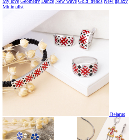
My love
Geometry
Dance
New wave
Gold_trends
New galaxy
Minimalist
Belarus