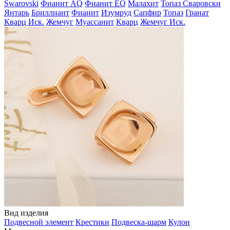
Swarovski
Фианит AQ
Фианит EQ
Малахит
Топаз Сваровски
Янтарь
Бриллиант
Фианит
Изумруд
Сапфир
Топаз
Гранат
Кварц Иск.
Жемчуг
Муассанит
Кварц
Жемчуг Иск.
Вид изделия
Подвесной элемент
Крестики
Подвеска-шарм
Кулон