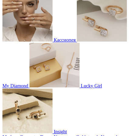
Кассиопея
My Diamond
Lucky Girl
Insight