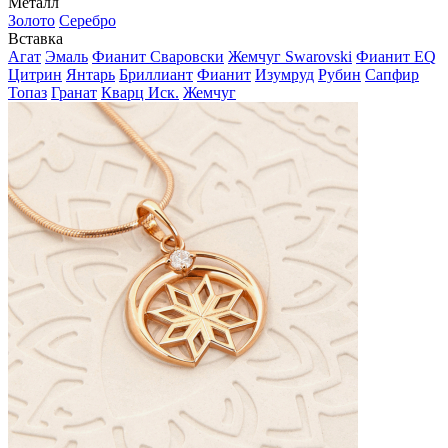
Металл
Золото
Серебро
Вставка
Агат
Эмаль
Фианит Сваровски
Жемчуг Swarovski
Фианит EQ
Цитрин
Янтарь
Бриллиант
Фианит
Изумруд
Рубин
Сапфир
Топаз
Гранат
Кварц Иск.
Жемчуг