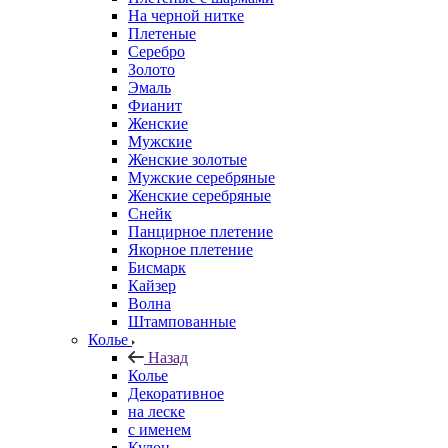
На черной нитке
Плетеные
Серебро
Золото
Эмаль
Фианит
Женские
Мужские
Женские золотые
Мужские серебряные
Женские серебряные
Снейк
Панцирное плетение
Якорное плетение
Бисмарк
Кайзер
Волна
Штампованные
Колье
Назад
Колье
Декоративное
на леске
с именем
Кулон