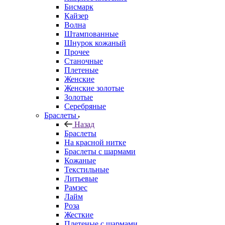
Бисмарк
Кайзер
Волна
Штампованные
Шнурок кожаный
Прочее
Станочные
Плетеные
Женские
Женские золотые
Золотые
Серебряные
Браслеты
Назад
Браслеты
На красной нитке
Браслеты с шармами
Кожаные
Текстильные
Литьевые
Рамзес
Лайм
Роза
Жесткие
Плетеные с шармами