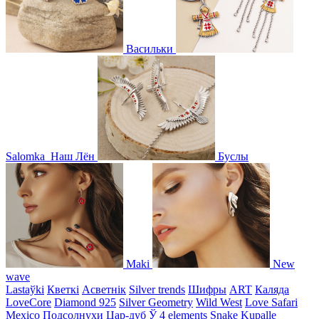
Васильки
Salomka
Наш Лён
Буслы
Maki
New
wave
Lastaўki
Кветкі
Асветнiк
Silver trends
Шифры
ART
Каляда
LoveCore
Diamond 925
Silver Geometry
Wild West
Love Safari
Mexico
Подсолнухи
Цар-дуб
Ў
4 elements
Snake
Kupalle