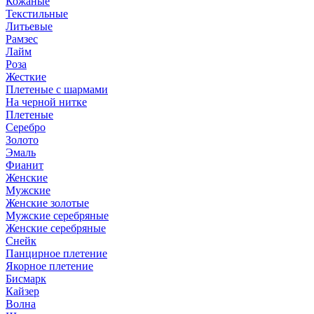
Кожаные
Текстильные
Литьевые
Рамзес
Лайм
Роза
Жесткие
Плетеные с шармами
На черной нитке
Плетеные
Серебро
Золото
Эмаль
Фианит
Женские
Мужские
Женские золотые
Мужские серебряные
Женские серебряные
Снейк
Панцирное плетение
Якорное плетение
Бисмарк
Кайзер
Волна