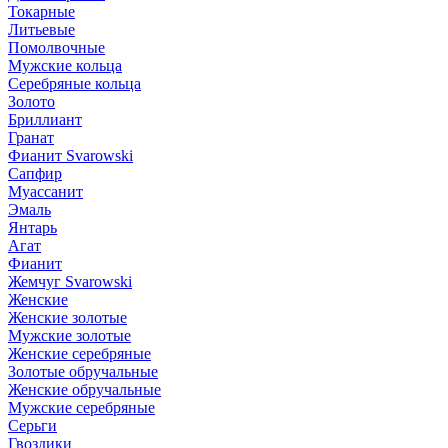
Токарные
Литьевые
Помолвочные
Мужские кольца
Серебряные кольца
Золото
Бриллиант
Гранат
Фианит Svarowski
Сапфир
Муассанит
Эмаль
Янтарь
Агат
Фианит
Жемчуг Svarowski
Женские
Женские золотые
Мужские золотые
Женские серебряные
Золотые обручальные
Женские обручальные
Мужские серебряные
Серьги
Гвоздики