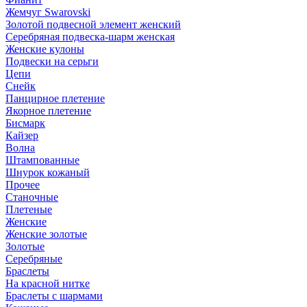
Жемчуг Swarovski
Золотой подвесной элемент женcкий
Серебряная подвеска-шарм женская
Женские кулоны
Подвески на серьги
Цепи
Снейк
Панцирное плетение
Якорное плетение
Бисмарк
Кайзер
Волна
Штампованные
Шнурок кожаный
Прочее
Станочные
Плетеные
Женские
Женские золотые
Золотые
Серебряные
Браслеты
На красной нитке
Браслеты с шармами