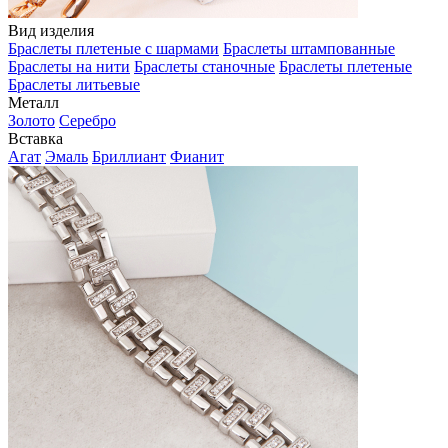
Вид изделия
Браслеты плетеные с шармами
Браслеты штампованные
Браслеты на нити
Браслеты станочные
Браслеты плетеные
Браслеты литьевые
Металл
Золото
Серебро
Вставка
Агат
Эмаль
Бриллиант
Фианит