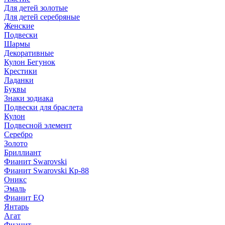
Для детей золотые
Для детей серебряные
Женские
Подвески
Шармы
Декоративные
Кулон Бегунок
Крестики
Ладанки
Буквы
Знаки зодиака
Подвески для браслета
Кулон
Подвесной элемент
Серебро
Золото
Бриллиант
Фианит Swarovski
Фианит Swarovski Кр-88
Оникс
Эмаль
Фианит EQ
Янтарь
Агат
Фианит