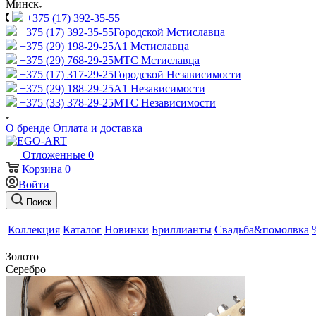
Минск
+375 (17) 392-35-55
+375 (17) 392-35-55
Городской Мстиславца
+375 (29) 198-29-25
A1 Мстиславца
+375 (29) 768-29-25
МТС Мстиславца
+375 (17) 317-29-25
Городской Независимости
+375 (29) 188-29-25
A1 Независимости
+375 (33) 378-29-25
МТС Независимости
О бренде
Оплата и доставка
Отложенные
0
Корзина
0
Войти
Поиск
Коллекция
Каталог
Новинки
Бриллианты
Свадьба&помолвка
Золото
Серебро