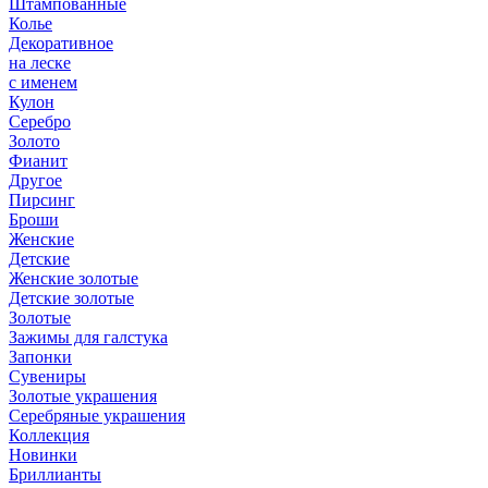
Штампованные
Колье
Декоративное
на леске
с именем
Кулон
Серебро
Золото
Фианит
Другое
Пирсинг
Броши
Женские
Детские
Женские золотые
Детские золотые
Золотые
Зажимы для галстука
Запонки
Сувениры
Золотые украшения
Серебряные украшения
Коллекция
Новинки
Бриллианты