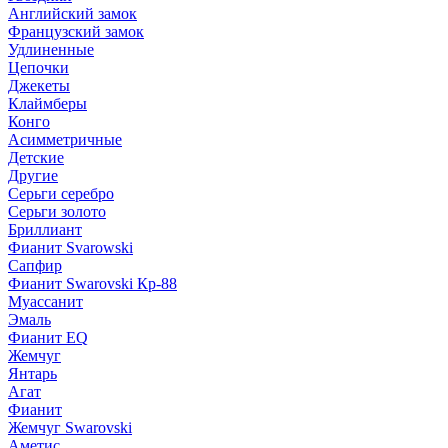
Английский замок
Французский замок
Удлиненные
Цепочки
Джекеты
Клаймберы
Конго
Асимметричные
Детские
Другие
Серьги серебро
Серьги золото
Бриллиант
Фианит Svarowski
Сапфир
Фианит Swarovski Кр-88
Муассанит
Эмаль
Фианит EQ
Жемчуг
Янтарь
Агат
Фианит
Жемчуг Swarovski
Аметис