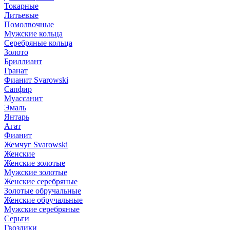
Токарные
Литьевые
Помолвочные
Мужские кольца
Серебряные кольца
Золото
Бриллиант
Гранат
Фианит Svarowski
Сапфир
Муассанит
Эмаль
Янтарь
Агат
Фианит
Жемчуг Svarowski
Женские
Женские золотые
Мужские золотые
Женские серебряные
Золотые обручальные
Женские обручальные
Мужские серебряные
Серьги
Гвоздики