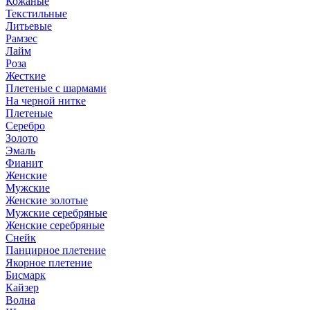
Кожаные
Текстильные
Литьевые
Рамзес
Лайм
Роза
Жесткие
Плетеные с шармами
На черной нитке
Плетеные
Серебро
Золото
Эмаль
Фианит
Женские
Мужские
Женские золотые
Мужские серебряные
Женские серебряные
Снейк
Панцирное плетение
Якорное плетение
Бисмарк
Кайзер
Волна