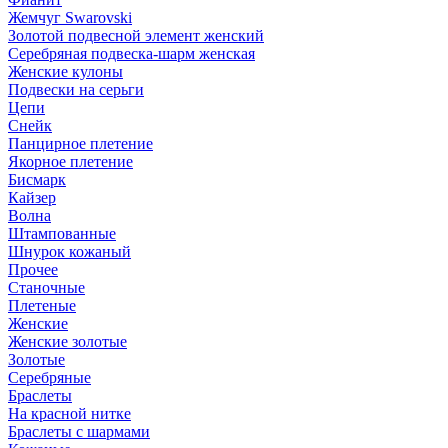
Жемчуг Swarovski
Золотой подвесной элемент женcкий
Серебряная подвеска-шарм женская
Женские кулоны
Подвески на серьги
Цепи
Снейк
Панцирное плетение
Якорное плетение
Бисмарк
Кайзер
Волна
Штампованные
Шнурок кожаный
Прочее
Станочные
Плетеные
Женские
Женские золотые
Золотые
Серебряные
Браслеты
На красной нитке
Браслеты с шармами