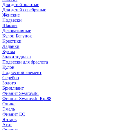
Для детей золотые
Для детей серебряные
Женские
Подвески
Шармы
Декоративные
Кулон Бегунок
Крестики
Ладанки
Буквы
Знаки зодиака
Подвески для браслета
Кулон
Подвесной элемент
Серебро
Золото
Бриллиант
Фианит Swarovski
Фианит Swarovski Кр-88
Оникс
Эмаль
Фианит EQ
Янтарь
Агат
Фианит