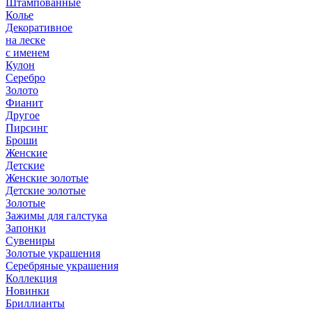
Штампованные
Колье
Декоративное
на леске
с именем
Кулон
Серебро
Золото
Фианит
Другое
Пирсинг
Броши
Женские
Детские
Женские золотые
Детские золотые
Золотые
Зажимы для галстука
Запонки
Сувениры
Золотые украшения
Серебряные украшения
Коллекция
Новинки
Бриллианты