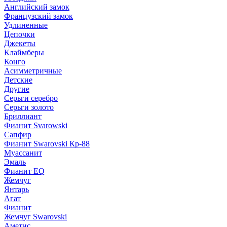
Английский замок
Французский замок
Удлиненные
Цепочки
Джекеты
Клаймберы
Конго
Асимметричные
Детские
Другие
Серьги серебро
Серьги золото
Бриллиант
Фианит Svarowski
Сапфир
Фианит Swarovski Кр-88
Муассанит
Эмаль
Фианит EQ
Жемчуг
Янтарь
Агат
Фианит
Жемчуг Swarovski
Аметис