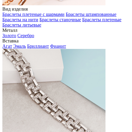
Вид изделия
Браслеты плетеные с шармами
Браслеты штампованные
Браслеты на нити
Браслеты станочные
Браслеты плетеные
Браслеты литьевые
Металл
Золото
Серебро
Вставка
Агат
Эмаль
Бриллиант
Фианит