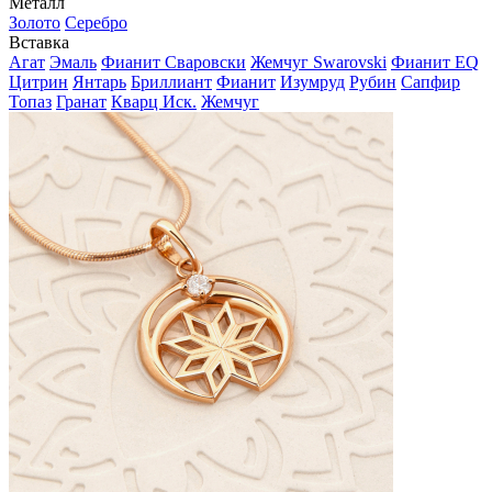
Металл
Золото
Серебро
Вставка
Агат
Эмаль
Фианит Сваровски
Жемчуг Swarovski
Фианит EQ
Цитрин
Янтарь
Бриллиант
Фианит
Изумруд
Рубин
Сапфир
Топаз
Гранат
Кварц Иск.
Жемчуг