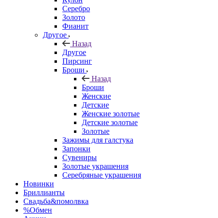
Серебро
Золото
Фианит
Другое
Назад
Другое
Пирсинг
Броши
Назад
Броши
Женские
Детские
Женские золотые
Детские золотые
Золотые
Зажимы для галстука
Запонки
Сувениры
Золотые украшения
Серебряные украшения
Новинки
Бриллианты
Свадьба&помолвка
%Обмен