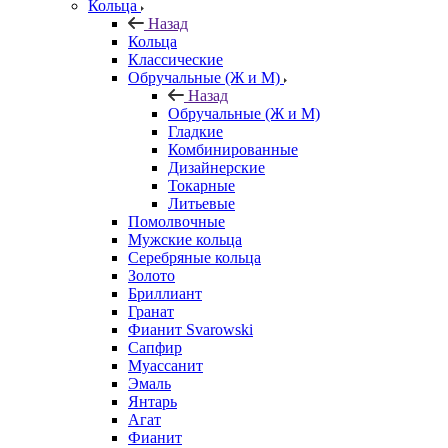
Кольца
Назад
Кольца
Классические
Обручальные (Ж и М)
Назад
Обручальные (Ж и М)
Гладкие
Комбинированные
Дизайнерские
Токарные
Литьевые
Помолвочные
Мужские кольца
Серебряные кольца
Золото
Бриллиант
Гранат
Фианит Svarowski
Сапфир
Муассанит
Эмаль
Янтарь
Агат
Фианит