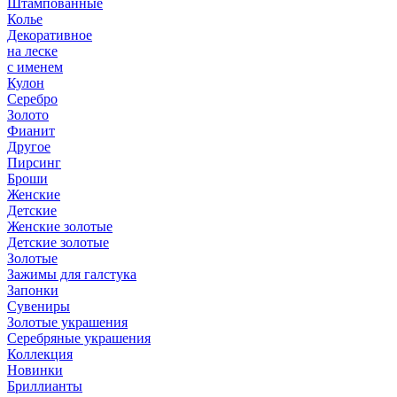
Штампованные
Колье
Декоративное
на леске
с именем
Кулон
Серебро
Золото
Фианит
Другое
Пирсинг
Броши
Женские
Детские
Женские золотые
Детские золотые
Золотые
Зажимы для галстука
Запонки
Сувениры
Золотые украшения
Серебряные украшения
Коллекция
Новинки
Бриллианты