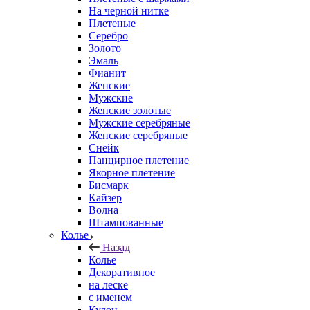
На черной нитке
Плетеные
Серебро
Золото
Эмаль
Фианит
Женские
Мужские
Женские золотые
Мужские серебряные
Женские серебряные
Снейк
Панцирное плетение
Якорное плетение
Бисмарк
Кайзер
Волна
Штампованные
Колье
Назад
Колье
Декоративное
на леске
с именем
Кулон