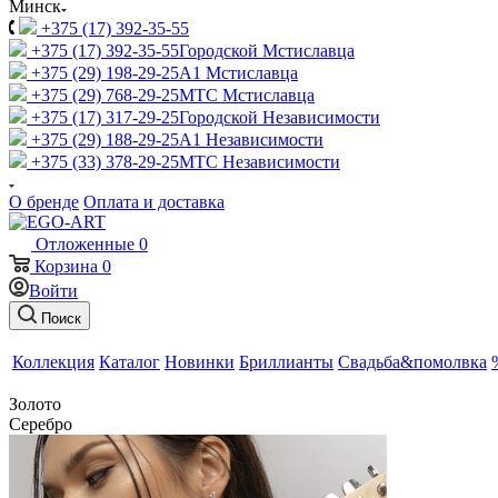
Минск
+375 (17) 392-35-55
+375 (17) 392-35-55
Городской Мстиславца
+375 (29) 198-29-25
A1 Мстиславца
+375 (29) 768-29-25
МТС Мстиславца
+375 (17) 317-29-25
Городской Независимости
+375 (29) 188-29-25
A1 Независимости
+375 (33) 378-29-25
МТС Независимости
О бренде
Оплата и доставка
Отложенные
0
Корзина
0
Войти
Поиск
Коллекция
Каталог
Новинки
Бриллианты
Свадьба&помолвка
Золото
Серебро