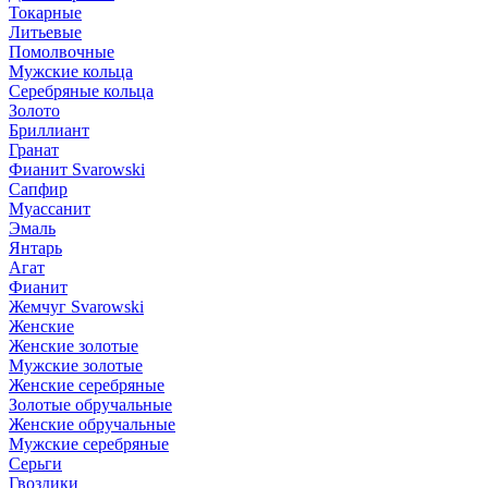
Токарные
Литьевые
Помолвочные
Мужские кольца
Серебряные кольца
Золото
Бриллиант
Гранат
Фианит Svarowski
Сапфир
Муассанит
Эмаль
Янтарь
Агат
Фианит
Жемчуг Svarowski
Женские
Женские золотые
Мужские золотые
Женские серебряные
Золотые обручальные
Женские обручальные
Мужские серебряные
Серьги
Гвоздики