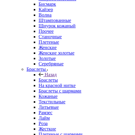
Бисмарк
Кайзер
Волна
Штампованные
Шнурок кожаный
Прочее
Станочные
Плетеные
Женские
Женские золотые
Золотые
Серебряные
Браслеты
Назад
Браслеты
На красной нитке
Браслеты с шармами
Кожаные
Текстильные
Литьевые
Рамзес
Лайм
Роза
Жесткие
Плетеные с шармами