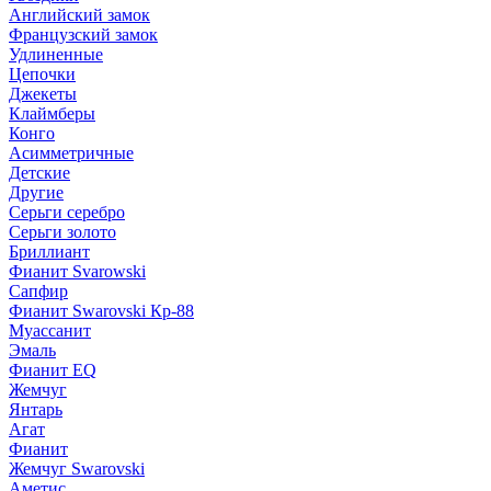
Английский замок
Французский замок
Удлиненные
Цепочки
Джекеты
Клаймберы
Конго
Асимметричные
Детские
Другие
Серьги серебро
Серьги золото
Бриллиант
Фианит Svarowski
Сапфир
Фианит Swarovski Кр-88
Муассанит
Эмаль
Фианит EQ
Жемчуг
Янтарь
Агат
Фианит
Жемчуг Swarovski
Аметис