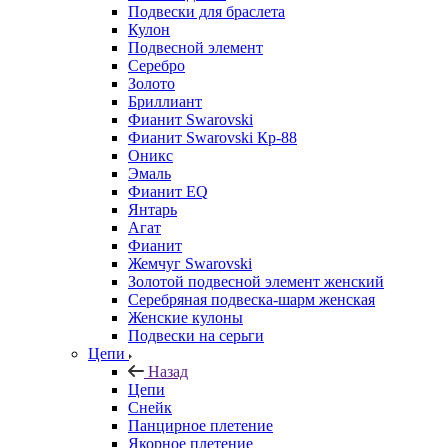
Подвески для браслета
Кулон
Подвесной элемент
Серебро
Золото
Бриллиант
Фианит Swarovski
Фианит Swarovski Кр-88
Оникс
Эмаль
Фианит EQ
Янтарь
Агат
Фианит
Жемчуг Swarovski
Золотой подвесной элемент женcкий
Серебряная подвеска-шарм женская
Женские кулоны
Подвески на серьги
Цепи
Назад
Цепи
Снейк
Панцирное плетение
Якорное плетение