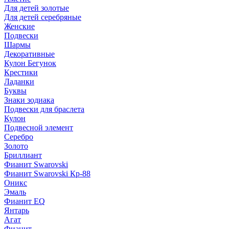
Для детей золотые
Для детей серебряные
Женские
Подвески
Шармы
Декоративные
Кулон Бегунок
Крестики
Ладанки
Буквы
Знаки зодиака
Подвески для браслета
Кулон
Подвесной элемент
Серебро
Золото
Бриллиант
Фианит Swarovski
Фианит Swarovski Кр-88
Оникс
Эмаль
Фианит EQ
Янтарь
Агат
Фианит