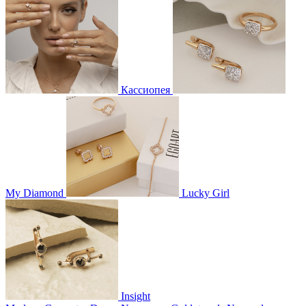
Кассиопея
My Diamond
Lucky Girl
Insight