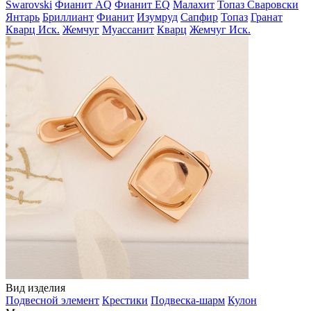
Swarovski
Фианит AQ
Фианит EQ
Малахит
Топаз Сваровски
Янтарь
Бриллиант
Фианит
Изумруд
Сапфир
Топаз
Гранат
Кварц Иск.
Жемчуг
Муассанит
Кварц
Жемчуг Иск.
Вид изделия
Подвесной элемент
Крестики
Подвеска-шарм
Кулон