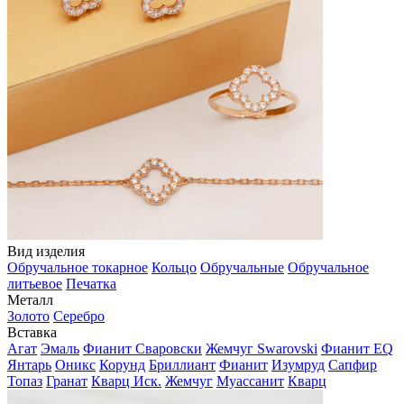
Вид изделия
Обручальное токарное
Кольцо
Обручальные
Обручальное
литьевое
Печатка
Металл
Золото
Серебро
Вставка
Агат
Эмаль
Фианит Сваровски
Жемчуг Swarovski
Фианит EQ
Янтарь
Оникс
Корунд
Бриллиант
Фианит
Изумруд
Сапфир
Топаз
Гранат
Кварц Иск.
Жемчуг
Муассанит
Кварц