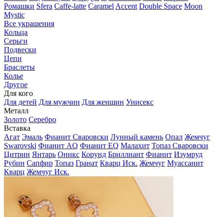
Ромашки
Sfera
Caffe-latte
Caramel
Accent
Double Space
Moon
Mystic
Все украшения
Кольца
Серьги
Подвески
Цепи
Браслеты
Колье
Другое
Для кого
Для детей
Для мужчин
Для женщин
Унисекс
Металл
Золото
Серебро
Вставка
Агат
Эмаль
Фианит Сваровски
Лунный камень
Опал
Жемчуг
Swarovski
Фианит AQ
Фианит EQ
Малахит
Топаз Сваровски
Цитрин
Янтарь
Оникс
Корунд
Бриллиант
Фианит
Изумруд
Рубин
Сапфир
Топаз
Гранат
Кварц Иск.
Жемчуг
Муассанит
Кварц
Жемчуг Иск.