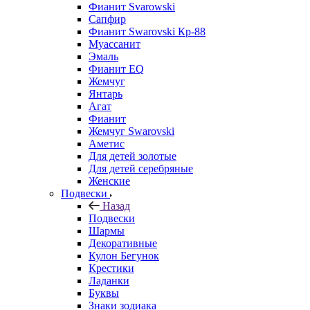
Фианит Svarowski
Сапфир
Фианит Swarovski Кр-88
Муассанит
Эмаль
Фианит EQ
Жемчуг
Янтарь
Агат
Фианит
Жемчуг Swarovski
Аметис
Для детей золотые
Для детей серебряные
Женские
Подвески
Назад
Подвески
Шармы
Декоративные
Кулон Бегунок
Крестики
Ладанки
Буквы
Знаки зодиака