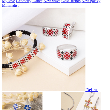
My love
Geometry
Dance
New wave
Gold_trends
New galaxy
Minimalist
Belarus