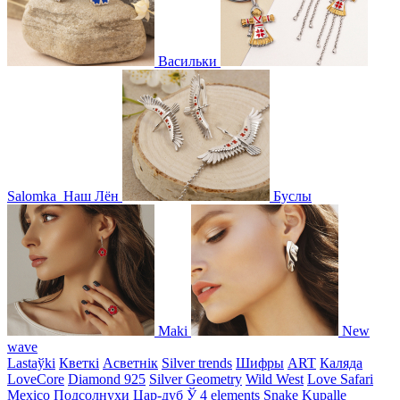
Васильки
Salomka
Наш Лён
Буслы
Maki
New
wave
Lastaўki
Кветкі
Асветнiк
Silver trends
Шифры
ART
Каляда
LoveCore
Diamond 925
Silver Geometry
Wild West
Love Safari
Mexico
Подсолнухи
Цар-дуб
Ў
4 elements
Snake
Kupalle