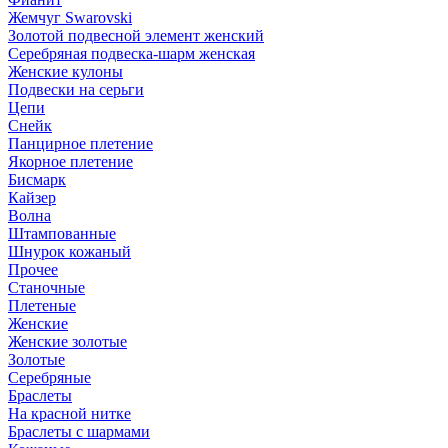
Жемчуг Swarovski
Золотой подвесной элемент женcкий
Серебряная подвеска-шарм женская
Женские кулоны
Подвески на серьги
Цепи
Снейк
Панцирное плетение
Якорное плетение
Бисмарк
Кайзер
Волна
Штампованные
Шнурок кожаный
Прочее
Станочные
Плетеные
Женские
Женские золотые
Золотые
Серебряные
Браслеты
На красной нитке
Браслеты с шармами