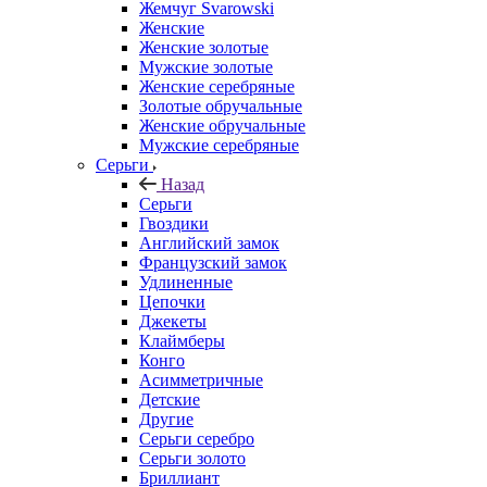
Жемчуг Svarowski
Женские
Женские золотые
Мужские золотые
Женские серебряные
Золотые обручальные
Женские обручальные
Мужские серебряные
Серьги
Назад
Серьги
Гвоздики
Английский замок
Французский замок
Удлиненные
Цепочки
Джекеты
Клаймберы
Конго
Асимметричные
Детские
Другие
Серьги серебро
Серьги золото
Бриллиант