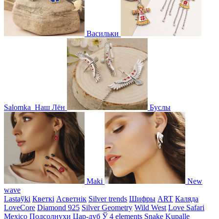
Васильки
Salomka
Наш Лён
Буслы
Maki
New
wave
Lastaўki
Кветкі
Асветнiк
Silver trends
Шифры
ART
Каляда
LoveCore
Diamond 925
Silver Geometry
Wild West
Love Safari
Mexico
Подсолнухи
Цар-дуб
Ў
4 elements
Snake
Kupalle