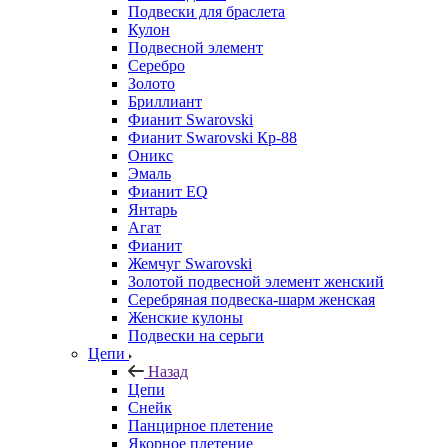
Подвески для браслета
Кулон
Подвесной элемент
Серебро
Золото
Бриллиант
Фианит Swarovski
Фианит Swarovski Кр-88
Оникс
Эмаль
Фианит EQ
Янтарь
Агат
Фианит
Жемчуг Swarovski
Золотой подвесной элемент женcкий
Серебряная подвеска-шарм женская
Женские кулоны
Подвески на серьги
Цепи
Назад
Цепи
Снейк
Панцирное плетение
Якорное плетение