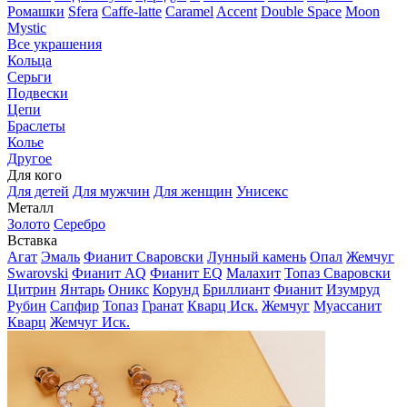
Ромашки
Sfera
Caffe-latte
Caramel
Accent
Double Space
Moon
Mystic
Все украшения
Кольца
Серьги
Подвески
Цепи
Браслеты
Колье
Другое
Для кого
Для детей
Для мужчин
Для женщин
Унисекс
Металл
Золото
Серебро
Вставка
Агат
Эмаль
Фианит Сваровски
Лунный камень
Опал
Жемчуг
Swarovski
Фианит AQ
Фианит EQ
Малахит
Топаз Сваровски
Цитрин
Янтарь
Оникс
Корунд
Бриллиант
Фианит
Изумруд
Рубин
Сапфир
Топаз
Гранат
Кварц Иск.
Жемчуг
Муассанит
Кварц
Жемчуг Иск.