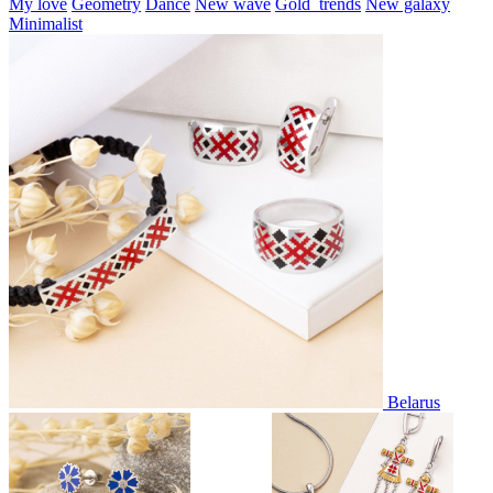
My love
Geometry
Dance
New wave
Gold_trends
New galaxy
Minimalist
Belarus