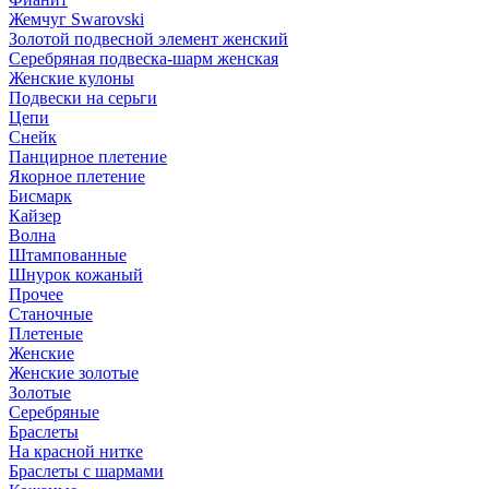
Жемчуг Swarovski
Золотой подвесной элемент женcкий
Серебряная подвеска-шарм женская
Женские кулоны
Подвески на серьги
Цепи
Снейк
Панцирное плетение
Якорное плетение
Бисмарк
Кайзер
Волна
Штампованные
Шнурок кожаный
Прочее
Станочные
Плетеные
Женские
Женские золотые
Золотые
Серебряные
Браслеты
На красной нитке
Браслеты с шармами