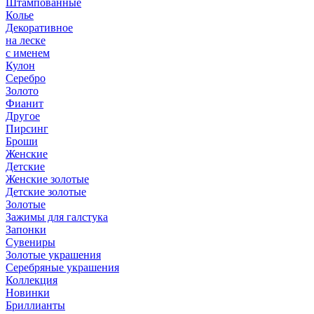
Штампованные
Колье
Декоративное
на леске
с именем
Кулон
Серебро
Золото
Фианит
Другое
Пирсинг
Броши
Женские
Детские
Женские золотые
Детские золотые
Золотые
Зажимы для галстука
Запонки
Сувениры
Золотые украшения
Серебряные украшения
Коллекция
Новинки
Бриллианты