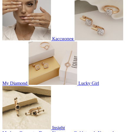
Кассиопея
My Diamond
Lucky Girl
Insight