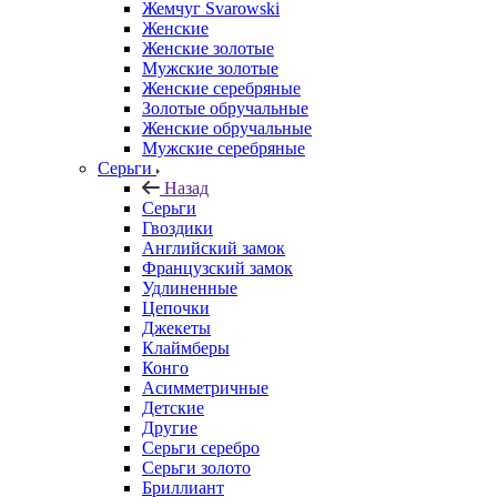
Жемчуг Svarowski
Женские
Женские золотые
Мужские золотые
Женские серебряные
Золотые обручальные
Женские обручальные
Мужские серебряные
Серьги
Назад
Серьги
Гвоздики
Английский замок
Французский замок
Удлиненные
Цепочки
Джекеты
Клаймберы
Конго
Асимметричные
Детские
Другие
Серьги серебро
Серьги золото
Бриллиант