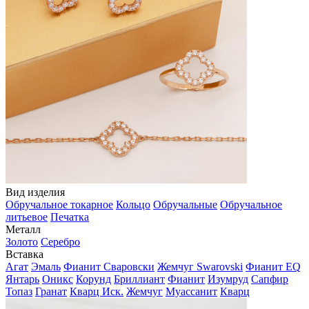
Вид изделия
Обручальное токарное
Кольцо
Обручальные
Обручальное
литьевое
Печатка
Металл
Золото
Серебро
Вставка
Агат
Эмаль
Фианит Сваровски
Жемчуг Swarovski
Фианит EQ
Янтарь
Оникс
Корунд
Бриллиант
Фианит
Изумруд
Сапфир
Топаз
Гранат
Кварц Иск.
Жемчуг
Муассанит
Кварц