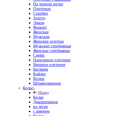
На черной нитке
Плетеные
Серебро
Золото
Эмаль
Фианит
Женские
Мужские
Женские золотые
Мужские серебряные
Женские серебряные
Снейк
Панцирное плетение
Якорное плетение
Бисмарк
Кайзер
Волна
Штампованные
Колье
Назад
Колье
Декоративное
на леске
с именем
Кулон