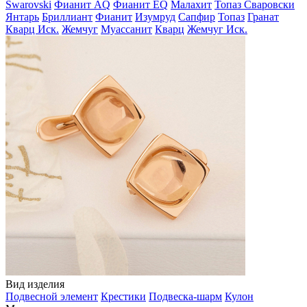
Swarovski
Фианит AQ
Фианит EQ
Малахит
Топаз Сваровски
Янтарь
Бриллиант
Фианит
Изумруд
Сапфир
Топаз
Гранат
Кварц Иск.
Жемчуг
Муассанит
Кварц
Жемчуг Иск.
Вид изделия
Подвесной элемент
Крестики
Подвеска-шарм
Кулон