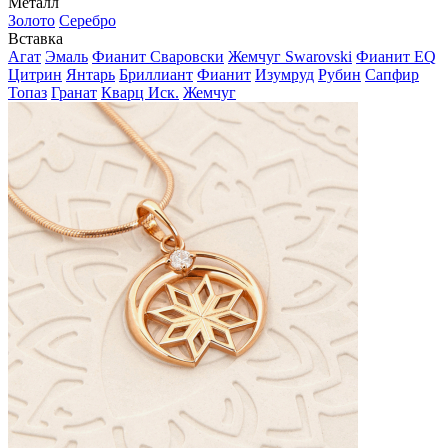
Металл
Золото
Серебро
Вставка
Агат
Эмаль
Фианит Сваровски
Жемчуг Swarovski
Фианит EQ
Цитрин
Янтарь
Бриллиант
Фианит
Изумруд
Рубин
Сапфир
Топаз
Гранат
Кварц Иск.
Жемчуг