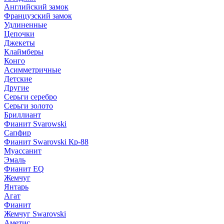
Английский замок
Французский замок
Удлиненные
Цепочки
Джекеты
Клаймберы
Конго
Асимметричные
Детские
Другие
Серьги серебро
Серьги золото
Бриллиант
Фианит Svarowski
Сапфир
Фианит Swarovski Кр-88
Муассанит
Эмаль
Фианит EQ
Жемчуг
Янтарь
Агат
Фианит
Жемчуг Swarovski
Аметис