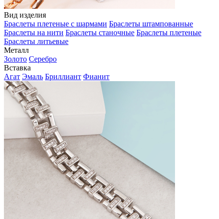
Вид изделия
Браслеты плетеные с шармами
Браслеты штампованные
Браслеты на нити
Браслеты станочные
Браслеты плетеные
Браслеты литьевые
Металл
Золото
Серебро
Вставка
Агат
Эмаль
Бриллиант
Фианит