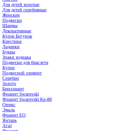
Для детей золотые
Для детей серебряные
Женские
Подвески
Шармы
Декоративные
Кулон Бегунок
Крестики
Ладанки
Буквы
Знаки зодиака
Подвески для браслета
Кулон
Подвесной элемент
Серебро
Золото
Бриллиант
Фианит Swarovski
Фианит Swarovski Кр-88
Оникс
Эмаль
Фианит EQ
Янтарь
Агат
Фианит