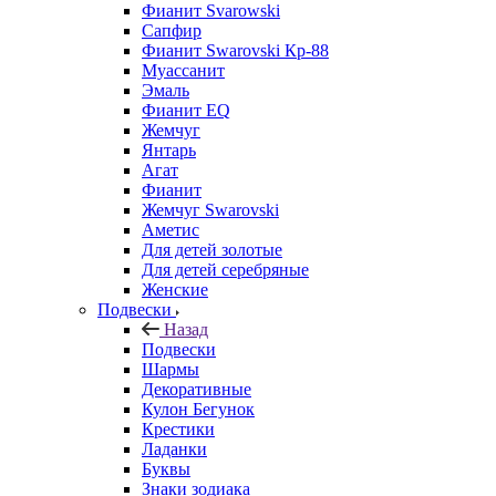
Фианит Svarowski
Сапфир
Фианит Swarovski Кр-88
Муассанит
Эмаль
Фианит EQ
Жемчуг
Янтарь
Агат
Фианит
Жемчуг Swarovski
Аметис
Для детей золотые
Для детей серебряные
Женские
Подвески
Назад
Подвески
Шармы
Декоративные
Кулон Бегунок
Крестики
Ладанки
Буквы
Знаки зодиака