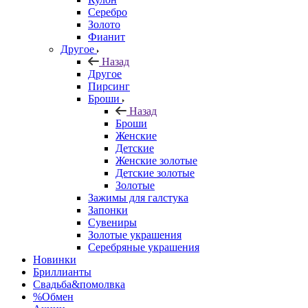
Серебро
Золото
Фианит
Другое
Назад
Другое
Пирсинг
Броши
Назад
Броши
Женские
Детские
Женские золотые
Детские золотые
Золотые
Зажимы для галстука
Запонки
Сувениры
Золотые украшения
Серебряные украшения
Новинки
Бриллианты
Свадьба&помолвка
%Обмен