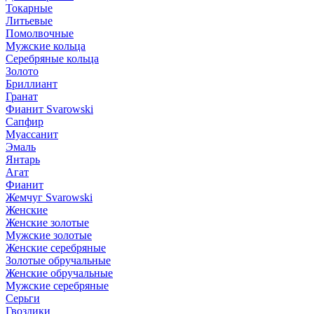
Токарные
Литьевые
Помолвочные
Мужские кольца
Серебряные кольца
Золото
Бриллиант
Гранат
Фианит Svarowski
Сапфир
Муассанит
Эмаль
Янтарь
Агат
Фианит
Жемчуг Svarowski
Женские
Женские золотые
Мужские золотые
Женские серебряные
Золотые обручальные
Женские обручальные
Мужские серебряные
Серьги
Гвоздики