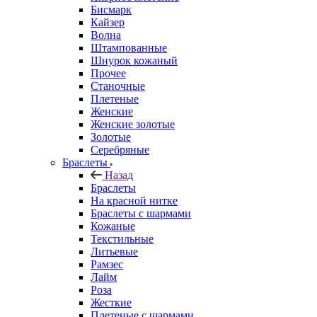
Бисмарк
Кайзер
Волна
Штампованные
Шнурок кожаный
Прочее
Станочные
Плетеные
Женские
Женские золотые
Золотые
Серебряные
Браслеты
Назад
Браслеты
На красной нитке
Браслеты с шармами
Кожаные
Текстильные
Литьевые
Рамзес
Лайм
Роза
Жесткие
Плетеные с шармами