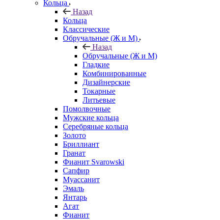
Кольца
Назад
Кольца
Классические
Обручальные (Ж и М)
Назад
Обручальные (Ж и М)
Гладкие
Комбинированные
Дизайнерские
Токарные
Литьевые
Помолвочные
Мужские кольца
Серебряные кольца
Золото
Бриллиант
Гранат
Фианит Svarowski
Сапфир
Муассанит
Эмаль
Янтарь
Агат
Фианит