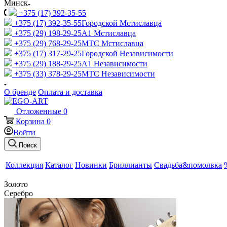
Минск
+375 (17) 392-35-55
+375 (17) 392-35-55
Городской Мстиславца
+375 (29) 198-29-25
A1 Мстиславца
+375 (29) 768-29-25
МТС Мстиславца
+375 (17) 317-29-25
Городской Независимости
+375 (29) 188-29-25
A1 Независимости
+375 (33) 378-29-25
МТС Независимости
О бренде
Оплата и доставка
Отложенные
0
Корзина
0
Войти
Поиск
Коллекция
Каталог
Новинки
Бриллианты
Свадьба&помолвка
Золото
Серебро