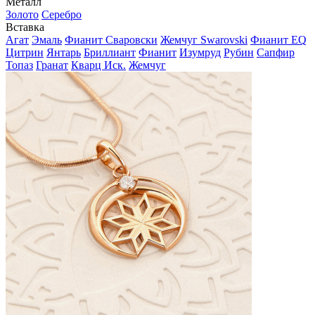
Металл
Золото
Серебро
Вставка
Агат
Эмаль
Фианит Сваровски
Жемчуг Swarovski
Фианит EQ
Цитрин
Янтарь
Бриллиант
Фианит
Изумруд
Рубин
Сапфир
Топаз
Гранат
Кварц Иск.
Жемчуг