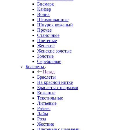
Бисмарк
Кайзер
Волна
Штампованные
Шнурок кожаный
Прочее
Станочные
Плетеные
Женские
Женские золотые
Золотые
Серебряные
Браслеты
Назад
Браслеты
На красной нитке
Браслеты с шармами
Кожаные
Текстильные
Литьевые
Рамзес
Лайм
Роза
Жесткие
Плетеные с шармами