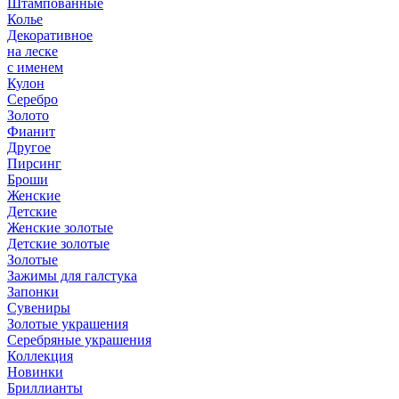
Штампованные
Колье
Декоративное
на леске
с именем
Кулон
Серебро
Золото
Фианит
Другое
Пирсинг
Броши
Женские
Детские
Женские золотые
Детские золотые
Золотые
Зажимы для галстука
Запонки
Сувениры
Золотые украшения
Серебряные украшения
Коллекция
Новинки
Бриллианты