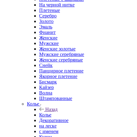
На черной нитке
Плетеные
Серебро
Золото
Эмаль
Фианит
Женские
Мужские
Женские золотые
Мужские серебряные
Женские серебряные
Снейк
Панцирное плетение
Якорное плетение
Бисмарк
Кайзер
Волна
Штампованные
Колье
Назад
Колье
Декоративное
на леске
с именем
Кулон