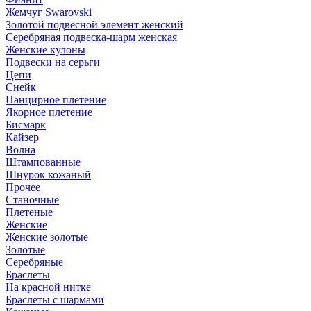
Жемчуг Swarovski
Золотой подвесной элемент женcкий
Серебряная подвеска-шарм женская
Женские кулоны
Подвески на серьги
Цепи
Снейк
Панцирное плетение
Якорное плетение
Бисмарк
Кайзер
Волна
Штампованные
Шнурок кожаный
Прочее
Станочные
Плетеные
Женские
Женские золотые
Золотые
Серебряные
Браслеты
На красной нитке
Браслеты с шармами