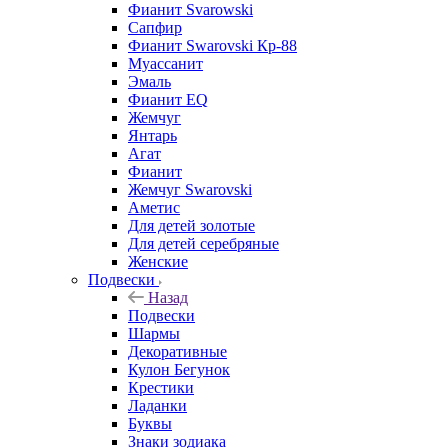
Фианит Svarowski
Сапфир
Фианит Swarovski Кр-88
Муассанит
Эмаль
Фианит EQ
Жемчуг
Янтарь
Агат
Фианит
Жемчуг Swarovski
Аметис
Для детей золотые
Для детей серебряные
Женские
Подвески
Назад
Подвески
Шармы
Декоративные
Кулон Бегунок
Крестики
Ладанки
Буквы
Знаки зодиака