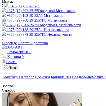
Минск
+375 (17) 392-35-55
+375 (17) 392-35-55
Городской Мстиславца
+375 (29) 198-29-25
A1 Мстиславца
+375 (29) 768-29-25
МТС Мстиславца
+375 (17) 317-29-25
Городской Независимости
+375 (29) 188-29-25
A1 Независимости
+375 (33) 378-29-25
МТС Независимости
О бренде
Оплата и доставка
Отложенные
0
Корзина
0
Войти
Поиск
Коллекция
Каталог
Новинки
Бриллианты
Свадьба&помолвка
Золото
Серебро