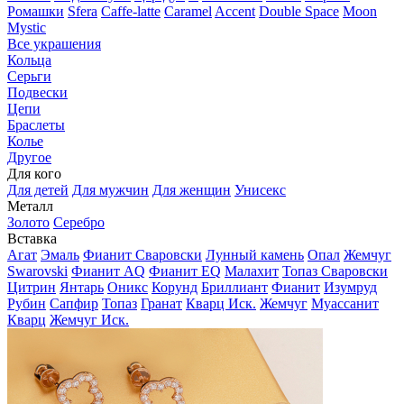
Ромашки
Sfera
Caffe-latte
Caramel
Accent
Double Space
Moon
Mystic
Все украшения
Кольца
Серьги
Подвески
Цепи
Браслеты
Колье
Другое
Для кого
Для детей
Для мужчин
Для женщин
Унисекс
Металл
Золото
Серебро
Вставка
Агат
Эмаль
Фианит Сваровски
Лунный камень
Опал
Жемчуг
Swarovski
Фианит AQ
Фианит EQ
Малахит
Топаз Сваровски
Цитрин
Янтарь
Оникс
Корунд
Бриллиант
Фианит
Изумруд
Рубин
Сапфир
Топаз
Гранат
Кварц Иск.
Жемчуг
Муассанит
Кварц
Жемчуг Иск.