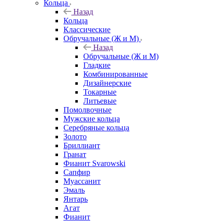
Кольца
Назад
Кольца
Классические
Обручальные (Ж и М)
Назад
Обручальные (Ж и М)
Гладкие
Комбинированные
Дизайнерские
Токарные
Литьевые
Помолвочные
Мужские кольца
Серебряные кольца
Золото
Бриллиант
Гранат
Фианит Svarowski
Сапфир
Муассанит
Эмаль
Янтарь
Агат
Фианит