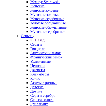
Жемчуг Svarowski
Женские
Женские золотые
Мужские золотые
Женские серебряные
Золотые обручальные
Женские обручальные
Мужские серебряные
Серьги
Назад
Серьги
Гвоздики
Английский замок
Французский замок
Удлиненные
Цепочки
Джекеты
Клаймберы
Конго
Асимметричные
Детские
Другие
Серьги серебро
Серьги золото
Бриллиант