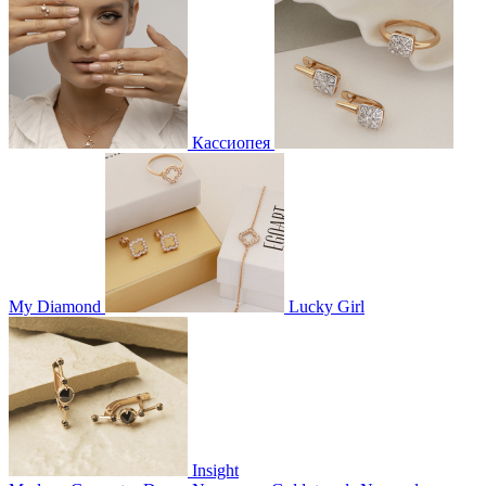
Кассиопея
My Diamond
Lucky Girl
Insight