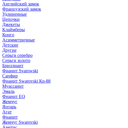
Английский замок
Французский замок
Удлиненные
Цепочки
Джекеты
Клаймберы
Конго
Асимметричные
Детские
Другие
Серьги серебро
Серьги золото
Бриллиант
Фианит Svarowski
Сапфир
Фианит Swarovski Кр-88
Муассанит
Эмаль
Фианит EQ
Жемчуг
Янтарь
Агат
Фианит
Жемчуг Swarovski
Аметис