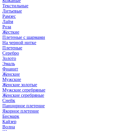
Кожаные
Текстильные
Литьевые
Рамзес
Лайм
Роза
Жесткие
Плетеные с шармами
На черной нитке
Плетеные
Серебро
Золото
Эмаль
Фианит
Женские
Мужские
Женские золотые
Мужские серебряные
Женские серебряные
Снейк
Панцирное плетение
Якорное плетение
Бисмарк
Кайзер
Волна