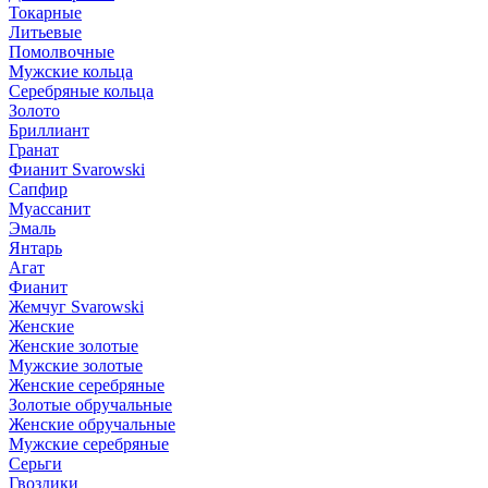
Токарные
Литьевые
Помолвочные
Мужские кольца
Серебряные кольца
Золото
Бриллиант
Гранат
Фианит Svarowski
Сапфир
Муассанит
Эмаль
Янтарь
Агат
Фианит
Жемчуг Svarowski
Женские
Женские золотые
Мужские золотые
Женские серебряные
Золотые обручальные
Женские обручальные
Мужские серебряные
Серьги
Гвоздики