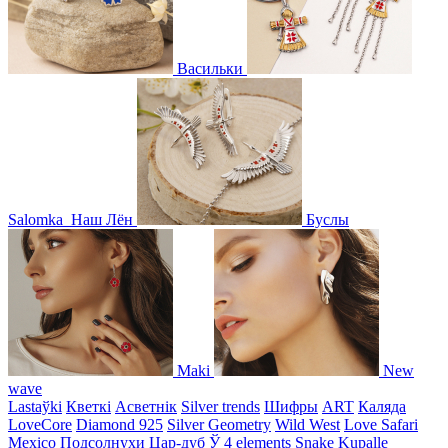
Васильки
Salomka
Наш Лён
Буслы
Maki
New
wave
Lastaўki
Кветкі
Асветнiк
Silver trends
Шифры
ART
Каляда
LoveCore
Diamond 925
Silver Geometry
Wild West
Love Safari
Mexico
Подсолнухи
Цар-дуб
Ў
4 elements
Snake
Kupalle