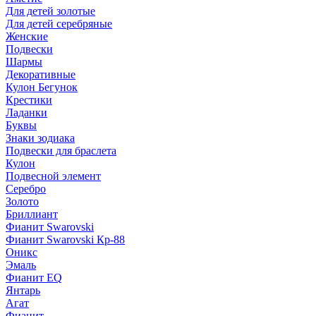
Для детей золотые
Для детей серебряные
Женские
Подвески
Шармы
Декоративные
Кулон Бегунок
Крестики
Ладанки
Буквы
Знаки зодиака
Подвески для браслета
Кулон
Подвесной элемент
Серебро
Золото
Бриллиант
Фианит Swarovski
Фианит Swarovski Кр-88
Оникс
Эмаль
Фианит EQ
Янтарь
Агат
Фианит