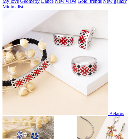
My love
Geometry
Dance
New wave
Gold_trends
New galaxy
Minimalist
Belarus