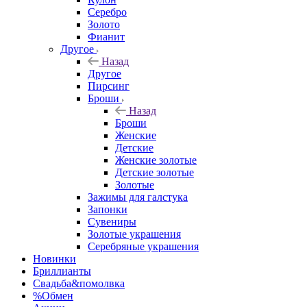
Серебро
Золото
Фианит
Другое
Назад
Другое
Пирсинг
Броши
Назад
Броши
Женские
Детские
Женские золотые
Детские золотые
Золотые
Зажимы для галстука
Запонки
Сувениры
Золотые украшения
Серебряные украшения
Новинки
Бриллианты
Свадьба&помолвка
%Обмен