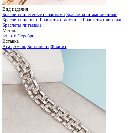
Вид изделия
Браслеты плетеные с шармами
Браслеты штампованные
Браслеты на нити
Браслеты станочные
Браслеты плетеные
Браслеты литьевые
Металл
Золото
Серебро
Вставка
Агат
Эмаль
Бриллиант
Фианит