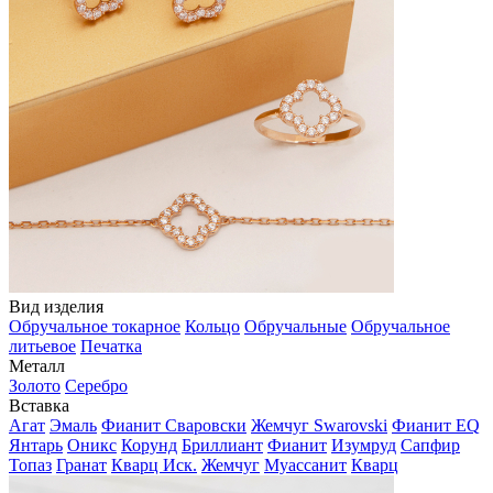
Вид изделия
Обручальное токарное
Кольцо
Обручальные
Обручальное
литьевое
Печатка
Металл
Золото
Серебро
Вставка
Агат
Эмаль
Фианит Сваровски
Жемчуг Swarovski
Фианит EQ
Янтарь
Оникс
Корунд
Бриллиант
Фианит
Изумруд
Сапфир
Топаз
Гранат
Кварц Иск.
Жемчуг
Муассанит
Кварц