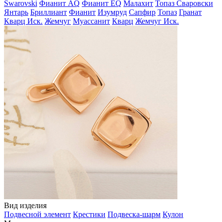
Swarovski
Фианит AQ
Фианит EQ
Малахит
Топаз Сваровски
Янтарь
Бриллиант
Фианит
Изумруд
Сапфир
Топаз
Гранат
Кварц Иск.
Жемчуг
Муассанит
Кварц
Жемчуг Иск.
Вид изделия
Подвесной элемент
Крестики
Подвеска-шарм
Кулон