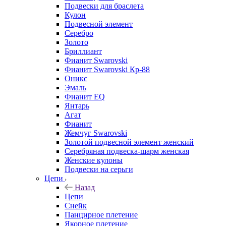
Подвески для браслета
Кулон
Подвесной элемент
Серебро
Золото
Бриллиант
Фианит Swarovski
Фианит Swarovski Кр-88
Оникс
Эмаль
Фианит EQ
Янтарь
Агат
Фианит
Жемчуг Swarovski
Золотой подвесной элемент женcкий
Серебряная подвеска-шарм женская
Женские кулоны
Подвески на серьги
Цепи
Назад
Цепи
Снейк
Панцирное плетение
Якорное плетение