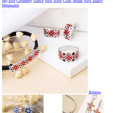
My love
Geometry
Dance
New wave
Gold_trends
New galaxy
Minimalist
Belarus