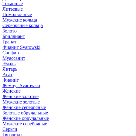
Токарные
Литьевые
Помолвочные
Мужские кольца
Серебряные кольца
Золото
Бриллиант
Гранат
Фианит Svarowski
Сапфир
Муассанит
Эмаль
Янтарь
Агат
Фианит
Жемчуг Svarowski
Женские
Женские золотые
Мужские золотые
Женские серебряные
Золотые обручальные
Женские обручальные
Мужские серебряные
Серьги
Гвоздики