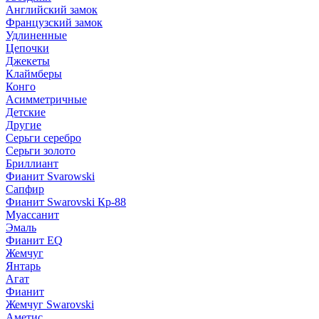
Английский замок
Французский замок
Удлиненные
Цепочки
Джекеты
Клаймберы
Конго
Асимметричные
Детские
Другие
Серьги серебро
Серьги золото
Бриллиант
Фианит Svarowski
Сапфир
Фианит Swarovski Кр-88
Муассанит
Эмаль
Фианит EQ
Жемчуг
Янтарь
Агат
Фианит
Жемчуг Swarovski
Аметис