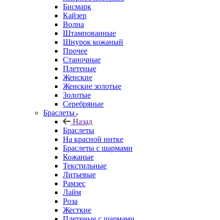
Бисмарк
Кайзер
Волна
Штампованные
Шнурок кожаный
Прочее
Станочные
Плетеные
Женские
Женские золотые
Золотые
Серебряные
Браслеты
Назад
Браслеты
На красной нитке
Браслеты с шармами
Кожаные
Текстильные
Литьевые
Рамзес
Лайм
Роза
Жесткие
Плетеные с шармами