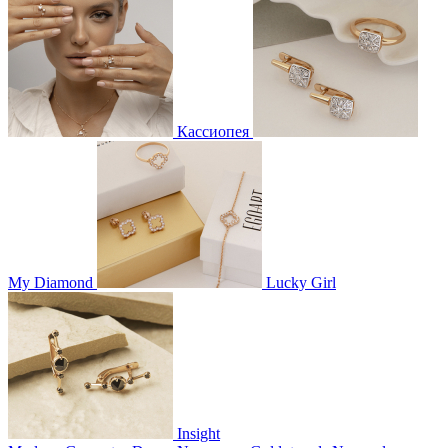
Кассиопея
My Diamond
Lucky Girl
Insight