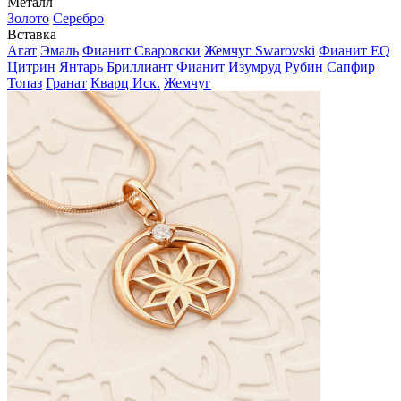
Металл
Золото
Серебро
Вставка
Агат
Эмаль
Фианит Сваровски
Жемчуг Swarovski
Фианит EQ
Цитрин
Янтарь
Бриллиант
Фианит
Изумруд
Рубин
Сапфир
Топаз
Гранат
Кварц Иск.
Жемчуг