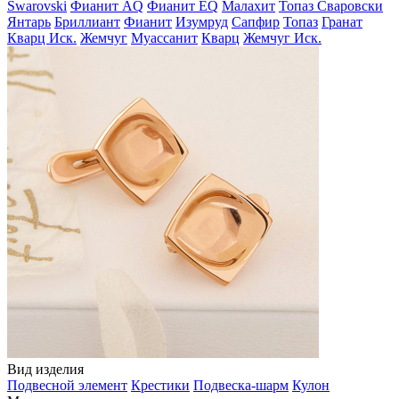
Swarovski
Фианит AQ
Фианит EQ
Малахит
Топаз Сваровски
Янтарь
Бриллиант
Фианит
Изумруд
Сапфир
Топаз
Гранат
Кварц Иск.
Жемчуг
Муассанит
Кварц
Жемчуг Иск.
Вид изделия
Подвесной элемент
Крестики
Подвеска-шарм
Кулон