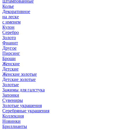
Штампованные
Колье
Декоративное
на леске
с именем
Кулон
Серебро
Золото
Фианит
Другое
Пирсинг
Броши
Женские
Детские
Женские золотые
Детские золотые
Золотые
Зажимы для галстука
Запонки
Сувениры
Золотые украшения
Серебряные украшения
Коллекция
Новинки
Бриллианты