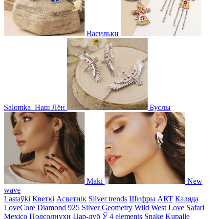
Васильки
Salomka
Наш Лён
Буслы
Maki
New
wave
Lastaўki
Кветкі
Асветнiк
Silver trends
Шифры
ART
Каляда
LoveCore
Diamond 925
Silver Geometry
Wild West
Love Safari
Mexico
Подсолнухи
Цар-дуб
Ў
4 elements
Snake
Kupalle