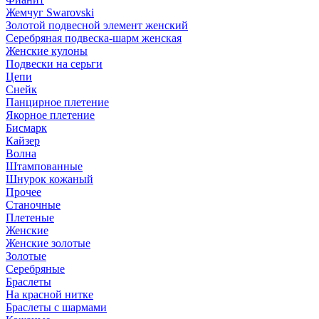
Жемчуг Swarovski
Золотой подвесной элемент женcкий
Серебряная подвеска-шарм женская
Женские кулоны
Подвески на серьги
Цепи
Снейк
Панцирное плетение
Якорное плетение
Бисмарк
Кайзер
Волна
Штампованные
Шнурок кожаный
Прочее
Станочные
Плетеные
Женские
Женские золотые
Золотые
Серебряные
Браслеты
На красной нитке
Браслеты с шармами