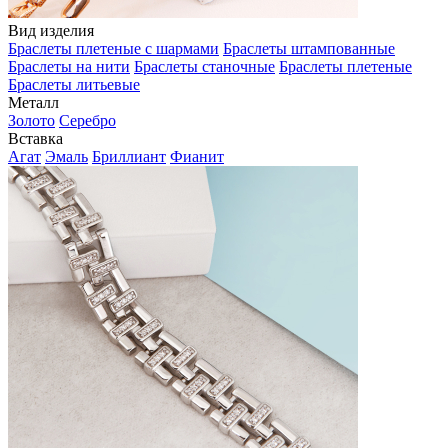
Вид изделия
Браслеты плетеные с шармами
Браслеты штампованные
Браслеты на нити
Браслеты станочные
Браслеты плетеные
Браслеты литьевые
Металл
Золото
Серебро
Вставка
Агат
Эмаль
Бриллиант
Фианит