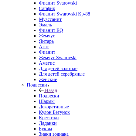
Фианит Svarowski
Сапфир
Фианит Swarovski Кр-88
Муассанит
Эмаль
Фианит EQ
Жемчуг
Янтарь
Агат
Фианит
Жемчуг Swarovski
Аметис
Для детей золотые
Для детей серебряные
Женские
Подвески
Назад
Подвески
Шармы
Декоративные
Кулон Бегунок
Крестики
Ладанки
Буквы
Знаки зодиака