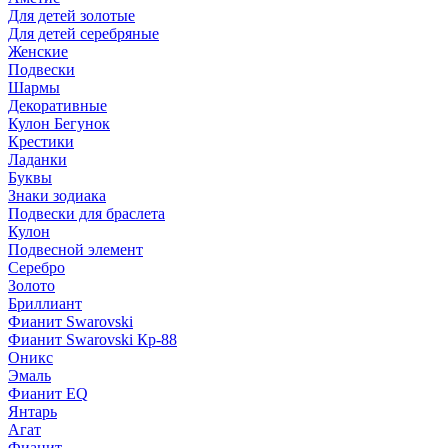
Для детей золотые
Для детей серебряные
Женские
Подвески
Шармы
Декоративные
Кулон Бегунок
Крестики
Ладанки
Буквы
Знаки зодиака
Подвески для браслета
Кулон
Подвесной элемент
Серебро
Золото
Бриллиант
Фианит Swarovski
Фианит Swarovski Кр-88
Оникс
Эмаль
Фианит EQ
Янтарь
Агат
Фианит