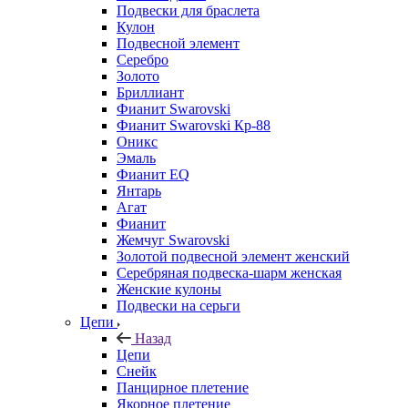
Подвески для браслета
Кулон
Подвесной элемент
Серебро
Золото
Бриллиант
Фианит Swarovski
Фианит Swarovski Кр-88
Оникс
Эмаль
Фианит EQ
Янтарь
Агат
Фианит
Жемчуг Swarovski
Золотой подвесной элемент женcкий
Серебряная подвеска-шарм женская
Женские кулоны
Подвески на серьги
Цепи
Назад
Цепи
Снейк
Панцирное плетение
Якорное плетение