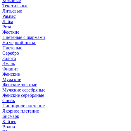
Кожаные
Текстильные
Литьевые
Рамзес
Лайм
Роза
Жесткие
Плетеные с шармами
На черной нитке
Плетеные
Серебро
Золото
Эмаль
Фианит
Женские
Мужские
Женские золотые
Мужские серебряные
Женские серебряные
Снейк
Панцирное плетение
Якорное плетение
Бисмарк
Кайзер
Волна