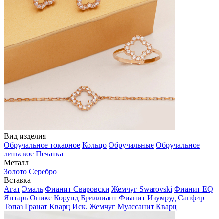
Вид изделия
Обручальное токарное
Кольцо
Обручальные
Обручальное
литьевое
Печатка
Металл
Золото
Серебро
Вставка
Агат
Эмаль
Фианит Сваровски
Жемчуг Swarovski
Фианит EQ
Янтарь
Оникс
Корунд
Бриллиант
Фианит
Изумруд
Сапфир
Топаз
Гранат
Кварц Иск.
Жемчуг
Муассанит
Кварц