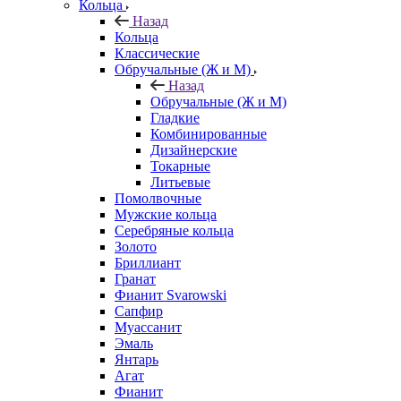
Кольца
Назад
Кольца
Классические
Обручальные (Ж и М)
Назад
Обручальные (Ж и М)
Гладкие
Комбинированные
Дизайнерские
Токарные
Литьевые
Помолвочные
Мужские кольца
Серебряные кольца
Золото
Бриллиант
Гранат
Фианит Svarowski
Сапфир
Муассанит
Эмаль
Янтарь
Агат
Фианит