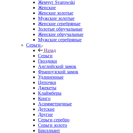
Жемчуг Svarowski
Женские
Женские золотые
Мужские золотые
Женские серебряные
Золотые обручальные
Женские обручальные
Мужские серебряные
Серьги
Назад
Серьги
Гвоздики
Английский замок
Французский замок
Удлиненные
Цепочки
Джекеты
Клаймберы
Конго
Асимметричные
Детские
Другие
Серьги серебро
Серьги золото
Бриллиант