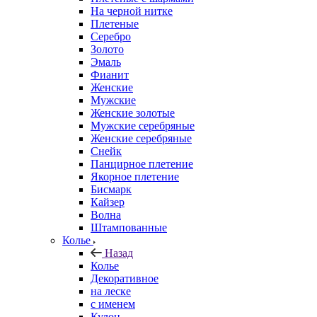
На черной нитке
Плетеные
Серебро
Золото
Эмаль
Фианит
Женские
Мужские
Женские золотые
Мужские серебряные
Женские серебряные
Снейк
Панцирное плетение
Якорное плетение
Бисмарк
Кайзер
Волна
Штампованные
Колье
Назад
Колье
Декоративное
на леске
с именем
Кулон