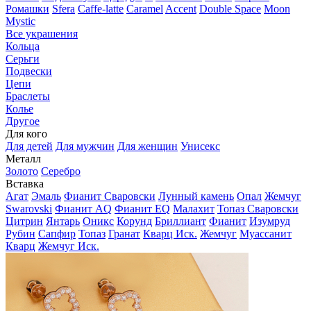
Ромашки
Sfera
Caffe-latte
Caramel
Accent
Double Space
Moon
Mystic
Все украшения
Кольца
Серьги
Подвески
Цепи
Браслеты
Колье
Другое
Для кого
Для детей
Для мужчин
Для женщин
Унисекс
Металл
Золото
Серебро
Вставка
Агат
Эмаль
Фианит Сваровски
Лунный камень
Опал
Жемчуг
Swarovski
Фианит AQ
Фианит EQ
Малахит
Топаз Сваровски
Цитрин
Янтарь
Оникс
Корунд
Бриллиант
Фианит
Изумруд
Рубин
Сапфир
Топаз
Гранат
Кварц Иск.
Жемчуг
Муассанит
Кварц
Жемчуг Иск.