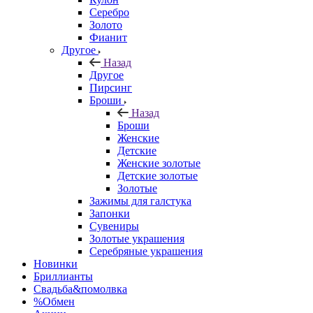
Серебро
Золото
Фианит
Другое
Назад
Другое
Пирсинг
Броши
Назад
Броши
Женские
Детские
Женские золотые
Детские золотые
Золотые
Зажимы для галстука
Запонки
Сувениры
Золотые украшения
Серебряные украшения
Новинки
Бриллианты
Свадьба&помолвка
%Обмен