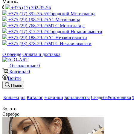
Минск
+375 (17) 392-35-55
+375 (17) 392-35-55
Городской Мстиславца
+375 (29) 198-29-25
A1 Мстиславца
+375 (29) 768-29-25
МТС Мстиславца
+375 (17) 317-29-25
Городской Независимости
+375 (29) 188-29-25
A1 Независимости
+375 (33) 378-29-25
МТС Независимости
О бренде
Оплата и доставка
Отложенные
0
Корзина
0
Войти
Поиск
Коллекция
Каталог
Новинки
Бриллианты
Свадьба&помолвка
Золото
Серебро