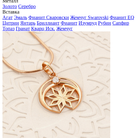
Металл
Золото
Серебро
Вставка
Агат
Эмаль
Фианит Сваровски
Жемчуг Swarovski
Фианит EQ
Цитрин
Янтарь
Бриллиант
Фианит
Изумруд
Рубин
Сапфир
Топаз
Гранат
Кварц Иск.
Жемчуг