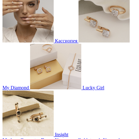
Кассиопея
My Diamond
Lucky Girl
Insight