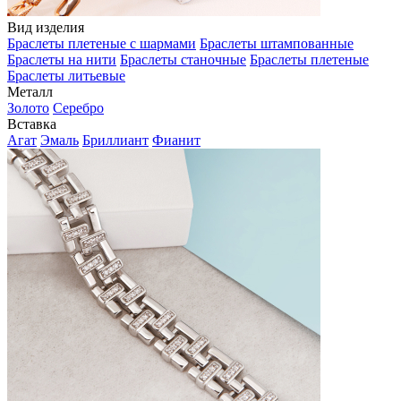
Вид изделия
Браслеты плетеные с шармами
Браслеты штампованные
Браслеты на нити
Браслеты станочные
Браслеты плетеные
Браслеты литьевые
Металл
Золото
Серебро
Вставка
Агат
Эмаль
Бриллиант
Фианит