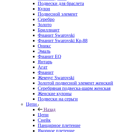
Подвески для браслета
Кулон
Подвесной элемент
Серебро
Золото
Бриллиант
Фианит Swarovski
Фианит Swarovski Кр-88
Оникс
Эмаль
Фианит EQ
Янтарь
Агат
Фианит
Жемчуг Swarovski
Золотой подвесной элемент женcкий
Серебряная подвеска-шарм женская
Женские кулоны
Подвески на серьги
Цепи
Назад
Цепи
Снейк
Панцирное плетение
Якорное плетение