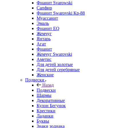
Фианит Svarowski
Сапфир
Фианит Swarovski Кр-88
Муассанит
Эмаль
Фианит EQ
Жемчуг
Янтарь
Агат
Фианит
Жемчуг Swarovski
Аметис
Для детей золотые
Для детей серебряные
Женские
Подвески
Назад
Подвески
Шармы
Декоративные
Кулон Бегунок
Крестики
Ладанки
Буквы
Знаки зодиака