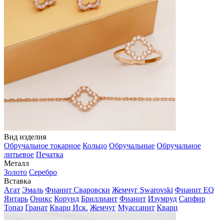
Вид изделия
Обручальное токарное
Кольцо
Обручальные
Обручальное
литьевое
Печатка
Металл
Золото
Серебро
Вставка
Агат
Эмаль
Фианит Сваровски
Жемчуг Swarovski
Фианит EQ
Янтарь
Оникс
Корунд
Бриллиант
Фианит
Изумруд
Сапфир
Топаз
Гранат
Кварц Иск.
Жемчуг
Муассанит
Кварц