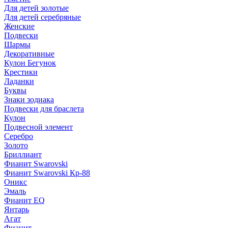
Для детей золотые
Для детей серебряные
Женские
Подвески
Шармы
Декоративные
Кулон Бегунок
Крестики
Ладанки
Буквы
Знаки зодиака
Подвески для браслета
Кулон
Подвесной элемент
Серебро
Золото
Бриллиант
Фианит Swarovski
Фианит Swarovski Кр-88
Оникс
Эмаль
Фианит EQ
Янтарь
Агат
Фианит