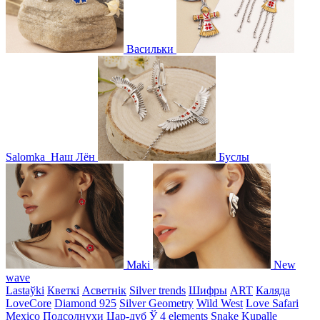
Васильки
Salomka
Наш Лён
Буслы
Maki
New
wave
Lastaўki
Кветкі
Асветнiк
Silver trends
Шифры
ART
Каляда
LoveCore
Diamond 925
Silver Geometry
Wild West
Love Safari
Mexico
Подсолнухи
Цар-дуб
Ў
4 elements
Snake
Kupalle