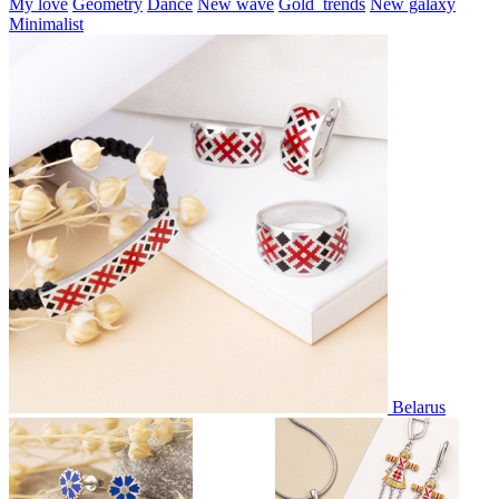
My love
Geometry
Dance
New wave
Gold_trends
New galaxy
Minimalist
Belarus