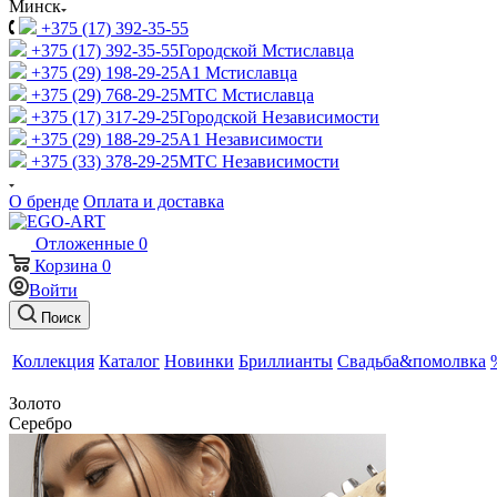
Минск
+375 (17) 392-35-55
+375 (17) 392-35-55
Городской Мстиславца
+375 (29) 198-29-25
A1 Мстиславца
+375 (29) 768-29-25
МТС Мстиславца
+375 (17) 317-29-25
Городской Независимости
+375 (29) 188-29-25
A1 Независимости
+375 (33) 378-29-25
МТС Независимости
О бренде
Оплата и доставка
Отложенные
0
Корзина
0
Войти
Поиск
Коллекция
Каталог
Новинки
Бриллианты
Свадьба&помолвка
Золото
Серебро