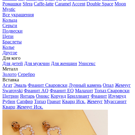
Ромашки
Sfera
Caffe-latte
Caramel
Accent
Double Space
Moon
Mystic
Все украшения
Кольца
Серьги
Подвески
Цепи
Браслеты
Колье
Другое
Для кого
Для детей
Для мужчин
Для женщин
Унисекс
Металл
Золото
Серебро
Вставка
Агат
Эмаль
Фианит Сваровски
Лунный камень
Опал
Жемчуг
Swarovski
Фианит AQ
Фианит EQ
Малахит
Топаз Сваровски
Цитрин
Янтарь
Оникс
Корунд
Бриллиант
Фианит
Изумруд
Рубин
Сапфир
Топаз
Гранат
Кварц Иск.
Жемчуг
Муассанит
Кварц
Жемчуг Иск.