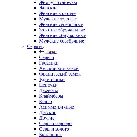
Жемчуг Svarowski
Женские
Женские золотые
Мужские золотые
Женские серебряные
Золотые обручальные
Женские обручальные
Мужские серебряные
Серьги
Назад
Серьги
Гвоздики
Английский замок
Французский замок
Удлиненные
Цепочки
Джекеты
Клаймберы
Конго
Асимметричные
Детские
Другие
Серьги серебро
Серьги золото
Бриллиант