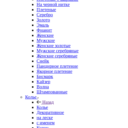
На черной нитке
Плетеные
Серебро
Золото
Эмаль
Фианит
Женские
Мужские
Женские золотые
Мужские серебряные
Женские серебряные
Снейк
Панцирное плетение
Якорное плетение
Бисмарк
Кайзер
Волна
Штампованные
Колье
Назад
Колье
Декоративное
на леске
с именем
Кулон