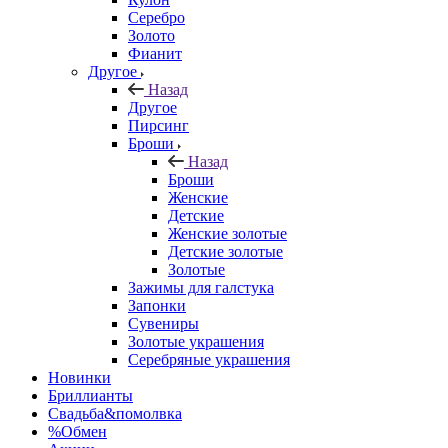
Серебро
Золото
Фианит
Другое
Назад
Другое
Пирсинг
Броши
Назад
Броши
Женские
Детские
Женские золотые
Детские золотые
Золотые
Зажимы для галстука
Запонки
Сувениры
Золотые украшения
Серебряные украшения
Новинки
Бриллианты
Свадьба&помолвка
%Обмен