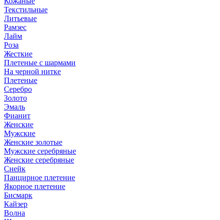
Кожаные
Текстильные
Литьевые
Рамзес
Лайм
Роза
Жесткие
Плетеные с шармами
На черной нитке
Плетеные
Серебро
Золото
Эмаль
Фианит
Женские
Мужские
Женские золотые
Мужские серебряные
Женские серебряные
Снейк
Панцирное плетение
Якорное плетение
Бисмарк
Кайзер
Волна