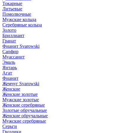
Токарные
Литьевые
Помолвочные
Мужские кольца
Серебряные кольца
Золото
Бриллиант
Гранат
Фианит Svarowski
Сапфир
Муассанит
Эмаль
Янтарь
Агат
Фианит
Жемчуг Svarowski
Женские
Женские золотые
Мужские золотые
Женские серебряные
Золотые обручальные
Женские обручальные
Мужские серебряные
Серьги
Гвоздики