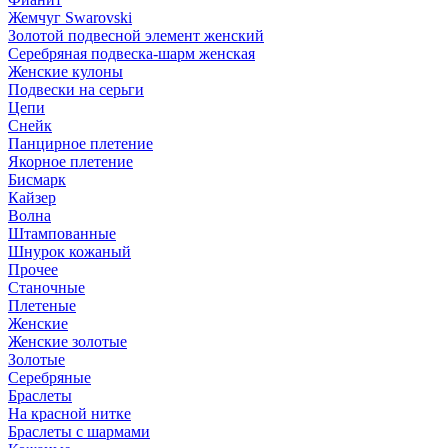
Жемчуг Swarovski
Золотой подвесной элемент женcкий
Серебряная подвеска-шарм женская
Женские кулоны
Подвески на серьги
Цепи
Снейк
Панцирное плетение
Якорное плетение
Бисмарк
Кайзер
Волна
Штампованные
Шнурок кожаный
Прочее
Станочные
Плетеные
Женские
Женские золотые
Золотые
Серебряные
Браслеты
На красной нитке
Браслеты с шармами