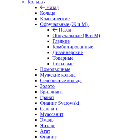
Кольца
Назад
Кольца
Классические
Обручальные (Ж и М)
Назад
Обручальные (Ж и М)
Гладкие
Комбинированные
Дизайнерские
Токарные
Литьевые
Помолвочные
Мужские кольца
Серебряные кольца
Золото
Бриллиант
Гранат
Фианит Svarowski
Сапфир
Муассанит
Эмаль
Янтарь
Агат
Фианит