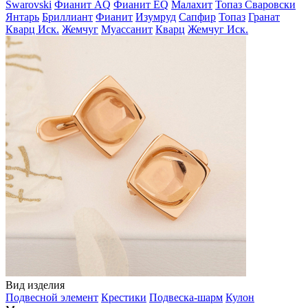
Swarovski
Фианит AQ
Фианит EQ
Малахит
Топаз Сваровски
Янтарь
Бриллиант
Фианит
Изумруд
Сапфир
Топаз
Гранат
Кварц Иск.
Жемчуг
Муассанит
Кварц
Жемчуг Иск.
Вид изделия
Подвесной элемент
Крестики
Подвеска-шарм
Кулон