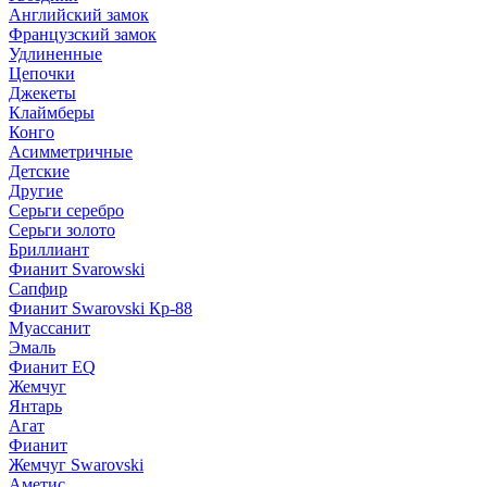
Английский замок
Французский замок
Удлиненные
Цепочки
Джекеты
Клаймберы
Конго
Асимметричные
Детские
Другие
Серьги серебро
Серьги золото
Бриллиант
Фианит Svarowski
Сапфир
Фианит Swarovski Кр-88
Муассанит
Эмаль
Фианит EQ
Жемчуг
Янтарь
Агат
Фианит
Жемчуг Swarovski
Аметис