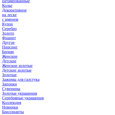
Штампованные
Колье
Декоративное
на леске
с именем
Кулон
Серебро
Золото
Фианит
Другое
Пирсинг
Броши
Женские
Детские
Женские золотые
Детские золотые
Золотые
Зажимы для галстука
Запонки
Сувениры
Золотые украшения
Серебряные украшения
Коллекция
Новинки
Бриллианты