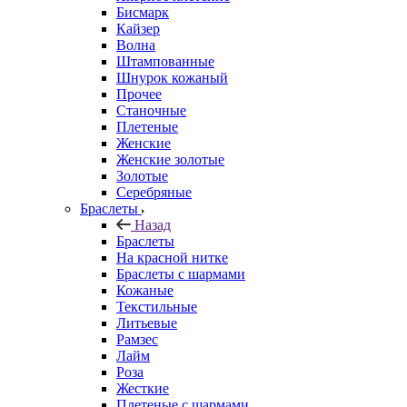
Бисмарк
Кайзер
Волна
Штампованные
Шнурок кожаный
Прочее
Станочные
Плетеные
Женские
Женские золотые
Золотые
Серебряные
Браслеты
Назад
Браслеты
На красной нитке
Браслеты с шармами
Кожаные
Текстильные
Литьевые
Рамзес
Лайм
Роза
Жесткие
Плетеные с шармами