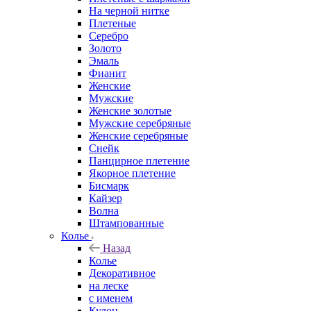
На черной нитке
Плетеные
Серебро
Золото
Эмаль
Фианит
Женские
Мужские
Женские золотые
Мужские серебряные
Женские серебряные
Снейк
Панцирное плетение
Якорное плетение
Бисмарк
Кайзер
Волна
Штампованные
Колье
Назад
Колье
Декоративное
на леске
с именем
Кулон