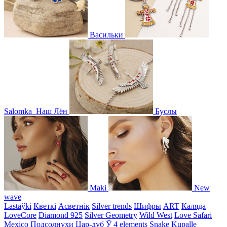
Васильки
Salomka
Наш Лён
Буслы
Maki
New
wave
Lastaўki
Кветкі
Асветнiк
Silver trends
Шифры
ART
Каляда
LoveCore
Diamond 925
Silver Geometry
Wild West
Love Safari
Mexico
Подсолнухи
Цар-дуб
Ў
4 elements
Snake
Kupalle