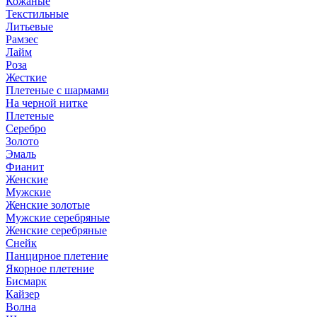
Кожаные
Текстильные
Литьевые
Рамзес
Лайм
Роза
Жесткие
Плетеные с шармами
На черной нитке
Плетеные
Серебро
Золото
Эмаль
Фианит
Женские
Мужские
Женские золотые
Мужские серебряные
Женские серебряные
Снейк
Панцирное плетение
Якорное плетение
Бисмарк
Кайзер
Волна