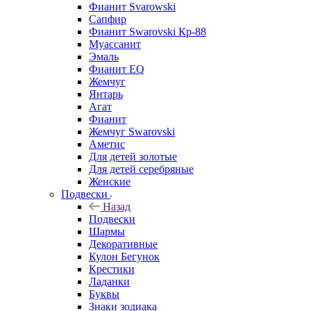
Фианит Svarowski
Сапфир
Фианит Swarovski Кр-88
Муассанит
Эмаль
Фианит EQ
Жемчуг
Янтарь
Агат
Фианит
Жемчуг Swarovski
Аметис
Для детей золотые
Для детей серебряные
Женские
Подвески
Назад
Подвески
Шармы
Декоративные
Кулон Бегунок
Крестики
Ладанки
Буквы
Знаки зодиака