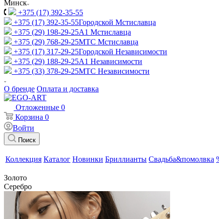
Минск
+375 (17) 392-35-55
+375 (17) 392-35-55
Городской Мстиславца
+375 (29) 198-29-25
A1 Мстиславца
+375 (29) 768-29-25
МТС Мстиславца
+375 (17) 317-29-25
Городской Независимости
+375 (29) 188-29-25
A1 Независимости
+375 (33) 378-29-25
МТС Независимости
О бренде
Оплата и доставка
Отложенные
0
Корзина
0
Войти
Поиск
Коллекция
Каталог
Новинки
Бриллианты
Свадьба&помолвка
Золото
Серебро