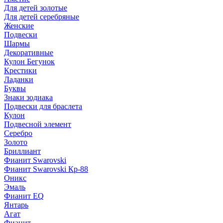
Для детей золотые
Для детей серебряные
Женские
Подвески
Шармы
Декоративные
Кулон Бегунок
Крестики
Ладанки
Буквы
Знаки зодиака
Подвески для браслета
Кулон
Подвесной элемент
Серебро
Золото
Бриллиант
Фианит Swarovski
Фианит Swarovski Кр-88
Оникс
Эмаль
Фианит EQ
Янтарь
Агат
Фианит