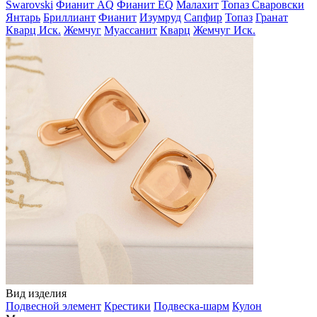
Swarovski
Фианит AQ
Фианит EQ
Малахит
Топаз Сваровски
Янтарь
Бриллиант
Фианит
Изумруд
Сапфир
Топаз
Гранат
Кварц Иск.
Жемчуг
Муассанит
Кварц
Жемчуг Иск.
Вид изделия
Подвесной элемент
Крестики
Подвеска-шарм
Кулон