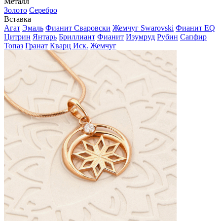
Металл
Золото
Серебро
Вставка
Агат
Эмаль
Фианит Сваровски
Жемчуг Swarovski
Фианит EQ
Цитрин
Янтарь
Бриллиант
Фианит
Изумруд
Рубин
Сапфир
Топаз
Гранат
Кварц Иск.
Жемчуг