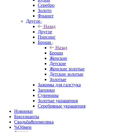
Серебро
Золото
Фианит
Другое
Назад
Другое
Пирсинг
Броши
Назад
Броши
Женские
Детские
Женские золотые
Детские золотые
Золотые
Зажимы для галстука
Запонки
Сувениры
Золотые украшения
Серебряные украшения
Новинки
Бриллианты
Свадьба&помолвка
%Обмен