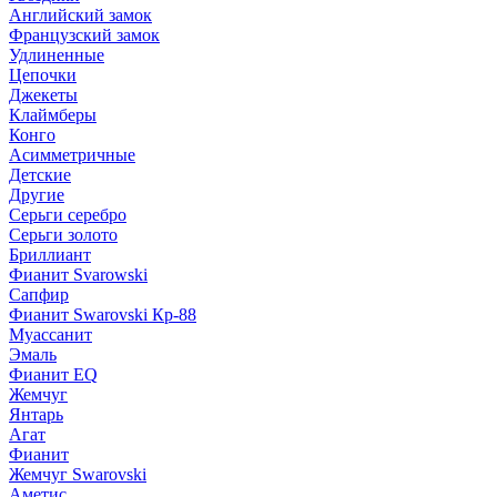
Английский замок
Французский замок
Удлиненные
Цепочки
Джекеты
Клаймберы
Конго
Асимметричные
Детские
Другие
Серьги серебро
Серьги золото
Бриллиант
Фианит Svarowski
Сапфир
Фианит Swarovski Кр-88
Муассанит
Эмаль
Фианит EQ
Жемчуг
Янтарь
Агат
Фианит
Жемчуг Swarovski
Аметис