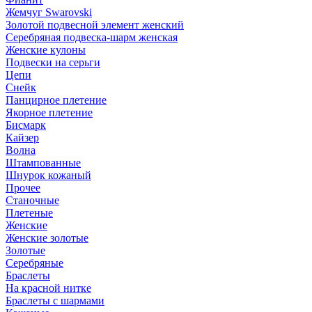
Жемчуг Swarovski
Золотой подвесной элемент женcкий
Серебряная подвеска-шарм женская
Женские кулоны
Подвески на серьги
Цепи
Снейк
Панцирное плетение
Якорное плетение
Бисмарк
Кайзер
Волна
Штампованные
Шнурок кожаный
Прочее
Станочные
Плетеные
Женские
Женские золотые
Золотые
Серебряные
Браслеты
На красной нитке
Браслеты с шармами