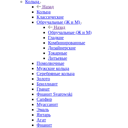
Кольца
Назад
Кольца
Классические
Обручальные (Ж и М)
Назад
Обручальные (Ж и М)
Гладкие
Комбинированные
Дизайнерские
Токарные
Литьевые
Помолвочные
Мужские кольца
Серебряные кольца
Золото
Бриллиант
Гранат
Фианит Svarowski
Сапфир
Муассанит
Эмаль
Янтарь
Агат
Фианит