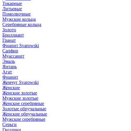
Токарные
Литьевые
Помолвочные
Мужские кольца
Серебряные кольца
Золото
Бриллиант
Гранат
Фианит Svarowski
Сапфир
Муассанит
Эмаль
Янтарь
Агат
Фианит
Жемчуг Svarowski
Женские
Женские золотые
Мужские золотые
Женские серебряные
Золотые обручальные
Женские обручальные
Мужские серебряные
Серьги
Гвоздики