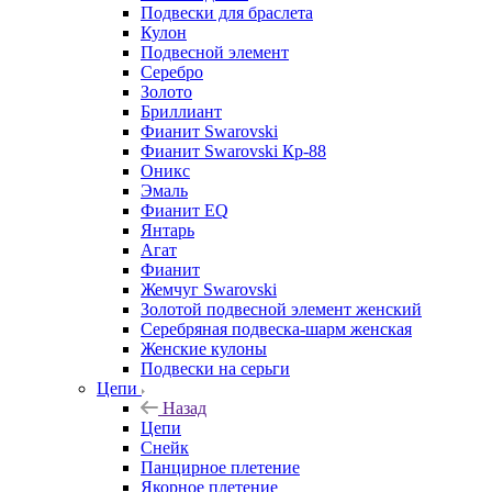
Подвески для браслета
Кулон
Подвесной элемент
Серебро
Золото
Бриллиант
Фианит Swarovski
Фианит Swarovski Кр-88
Оникс
Эмаль
Фианит EQ
Янтарь
Агат
Фианит
Жемчуг Swarovski
Золотой подвесной элемент женcкий
Серебряная подвеска-шарм женская
Женские кулоны
Подвески на серьги
Цепи
Назад
Цепи
Снейк
Панцирное плетение
Якорное плетение