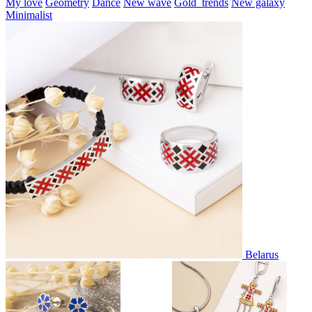
My love
Geometry
Dance
New wave
Gold_trends
New galaxy
Minimalist
Belarus