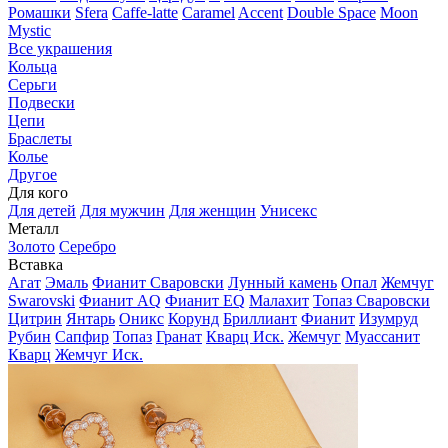
Ромашки
Sfera
Caffe-latte
Caramel
Accent
Double Space
Moon
Mystic
Все украшения
Кольца
Серьги
Подвески
Цепи
Браслеты
Колье
Другое
Для кого
Для детей
Для мужчин
Для женщин
Унисекс
Металл
Золото
Серебро
Вставка
Агат
Эмаль
Фианит Сваровски
Лунный камень
Опал
Жемчуг
Swarovski
Фианит AQ
Фианит EQ
Малахит
Топаз Сваровски
Цитрин
Янтарь
Оникс
Корунд
Бриллиант
Фианит
Изумруд
Рубин
Сапфир
Топаз
Гранат
Кварц Иск.
Жемчуг
Муассанит
Кварц
Жемчуг Иск.