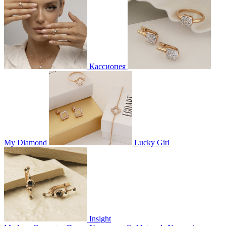
Кассиопея
My Diamond
Lucky Girl
Insight