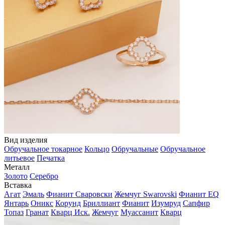
Вид изделия
Обручальное токарное
Кольцо
Обручальные
Обручальное
литьевое
Печатка
Металл
Золото
Серебро
Вставка
Агат
Эмаль
Фианит Сваровски
Жемчуг Swarovski
Фианит EQ
Янтарь
Оникс
Корунд
Бриллиант
Фианит
Изумруд
Сапфир
Топаз
Гранат
Кварц Иск.
Жемчуг
Муассанит
Кварц