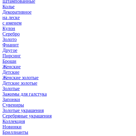
Штампованные
Колье
Декоративное
на леске
с именем
Кулон
Серебро
Золото
Фианит
Другое
Пирсинг
Броши
Женские
Детские
Женские золотые
Детские золотые
Золотые
Зажимы для галстука
Запонки
Сувениры
Золотые украшения
Серебряные украшения
Коллекция
Новинки
Бриллианты