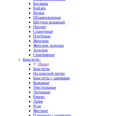
Бисмарк
Кайзер
Волна
Штампованные
Шнурок кожаный
Прочее
Станочные
Плетеные
Женские
Женские золотые
Золотые
Серебряные
Браслеты
Назад
Браслеты
На красной нитке
Браслеты с шармами
Кожаные
Текстильные
Литьевые
Рамзес
Лайм
Роза
Жесткие
Плетеные с шармами