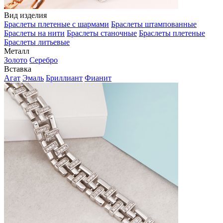
Вид изделия
Браслеты плетеные с шармами
Браслеты штампованные
Браслеты на нити
Браслеты станочные
Браслеты плетеные
Браслеты литьевые
Металл
Золото
Серебро
Вставка
Агат
Эмаль
Бриллиант
Фианит