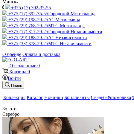
Минск
+375 (17) 392-35-55
+375 (17) 392-35-55
Городской Мстиславца
+375 (29) 198-29-25
A1 Мстиславца
+375 (29) 768-29-25
МТС Мстиславца
+375 (17) 317-29-25
Городской Независимости
+375 (29) 188-29-25
A1 Независимости
+375 (33) 378-29-25
МТС Независимости
О бренде
Оплата и доставка
Отложенные
0
Корзина
0
Войти
Поиск
Коллекция
Каталог
Новинки
Бриллианты
Свадьба&помолвка
Золото
Серебро