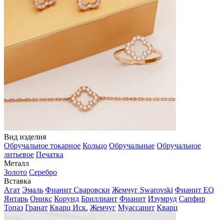
Вид изделия
Обручальное токарное
Кольцо
Обручальные
Обручальное
литьевое
Печатка
Металл
Золото
Серебро
Вставка
Агат
Эмаль
Фианит Сваровски
Жемчуг Swarovski
Фианит EQ
Янтарь
Оникс
Корунд
Бриллиант
Фианит
Изумруд
Сапфир
Топаз
Гранат
Кварц Иск.
Жемчуг
Муассанит
Кварц