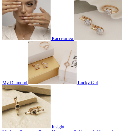
Кассиопея
My Diamond
Lucky Girl
Insight