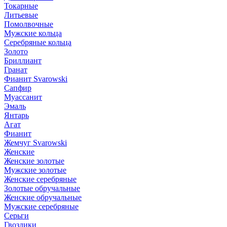
Токарные
Литьевые
Помолвочные
Мужские кольца
Серебряные кольца
Золото
Бриллиант
Гранат
Фианит Svarowski
Сапфир
Муассанит
Эмаль
Янтарь
Агат
Фианит
Жемчуг Svarowski
Женские
Женские золотые
Мужские золотые
Женские серебряные
Золотые обручальные
Женские обручальные
Мужские серебряные
Серьги
Гвоздики