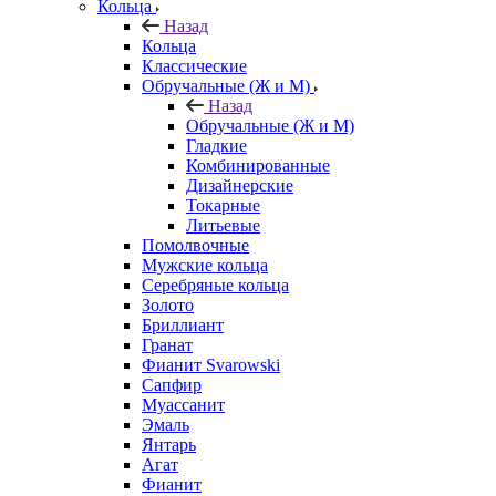
Кольца
Назад
Кольца
Классические
Обручальные (Ж и М)
Назад
Обручальные (Ж и М)
Гладкие
Комбинированные
Дизайнерские
Токарные
Литьевые
Помолвочные
Мужские кольца
Серебряные кольца
Золото
Бриллиант
Гранат
Фианит Svarowski
Сапфир
Муассанит
Эмаль
Янтарь
Агат
Фианит