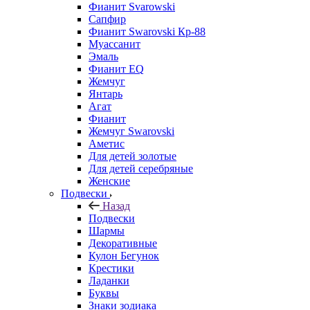
Фианит Svarowski
Сапфир
Фианит Swarovski Кр-88
Муассанит
Эмаль
Фианит EQ
Жемчуг
Янтарь
Агат
Фианит
Жемчуг Swarovski
Аметис
Для детей золотые
Для детей серебряные
Женские
Подвески
Назад
Подвески
Шармы
Декоративные
Кулон Бегунок
Крестики
Ладанки
Буквы
Знаки зодиака