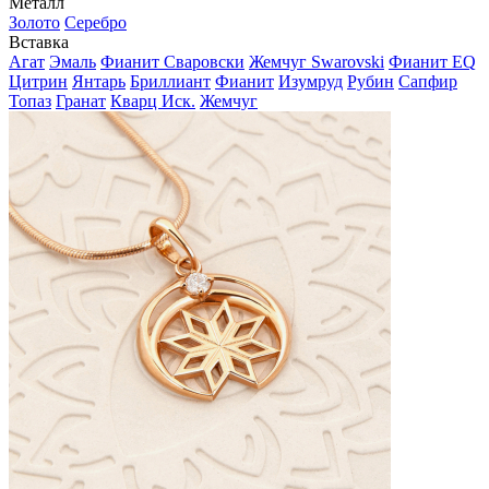
Металл
Золото
Серебро
Вставка
Агат
Эмаль
Фианит Сваровски
Жемчуг Swarovski
Фианит EQ
Цитрин
Янтарь
Бриллиант
Фианит
Изумруд
Рубин
Сапфир
Топаз
Гранат
Кварц Иск.
Жемчуг