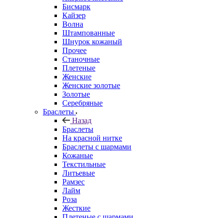
Бисмарк
Кайзер
Волна
Штампованные
Шнурок кожаный
Прочее
Станочные
Плетеные
Женские
Женские золотые
Золотые
Серебряные
Браслеты
Назад
Браслеты
На красной нитке
Браслеты с шармами
Кожаные
Текстильные
Литьевые
Рамзес
Лайм
Роза
Жесткие
Плетеные с шармами