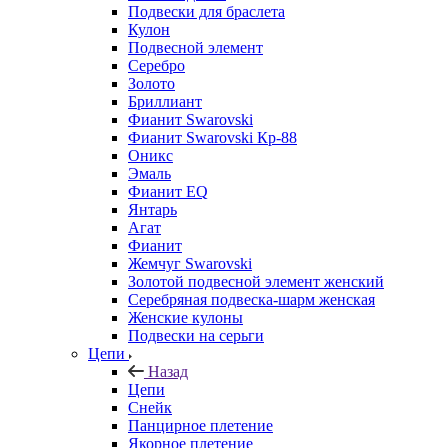
Подвески для браслета
Кулон
Подвесной элемент
Серебро
Золото
Бриллиант
Фианит Swarovski
Фианит Swarovski Кр-88
Оникс
Эмаль
Фианит EQ
Янтарь
Агат
Фианит
Жемчуг Swarovski
Золотой подвесной элемент женcкий
Серебряная подвеска-шарм женская
Женские кулоны
Подвески на серьги
Цепи
Назад
Цепи
Снейк
Панцирное плетение
Якорное плетение