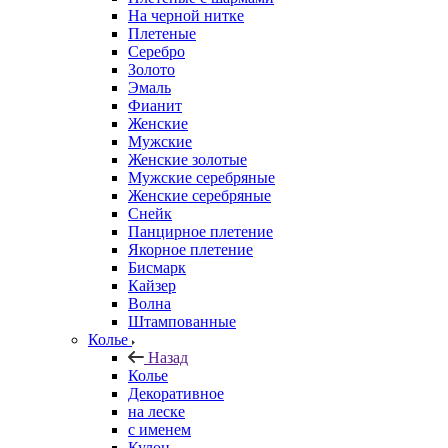
На черной нитке
Плетеные
Серебро
Золото
Эмаль
Фианит
Женские
Мужские
Женские золотые
Мужские серебряные
Женские серебряные
Снейк
Панцирное плетение
Якорное плетение
Бисмарк
Кайзер
Волна
Штампованные
Колье
Назад
Колье
Декоративное
на леске
с именем
Кулон