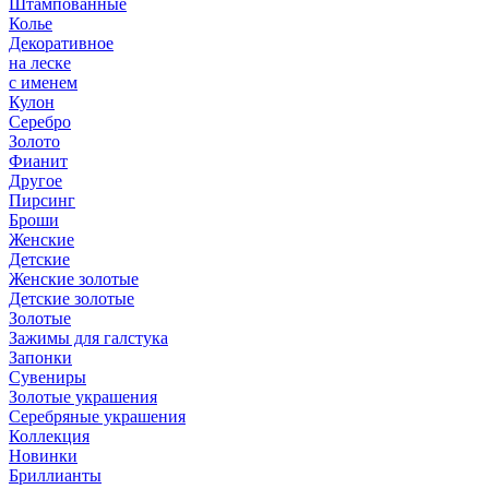
Штампованные
Колье
Декоративное
на леске
с именем
Кулон
Серебро
Золото
Фианит
Другое
Пирсинг
Броши
Женские
Детские
Женские золотые
Детские золотые
Золотые
Зажимы для галстука
Запонки
Сувениры
Золотые украшения
Серебряные украшения
Коллекция
Новинки
Бриллианты