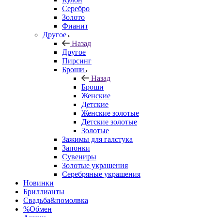
Серебро
Золото
Фианит
Другое
Назад
Другое
Пирсинг
Броши
Назад
Броши
Женские
Детские
Женские золотые
Детские золотые
Золотые
Зажимы для галстука
Запонки
Сувениры
Золотые украшения
Серебряные украшения
Новинки
Бриллианты
Свадьба&помолвка
%Обмен