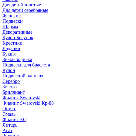
Для детей золотые
Для детей серебряные
Женские
Подвески
Шармы
Декоративные
Кулон Бегунок
Крестики
Ладанки
Буквы
Знаки зодиака
Подвески для браслета
Кулон
Подвесной элемент
Серебро
Золото
Бриллиант
Фианит Swarovski
Фианит Swarovski Кр-88
Оникс
Эмаль
Фианит EQ
Янтарь
Агат
Фианит