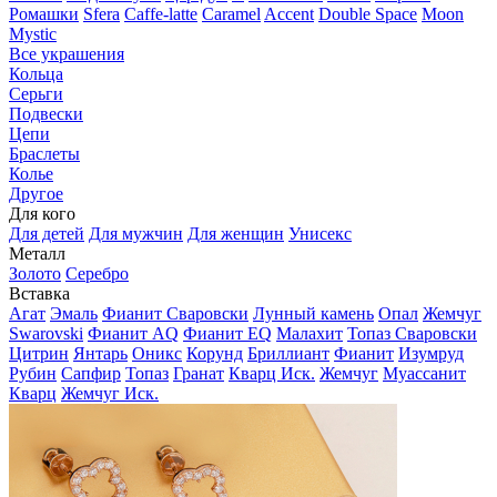
Ромашки
Sfera
Caffe-latte
Caramel
Accent
Double Space
Moon
Mystic
Все украшения
Кольца
Серьги
Подвески
Цепи
Браслеты
Колье
Другое
Для кого
Для детей
Для мужчин
Для женщин
Унисекс
Металл
Золото
Серебро
Вставка
Агат
Эмаль
Фианит Сваровски
Лунный камень
Опал
Жемчуг
Swarovski
Фианит AQ
Фианит EQ
Малахит
Топаз Сваровски
Цитрин
Янтарь
Оникс
Корунд
Бриллиант
Фианит
Изумруд
Рубин
Сапфир
Топаз
Гранат
Кварц Иск.
Жемчуг
Муассанит
Кварц
Жемчуг Иск.