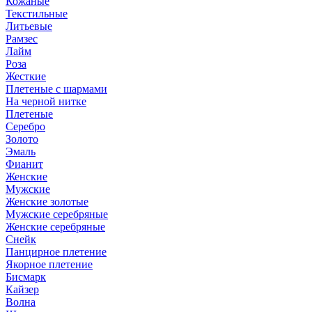
Кожаные
Текстильные
Литьевые
Рамзес
Лайм
Роза
Жесткие
Плетеные с шармами
На черной нитке
Плетеные
Серебро
Золото
Эмаль
Фианит
Женские
Мужские
Женские золотые
Мужские серебряные
Женские серебряные
Снейк
Панцирное плетение
Якорное плетение
Бисмарк
Кайзер
Волна