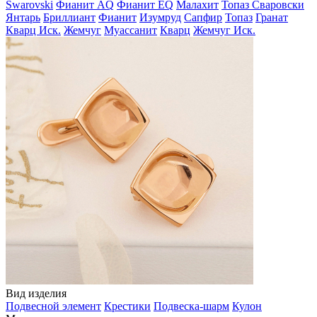
Swarovski
Фианит AQ
Фианит EQ
Малахит
Топаз Сваровски
Янтарь
Бриллиант
Фианит
Изумруд
Сапфир
Топаз
Гранат
Кварц Иск.
Жемчуг
Муассанит
Кварц
Жемчуг Иск.
Вид изделия
Подвесной элемент
Крестики
Подвеска-шарм
Кулон