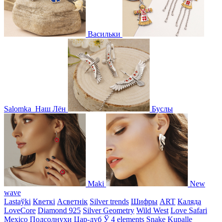
Васильки
Salomka
Наш Лён
Буслы
Maki
New
wave
Lastaўki
Кветкі
Асветнiк
Silver trends
Шифры
ART
Каляда
LoveCore
Diamond 925
Silver Geometry
Wild West
Love Safari
Mexico
Подсолнухи
Цар-дуб
Ў
4 elements
Snake
Kupalle