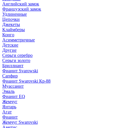
Английский замок
Французский замок
Удлиненные
Цепочки
Джекеты
Клаймберы
Конго
Асимметричные
Детские
Другие
Серьги серебро
Серьги золото
Бриллиант
Фианит Svarowski
Сапфир
Фианит Swarovski Кр-88
Муассанит
Эмаль
Фианит EQ
Жемчуг
Янтарь
Агат
Фианит
Жемчуг Swarovski
Аметис