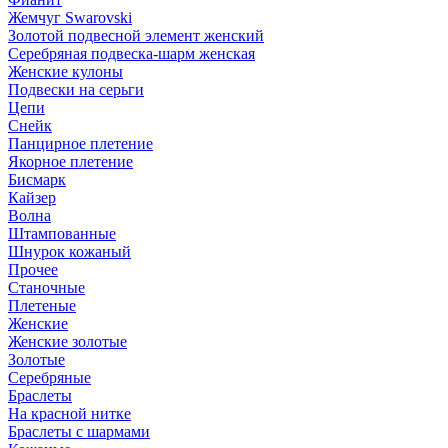
Жемчуг Swarovski
Золотой подвесной элемент женcкий
Серебряная подвеска-шарм женская
Женские кулоны
Подвески на серьги
Цепи
Снейк
Панцирное плетение
Якорное плетение
Бисмарк
Кайзер
Волна
Штампованные
Шнурок кожаный
Прочее
Станочные
Плетеные
Женские
Женские золотые
Золотые
Серебряные
Браслеты
На красной нитке
Браслеты с шармами