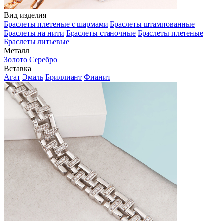
Вид изделия
Браслеты плетеные с шармами
Браслеты штампованные
Браслеты на нити
Браслеты станочные
Браслеты плетеные
Браслеты литьевые
Металл
Золото
Серебро
Вставка
Агат
Эмаль
Бриллиант
Фианит