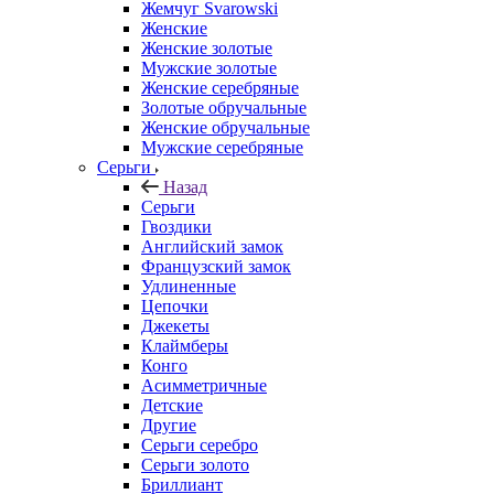
Жемчуг Svarowski
Женские
Женские золотые
Мужские золотые
Женские серебряные
Золотые обручальные
Женские обручальные
Мужские серебряные
Серьги
Назад
Серьги
Гвоздики
Английский замок
Французский замок
Удлиненные
Цепочки
Джекеты
Клаймберы
Конго
Асимметричные
Детские
Другие
Серьги серебро
Серьги золото
Бриллиант