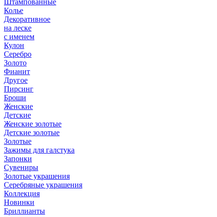
Штампованные
Колье
Декоративное
на леске
с именем
Кулон
Серебро
Золото
Фианит
Другое
Пирсинг
Броши
Женские
Детские
Женские золотые
Детские золотые
Золотые
Зажимы для галстука
Запонки
Сувениры
Золотые украшения
Серебряные украшения
Коллекция
Новинки
Бриллианты