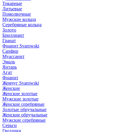
Токарные
Литьевые
Помолвочные
Мужские кольца
Серебряные кольца
Золото
Бриллиант
Гранат
Фианит Svarowski
Сапфир
Муассанит
Эмаль
Янтарь
Агат
Фианит
Жемчуг Svarowski
Женские
Женские золотые
Мужские золотые
Женские серебряные
Золотые обручальные
Женские обручальные
Мужские серебряные
Серьги
Гвоздики