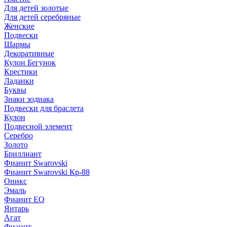
Для детей золотые
Для детей серебряные
Женские
Подвески
Шармы
Декоративные
Кулон Бегунок
Крестики
Ладанки
Буквы
Знаки зодиака
Подвески для браслета
Кулон
Подвесной элемент
Серебро
Золото
Бриллиант
Фианит Swarovski
Фианит Swarovski Кр-88
Оникс
Эмаль
Фианит EQ
Янтарь
Агат
Фианит