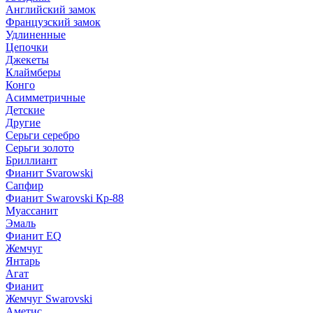
Английский замок
Французский замок
Удлиненные
Цепочки
Джекеты
Клаймберы
Конго
Асимметричные
Детские
Другие
Серьги серебро
Серьги золото
Бриллиант
Фианит Svarowski
Сапфир
Фианит Swarovski Кр-88
Муассанит
Эмаль
Фианит EQ
Жемчуг
Янтарь
Агат
Фианит
Жемчуг Swarovski
Аметис