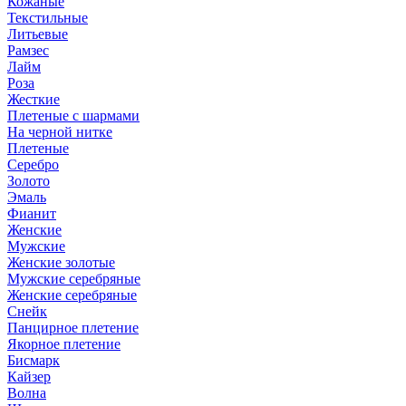
Кожаные
Текстильные
Литьевые
Рамзес
Лайм
Роза
Жесткие
Плетеные с шармами
На черной нитке
Плетеные
Серебро
Золото
Эмаль
Фианит
Женские
Мужские
Женские золотые
Мужские серебряные
Женские серебряные
Снейк
Панцирное плетение
Якорное плетение
Бисмарк
Кайзер
Волна