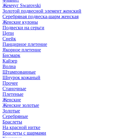
Жемчуг Swarovski
Золотой подвесной элемент женcкий
Серебряная подвеска-шарм женская
Женские кулоны
Подвески на серьги
Цепи
Снейк
Панцирное плетение
Якорное плетение
Бисмарк
Кайзер
Волна
Штампованные
Шнурок кожаный
Прочее
Станочные
Плетеные
Женские
Женские золотые
Золотые
Серебряные
Браслеты
На красной нитке
Браслеты с шармами