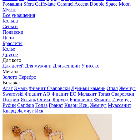
Ромашки
Sfera
Caffe-latte
Caramel
Accent
Double Space
Moon
Mystic
Все украшения
Кольца
Серьги
Подвески
Цепи
Браслеты
Колье
Другое
Для кого
Для детей
Для мужчин
Для женщин
Унисекс
Металл
Золото
Серебро
Вставка
Агат
Эмаль
Фианит Сваровски
Лунный камень
Опал
Жемчуг
Swarovski
Фианит AQ
Фианит EQ
Малахит
Топаз Сваровски
Цитрин
Янтарь
Оникс
Корунд
Бриллиант
Фианит
Изумруд
Рубин
Сапфир
Топаз
Гранат
Кварц Иск.
Жемчуг
Муассанит
Кварц
Жемчуг Иск.