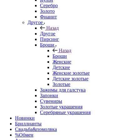
Серебро
Золото
Фианит
Другое
Назад
Другое
Пирсинг
Броши
Назад
Броши
Женские
Детские
Женские золотые
Детские золотые
Золотые
Зажимы для галстука
Запонки
Сувениры
Золотые украшения
Серебряные украшения
Новинки
Бриллианты
Свадьба&помолвка
%Обмен