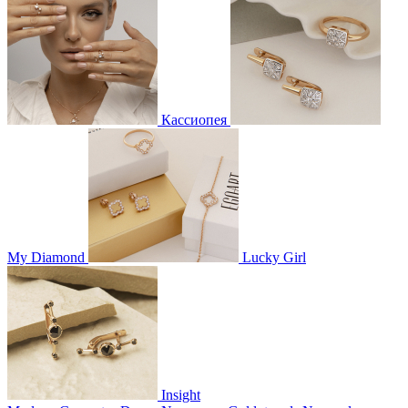
Кассиопея
My Diamond
Lucky Girl
Insight