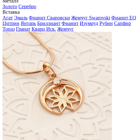
Металл
Золото
Серебро
Вставка
Агат
Эмаль
Фианит Сваровски
Жемчуг Swarovski
Фианит EQ
Цитрин
Янтарь
Бриллиант
Фианит
Изумруд
Рубин
Сапфир
Топаз
Гранат
Кварц Иск.
Жемчуг