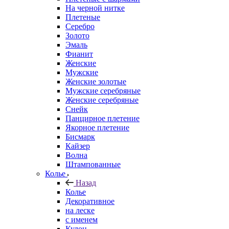
На черной нитке
Плетеные
Серебро
Золото
Эмаль
Фианит
Женские
Мужские
Женские золотые
Мужские серебряные
Женские серебряные
Снейк
Панцирное плетение
Якорное плетение
Бисмарк
Кайзер
Волна
Штампованные
Колье
Назад
Колье
Декоративное
на леске
с именем
Кулон