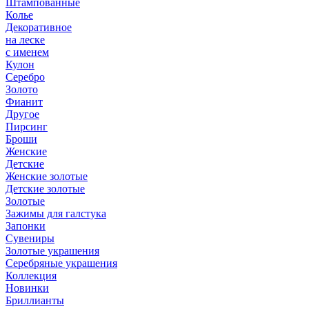
Штампованные
Колье
Декоративное
на леске
с именем
Кулон
Серебро
Золото
Фианит
Другое
Пирсинг
Броши
Женские
Детские
Женские золотые
Детские золотые
Золотые
Зажимы для галстука
Запонки
Сувениры
Золотые украшения
Серебряные украшения
Коллекция
Новинки
Бриллианты