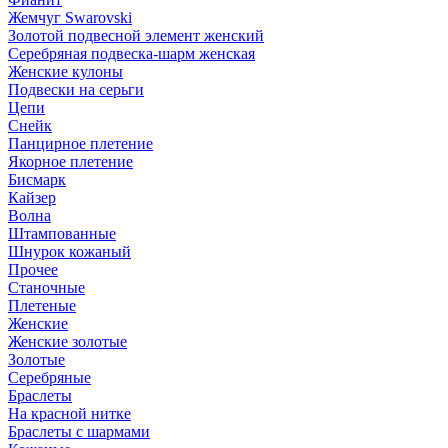
Жемчуг Swarovski
Золотой подвесной элемент женcкий
Серебряная подвеска-шарм женская
Женские кулоны
Подвески на серьги
Цепи
Снейк
Панцирное плетение
Якорное плетение
Бисмарк
Кайзер
Волна
Штампованные
Шнурок кожаный
Прочее
Станочные
Плетеные
Женские
Женские золотые
Золотые
Серебряные
Браслеты
На красной нитке
Браслеты с шармами