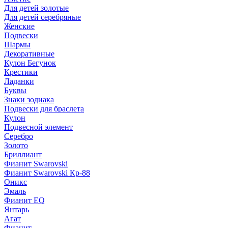
Для детей золотые
Для детей серебряные
Женские
Подвески
Шармы
Декоративные
Кулон Бегунок
Крестики
Ладанки
Буквы
Знаки зодиака
Подвески для браслета
Кулон
Подвесной элемент
Серебро
Золото
Бриллиант
Фианит Swarovski
Фианит Swarovski Кр-88
Оникс
Эмаль
Фианит EQ
Янтарь
Агат
Фианит