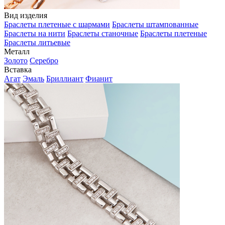
Вид изделия
Браслеты плетеные с шармами
Браслеты штампованные
Браслеты на нити
Браслеты станочные
Браслеты плетеные
Браслеты литьевые
Металл
Золото
Серебро
Вставка
Агат
Эмаль
Бриллиант
Фианит