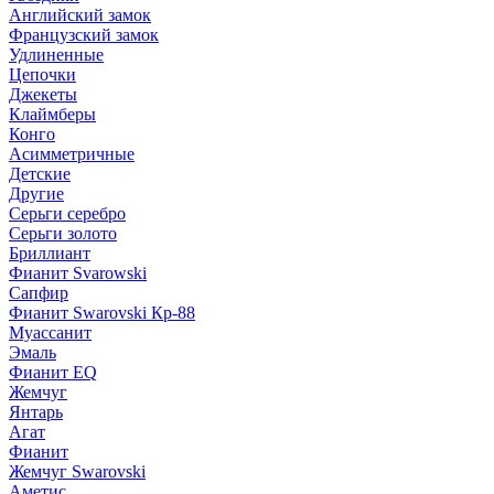
Английский замок
Французский замок
Удлиненные
Цепочки
Джекеты
Клаймберы
Конго
Асимметричные
Детские
Другие
Серьги серебро
Серьги золото
Бриллиант
Фианит Svarowski
Сапфир
Фианит Swarovski Кр-88
Муассанит
Эмаль
Фианит EQ
Жемчуг
Янтарь
Агат
Фианит
Жемчуг Swarovski
Аметис