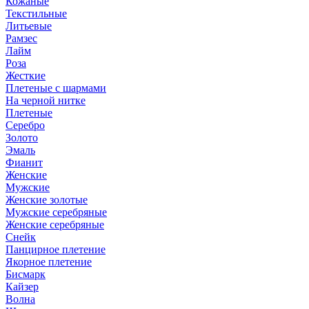
Кожаные
Текстильные
Литьевые
Рамзес
Лайм
Роза
Жесткие
Плетеные с шармами
На черной нитке
Плетеные
Серебро
Золото
Эмаль
Фианит
Женские
Мужские
Женские золотые
Мужские серебряные
Женские серебряные
Снейк
Панцирное плетение
Якорное плетение
Бисмарк
Кайзер
Волна