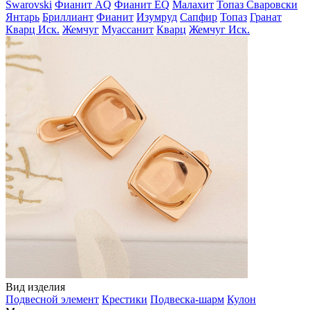
Swarovski
Фианит AQ
Фианит EQ
Малахит
Топаз Сваровски
Янтарь
Бриллиант
Фианит
Изумруд
Сапфир
Топаз
Гранат
Кварц Иск.
Жемчуг
Муассанит
Кварц
Жемчуг Иск.
Вид изделия
Подвесной элемент
Крестики
Подвеска-шарм
Кулон