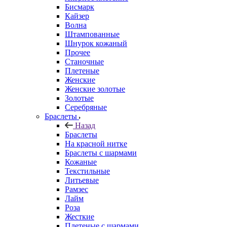
Бисмарк
Кайзер
Волна
Штампованные
Шнурок кожаный
Прочее
Станочные
Плетеные
Женские
Женские золотые
Золотые
Серебряные
Браслеты
Назад
Браслеты
На красной нитке
Браслеты с шармами
Кожаные
Текстильные
Литьевые
Рамзес
Лайм
Роза
Жесткие
Плетеные с шармами