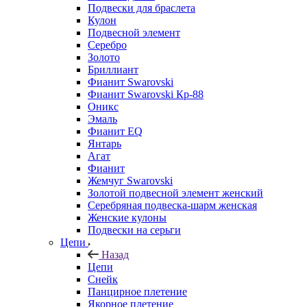
Подвески для браслета
Кулон
Подвесной элемент
Серебро
Золото
Бриллиант
Фианит Swarovski
Фианит Swarovski Кр-88
Оникс
Эмаль
Фианит EQ
Янтарь
Агат
Фианит
Жемчуг Swarovski
Золотой подвесной элемент женcкий
Серебряная подвеска-шарм женская
Женские кулоны
Подвески на серьги
Цепи
Назад
Цепи
Снейк
Панцирное плетение
Якорное плетение