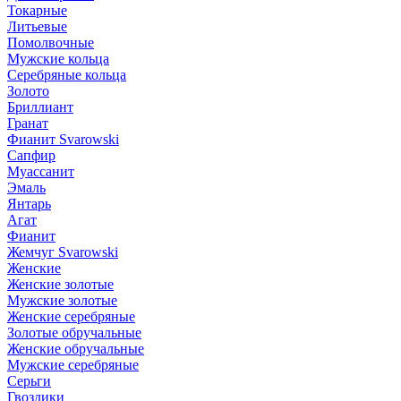
Токарные
Литьевые
Помолвочные
Мужские кольца
Серебряные кольца
Золото
Бриллиант
Гранат
Фианит Svarowski
Сапфир
Муассанит
Эмаль
Янтарь
Агат
Фианит
Жемчуг Svarowski
Женские
Женские золотые
Мужские золотые
Женские серебряные
Золотые обручальные
Женские обручальные
Мужские серебряные
Серьги
Гвоздики