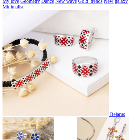
My love
Geometry
Dance
New wave
Gold_trends
New galaxy
Minimalist
Belarus