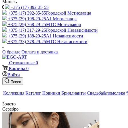
Минск
+375 (17) 392-35-55
+375 (17) 392-35-55
Городской Мстиславца
+375 (29) 198-29-25
A1 Мстиславца
+375 (29) 768-29-25
МТС Мстиславца
+375 (17) 317-29-25
Городской Независимости
+375 (29) 188-29-25
A1 Независимости
+375 (33) 378-29-25
МТС Независимости
О бренде
Оплата и доставка
Отложенные
0
Корзина
0
Войти
Поиск
Коллекция
Каталог
Новинки
Бриллианты
Свадьба&помолвка
Золото
Серебро