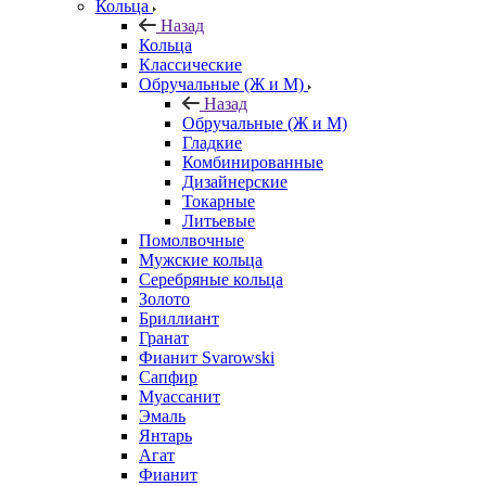
Кольца
Назад
Кольца
Классические
Обручальные (Ж и М)
Назад
Обручальные (Ж и М)
Гладкие
Комбинированные
Дизайнерские
Токарные
Литьевые
Помолвочные
Мужские кольца
Серебряные кольца
Золото
Бриллиант
Гранат
Фианит Svarowski
Сапфир
Муассанит
Эмаль
Янтарь
Агат
Фианит