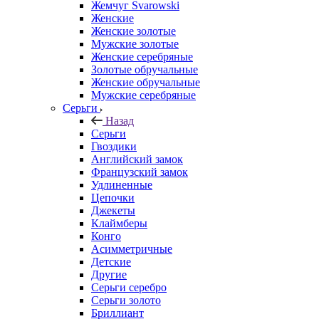
Жемчуг Svarowski
Женские
Женские золотые
Мужские золотые
Женские серебряные
Золотые обручальные
Женские обручальные
Мужские серебряные
Серьги
Назад
Серьги
Гвоздики
Английский замок
Французский замок
Удлиненные
Цепочки
Джекеты
Клаймберы
Конго
Асимметричные
Детские
Другие
Серьги серебро
Серьги золото
Бриллиант