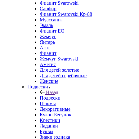
Фианит Svarowski
Сапфир
Фианит Swarovski Кр-88
Муассанит
Эмаль
Фианит EQ
Жемчуг
Янтарь
Агат
Фианит
Жемчуг Swarovski
Аметис
Для детей золотые
Для детей серебряные
Женские
Подвески
Назад
Подвески
Шармы
Декоративные
Кулон Бегунок
Крестики
Ладанки
Буквы
Знаки зодиака