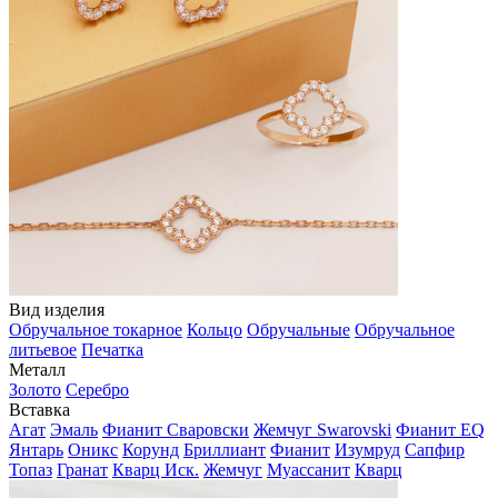
Вид изделия
Обручальное токарное
Кольцо
Обручальные
Обручальное
литьевое
Печатка
Металл
Золото
Серебро
Вставка
Агат
Эмаль
Фианит Сваровски
Жемчуг Swarovski
Фианит EQ
Янтарь
Оникс
Корунд
Бриллиант
Фианит
Изумруд
Сапфир
Топаз
Гранат
Кварц Иск.
Жемчуг
Муассанит
Кварц