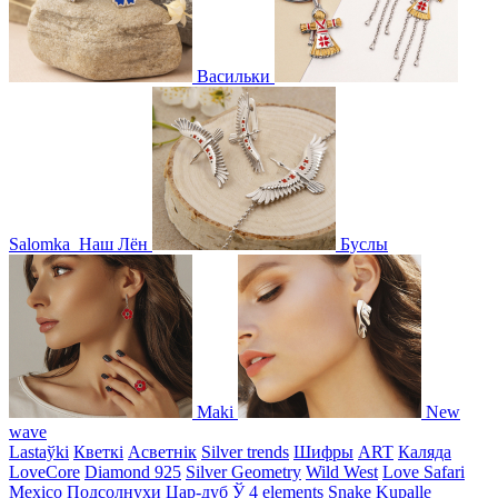
Васильки
Salomka
Наш Лён
Буслы
Maki
New
wave
Lastaўki
Кветкі
Асветнiк
Silver trends
Шифры
ART
Каляда
LoveCore
Diamond 925
Silver Geometry
Wild West
Love Safari
Mexico
Подсолнухи
Цар-дуб
Ў
4 elements
Snake
Kupalle