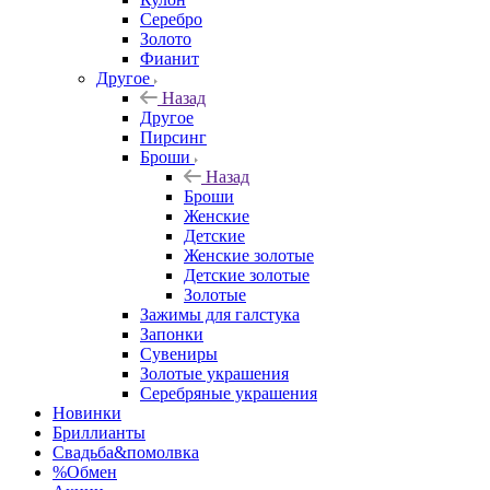
Серебро
Золото
Фианит
Другое
Назад
Другое
Пирсинг
Броши
Назад
Броши
Женские
Детские
Женские золотые
Детские золотые
Золотые
Зажимы для галстука
Запонки
Сувениры
Золотые украшения
Серебряные украшения
Новинки
Бриллианты
Свадьба&помолвка
%Обмен