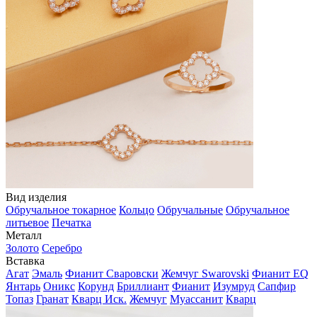
Вид изделия
Обручальное токарное
Кольцо
Обручальные
Обручальное
литьевое
Печатка
Металл
Золото
Серебро
Вставка
Агат
Эмаль
Фианит Сваровски
Жемчуг Swarovski
Фианит EQ
Янтарь
Оникс
Корунд
Бриллиант
Фианит
Изумруд
Сапфир
Топаз
Гранат
Кварц Иск.
Жемчуг
Муассанит
Кварц