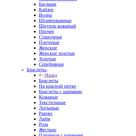
Бисмарк
Кайзер
Волна
Штампованные
Шнурок кожаный
Прочее
Станочные
Плетеные
Женские
Женские золотые
Золотые
Серебряные
Браслеты
Назад
Браслеты
На красной нитке
Браслеты с шармами
Кожаные
Текстильные
Литьевые
Рамзес
Лайм
Роза
Жесткие
Плетеные с шармами