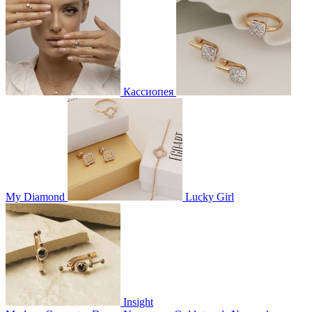
Кассиопея
My Diamond
Lucky Girl
Insight