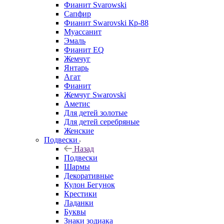
Фианит Svarowski
Сапфир
Фианит Swarovski Кр-88
Муассанит
Эмаль
Фианит EQ
Жемчуг
Янтарь
Агат
Фианит
Жемчуг Swarovski
Аметис
Для детей золотые
Для детей серебряные
Женские
Подвески
Назад
Подвески
Шармы
Декоративные
Кулон Бегунок
Крестики
Ладанки
Буквы
Знаки зодиака