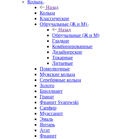
Кольца
Назад
Кольца
Классические
Обручальные (Ж и М)
Назад
Обручальные (Ж и М)
Гладкие
Комбинированные
Дизайнерские
Токарные
Литьевые
Помолвочные
Мужские кольца
Серебряные кольца
Золото
Бриллиант
Гранат
Фианит Svarowski
Сапфир
Муассанит
Эмаль
Янтарь
Агат
Фианит