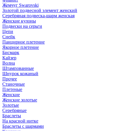
Жемчуг Swarovski
Золотой подвесной элемент женcкий
Серебряная подвеска-шарм женская
Женские кулоны
Подвески на серьги
Цепи
Снейк
Панцирное плетение
Якорное плетение
Бисмарк
Кайзер
Волна
Штампованные
Шнурок кожаный
Прочее
Станочные
Плетеные
Женские
Женские золотые
Золотые
Серебряные
Браслеты
На красной нитке
Браслеты с шармами