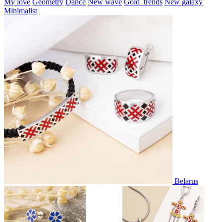
My love
Geometry
Dance
New wave
Gold_trends
New galaxy
Minimalist
Belarus