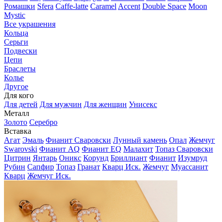
Ромашки
Sfera
Caffe-latte
Caramel
Accent
Double Space
Moon
Mystic
Все украшения
Кольца
Серьги
Подвески
Цепи
Браслеты
Колье
Другое
Для кого
Для детей
Для мужчин
Для женщин
Унисекс
Металл
Золото
Серебро
Вставка
Агат
Эмаль
Фианит Сваровски
Лунный камень
Опал
Жемчуг
Swarovski
Фианит AQ
Фианит EQ
Малахит
Топаз Сваровски
Цитрин
Янтарь
Оникс
Корунд
Бриллиант
Фианит
Изумруд
Рубин
Сапфир
Топаз
Гранат
Кварц Иск.
Жемчуг
Муассанит
Кварц
Жемчуг Иск.