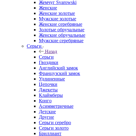
Жемчуг Svarowski
Женские
Женские золотые
Мужские золотые
Женские серебряные
Золотые обручальные
Женские обручальные
Мужские серебряные
Серьги
Назад
Серьги
Гвоздики
Английский замок
Французский замок
Удлиненные
Цепочки
Джекеты
Клаймберы
Конго
Асимметричные
Детские
Другие
Серьги серебро
Серьги золото
Бриллиант