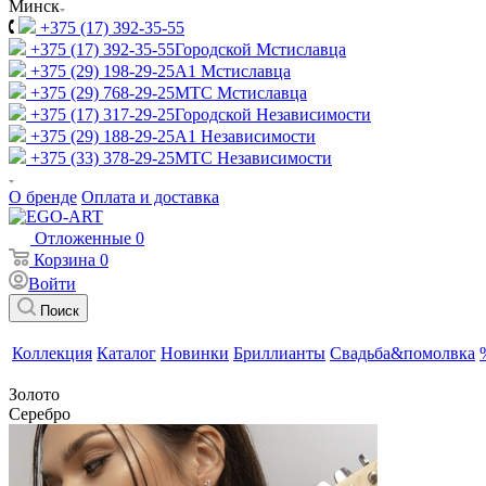
Минск
+375 (17) 392-35-55
+375 (17) 392-35-55
Городской Мстиславца
+375 (29) 198-29-25
A1 Мстиславца
+375 (29) 768-29-25
МТС Мстиславца
+375 (17) 317-29-25
Городской Независимости
+375 (29) 188-29-25
A1 Независимости
+375 (33) 378-29-25
МТС Независимости
О бренде
Оплата и доставка
Отложенные
0
Корзина
0
Войти
Поиск
Коллекция
Каталог
Новинки
Бриллианты
Свадьба&помолвка
Золото
Серебро