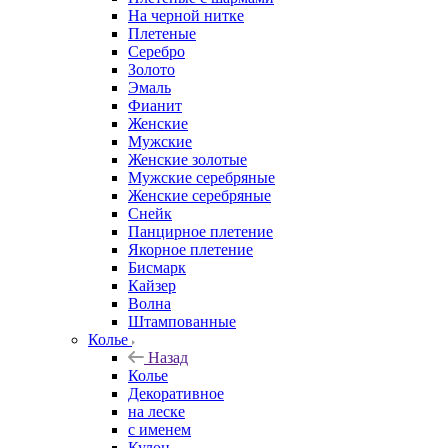
На черной нитке
Плетеные
Серебро
Золото
Эмаль
Фианит
Женские
Мужские
Женские золотые
Мужские серебряные
Женские серебряные
Снейк
Панцирное плетение
Якорное плетение
Бисмарк
Кайзер
Волна
Штампованные
Колье
Назад
Колье
Декоративное
на леске
с именем
Кулон