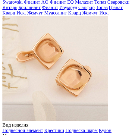
Swarovski
Фианит AQ
Фианит EQ
Малахит
Топаз Сваровски
Янтарь
Бриллиант
Фианит
Изумруд
Сапфир
Топаз
Гранат
Кварц Иск.
Жемчуг
Муассанит
Кварц
Жемчуг Иск.
Вид изделия
Подвесной элемент
Крестики
Подвеска-шарм
Кулон