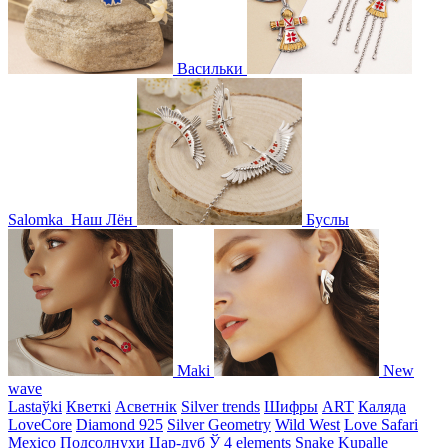
Васильки
Salomka
Наш Лён
Буслы
Maki
New
wave
Lastaўki
Кветкі
Асветнiк
Silver trends
Шифры
ART
Каляда
LoveCore
Diamond 925
Silver Geometry
Wild West
Love Safari
Mexico
Подсолнухи
Цар-дуб
Ў
4 elements
Snake
Kupalle