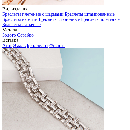
Вид изделия
Браслеты плетеные с шармами
Браслеты штампованные
Браслеты на нити
Браслеты станочные
Браслеты плетеные
Браслеты литьевые
Металл
Золото
Серебро
Вставка
Агат
Эмаль
Бриллиант
Фианит