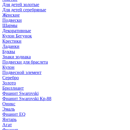
Для детей золотые
Для детей серебряные
Женские
Подвески
Шармы
Декоративные
Кулон Бегунок
Крестики
Ладанки
Буквы
Знаки зодиака
Подвески для браслета
Кулон
Подвесной элемент
Серебро
Золото
Бриллиант
Фианит Swarovski
Фианит Swarovski Кр-88
Оникс
Эмаль
Фианит EQ
Янтарь
Агат
Фианит