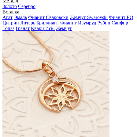
Металл
Золото
Серебро
Вставка
Агат
Эмаль
Фианит Сваровски
Жемчуг Swarovski
Фианит EQ
Цитрин
Янтарь
Бриллиант
Фианит
Изумруд
Рубин
Сапфир
Топаз
Гранат
Кварц Иск.
Жемчуг