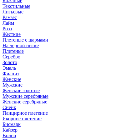
Кожаные
Текстильные
Литьевые
Рамзес
Лайм
Роза
Жесткие
Плетеные с шармами
На черной нитке
Плетеные
Серебро
Золото
Эмаль
Фианит
Женские
Мужские
Женские золотые
Мужские серебряные
Женские серебряные
Снейк
Панцирное плетение
Якорное плетение
Бисмарк
Кайзер
Волна