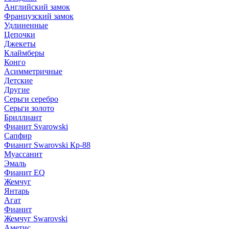
Английский замок
Французский замок
Удлиненные
Цепочки
Джекеты
Клаймберы
Конго
Асимметричные
Детские
Другие
Серьги серебро
Серьги золото
Бриллиант
Фианит Svarowski
Сапфир
Фианит Swarovski Кр-88
Муассанит
Эмаль
Фианит EQ
Жемчуг
Янтарь
Агат
Фианит
Жемчуг Swarovski
Аметис