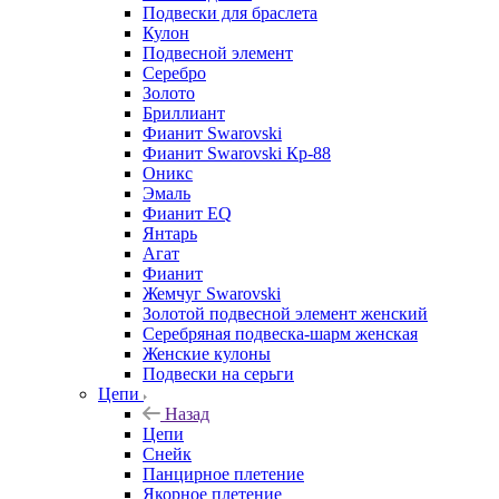
Подвески для браслета
Кулон
Подвесной элемент
Серебро
Золото
Бриллиант
Фианит Swarovski
Фианит Swarovski Кр-88
Оникс
Эмаль
Фианит EQ
Янтарь
Агат
Фианит
Жемчуг Swarovski
Золотой подвесной элемент женcкий
Серебряная подвеска-шарм женская
Женские кулоны
Подвески на серьги
Цепи
Назад
Цепи
Снейк
Панцирное плетение
Якорное плетение