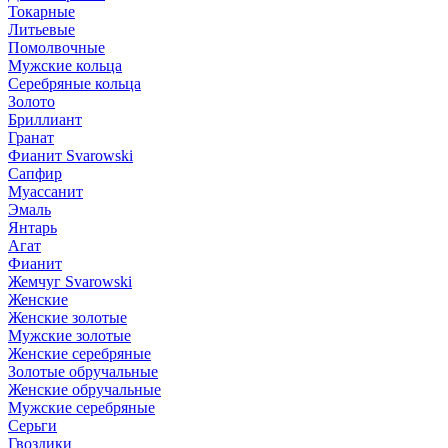
Токарные
Литьевые
Помолвочные
Мужские кольца
Серебряные кольца
Золото
Бриллиант
Гранат
Фианит Svarowski
Сапфир
Муассанит
Эмаль
Янтарь
Агат
Фианит
Жемчуг Svarowski
Женские
Женские золотые
Мужские золотые
Женские серебряные
Золотые обручальные
Женские обручальные
Мужские серебряные
Серьги
Гвоздики