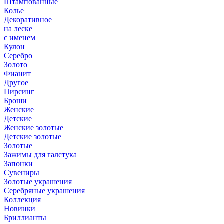
Штампованные
Колье
Декоративное
на леске
с именем
Кулон
Серебро
Золото
Фианит
Другое
Пирсинг
Броши
Женские
Детские
Женские золотые
Детские золотые
Золотые
Зажимы для галстука
Запонки
Сувениры
Золотые украшения
Серебряные украшения
Коллекция
Новинки
Бриллианты