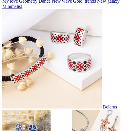
My love
Geometry
Dance
New wave
Gold_trends
New galaxy
Minimalist
Belarus