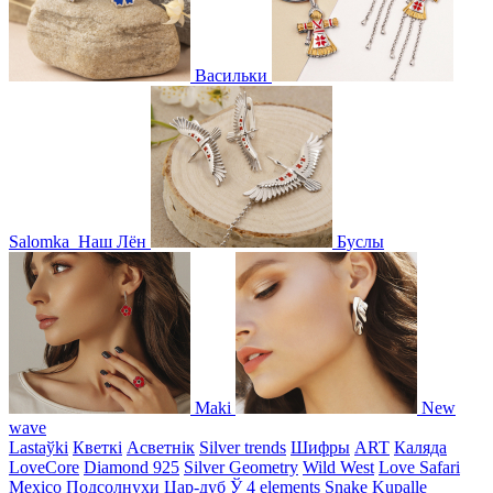
Васильки
Salomka
Наш Лён
Буслы
Maki
New
wave
Lastaўki
Кветкі
Асветнiк
Silver trends
Шифры
ART
Каляда
LoveCore
Diamond 925
Silver Geometry
Wild West
Love Safari
Mexico
Подсолнухи
Цар-дуб
Ў
4 elements
Snake
Kupalle