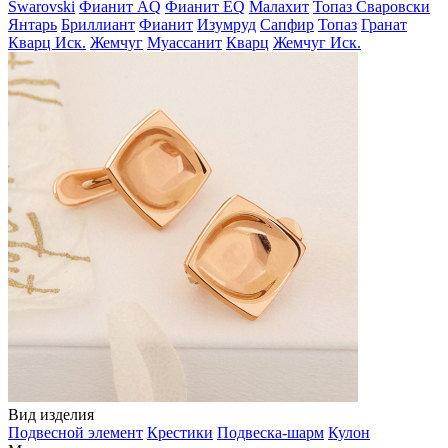
Swarovski
Фианит AQ
Фианит EQ
Малахит
Топаз Сваровски
Янтарь
Бриллиант
Фианит
Изумруд
Сапфир
Топаз
Гранат
Кварц Иск.
Жемчуг
Муассанит
Кварц
Жемчуг Иск.
Вид изделия
Подвесной элемент
Крестики
Подвеска-шарм
Кулон