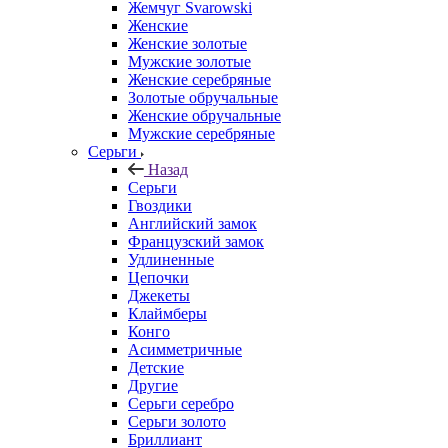
Жемчуг Svarowski
Женские
Женские золотые
Мужские золотые
Женские серебряные
Золотые обручальные
Женские обручальные
Мужские серебряные
Серьги
Назад
Серьги
Гвоздики
Английский замок
Французский замок
Удлиненные
Цепочки
Джекеты
Клаймберы
Конго
Асимметричные
Детские
Другие
Серьги серебро
Серьги золото
Бриллиант