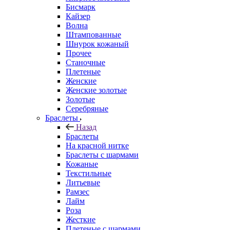
Бисмарк
Кайзер
Волна
Штампованные
Шнурок кожаный
Прочее
Станочные
Плетеные
Женские
Женские золотые
Золотые
Серебряные
Браслеты
Назад
Браслеты
На красной нитке
Браслеты с шармами
Кожаные
Текстильные
Литьевые
Рамзес
Лайм
Роза
Жесткие
Плетеные с шармами