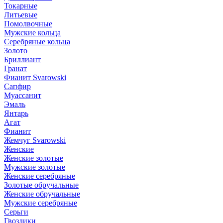
Токарные
Литьевые
Помолвочные
Мужские кольца
Серебряные кольца
Золото
Бриллиант
Гранат
Фианит Svarowski
Сапфир
Муассанит
Эмаль
Янтарь
Агат
Фианит
Жемчуг Svarowski
Женские
Женские золотые
Мужские золотые
Женские серебряные
Золотые обручальные
Женские обручальные
Мужские серебряные
Серьги
Гвоздики