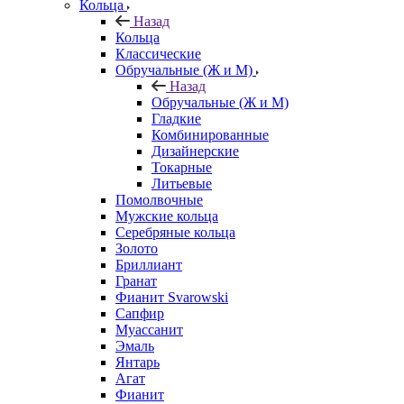
Кольца
Назад
Кольца
Классические
Обручальные (Ж и М)
Назад
Обручальные (Ж и М)
Гладкие
Комбинированные
Дизайнерские
Токарные
Литьевые
Помолвочные
Мужские кольца
Серебряные кольца
Золото
Бриллиант
Гранат
Фианит Svarowski
Сапфир
Муассанит
Эмаль
Янтарь
Агат
Фианит