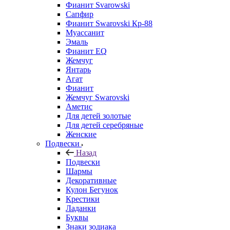
Фианит Svarowski
Сапфир
Фианит Swarovski Кр-88
Муассанит
Эмаль
Фианит EQ
Жемчуг
Янтарь
Агат
Фианит
Жемчуг Swarovski
Аметис
Для детей золотые
Для детей серебряные
Женские
Подвески
Назад
Подвески
Шармы
Декоративные
Кулон Бегунок
Крестики
Ладанки
Буквы
Знаки зодиака