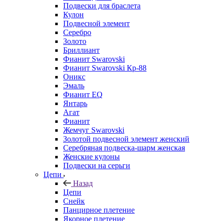
Подвески для браслета
Кулон
Подвесной элемент
Серебро
Золото
Бриллиант
Фианит Swarovski
Фианит Swarovski Кр-88
Оникс
Эмаль
Фианит EQ
Янтарь
Агат
Фианит
Жемчуг Swarovski
Золотой подвесной элемент женcкий
Серебряная подвеска-шарм женская
Женские кулоны
Подвески на серьги
Цепи
Назад
Цепи
Снейк
Панцирное плетение
Якорное плетение