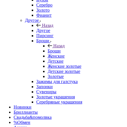
Серебро
Золото
Фианит
Другое
Назад
Другое
Пирсинг
Броши
Назад
Броши
Женские
Детские
Женские золотые
Детские золотые
Золотые
Зажимы для галстука
Запонки
Сувениры
Золотые украшения
Серебряные украшения
Новинки
Бриллианты
Свадьба&помолвка
%Обмен