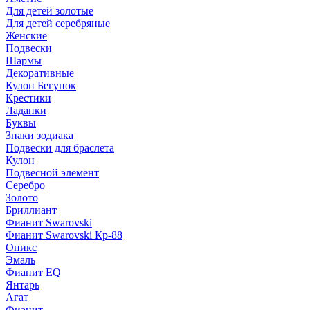
Для детей золотые
Для детей серебряные
Женские
Подвески
Шармы
Декоративные
Кулон Бегунок
Крестики
Ладанки
Буквы
Знаки зодиака
Подвески для браслета
Кулон
Подвесной элемент
Серебро
Золото
Бриллиант
Фианит Swarovski
Фианит Swarovski Кр-88
Оникс
Эмаль
Фианит EQ
Янтарь
Агат
Фианит