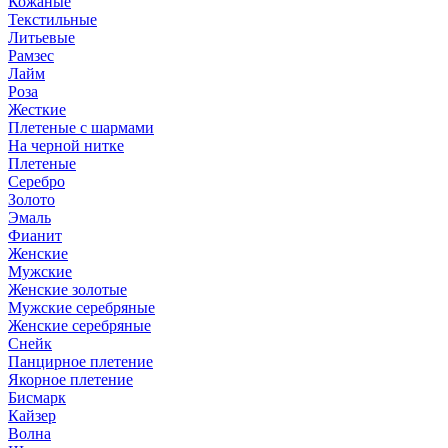
Кожаные
Текстильные
Литьевые
Рамзес
Лайм
Роза
Жесткие
Плетеные с шармами
На черной нитке
Плетеные
Серебро
Золото
Эмаль
Фианит
Женские
Мужские
Женские золотые
Мужские серебряные
Женские серебряные
Снейк
Панцирное плетение
Якорное плетение
Бисмарк
Кайзер
Волна