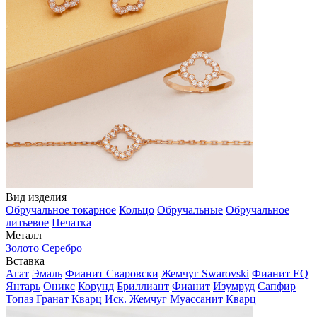
Вид изделия
Обручальное токарное
Кольцо
Обручальные
Обручальное
литьевое
Печатка
Металл
Золото
Серебро
Вставка
Агат
Эмаль
Фианит Сваровски
Жемчуг Swarovski
Фианит EQ
Янтарь
Оникс
Корунд
Бриллиант
Фианит
Изумруд
Сапфир
Топаз
Гранат
Кварц Иск.
Жемчуг
Муассанит
Кварц