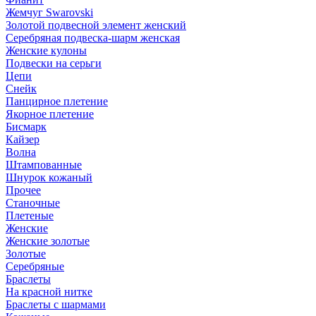
Жемчуг Swarovski
Золотой подвесной элемент женcкий
Серебряная подвеска-шарм женская
Женские кулоны
Подвески на серьги
Цепи
Снейк
Панцирное плетение
Якорное плетение
Бисмарк
Кайзер
Волна
Штампованные
Шнурок кожаный
Прочее
Станочные
Плетеные
Женские
Женские золотые
Золотые
Серебряные
Браслеты
На красной нитке
Браслеты с шармами