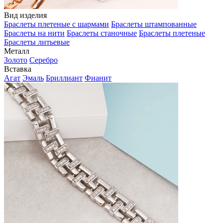
Вид изделия
Браслеты плетеные с шармами
Браслеты штампованные
Браслеты на нити
Браслеты станочные
Браслеты плетеные
Браслеты литьевые
Металл
Золото
Серебро
Вставка
Агат
Эмаль
Бриллиант
Фианит