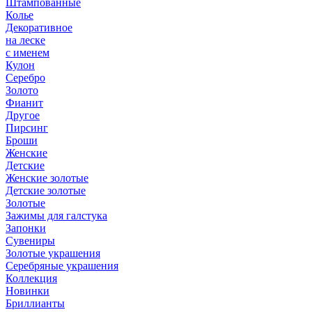
Штампованные
Колье
Декоративное
на леске
с именем
Кулон
Серебро
Золото
Фианит
Другое
Пирсинг
Броши
Женские
Детские
Женские золотые
Детские золотые
Золотые
Зажимы для галстука
Запонки
Сувениры
Золотые украшения
Серебряные украшения
Коллекция
Новинки
Бриллианты