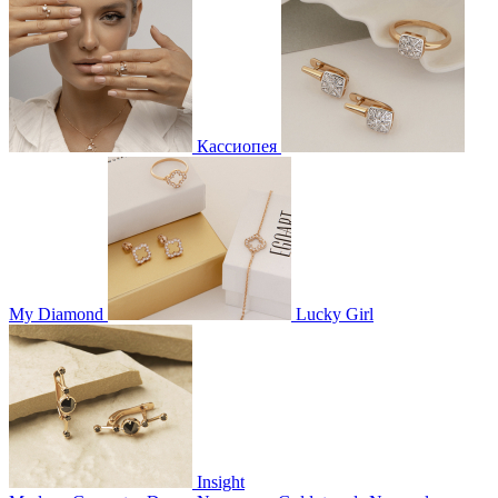
Кассиопея
My Diamond
Lucky Girl
Insight