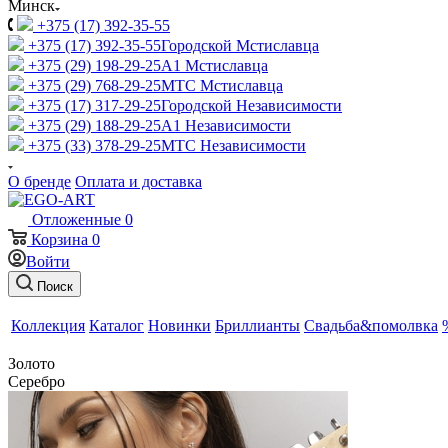
Минск
+375 (17) 392-35-55
+375 (17) 392-35-55
Городской Мстиславца
+375 (29) 198-29-25
A1 Мстиславца
+375 (29) 768-29-25
МТС Мстиславца
+375 (17) 317-29-25
Городской Независимости
+375 (29) 188-29-25
A1 Независимости
+375 (33) 378-29-25
МТС Независимости
О бренде
Оплата и доставка
Отложенные
0
Корзина
0
Войти
Поиск
Коллекция
Каталог
Новинки
Бриллианты
Свадьба&помолвка
Золото
Серебро