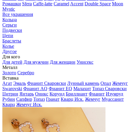
Ромашки
Sfera
Caffe-latte
Caramel
Accent
Double Space
Moon
Mystic
Все украшения
Кольца
Серьги
Подвески
Цепи
Браслеты
Колье
Другое
Для кого
Для детей
Для мужчин
Для женщин
Унисекс
Металл
Золото
Серебро
Вставка
Агат
Эмаль
Фианит Сваровски
Лунный камень
Опал
Жемчуг
Swarovski
Фианит AQ
Фианит EQ
Малахит
Топаз Сваровски
Цитрин
Янтарь
Оникс
Корунд
Бриллиант
Фианит
Изумруд
Рубин
Сапфир
Топаз
Гранат
Кварц Иск.
Жемчуг
Муассанит
Кварц
Жемчуг Иск.