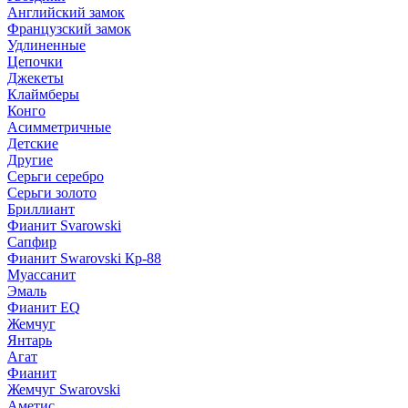
Английский замок
Французский замок
Удлиненные
Цепочки
Джекеты
Клаймберы
Конго
Асимметричные
Детские
Другие
Серьги серебро
Серьги золото
Бриллиант
Фианит Svarowski
Сапфир
Фианит Swarovski Кр-88
Муассанит
Эмаль
Фианит EQ
Жемчуг
Янтарь
Агат
Фианит
Жемчуг Swarovski
Аметис