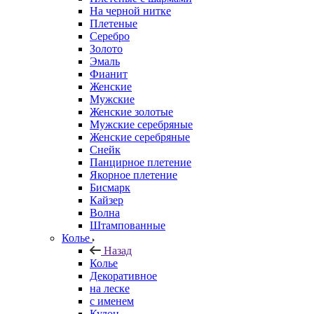
На черной нитке
Плетеные
Серебро
Золото
Эмаль
Фианит
Женские
Мужские
Женские золотые
Мужские серебряные
Женские серебряные
Снейк
Панцирное плетение
Якорное плетение
Бисмарк
Кайзер
Волна
Штампованные
Колье
Назад
Колье
Декоративное
на леске
с именем
Кулон