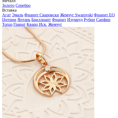
Металл
Золото
Серебро
Вставка
Агат
Эмаль
Фианит Сваровски
Жемчуг Swarovski
Фианит EQ
Цитрин
Янтарь
Бриллиант
Фианит
Изумруд
Рубин
Сапфир
Топаз
Гранат
Кварц Иск.
Жемчуг