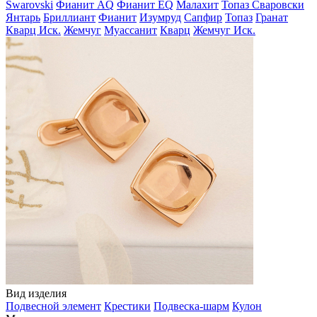
Swarovski
Фианит AQ
Фианит EQ
Малахит
Топаз Сваровски
Янтарь
Бриллиант
Фианит
Изумруд
Сапфир
Топаз
Гранат
Кварц Иск.
Жемчуг
Муассанит
Кварц
Жемчуг Иск.
Вид изделия
Подвесной элемент
Крестики
Подвеска-шарм
Кулон