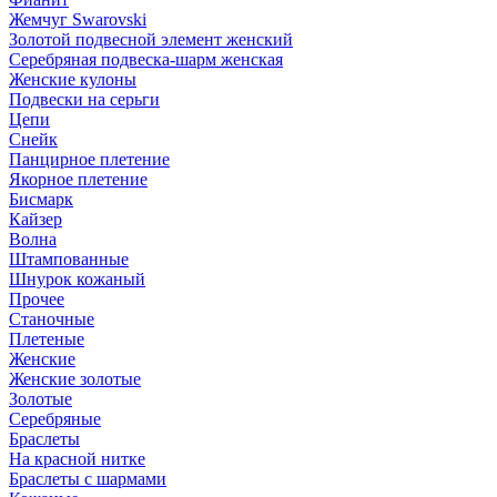
Жемчуг Swarovski
Золотой подвесной элемент женcкий
Серебряная подвеска-шарм женская
Женские кулоны
Подвески на серьги
Цепи
Снейк
Панцирное плетение
Якорное плетение
Бисмарк
Кайзер
Волна
Штампованные
Шнурок кожаный
Прочее
Станочные
Плетеные
Женские
Женские золотые
Золотые
Серебряные
Браслеты
На красной нитке
Браслеты с шармами