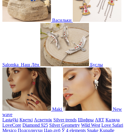
Васильки
Salomka
Наш Лён
Буслы
Maki
New
wave
Lastaўki
Кветкі
Асветнiк
Silver trends
Шифры
ART
Каляда
LoveCore
Diamond 925
Silver Geometry
Wild West
Love Safari
Mexico
Подсолнухи
Цар-дуб
Ў
4 elements
Snake
Kupalle