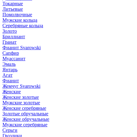
Токарные
Литьевые
Помолвочные
Мужские кольца
Серебряные кольца
Золото
Бриллиант
Гранат
Фианит Svarowski
Сапфир
Муассанит
Эмаль
Янтарь
Агат
Фианит
Жемчуг Svarowski
Женские
Женские золотые
Мужские золотые
Женские серебряные
Золотые обручальные
Женские обручальные
Мужские серебряные
Серьги
Гвоздики