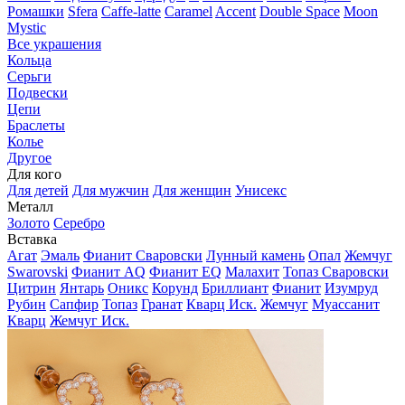
Ромашки
Sfera
Caffe-latte
Caramel
Accent
Double Space
Moon
Mystic
Все украшения
Кольца
Серьги
Подвески
Цепи
Браслеты
Колье
Другое
Для кого
Для детей
Для мужчин
Для женщин
Унисекс
Металл
Золото
Серебро
Вставка
Агат
Эмаль
Фианит Сваровски
Лунный камень
Опал
Жемчуг
Swarovski
Фианит AQ
Фианит EQ
Малахит
Топаз Сваровски
Цитрин
Янтарь
Оникс
Корунд
Бриллиант
Фианит
Изумруд
Рубин
Сапфир
Топаз
Гранат
Кварц Иск.
Жемчуг
Муассанит
Кварц
Жемчуг Иск.