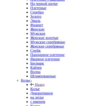
На черной нитке
Плетеные
Серебро
Золото
Эмаль
Фианит
Женские
Мужские
Женские золотые
Мужские серебряные
Женские серебряные
Снейк
Панцирное плетение
Якорное плетение
Бисмарк
Кайзер
Волна
Штампованные
Колье
Назад
Колье
Декоративное
на леске
с именем
Кулон