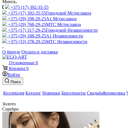
Минск
+375 (17) 392-35-55
+375 (17) 392-35-55
Городской Мстиславца
+375 (29) 198-29-25
A1 Мстиславца
+375 (29) 768-29-25
МТС Мстиславца
+375 (17) 317-29-25
Городской Независимости
+375 (29) 188-29-25
A1 Независимости
+375 (33) 378-29-25
МТС Независимости
О бренде
Оплата и доставка
Отложенные
0
Корзина
0
Войти
Поиск
Коллекция
Каталог
Новинки
Бриллианты
Свадьба&помолвка
Золото
Серебро