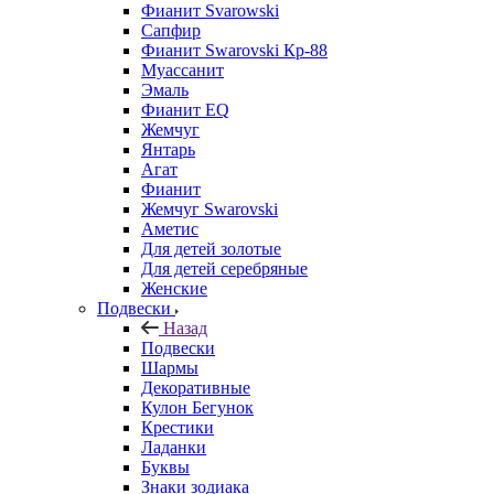
Фианит Svarowski
Сапфир
Фианит Swarovski Кр-88
Муассанит
Эмаль
Фианит EQ
Жемчуг
Янтарь
Агат
Фианит
Жемчуг Swarovski
Аметис
Для детей золотые
Для детей серебряные
Женские
Подвески
Назад
Подвески
Шармы
Декоративные
Кулон Бегунок
Крестики
Ладанки
Буквы
Знаки зодиака