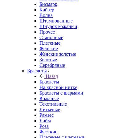
Бисмарк
Кайзер
Волна
Штампованные
Шнурок кожаный
Прочее
Станочные
Плетеные
Женские
Женские золотые
Золотые
Серебряные
Браслеты
Назад
Браслеты
На красной нитке
Браслеты с шармами
Кожаные
Текстильные
Литьевые
Рамзес
Лайм
Роза
Жесткие
Плетеные с шармами