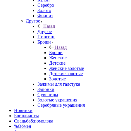
Серебро
Золото
Фианит
Другое
Назад
Другое
Пирсинг
Броши
Назад
Броши
Женские
Детские
Женские золотые
Детские золотые
Золотые
Зажимы для галстука
Запонки
Сувениры
Золотые украшения
Серебряные украшения
Новинки
Бриллианты
Свадьба&помолвка
%Обмен