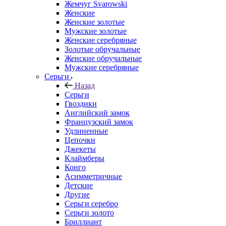
Жемчуг Svarowski
Женские
Женские золотые
Мужские золотые
Женские серебряные
Золотые обручальные
Женские обручальные
Мужские серебряные
Серьги
Назад
Серьги
Гвоздики
Английский замок
Французский замок
Удлиненные
Цепочки
Джекеты
Клаймберы
Конго
Асимметричные
Детские
Другие
Серьги серебро
Серьги золото
Бриллиант