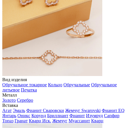
Вид изделия
Обручальное токарное
Кольцо
Обручальные
Обручальное
литьевое
Печатка
Металл
Золото
Серебро
Вставка
Агат
Эмаль
Фианит Сваровски
Жемчуг Swarovski
Фианит EQ
Янтарь
Оникс
Корунд
Бриллиант
Фианит
Изумруд
Сапфир
Топаз
Гранат
Кварц Иск.
Жемчуг
Муассанит
Кварц