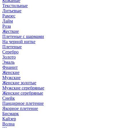
Кожаные
Текстильные
Литьевые
Рамзес
Лайм
Роза
Жесткие
Плетеные с шармами
На черной нитке
Плетеные
Серебро
Золото
Эмаль
Фианит
Женские
Мужские
Женские золотые
Мужские серебряные
Женские серебряные
Снейк
Панцирное плетение
Якорное плетение
Бисмарк
Кайзер
Волна