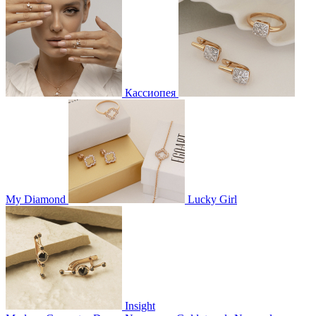
Кассиопея
My Diamond
Lucky Girl
Insight