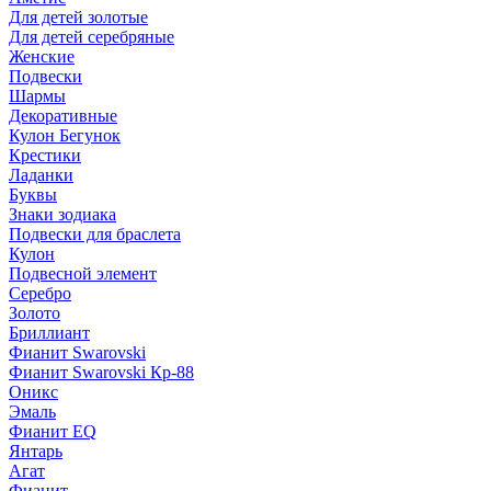
Для детей золотые
Для детей серебряные
Женские
Подвески
Шармы
Декоративные
Кулон Бегунок
Крестики
Ладанки
Буквы
Знаки зодиака
Подвески для браслета
Кулон
Подвесной элемент
Серебро
Золото
Бриллиант
Фианит Swarovski
Фианит Swarovski Кр-88
Оникс
Эмаль
Фианит EQ
Янтарь
Агат
Фианит