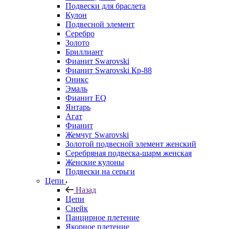
Подвески для браслета
Кулон
Подвесной элемент
Серебро
Золото
Бриллиант
Фианит Swarovski
Фианит Swarovski Кр-88
Оникс
Эмаль
Фианит EQ
Янтарь
Агат
Фианит
Жемчуг Swarovski
Золотой подвесной элемент женcкий
Серебряная подвеска-шарм женская
Женские кулоны
Подвески на серьги
Цепи
Назад
Цепи
Снейк
Панцирное плетение
Якорное плетение