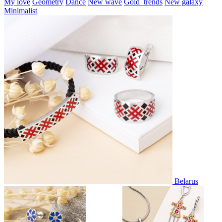
My love
Geometry
Dance
New wave
Gold_trends
New galaxy
Minimalist
Belarus