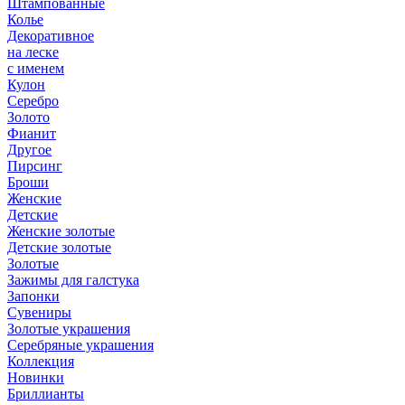
Штампованные
Колье
Декоративное
на леске
с именем
Кулон
Серебро
Золото
Фианит
Другое
Пирсинг
Броши
Женские
Детские
Женские золотые
Детские золотые
Золотые
Зажимы для галстука
Запонки
Сувениры
Золотые украшения
Серебряные украшения
Коллекция
Новинки
Бриллианты