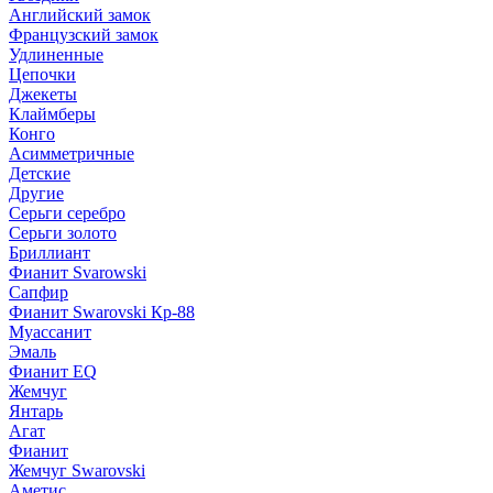
Английский замок
Французский замок
Удлиненные
Цепочки
Джекеты
Клаймберы
Конго
Асимметричные
Детские
Другие
Серьги серебро
Серьги золото
Бриллиант
Фианит Svarowski
Сапфир
Фианит Swarovski Кр-88
Муассанит
Эмаль
Фианит EQ
Жемчуг
Янтарь
Агат
Фианит
Жемчуг Swarovski
Аметис