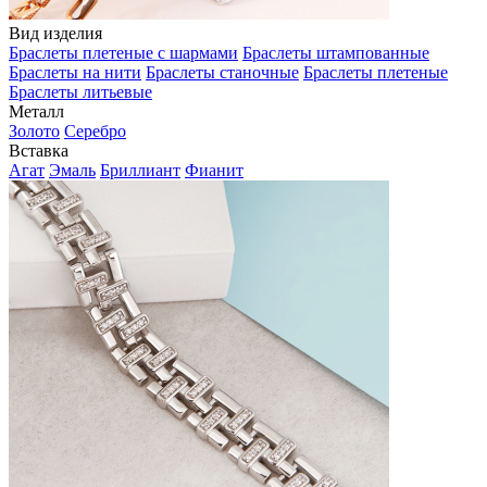
Вид изделия
Браслеты плетеные с шармами
Браслеты штампованные
Браслеты на нити
Браслеты станочные
Браслеты плетеные
Браслеты литьевые
Металл
Золото
Серебро
Вставка
Агат
Эмаль
Бриллиант
Фианит