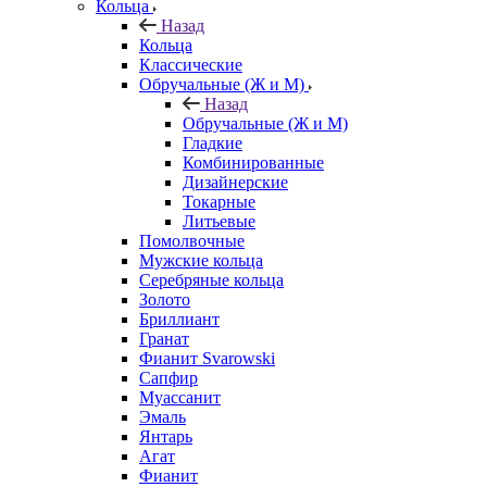
Кольца
Назад
Кольца
Классические
Обручальные (Ж и М)
Назад
Обручальные (Ж и М)
Гладкие
Комбинированные
Дизайнерские
Токарные
Литьевые
Помолвочные
Мужские кольца
Серебряные кольца
Золото
Бриллиант
Гранат
Фианит Svarowski
Сапфир
Муассанит
Эмаль
Янтарь
Агат
Фианит