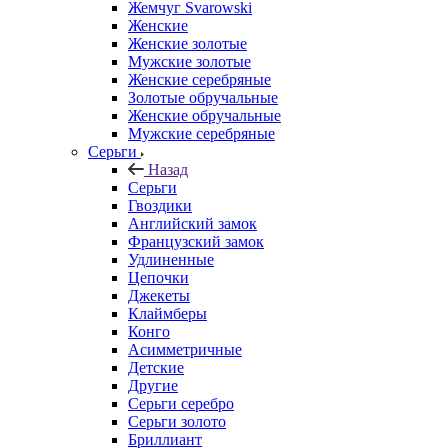
Жемчуг Svarowski
Женские
Женские золотые
Мужские золотые
Женские серебряные
Золотые обручальные
Женские обручальные
Мужские серебряные
Серьги
Назад
Серьги
Гвоздики
Английский замок
Французский замок
Удлиненные
Цепочки
Джекеты
Клаймберы
Конго
Асимметричные
Детские
Другие
Серьги серебро
Серьги золото
Бриллиант