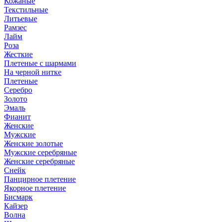
Кожаные
Текстильные
Литьевые
Рамзес
Лайм
Роза
Жесткие
Плетеные с шармами
На черной нитке
Плетеные
Серебро
Золото
Эмаль
Фианит
Женские
Мужские
Женские золотые
Мужские серебряные
Женские серебряные
Снейк
Панцирное плетение
Якорное плетение
Бисмарк
Кайзер
Волна