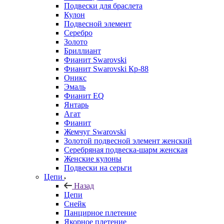
Подвески для браслета
Кулон
Подвесной элемент
Серебро
Золото
Бриллиант
Фианит Swarovski
Фианит Swarovski Кр-88
Оникс
Эмаль
Фианит EQ
Янтарь
Агат
Фианит
Жемчуг Swarovski
Золотой подвесной элемент женcкий
Серебряная подвеска-шарм женская
Женские кулоны
Подвески на серьги
Цепи
Назад
Цепи
Снейк
Панцирное плетение
Якорное плетение