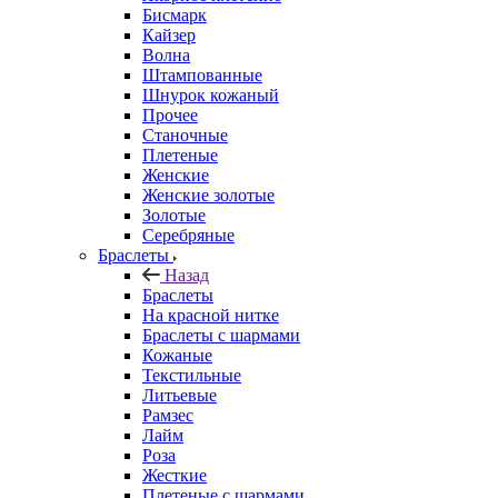
Бисмарк
Кайзер
Волна
Штампованные
Шнурок кожаный
Прочее
Станочные
Плетеные
Женские
Женские золотые
Золотые
Серебряные
Браслеты
Назад
Браслеты
На красной нитке
Браслеты с шармами
Кожаные
Текстильные
Литьевые
Рамзес
Лайм
Роза
Жесткие
Плетеные с шармами