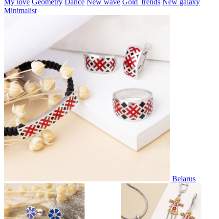
My love
Geometry
Dance
New wave
Gold_trends
New galaxy
Minimalist
Belarus