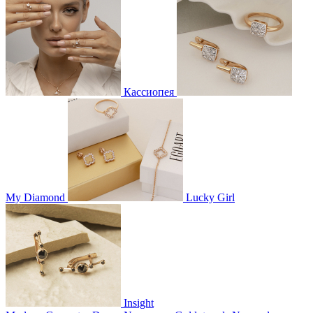
Кассиопея
My Diamond
Lucky Girl
Insight