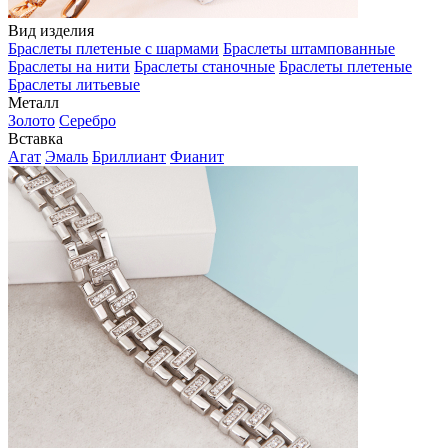
Вид изделия
Браслеты плетеные с шармами
Браслеты штампованные
Браслеты на нити
Браслеты станочные
Браслеты плетеные
Браслеты литьевые
Металл
Золото
Серебро
Вставка
Агат
Эмаль
Бриллиант
Фианит