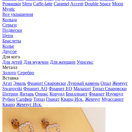
Ромашки
Sfera
Caffe-latte
Caramel
Accent
Double Space
Moon
Mystic
Все украшения
Кольца
Серьги
Подвески
Цепи
Браслеты
Колье
Другое
Для кого
Для детей
Для мужчин
Для женщин
Унисекс
Металл
Золото
Серебро
Вставка
Агат
Эмаль
Фианит Сваровски
Лунный камень
Опал
Жемчуг
Swarovski
Фианит AQ
Фианит EQ
Малахит
Топаз Сваровски
Цитрин
Янтарь
Оникс
Корунд
Бриллиант
Фианит
Изумруд
Рубин
Сапфир
Топаз
Гранат
Кварц Иск.
Жемчуг
Муассанит
Кварц
Жемчуг Иск.