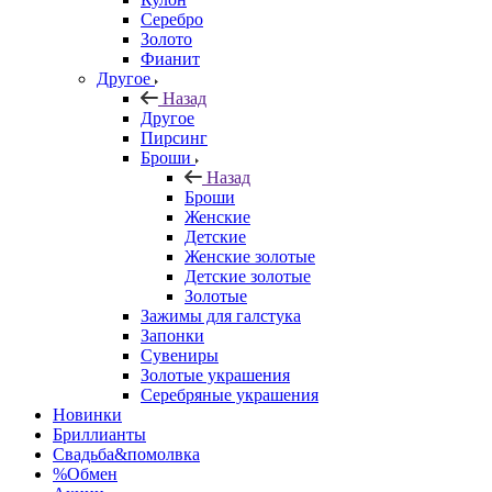
Серебро
Золото
Фианит
Другое
Назад
Другое
Пирсинг
Броши
Назад
Броши
Женские
Детские
Женские золотые
Детские золотые
Золотые
Зажимы для галстука
Запонки
Сувениры
Золотые украшения
Серебряные украшения
Новинки
Бриллианты
Свадьба&помолвка
%Обмен