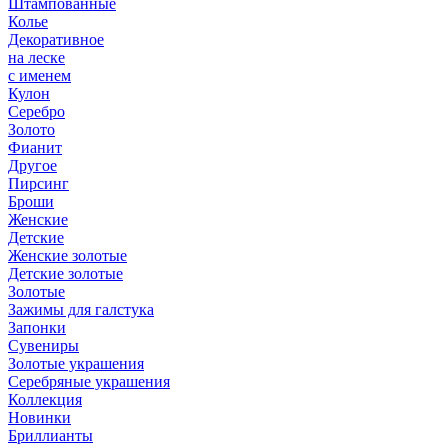
Штампованные
Колье
Декоративное
на леске
с именем
Кулон
Серебро
Золото
Фианит
Другое
Пирсинг
Броши
Женские
Детские
Женские золотые
Детские золотые
Золотые
Зажимы для галстука
Запонки
Сувениры
Золотые украшения
Серебряные украшения
Коллекция
Новинки
Бриллианты