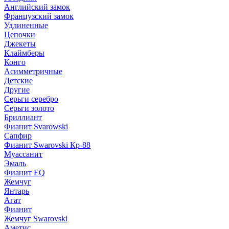
Английский замок
Французский замок
Удлиненные
Цепочки
Джекеты
Клаймберы
Конго
Асимметричные
Детские
Другие
Серьги серебро
Серьги золото
Бриллиант
Фианит Svarowski
Сапфир
Фианит Swarovski Кр-88
Муассанит
Эмаль
Фианит EQ
Жемчуг
Янтарь
Агат
Фианит
Жемчуг Swarovski
Аметис