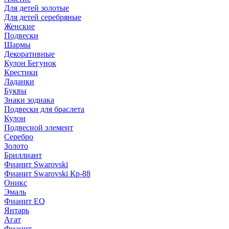
Для детей золотые
Для детей серебряные
Женские
Подвески
Шармы
Декоративные
Кулон Бегунок
Крестики
Ладанки
Буквы
Знаки зодиака
Подвески для браслета
Кулон
Подвесной элемент
Серебро
Золото
Бриллиант
Фианит Swarovski
Фианит Swarovski Кр-88
Оникс
Эмаль
Фианит EQ
Янтарь
Агат
Фианит