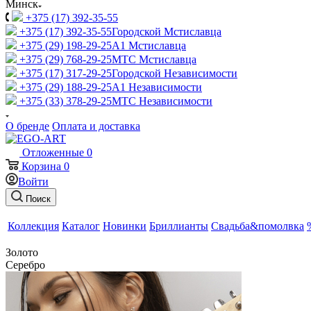
Минск
+375 (17) 392-35-55
+375 (17) 392-35-55
Городской Мстиславца
+375 (29) 198-29-25
A1 Мстиславца
+375 (29) 768-29-25
МТС Мстиславца
+375 (17) 317-29-25
Городской Независимости
+375 (29) 188-29-25
A1 Независимости
+375 (33) 378-29-25
МТС Независимости
О бренде
Оплата и доставка
Отложенные
0
Корзина
0
Войти
Поиск
Коллекция
Каталог
Новинки
Бриллианты
Свадьба&помолвка
Золото
Серебро