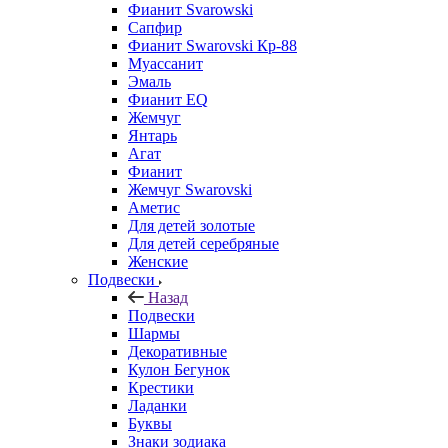
Фианит Svarowski
Сапфир
Фианит Swarovski Кр-88
Муассанит
Эмаль
Фианит EQ
Жемчуг
Янтарь
Агат
Фианит
Жемчуг Swarovski
Аметис
Для детей золотые
Для детей серебряные
Женские
Подвески
Назад
Подвески
Шармы
Декоративные
Кулон Бегунок
Крестики
Ладанки
Буквы
Знаки зодиака