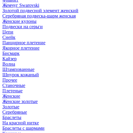
Жемчуг Swarovski
Золотой подвесной элемент женcкий
Серебряная подвеска-шарм женская
Женские кулоны
Подвески на серьги
Цепи
Снейк
Панцирное плетение
Якорное плетение
Бисмарк
Кайзер
Волна
Штампованные
Шнурок кожаный
Прочее
Станочные
Плетеные
Женские
Женские золотые
Золотые
Серебряные
Браслеты
На красной нитке
Браслеты с шармами