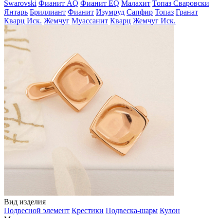
Swarovski
Фианит AQ
Фианит EQ
Малахит
Топаз Сваровски
Янтарь
Бриллиант
Фианит
Изумруд
Сапфир
Топаз
Гранат
Кварц Иск.
Жемчуг
Муассанит
Кварц
Жемчуг Иск.
Вид изделия
Подвесной элемент
Крестики
Подвеска-шарм
Кулон