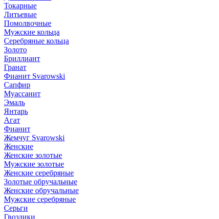
Токарные
Литьевые
Помолвочные
Мужские кольца
Серебряные кольца
Золото
Бриллиант
Гранат
Фианит Svarowski
Сапфир
Муассанит
Эмаль
Янтарь
Агат
Фианит
Жемчуг Svarowski
Женские
Женские золотые
Мужские золотые
Женские серебряные
Золотые обручальные
Женские обручальные
Мужские серебряные
Серьги
Гвоздики