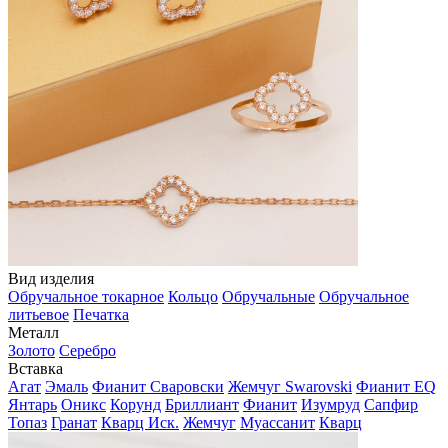
Вид изделия
Обручальное токарное
Кольцо
Обручальные
Обручальное
литьевое
Печатка
Металл
Золото
Серебро
Вставка
Агат
Эмаль
Фианит Сваровски
Жемчуг Swarovski
Фианит EQ
Янтарь
Оникс
Корунд
Бриллиант
Фианит
Изумруд
Сапфир
Топаз
Гранат
Кварц Иск.
Жемчуг
Муассанит
Кварц