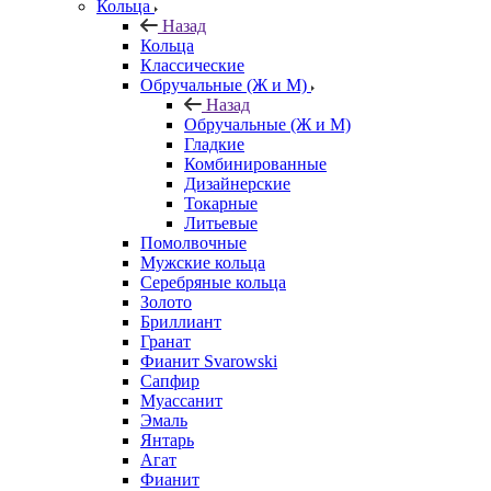
Кольца
Назад
Кольца
Классические
Обручальные (Ж и М)
Назад
Обручальные (Ж и М)
Гладкие
Комбинированные
Дизайнерские
Токарные
Литьевые
Помолвочные
Мужские кольца
Серебряные кольца
Золото
Бриллиант
Гранат
Фианит Svarowski
Сапфир
Муассанит
Эмаль
Янтарь
Агат
Фианит