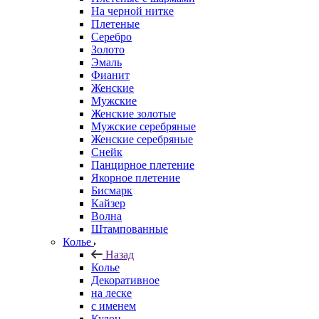
На черной нитке
Плетеные
Серебро
Золото
Эмаль
Фианит
Женские
Мужские
Женские золотые
Мужские серебряные
Женские серебряные
Снейк
Панцирное плетение
Якорное плетение
Бисмарк
Кайзер
Волна
Штампованные
Колье
Назад
Колье
Декоративное
на леске
с именем
Кулон