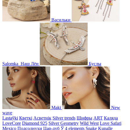
Васильки
Salomka
Наш Лён
Буслы
Maki
New
wave
Lastaўki
Кветкі
Асветнiк
Silver trends
Шифры
ART
Каляда
LoveCore
Diamond 925
Silver Geometry
Wild West
Love Safari
Mexico
Подсолнухи
Цар-дуб
Ў
4 elements
Snake
Kupalle