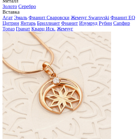
Металл
Золото
Серебро
Вставка
Агат
Эмаль
Фианит Сваровски
Жемчуг Swarovski
Фианит EQ
Цитрин
Янтарь
Бриллиант
Фианит
Изумруд
Рубин
Сапфир
Топаз
Гранат
Кварц Иск.
Жемчуг