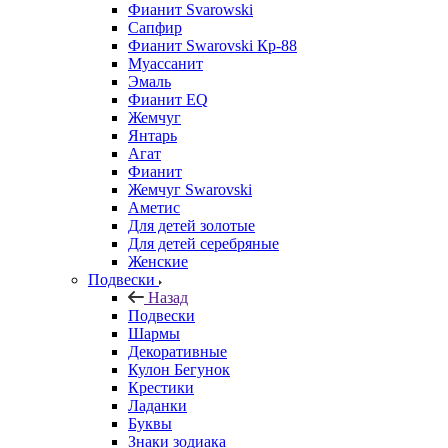
Фианит Svarowski
Сапфир
Фианит Swarovski Кр-88
Муассанит
Эмаль
Фианит EQ
Жемчуг
Янтарь
Агат
Фианит
Жемчуг Swarovski
Аметис
Для детей золотые
Для детей серебряные
Женские
Подвески
Назад
Подвески
Шармы
Декоративные
Кулон Бегунок
Крестики
Ладанки
Буквы
Знаки зодиака