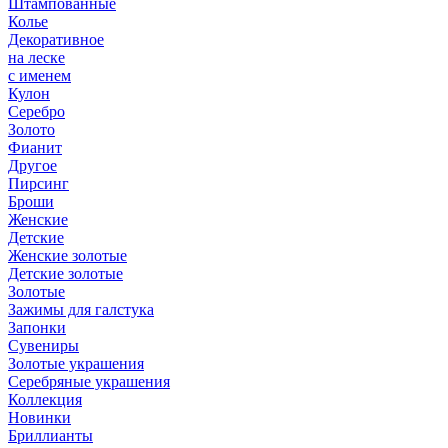
Штампованные
Колье
Декоративное
на леске
с именем
Кулон
Серебро
Золото
Фианит
Другое
Пирсинг
Броши
Женские
Детские
Женские золотые
Детские золотые
Золотые
Зажимы для галстука
Запонки
Сувениры
Золотые украшения
Серебряные украшения
Коллекция
Новинки
Бриллианты