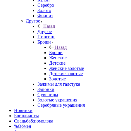
Серебро
Золото
Фианит
Другое
Назад
Другое
Пирсинг
Броши
Назад
Броши
Женские
Детские
Женские золотые
Детские золотые
Золотые
Зажимы для галстука
Запонки
Сувениры
Золотые украшения
Серебряные украшения
Новинки
Бриллианты
Свадьба&помолвка
%Обмен