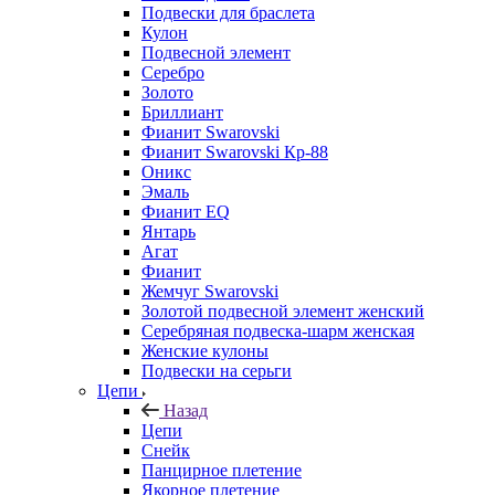
Подвески для браслета
Кулон
Подвесной элемент
Серебро
Золото
Бриллиант
Фианит Swarovski
Фианит Swarovski Кр-88
Оникс
Эмаль
Фианит EQ
Янтарь
Агат
Фианит
Жемчуг Swarovski
Золотой подвесной элемент женcкий
Серебряная подвеска-шарм женская
Женские кулоны
Подвески на серьги
Цепи
Назад
Цепи
Снейк
Панцирное плетение
Якорное плетение