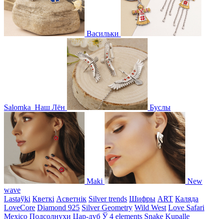
Васильки
Salomka
Наш Лён
Буслы
Maki
New
wave
Lastaўki
Кветкі
Асветнiк
Silver trends
Шифры
ART
Каляда
LoveCore
Diamond 925
Silver Geometry
Wild West
Love Safari
Mexico
Подсолнухи
Цар-дуб
Ў
4 elements
Snake
Kupalle