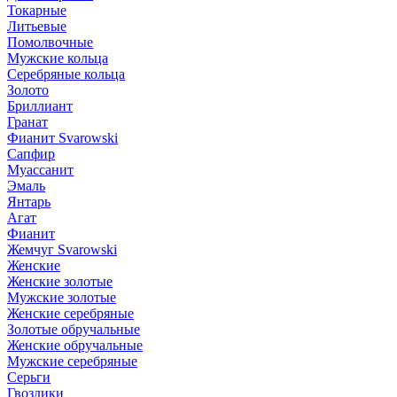
Токарные
Литьевые
Помолвочные
Мужские кольца
Серебряные кольца
Золото
Бриллиант
Гранат
Фианит Svarowski
Сапфир
Муассанит
Эмаль
Янтарь
Агат
Фианит
Жемчуг Svarowski
Женские
Женские золотые
Мужские золотые
Женские серебряные
Золотые обручальные
Женские обручальные
Мужские серебряные
Серьги
Гвоздики