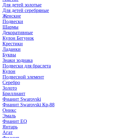
Для детей золотые
Для детей серебряные
Женские
Подвески
Шармы
Декоративные
Кулон Бегунок
Крестики
Ладанки
Буквы
Знаки зодиака
Подвески для браслета
Кулон
Подвесной элемент
Серебро
Золото
Бриллиант
Фианит Swarovski
Фианит Swarovski Кр-88
Оникс
Эмаль
Фианит EQ
Янтарь
Агат
Фианит