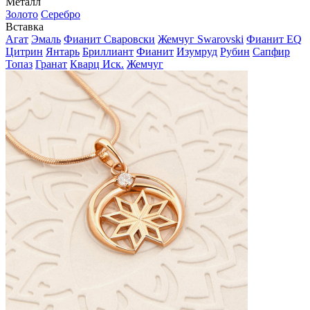
Металл
Золото
Серебро
Вставка
Агат
Эмаль
Фианит Сваровски
Жемчуг Swarovski
Фианит EQ
Цитрин
Янтарь
Бриллиант
Фианит
Изумруд
Рубин
Сапфир
Топаз
Гранат
Кварц Иск.
Жемчуг