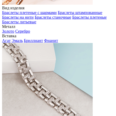
Вид изделия
Браслеты плетеные с шармами
Браслеты штампованные
Браслеты на нити
Браслеты станочные
Браслеты плетеные
Браслеты литьевые
Металл
Золото
Серебро
Вставка
Агат
Эмаль
Бриллиант
Фианит