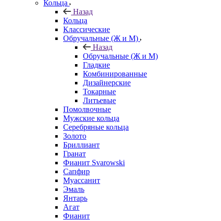
Кольца
Назад
Кольца
Классические
Обручальные (Ж и М)
Назад
Обручальные (Ж и М)
Гладкие
Комбинированные
Дизайнерские
Токарные
Литьевые
Помолвочные
Мужские кольца
Серебряные кольца
Золото
Бриллиант
Гранат
Фианит Svarowski
Сапфир
Муассанит
Эмаль
Янтарь
Агат
Фианит