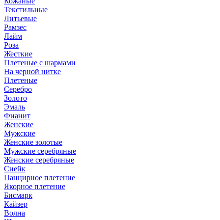
Кожаные
Текстильные
Литьевые
Рамзес
Лайм
Роза
Жесткие
Плетеные с шармами
На черной нитке
Плетеные
Серебро
Золото
Эмаль
Фианит
Женские
Мужские
Женские золотые
Мужские серебряные
Женские серебряные
Снейк
Панцирное плетение
Якорное плетение
Бисмарк
Кайзер
Волна