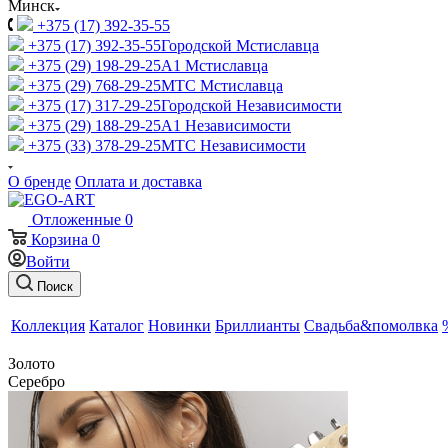
Минск
+375 (17) 392-35-55
+375 (17) 392-35-55
Городской Мстиславца
+375 (29) 198-29-25
A1 Мстиславца
+375 (29) 768-29-25
МТС Мстиславца
+375 (17) 317-29-25
Городской Независимости
+375 (29) 188-29-25
A1 Независимости
+375 (33) 378-29-25
МТС Независимости
О бренде
Оплата и доставка
Отложенные
0
Корзина
0
Войти
Поиск
Коллекция
Каталог
Новинки
Бриллианты
Свадьба&помолвка
Золото
Серебро