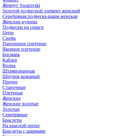
Жемчуг Swarovski
Золотой подвесной элемент женcкий
Серебряная подвеска-шарм женская
Женские кулоны
Подвески на серьги
Цепи
Снейк
Панцирное плетение
Якорное плетение
Бисмарк
Кайзер
Волна
Штампованные
Шнурок кожаный
Прочее
Станочные
Плетеные
Женские
Женские золотые
Золотые
Серебряные
Браслеты
На красной нитке
Браслеты с шармами