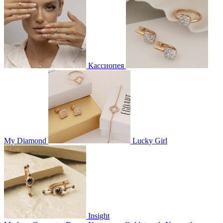
Кассиопея
My Diamond
Lucky Girl
Insight