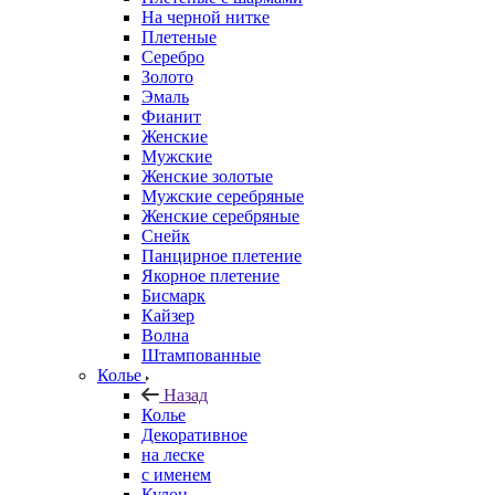
На черной нитке
Плетеные
Серебро
Золото
Эмаль
Фианит
Женские
Мужские
Женские золотые
Мужские серебряные
Женские серебряные
Снейк
Панцирное плетение
Якорное плетение
Бисмарк
Кайзер
Волна
Штампованные
Колье
Назад
Колье
Декоративное
на леске
с именем
Кулон