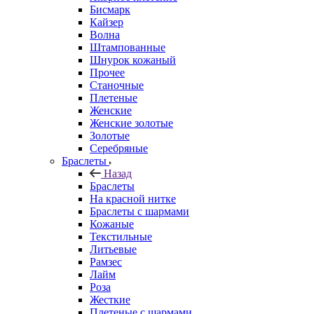
Бисмарк
Кайзер
Волна
Штампованные
Шнурок кожаный
Прочее
Станочные
Плетеные
Женские
Женские золотые
Золотые
Серебряные
Браслеты
Назад
Браслеты
На красной нитке
Браслеты с шармами
Кожаные
Текстильные
Литьевые
Рамзес
Лайм
Роза
Жесткие
Плетеные с шармами