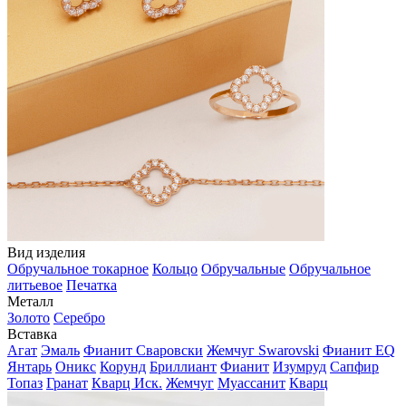
Вид изделия
Обручальное токарное
Кольцо
Обручальные
Обручальное
литьевое
Печатка
Металл
Золото
Серебро
Вставка
Агат
Эмаль
Фианит Сваровски
Жемчуг Swarovski
Фианит EQ
Янтарь
Оникс
Корунд
Бриллиант
Фианит
Изумруд
Сапфир
Топаз
Гранат
Кварц Иск.
Жемчуг
Муассанит
Кварц