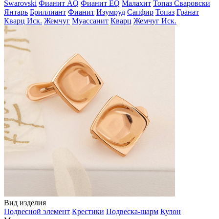
Swarovski
Фианит AQ
Фианит EQ
Малахит
Топаз Сваровски
Янтарь
Бриллиант
Фианит
Изумруд
Сапфир
Топаз
Гранат
Кварц Иск.
Жемчуг
Муассанит
Кварц
Жемчуг Иск.
Вид изделия
Подвесной элемент
Крестики
Подвеска-шарм
Кулон