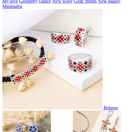
My love
Geometry
Dance
New wave
Gold_trends
New galaxy
Minimalist
Belarus