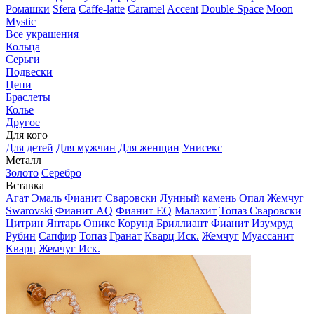
Ромашки
Sfera
Caffe-latte
Caramel
Accent
Double Space
Moon
Mystic
Все украшения
Кольца
Серьги
Подвески
Цепи
Браслеты
Колье
Другое
Для кого
Для детей
Для мужчин
Для женщин
Унисекс
Металл
Золото
Серебро
Вставка
Агат
Эмаль
Фианит Сваровски
Лунный камень
Опал
Жемчуг
Swarovski
Фианит AQ
Фианит EQ
Малахит
Топаз Сваровски
Цитрин
Янтарь
Оникс
Корунд
Бриллиант
Фианит
Изумруд
Рубин
Сапфир
Топаз
Гранат
Кварц Иск.
Жемчуг
Муассанит
Кварц
Жемчуг Иск.