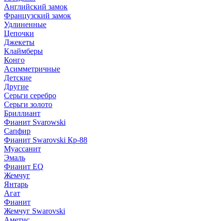
Английский замок
Французский замок
Удлиненные
Цепочки
Джекеты
Клаймберы
Конго
Асимметричные
Детские
Другие
Серьги серебро
Серьги золото
Бриллиант
Фианит Svarowski
Сапфир
Фианит Swarovski Кр-88
Муассанит
Эмаль
Фианит EQ
Жемчуг
Янтарь
Агат
Фианит
Жемчуг Swarovski
Аметис