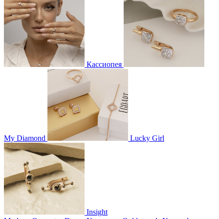
Кассиопея
My Diamond
Lucky Girl
Insight