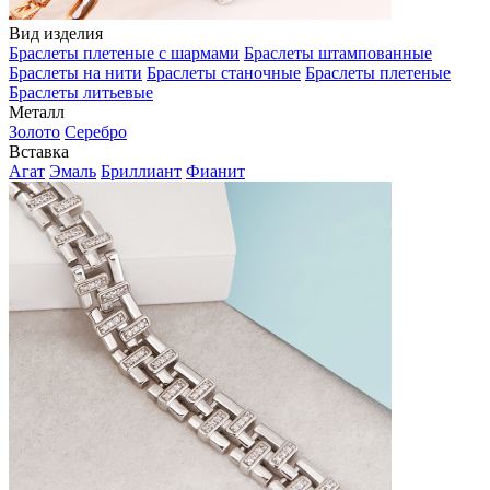
Вид изделия
Браслеты плетеные с шармами
Браслеты штампованные
Браслеты на нити
Браслеты станочные
Браслеты плетеные
Браслеты литьевые
Металл
Золото
Серебро
Вставка
Агат
Эмаль
Бриллиант
Фианит