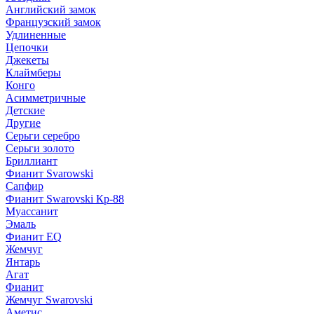
Английский замок
Французский замок
Удлиненные
Цепочки
Джекеты
Клаймберы
Конго
Асимметричные
Детские
Другие
Серьги серебро
Серьги золото
Бриллиант
Фианит Svarowski
Сапфир
Фианит Swarovski Кр-88
Муассанит
Эмаль
Фианит EQ
Жемчуг
Янтарь
Агат
Фианит
Жемчуг Swarovski
Аметис