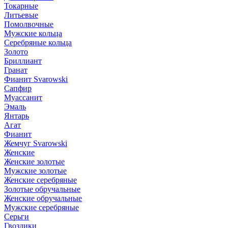
Токарные
Литьевые
Помолвочные
Мужские кольца
Серебряные кольца
Золото
Бриллиант
Гранат
Фианит Svarowski
Сапфир
Муассанит
Эмаль
Янтарь
Агат
Фианит
Жемчуг Svarowski
Женские
Женские золотые
Мужские золотые
Женские серебряные
Золотые обручальные
Женские обручальные
Мужские серебряные
Серьги
Гвоздики