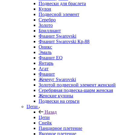
Подвески для браслета
Кулон
Подвесной элемент
Серебро
Золото
Бриллиант
Фианит Swarovski
Фианит Swarovski Кр-88
Оникс
Эмаль
Фианит EQ
Янтарь
Агат
Фианит
Жемчуг Swarovski
Золотой подвесной элемент женcкий
Серебряная подвеска-шарм женская
Женские кулоны
Подвески на серьги
Цепи
Назад
Цепи
Снейк
Панцирное плетение
Якорное плетение