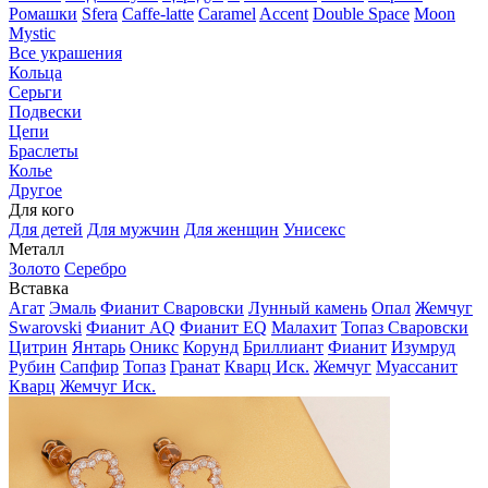
Ромашки
Sfera
Caffe-latte
Caramel
Accent
Double Space
Moon
Mystic
Все украшения
Кольца
Серьги
Подвески
Цепи
Браслеты
Колье
Другое
Для кого
Для детей
Для мужчин
Для женщин
Унисекс
Металл
Золото
Серебро
Вставка
Агат
Эмаль
Фианит Сваровски
Лунный камень
Опал
Жемчуг
Swarovski
Фианит AQ
Фианит EQ
Малахит
Топаз Сваровски
Цитрин
Янтарь
Оникс
Корунд
Бриллиант
Фианит
Изумруд
Рубин
Сапфир
Топаз
Гранат
Кварц Иск.
Жемчуг
Муассанит
Кварц
Жемчуг Иск.