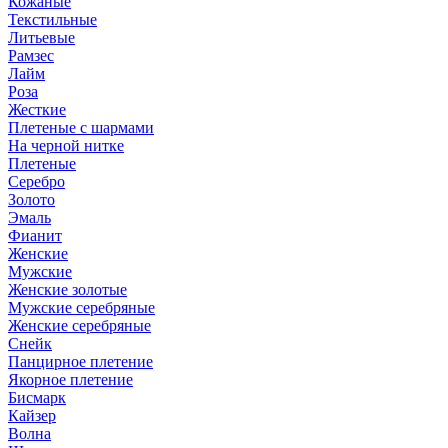
Кожаные
Текстильные
Литьевые
Рамзес
Лайм
Роза
Жесткие
Плетеные с шармами
На черной нитке
Плетеные
Серебро
Золото
Эмаль
Фианит
Женские
Мужские
Женские золотые
Мужские серебряные
Женские серебряные
Снейк
Панцирное плетение
Якорное плетение
Бисмарк
Кайзер
Волна