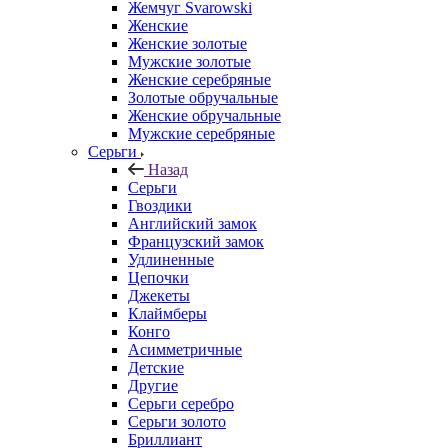
Жемчуг Svarowski
Женские
Женские золотые
Мужские золотые
Женские серебряные
Золотые обручальные
Женские обручальные
Мужские серебряные
Серьги
Назад
Серьги
Гвоздики
Английский замок
Французский замок
Удлиненные
Цепочки
Джекеты
Клаймберы
Конго
Асимметричные
Детские
Другие
Серьги серебро
Серьги золото
Бриллиант