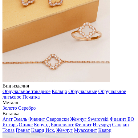
Вид изделия
Обручальное токарное
Кольцо
Обручальные
Обручальное
литьевое
Печатка
Металл
Золото
Серебро
Вставка
Агат
Эмаль
Фианит Сваровски
Жемчуг Swarovski
Фианит EQ
Янтарь
Оникс
Корунд
Бриллиант
Фианит
Изумруд
Сапфир
Топаз
Гранат
Кварц Иск.
Жемчуг
Муассанит
Кварц