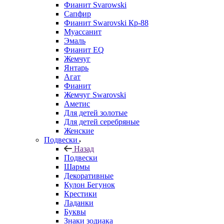
Фианит Svarowski
Сапфир
Фианит Swarovski Кр-88
Муассанит
Эмаль
Фианит EQ
Жемчуг
Янтарь
Агат
Фианит
Жемчуг Swarovski
Аметис
Для детей золотые
Для детей серебряные
Женские
Подвески
Назад
Подвески
Шармы
Декоративные
Кулон Бегунок
Крестики
Ладанки
Буквы
Знаки зодиака