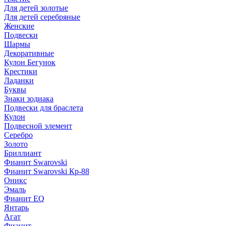
Для детей золотые
Для детей серебряные
Женские
Подвески
Шармы
Декоративные
Кулон Бегунок
Крестики
Ладанки
Буквы
Знаки зодиака
Подвески для браслета
Кулон
Подвесной элемент
Серебро
Золото
Бриллиант
Фианит Swarovski
Фианит Swarovski Кр-88
Оникс
Эмаль
Фианит EQ
Янтарь
Агат
Фианит