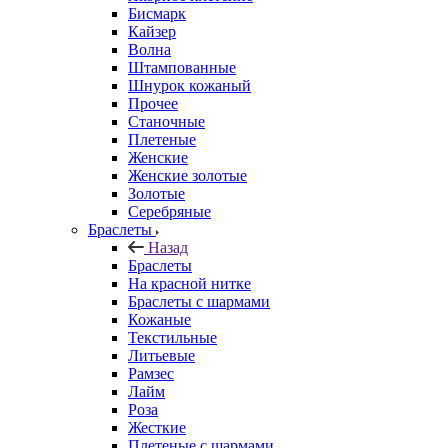
Бисмарк
Кайзер
Волна
Штампованные
Шнурок кожаный
Прочее
Станочные
Плетеные
Женские
Женские золотые
Золотые
Серебряные
Браслеты
Назад
Браслеты
На красной нитке
Браслеты с шармами
Кожаные
Текстильные
Литьевые
Рамзес
Лайм
Роза
Жесткие
Плетеные с шармами