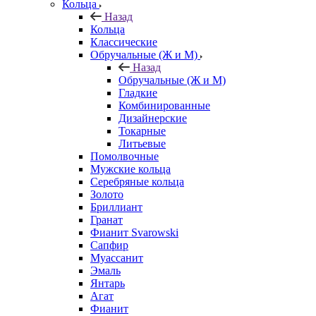
Кольца
Назад
Кольца
Классические
Обручальные (Ж и М)
Назад
Обручальные (Ж и М)
Гладкие
Комбинированные
Дизайнерские
Токарные
Литьевые
Помолвочные
Мужские кольца
Серебряные кольца
Золото
Бриллиант
Гранат
Фианит Svarowski
Сапфир
Муассанит
Эмаль
Янтарь
Агат
Фианит