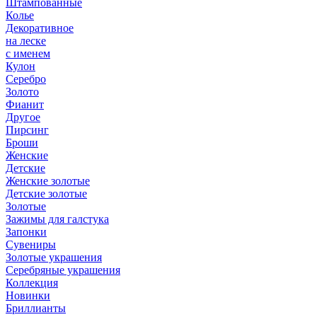
Штампованные
Колье
Декоративное
на леске
с именем
Кулон
Серебро
Золото
Фианит
Другое
Пирсинг
Броши
Женские
Детские
Женские золотые
Детские золотые
Золотые
Зажимы для галстука
Запонки
Сувениры
Золотые украшения
Серебряные украшения
Коллекция
Новинки
Бриллианты