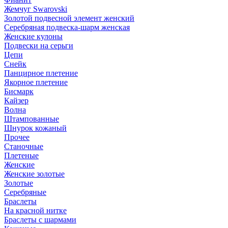
Жемчуг Swarovski
Золотой подвесной элемент женcкий
Серебряная подвеска-шарм женская
Женские кулоны
Подвески на серьги
Цепи
Снейк
Панцирное плетение
Якорное плетение
Бисмарк
Кайзер
Волна
Штампованные
Шнурок кожаный
Прочее
Станочные
Плетеные
Женские
Женские золотые
Золотые
Серебряные
Браслеты
На красной нитке
Браслеты с шармами