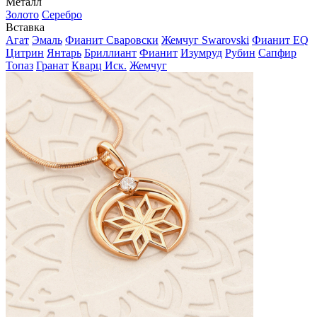
Металл
Золото
Серебро
Вставка
Агат
Эмаль
Фианит Сваровски
Жемчуг Swarovski
Фианит EQ
Цитрин
Янтарь
Бриллиант
Фианит
Изумруд
Рубин
Сапфир
Топаз
Гранат
Кварц Иск.
Жемчуг