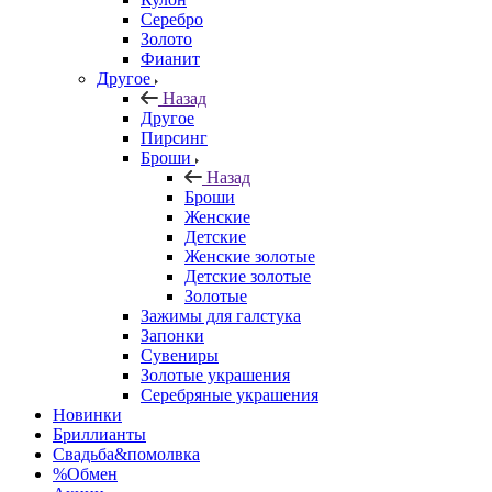
Серебро
Золото
Фианит
Другое
Назад
Другое
Пирсинг
Броши
Назад
Броши
Женские
Детские
Женские золотые
Детские золотые
Золотые
Зажимы для галстука
Запонки
Сувениры
Золотые украшения
Серебряные украшения
Новинки
Бриллианты
Свадьба&помолвка
%Обмен