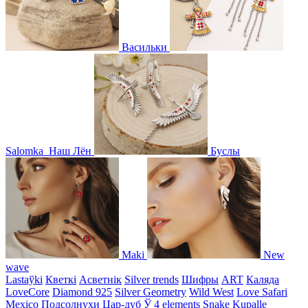
Васильки
Salomka
Наш Лён
Буслы
Maki
New
wave
Lastaўki
Кветкі
Асветнiк
Silver trends
Шифры
ART
Каляда
LoveCore
Diamond 925
Silver Geometry
Wild West
Love Safari
Mexico
Подсолнухи
Цар-дуб
Ў
4 elements
Snake
Kupalle