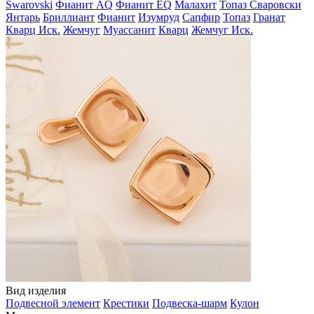
Swarovski
Фианит AQ
Фианит EQ
Малахит
Топаз Сваровски
Янтарь
Бриллиант
Фианит
Изумруд
Сапфир
Топаз
Гранат
Кварц Иск.
Жемчуг
Муассанит
Кварц
Жемчуг Иск.
Вид изделия
Подвесной элемент
Крестики
Подвеска-шарм
Кулон