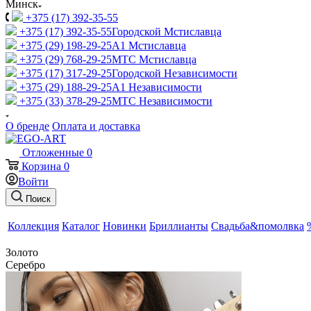
Минск
+375 (17) 392-35-55
+375 (17) 392-35-55
Городской Мстиславца
+375 (29) 198-29-25
A1 Мстиславца
+375 (29) 768-29-25
МТС Мстиславца
+375 (17) 317-29-25
Городской Независимости
+375 (29) 188-29-25
A1 Независимости
+375 (33) 378-29-25
МТС Независимости
О бренде
Оплата и доставка
Отложенные
0
Корзина
0
Войти
Поиск
Коллекция
Каталог
Новинки
Бриллианты
Свадьба&помолвка
Золото
Серебро