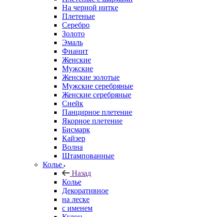
На черной нитке
Плетеные
Серебро
Золото
Эмаль
Фианит
Женские
Мужские
Женские золотые
Мужские серебряные
Женские серебряные
Снейк
Панцирное плетение
Якорное плетение
Бисмарк
Кайзер
Волна
Штампованные
Колье
Назад
Колье
Декоративное
на леске
с именем
Кулон