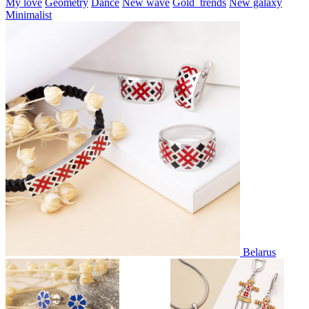
My love
Geometry
Dance
New wave
Gold_trends
New galaxy
Minimalist
Belarus