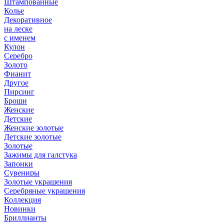
Штампованные
Колье
Декоративное
на леске
с именем
Кулон
Серебро
Золото
Фианит
Другое
Пирсинг
Броши
Женские
Детские
Женские золотые
Детские золотые
Золотые
Зажимы для галстука
Запонки
Сувениры
Золотые украшения
Серебряные украшения
Коллекция
Новинки
Бриллианты