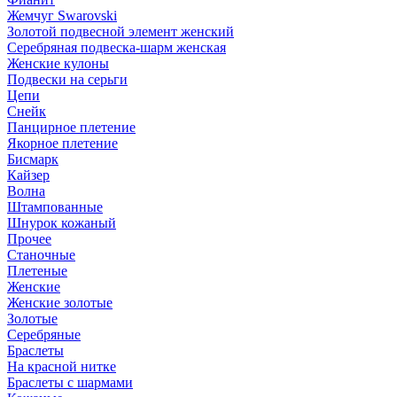
Жемчуг Swarovski
Золотой подвесной элемент женcкий
Серебряная подвеска-шарм женская
Женские кулоны
Подвески на серьги
Цепи
Снейк
Панцирное плетение
Якорное плетение
Бисмарк
Кайзер
Волна
Штампованные
Шнурок кожаный
Прочее
Станочные
Плетеные
Женские
Женские золотые
Золотые
Серебряные
Браслеты
На красной нитке
Браслеты с шармами