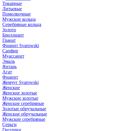
Токарные
Литьевые
Помолвочные
Мужские кольца
Серебряные кольца
Золото
Бриллиант
Гранат
Фианит Svarowski
Сапфир
Муассанит
Эмаль
Янтарь
Агат
Фианит
Жемчуг Svarowski
Женские
Женские золотые
Мужские золотые
Женские серебряные
Золотые обручальные
Женские обручальные
Мужские серебряные
Серьги
Гвоздики