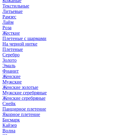
Кожаные
Текстильные
Литьевые
Рамзес
Лайм
Роза
Жесткие
Плетеные с шармами
На черной нитке
Плетеные
Серебро
Золото
Эмаль
Фианит
Женские
Мужские
Женские золотые
Мужские серебряные
Женские серебряные
Снейк
Панцирное плетение
Якорное плетение
Бисмарк
Кайзер
Волна