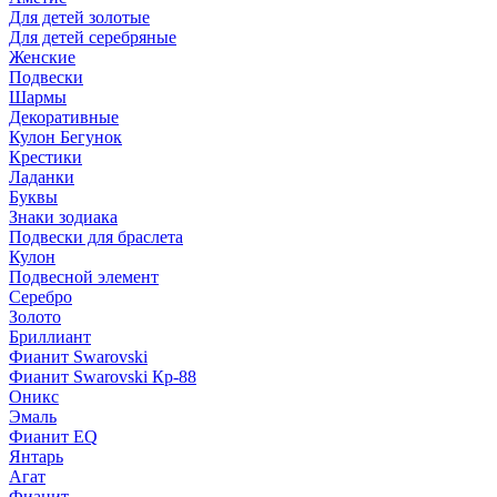
Для детей золотые
Для детей серебряные
Женские
Подвески
Шармы
Декоративные
Кулон Бегунок
Крестики
Ладанки
Буквы
Знаки зодиака
Подвески для браслета
Кулон
Подвесной элемент
Серебро
Золото
Бриллиант
Фианит Swarovski
Фианит Swarovski Кр-88
Оникс
Эмаль
Фианит EQ
Янтарь
Агат
Фианит