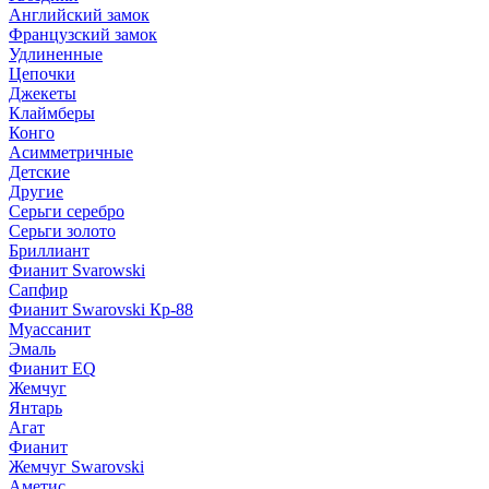
Английский замок
Французский замок
Удлиненные
Цепочки
Джекеты
Клаймберы
Конго
Асимметричные
Детские
Другие
Серьги серебро
Серьги золото
Бриллиант
Фианит Svarowski
Сапфир
Фианит Swarovski Кр-88
Муассанит
Эмаль
Фианит EQ
Жемчуг
Янтарь
Агат
Фианит
Жемчуг Swarovski
Аметис