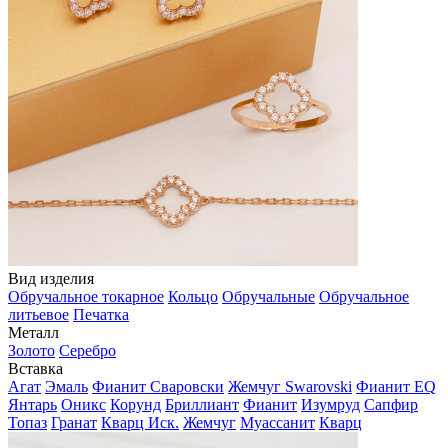
Вид изделия
Обручальное токарное
Кольцо
Обручальные
Обручальное
литьевое
Печатка
Металл
Золото
Серебро
Вставка
Агат
Эмаль
Фианит Сваровски
Жемчуг Swarovski
Фианит EQ
Янтарь
Оникс
Корунд
Бриллиант
Фианит
Изумруд
Сапфир
Топаз
Гранат
Кварц Иск.
Жемчуг
Муассанит
Кварц