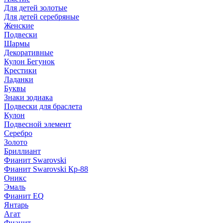
Для детей золотые
Для детей серебряные
Женские
Подвески
Шармы
Декоративные
Кулон Бегунок
Крестики
Ладанки
Буквы
Знаки зодиака
Подвески для браслета
Кулон
Подвесной элемент
Серебро
Золото
Бриллиант
Фианит Swarovski
Фианит Swarovski Кр-88
Оникс
Эмаль
Фианит EQ
Янтарь
Агат
Фианит