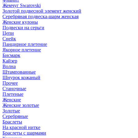
Жемчуг Swarovski
Золотой подвесной элемент женcкий
Серебряная подвеска-шарм женская
Женские кулоны
Подвески на серьги
Цепи
Снейк
Панцирное плетение
Якорное плетение
Бисмарк
Кайзер
Волна
Штампованные
Шнурок кожаный
Прочее
Станочные
Плетеные
Женские
Женские золотые
Золотые
Серебряные
Браслеты
На красной нитке
Браслеты с шармами