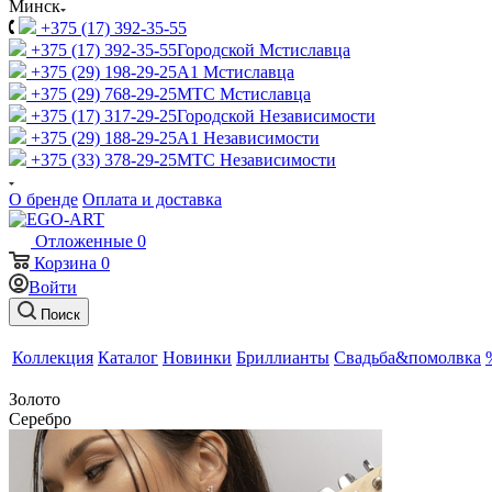
Минск
+375 (17) 392-35-55
+375 (17) 392-35-55
Городской Мстиславца
+375 (29) 198-29-25
A1 Мстиславца
+375 (29) 768-29-25
МТС Мстиславца
+375 (17) 317-29-25
Городской Независимости
+375 (29) 188-29-25
A1 Независимости
+375 (33) 378-29-25
МТС Независимости
О бренде
Оплата и доставка
Отложенные
0
Корзина
0
Войти
Поиск
Коллекция
Каталог
Новинки
Бриллианты
Свадьба&помолвка
Золото
Серебро