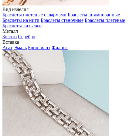
Вид изделия
Браслеты плетеные с шармами
Браслеты штампованные
Браслеты на нити
Браслеты станочные
Браслеты плетеные
Браслеты литьевые
Металл
Золото
Серебро
Вставка
Агат
Эмаль
Бриллиант
Фианит