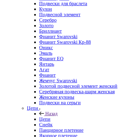
Подвески для браслета
Кулон
Подвесной элемент
Серебро
Золото
Бриллиант
Фианит Swarovski
Фианит Swarovski Кр-88
Оникс
Эмаль
Фианит EQ
Янтарь
Агат
Фианит
Жемчуг Swarovski
Золотой подвесной элемент женcкий
Серебряная подвеска-шарм женская
Женские кулоны
Подвески на серьги
Цепи
Назад
Цепи
Снейк
Панцирное плетение
Якорное плетение