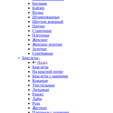
Бисмарк
Кайзер
Волна
Штампованные
Шнурок кожаный
Прочее
Станочные
Плетеные
Женские
Женские золотые
Золотые
Серебряные
Браслеты
Назад
Браслеты
На красной нитке
Браслеты с шармами
Кожаные
Текстильные
Литьевые
Рамзес
Лайм
Роза
Жесткие
Плетеные с шармами