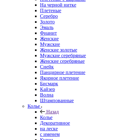
На черной нитке
Плетеные
Серебро
Золото
Эмаль
Фианит
Женские
Мужские
Женские золотые
Мужские серебряные
Женские серебряные
Снейк
Панцирное плетение
Якорное плетение
Бисмарк
Кайзер
Волна
Штампованные
Колье
Назад
Колье
Декоративное
на леске
с именем
Кулон