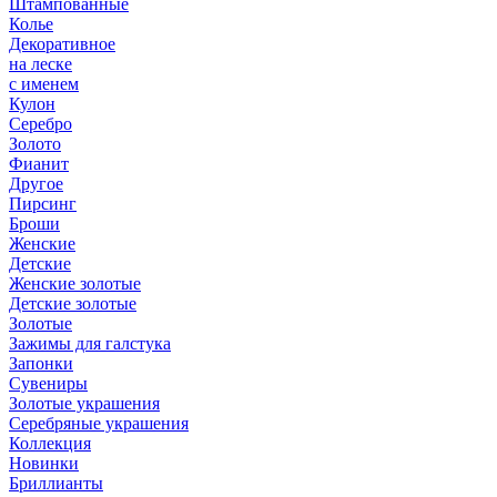
Штампованные
Колье
Декоративное
на леске
с именем
Кулон
Серебро
Золото
Фианит
Другое
Пирсинг
Броши
Женские
Детские
Женские золотые
Детские золотые
Золотые
Зажимы для галстука
Запонки
Сувениры
Золотые украшения
Серебряные украшения
Коллекция
Новинки
Бриллианты