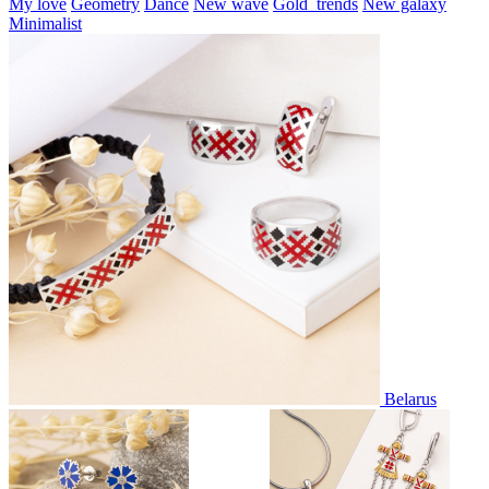
My love
Geometry
Dance
New wave
Gold_trends
New galaxy
Minimalist
Belarus