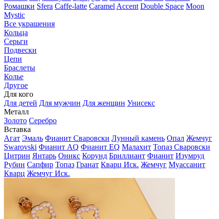
Ромашки
Sfera
Caffe-latte
Caramel
Accent
Double Space
Moon
Mystic
Все украшения
Кольца
Серьги
Подвески
Цепи
Браслеты
Колье
Другое
Для кого
Для детей
Для мужчин
Для женщин
Унисекс
Металл
Золото
Серебро
Вставка
Агат
Эмаль
Фианит Сваровски
Лунный камень
Опал
Жемчуг
Swarovski
Фианит AQ
Фианит EQ
Малахит
Топаз Сваровски
Цитрин
Янтарь
Оникс
Корунд
Бриллиант
Фианит
Изумруд
Рубин
Сапфир
Топаз
Гранат
Кварц Иск.
Жемчуг
Муассанит
Кварц
Жемчуг Иск.