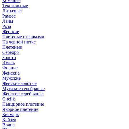
Кожаные
Текстильные
Литьевые
Рамзес
Лайм
Роза
Жесткие
Плетеные с шармами
На черной нитке
Плетеные
Серебро
Золото
Эмаль
Фианит
Женские
Мужские
Женские золотые
Мужские серебряные
Женские серебряные
Снейк
Панцирное плетение
Якорное плетение
Бисмарк
Кайзер
Волна