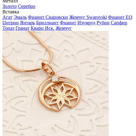
Металл
Золото
Серебро
Вставка
Агат
Эмаль
Фианит Сваровски
Жемчуг Swarovski
Фианит EQ
Цитрин
Янтарь
Бриллиант
Фианит
Изумруд
Рубин
Сапфир
Топаз
Гранат
Кварц Иск.
Жемчуг