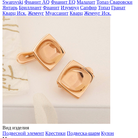
Swarovski
Фианит AQ
Фианит EQ
Малахит
Топаз Сваровски
Янтарь
Бриллиант
Фианит
Изумруд
Сапфир
Топаз
Гранат
Кварц Иск.
Жемчуг
Муассанит
Кварц
Жемчуг Иск.
Вид изделия
Подвесной элемент
Крестики
Подвеска-шарм
Кулон