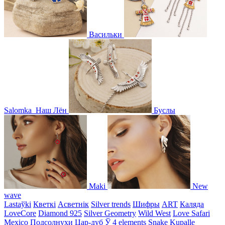
Васильки
Salomka
Наш Лён
Буслы
Maki
New
wave
Lastaўki
Кветкі
Асветнiк
Silver trends
Шифры
ART
Каляда
LoveCore
Diamond 925
Silver Geometry
Wild West
Love Safari
Mexico
Подсолнухи
Цар-дуб
Ў
4 elements
Snake
Kupalle