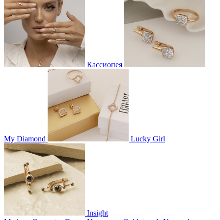
Кассиопея
My Diamond
Lucky Girl
Insight