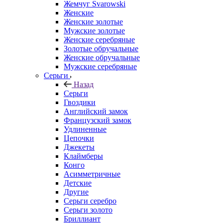
Жемчуг Svarowski
Женские
Женские золотые
Мужские золотые
Женские серебряные
Золотые обручальные
Женские обручальные
Мужские серебряные
Серьги
Назад
Серьги
Гвоздики
Английский замок
Французский замок
Удлиненные
Цепочки
Джекеты
Клаймберы
Конго
Асимметричные
Детские
Другие
Серьги серебро
Серьги золото
Бриллиант