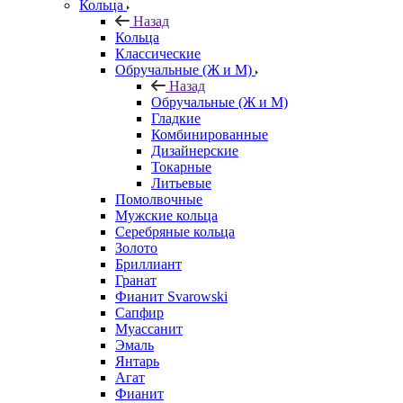
Кольца
Назад
Кольца
Классические
Обручальные (Ж и М)
Назад
Обручальные (Ж и М)
Гладкие
Комбинированные
Дизайнерские
Токарные
Литьевые
Помолвочные
Мужские кольца
Серебряные кольца
Золото
Бриллиант
Гранат
Фианит Svarowski
Сапфир
Муассанит
Эмаль
Янтарь
Агат
Фианит