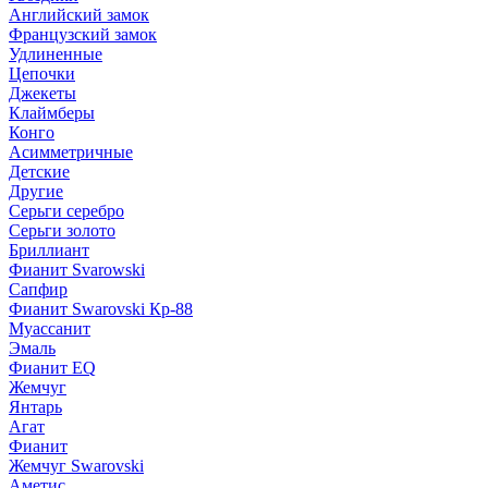
Английский замок
Французский замок
Удлиненные
Цепочки
Джекеты
Клаймберы
Конго
Асимметричные
Детские
Другие
Серьги серебро
Серьги золото
Бриллиант
Фианит Svarowski
Сапфир
Фианит Swarovski Кр-88
Муассанит
Эмаль
Фианит EQ
Жемчуг
Янтарь
Агат
Фианит
Жемчуг Swarovski
Аметис