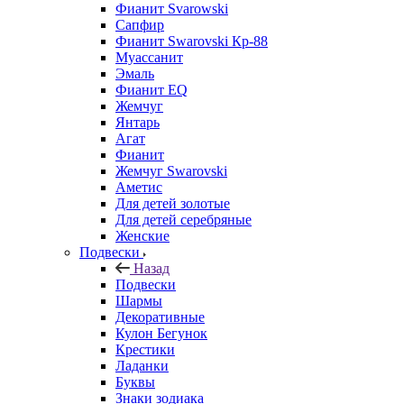
Фианит Svarowski
Сапфир
Фианит Swarovski Кр-88
Муассанит
Эмаль
Фианит EQ
Жемчуг
Янтарь
Агат
Фианит
Жемчуг Swarovski
Аметис
Для детей золотые
Для детей серебряные
Женские
Подвески
Назад
Подвески
Шармы
Декоративные
Кулон Бегунок
Крестики
Ладанки
Буквы
Знаки зодиака