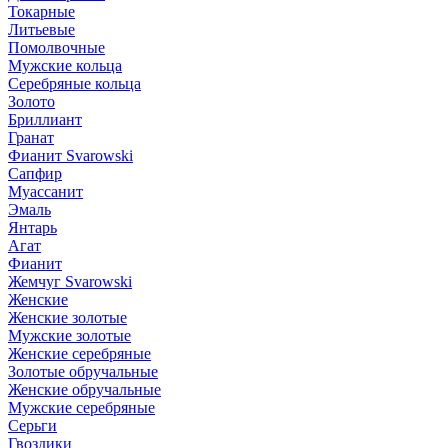
Токарные
Литьевые
Помолвочные
Мужские кольца
Серебряные кольца
Золото
Бриллиант
Гранат
Фианит Svarowski
Сапфир
Муассанит
Эмаль
Янтарь
Агат
Фианит
Жемчуг Svarowski
Женские
Женские золотые
Мужские золотые
Женские серебряные
Золотые обручальные
Женские обручальные
Мужские серебряные
Серьги
Гвоздики