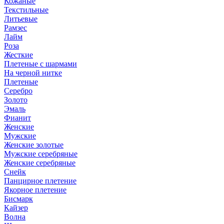
Кожаные
Текстильные
Литьевые
Рамзес
Лайм
Роза
Жесткие
Плетеные с шармами
На черной нитке
Плетеные
Серебро
Золото
Эмаль
Фианит
Женские
Мужские
Женские золотые
Мужские серебряные
Женские серебряные
Снейк
Панцирное плетение
Якорное плетение
Бисмарк
Кайзер
Волна