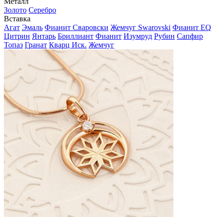
Металл
Золото
Серебро
Вставка
Агат
Эмаль
Фианит Сваровски
Жемчуг Swarovski
Фианит EQ
Цитрин
Янтарь
Бриллиант
Фианит
Изумруд
Рубин
Сапфир
Топаз
Гранат
Кварц Иск.
Жемчуг