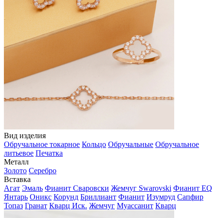
Вид изделия
Обручальное токарное
Кольцо
Обручальные
Обручальное
литьевое
Печатка
Металл
Золото
Серебро
Вставка
Агат
Эмаль
Фианит Сваровски
Жемчуг Swarovski
Фианит EQ
Янтарь
Оникс
Корунд
Бриллиант
Фианит
Изумруд
Сапфир
Топаз
Гранат
Кварц Иск.
Жемчуг
Муассанит
Кварц