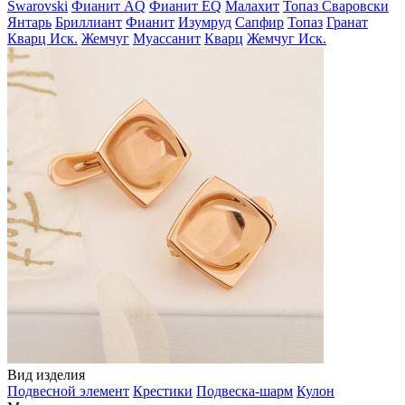
Swarovski
Фианит AQ
Фианит EQ
Малахит
Топаз Сваровски
Янтарь
Бриллиант
Фианит
Изумруд
Сапфир
Топаз
Гранат
Кварц Иск.
Жемчуг
Муассанит
Кварц
Жемчуг Иск.
Вид изделия
Подвесной элемент
Крестики
Подвеска-шарм
Кулон