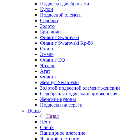
Подвески для браслета
Кулон
Подвесной элемент
Серебро
Золото
Бриллиант
Фианит Swarovski
Фианит Swarovski Кр-88
Оникс
Эмаль
Фианит EQ
Янтарь
Агат
Фианит
Жемчуг Swarovski
Золотой подвесной элемент женcкий
Серебряная подвеска-шарм женская
Женские кулоны
Подвески на серьги
Цепи
Назад
Цепи
Снейк
Панцирное плетение
Якорное плетение