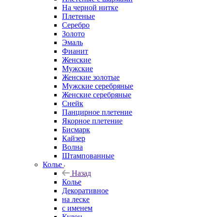
На черной нитке
Плетеные
Серебро
Золото
Эмаль
Фианит
Женские
Мужские
Женские золотые
Мужские серебряные
Женские серебряные
Снейк
Панцирное плетение
Якорное плетение
Бисмарк
Кайзер
Волна
Штампованные
Колье
Назад
Колье
Декоративное
на леске
с именем
Кулон