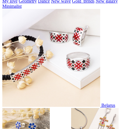
My love
Geometry
Dance
New wave
Gold_trends
New galaxy
Minimalist
Belarus