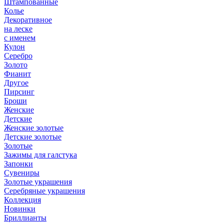
Штампованные
Колье
Декоративное
на леске
с именем
Кулон
Серебро
Золото
Фианит
Другое
Пирсинг
Броши
Женские
Детские
Женские золотые
Детские золотые
Золотые
Зажимы для галстука
Запонки
Сувениры
Золотые украшения
Серебряные украшения
Коллекция
Новинки
Бриллианты