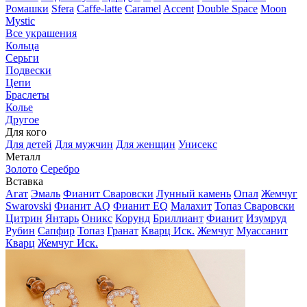
Ромашки
Sfera
Caffe-latte
Caramel
Accent
Double Space
Moon
Mystic
Все украшения
Кольца
Серьги
Подвески
Цепи
Браслеты
Колье
Другое
Для кого
Для детей
Для мужчин
Для женщин
Унисекс
Металл
Золото
Серебро
Вставка
Агат
Эмаль
Фианит Сваровски
Лунный камень
Опал
Жемчуг
Swarovski
Фианит AQ
Фианит EQ
Малахит
Топаз Сваровски
Цитрин
Янтарь
Оникс
Корунд
Бриллиант
Фианит
Изумруд
Рубин
Сапфир
Топаз
Гранат
Кварц Иск.
Жемчуг
Муассанит
Кварц
Жемчуг Иск.