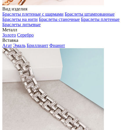
Вид изделия
Браслеты плетеные с шармами
Браслеты штампованные
Браслеты на нити
Браслеты станочные
Браслеты плетеные
Браслеты литьевые
Металл
Золото
Серебро
Вставка
Агат
Эмаль
Бриллиант
Фианит