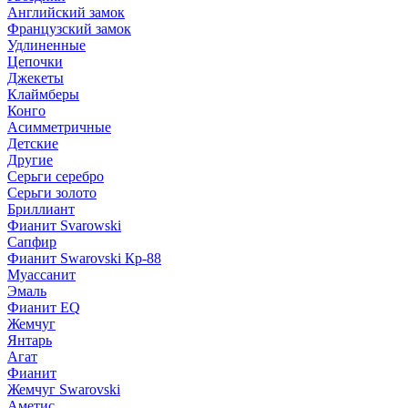
Английский замок
Французский замок
Удлиненные
Цепочки
Джекеты
Клаймберы
Конго
Асимметричные
Детские
Другие
Серьги серебро
Серьги золото
Бриллиант
Фианит Svarowski
Сапфир
Фианит Swarovski Кр-88
Муассанит
Эмаль
Фианит EQ
Жемчуг
Янтарь
Агат
Фианит
Жемчуг Swarovski
Аметис