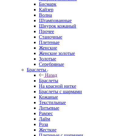
Бисмарк
Кайзер
Волна
Штампованные
Шнурок кожаный
Прочее
Станочные
Плетеные
Женские
Женские золотые
Золотые
Серебряные
Браслеты
Назад
Браслеты
На красной нитке
Браслеты с шармами
Кожаные
Текстильные
Литьевые
Рамзес
Лайм
Роза
Жесткие
Плетеные с шармами