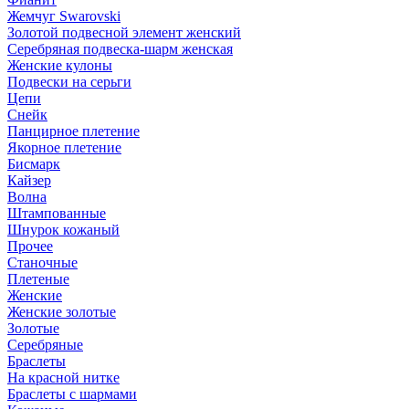
Жемчуг Swarovski
Золотой подвесной элемент женcкий
Серебряная подвеска-шарм женская
Женские кулоны
Подвески на серьги
Цепи
Снейк
Панцирное плетение
Якорное плетение
Бисмарк
Кайзер
Волна
Штампованные
Шнурок кожаный
Прочее
Станочные
Плетеные
Женские
Женские золотые
Золотые
Серебряные
Браслеты
На красной нитке
Браслеты с шармами