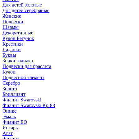
Для детей золотые
Для детей серебряные
Женские
Подвески
Шармы
Декоративные
Кулон Бегунок
Крестики
Ладанки
Буквы
Знаки зодиака
Подвески для браслета
Кулон
Подвесной элемент
Серебро
Золото
Бриллиант
Фианит Swarovski
Фианит Swarovski Кр-88
Оникс
Эмаль
Фианит EQ
Янтарь
Агат
Фианит