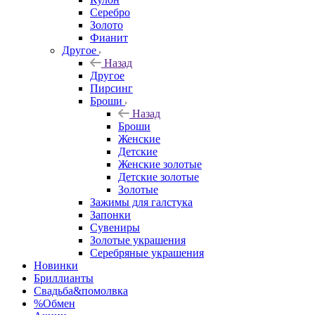
Серебро
Золото
Фианит
Другое
Назад
Другое
Пирсинг
Броши
Назад
Броши
Женские
Детские
Женские золотые
Детские золотые
Золотые
Зажимы для галстука
Запонки
Сувениры
Золотые украшения
Серебряные украшения
Новинки
Бриллианты
Свадьба&помолвка
%Обмен