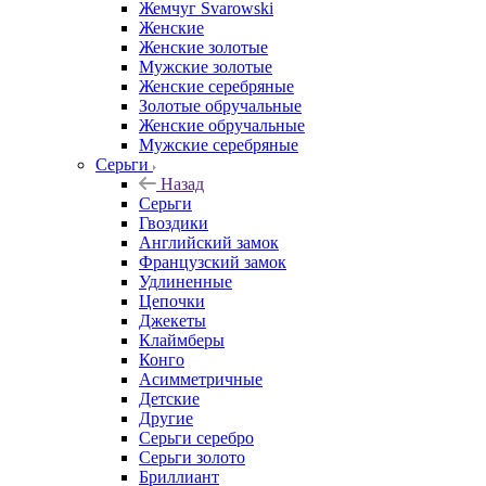
Жемчуг Svarowski
Женские
Женские золотые
Мужские золотые
Женские серебряные
Золотые обручальные
Женские обручальные
Мужские серебряные
Серьги
Назад
Серьги
Гвоздики
Английский замок
Французский замок
Удлиненные
Цепочки
Джекеты
Клаймберы
Конго
Асимметричные
Детские
Другие
Серьги серебро
Серьги золото
Бриллиант