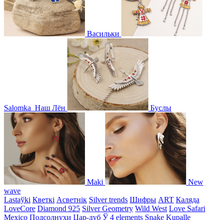
Васильки
Salomka
Наш Лён
Буслы
Maki
New
wave
Lastaўki
Кветкі
Асветнiк
Silver trends
Шифры
ART
Каляда
LoveCore
Diamond 925
Silver Geometry
Wild West
Love Safari
Mexico
Подсолнухи
Цар-дуб
Ў
4 elements
Snake
Kupalle