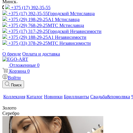
Минск
+375 (17) 392-35-55
+375 (17) 392-35-55
Городской Мстиславца
+375 (29) 198-29-25
A1 Мстиславца
+375 (29) 768-29-25
МТС Мстиславца
+375 (17) 317-29-25
Городской Независимости
+375 (29) 188-29-25
A1 Независимости
+375 (33) 378-29-25
МТС Независимости
О бренде
Оплата и доставка
Отложенные
0
Корзина
0
Войти
Поиск
Коллекция
Каталог
Новинки
Бриллианты
Свадьба&помолвка
Золото
Серебро