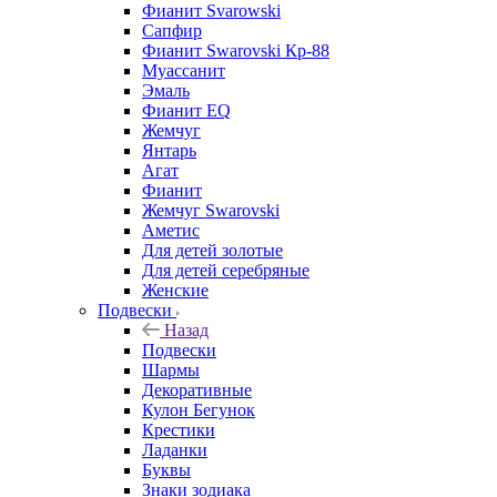
Фианит Svarowski
Сапфир
Фианит Swarovski Кр-88
Муассанит
Эмаль
Фианит EQ
Жемчуг
Янтарь
Агат
Фианит
Жемчуг Swarovski
Аметис
Для детей золотые
Для детей серебряные
Женские
Подвески
Назад
Подвески
Шармы
Декоративные
Кулон Бегунок
Крестики
Ладанки
Буквы
Знаки зодиака