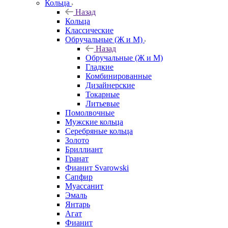
Кольца
Назад
Кольца
Классические
Обручальные (Ж и М)
Назад
Обручальные (Ж и М)
Гладкие
Комбинированные
Дизайнерские
Токарные
Литьевые
Помолвочные
Мужские кольца
Серебряные кольца
Золото
Бриллиант
Гранат
Фианит Svarowski
Сапфир
Муассанит
Эмаль
Янтарь
Агат
Фианит