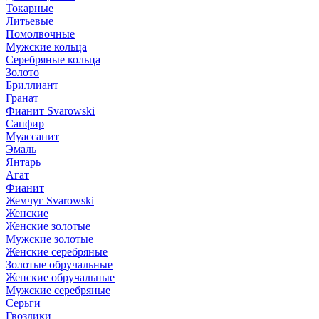
Токарные
Литьевые
Помолвочные
Мужские кольца
Серебряные кольца
Золото
Бриллиант
Гранат
Фианит Svarowski
Сапфир
Муассанит
Эмаль
Янтарь
Агат
Фианит
Жемчуг Svarowski
Женские
Женские золотые
Мужские золотые
Женские серебряные
Золотые обручальные
Женские обручальные
Мужские серебряные
Серьги
Гвоздики