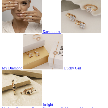
Кассиопея
My Diamond
Lucky Girl
Insight