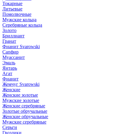
Токарные
Литьевые
Помолвочные
Мужские кольца
Серебряные кольца
Золото
Бриллиант
Гранат
Фианит Svarowski
Сапфир
Муассанит
Эмаль
Янтарь
Агат
Фианит
Жемчуг Svarowski
Женские
Женские золотые
Мужские золотые
Женские серебряные
Золотые обручальные
Женские обручальные
Мужские серебряные
Серьги
Гвоздики