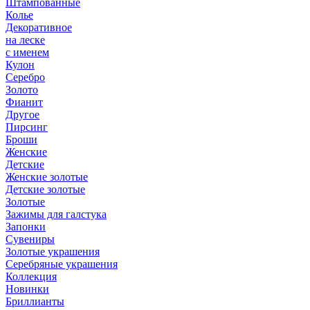
Штампованные
Колье
Декоративное
на леске
с именем
Кулон
Серебро
Золото
Фианит
Другое
Пирсинг
Броши
Женские
Детские
Женские золотые
Детские золотые
Золотые
Зажимы для галстука
Запонки
Сувениры
Золотые украшения
Серебряные украшения
Коллекция
Новинки
Бриллианты