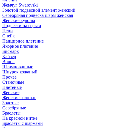
Жемчуг Swarovski
Золотой подвесной элемент женcкий
Серебряная подвеска-шарм женская
Женские кулоны
Подвески на серьги
Цепи
Снейк
Панцирное плетение
Якорное плетение
Бисмарк
Кайзер
Волна
Штампованные
Шнурок кожаный
Прочее
Станочные
Плетеные
Женские
Женские золотые
Золотые
Серебряные
Браслеты
На красной нитке
Браслеты с шармами