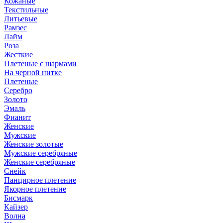
Кожаные
Текстильные
Литьевые
Рамзес
Лайм
Роза
Жесткие
Плетеные с шармами
На черной нитке
Плетеные
Серебро
Золото
Эмаль
Фианит
Женские
Мужские
Женские золотые
Мужские серебряные
Женские серебряные
Снейк
Панцирное плетение
Якорное плетение
Бисмарк
Кайзер
Волна