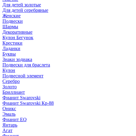
Для детей золотые
Для детей серебряные
Женские
Подвески
Шармы
Декоративные
Кулон Бегунок
Крестики
Ладанки
Буквы
Знаки зодиака
Подвески для браслета
Кулон
Подвесной элемент
Серебро
Золото
Бриллиант
Фианит Swarovski
Фианит Swarovski Кр-88
Оникс
Эмаль
Фианит EQ
Янтарь
Агат
Фианит