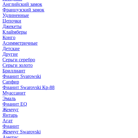
Английский замок
Французский замок
Удлиненные
Цепочки
Джекеты
Клаймберы
Конго
Асимметричные
Детские
Другие
Серьги серебро
Серьги золото
Бриллиант
Фианит Svarowski
Сапфир
Фианит Swarovski Кр-88
Муассанит
Эмаль
Фианит EQ
Жемчуг
Янтарь
Агат
Фианит
Жемчуг Swarovski
Аметис