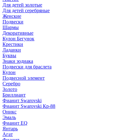
Для детей золотые
Для детей серебряные
Женские
Подвески
Шармы
Декоративные
Кулон Бегунок
Крестики
Ладанки
Буквы
Знаки зодиака
Подвески для браслета
Кулон
Подвесной элемент
Серебро
Золото
Бриллиант
Фианит Swarovski
Фианит Swarovski Кр-88
Оникс
Эмаль
Фианит EQ
Янтарь
Агат
Фианит