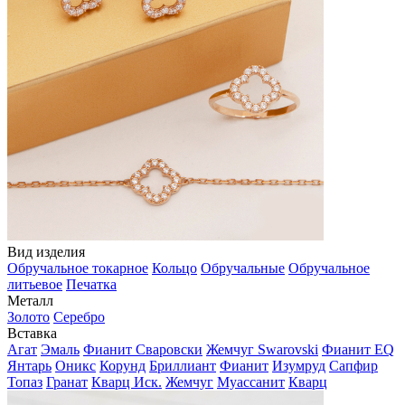
Вид изделия
Обручальное токарное
Кольцо
Обручальные
Обручальное
литьевое
Печатка
Металл
Золото
Серебро
Вставка
Агат
Эмаль
Фианит Сваровски
Жемчуг Swarovski
Фианит EQ
Янтарь
Оникс
Корунд
Бриллиант
Фианит
Изумруд
Сапфир
Топаз
Гранат
Кварц Иск.
Жемчуг
Муассанит
Кварц