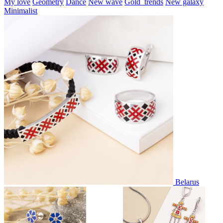
My love
Geometry
Dance
New wave
Gold_trends
New galaxy
Minimalist
Belarus