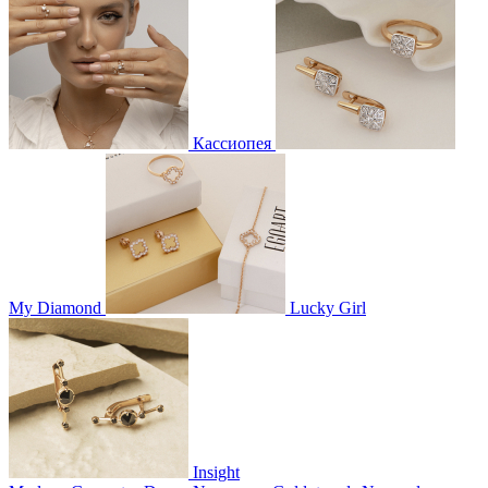
Кассиопея
My Diamond
Lucky Girl
Insight