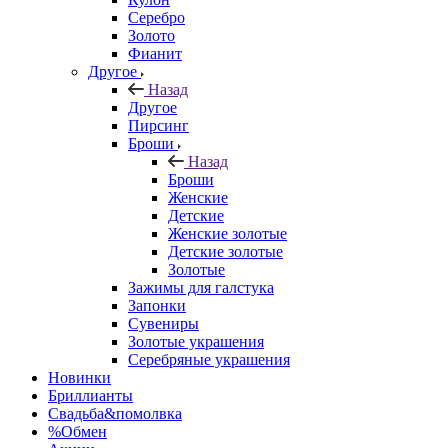
Серебро
Золото
Фианит
Другое
Назад
Другое
Пирсинг
Броши
Назад
Броши
Женские
Детские
Женские золотые
Детские золотые
Золотые
Зажимы для галстука
Запонки
Сувениры
Золотые украшения
Серебряные украшения
Новинки
Бриллианты
Свадьба&помолвка
%Обмен