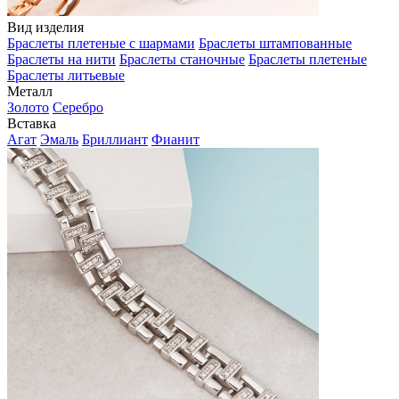
Вид изделия
Браслеты плетеные с шармами
Браслеты штампованные
Браслеты на нити
Браслеты станочные
Браслеты плетеные
Браслеты литьевые
Металл
Золото
Серебро
Вставка
Агат
Эмаль
Бриллиант
Фианит