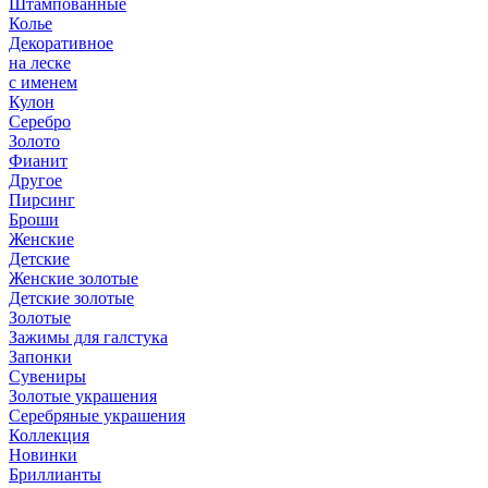
Штампованные
Колье
Декоративное
на леске
с именем
Кулон
Серебро
Золото
Фианит
Другое
Пирсинг
Броши
Женские
Детские
Женские золотые
Детские золотые
Золотые
Зажимы для галстука
Запонки
Сувениры
Золотые украшения
Серебряные украшения
Коллекция
Новинки
Бриллианты