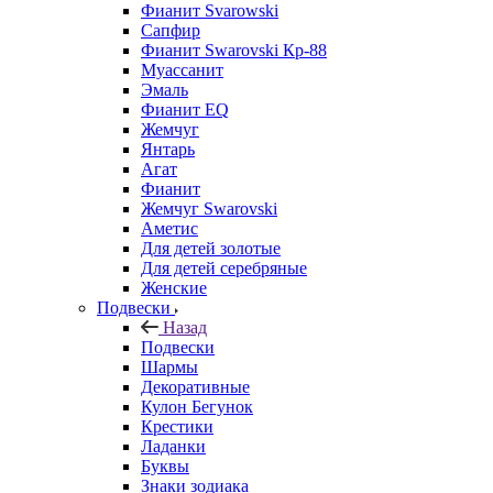
Фианит Svarowski
Сапфир
Фианит Swarovski Кр-88
Муассанит
Эмаль
Фианит EQ
Жемчуг
Янтарь
Агат
Фианит
Жемчуг Swarovski
Аметис
Для детей золотые
Для детей серебряные
Женские
Подвески
Назад
Подвески
Шармы
Декоративные
Кулон Бегунок
Крестики
Ладанки
Буквы
Знаки зодиака