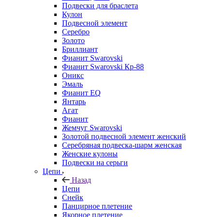
Подвески для браслета
Кулон
Подвесной элемент
Серебро
Золото
Бриллиант
Фианит Swarovski
Фианит Swarovski Кр-88
Оникс
Эмаль
Фианит EQ
Янтарь
Агат
Фианит
Жемчуг Swarovski
Золотой подвесной элемент женcкий
Серебряная подвеска-шарм женская
Женские кулоны
Подвески на серьги
Цепи
Назад
Цепи
Снейк
Панцирное плетение
Якорное плетение