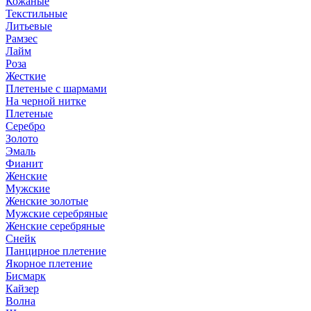
Кожаные
Текстильные
Литьевые
Рамзес
Лайм
Роза
Жесткие
Плетеные с шармами
На черной нитке
Плетеные
Серебро
Золото
Эмаль
Фианит
Женские
Мужские
Женские золотые
Мужские серебряные
Женские серебряные
Снейк
Панцирное плетение
Якорное плетение
Бисмарк
Кайзер
Волна