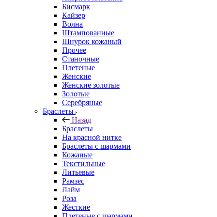
Бисмарк
Кайзер
Волна
Штампованные
Шнурок кожаный
Прочее
Станочные
Плетеные
Женские
Женские золотые
Золотые
Серебряные
Браслеты
Назад
Браслеты
На красной нитке
Браслеты с шармами
Кожаные
Текстильные
Литьевые
Рамзес
Лайм
Роза
Жесткие
Плетеные с шармами