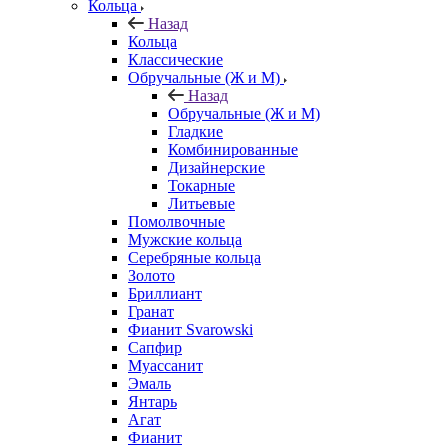
Кольца
Назад
Кольца
Классические
Обручальные (Ж и М)
Назад
Обручальные (Ж и М)
Гладкие
Комбинированные
Дизайнерские
Токарные
Литьевые
Помолвочные
Мужские кольца
Серебряные кольца
Золото
Бриллиант
Гранат
Фианит Svarowski
Сапфир
Муассанит
Эмаль
Янтарь
Агат
Фианит