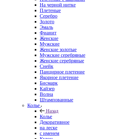
На черной нитке
Плетеные
Серебро
Золото
Эмаль
Фианит
Женские
Мужские
Женские золотые
Мужские серебряные
Женские серебряные
Снейк
Панцирное плетение
Якорное плетение
Бисмарк
Кайзер
Волна
Штампованные
Колье
Назад
Колье
Декоративное
на леске
с именем
Кулон