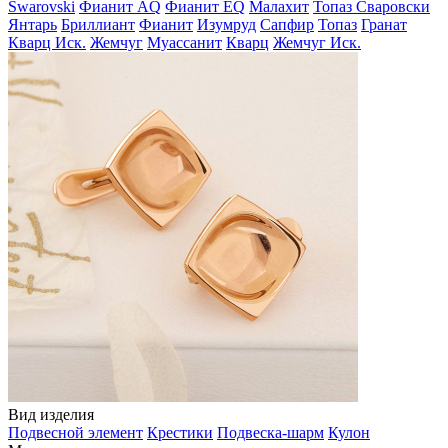
Swarovski
Фианит AQ
Фианит EQ
Малахит
Топаз Сваровски
Янтарь
Бриллиант
Фианит
Изумруд
Сапфир
Топаз
Гранат
Кварц Иск.
Жемчуг
Муассанит
Кварц
Жемчуг Иск.
Вид изделия
Подвесной элемент
Крестики
Подвеска-шарм
Кулон