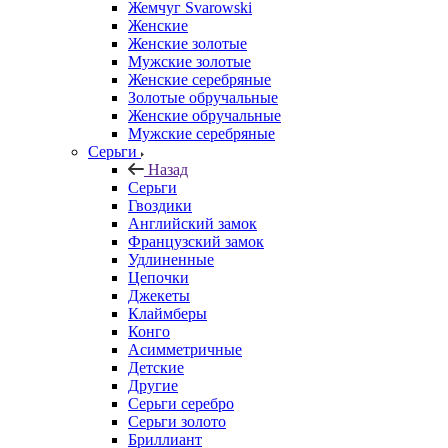
Жемчуг Svarowski
Женские
Женские золотые
Мужские золотые
Женские серебряные
Золотые обручальные
Женские обручальные
Мужские серебряные
Серьги
Назад
Серьги
Гвоздики
Английский замок
Французский замок
Удлиненные
Цепочки
Джекеты
Клаймберы
Конго
Асимметричные
Детские
Другие
Серьги серебро
Серьги золото
Бриллиант