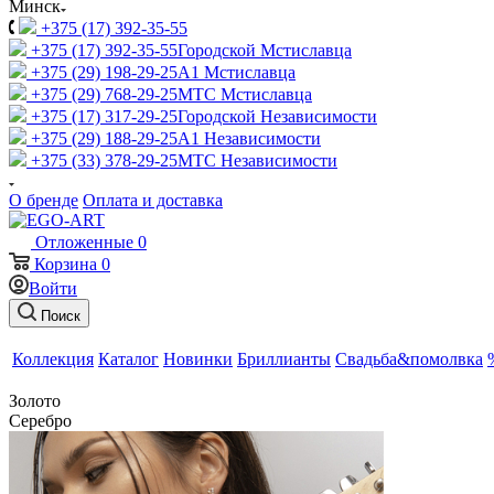
Минск
+375 (17) 392-35-55
+375 (17) 392-35-55
Городской Мстиславца
+375 (29) 198-29-25
A1 Мстиславца
+375 (29) 768-29-25
МТС Мстиславца
+375 (17) 317-29-25
Городской Независимости
+375 (29) 188-29-25
A1 Независимости
+375 (33) 378-29-25
МТС Независимости
О бренде
Оплата и доставка
Отложенные
0
Корзина
0
Войти
Поиск
Коллекция
Каталог
Новинки
Бриллианты
Свадьба&помолвка
Золото
Серебро