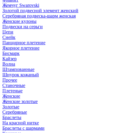
Жемчуг Swarovski
Золотой подвесной элемент женcкий
Серебряная подвеска-шарм женская
Женские кулоны
Подвески на серьги
Цепи
Снейк
Панцирное плетение
Якорное плетение
Бисмарк
Кайзер
Волна
Штампованные
Шнурок кожаный
Прочее
Станочные
Плетеные
Женские
Женские золотые
Золотые
Серебряные
Браслеты
На красной нитке
Браслеты с шармами