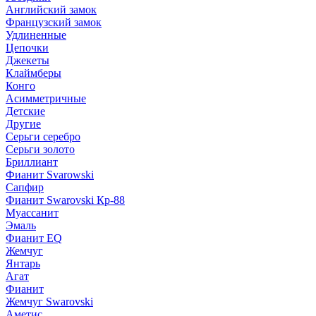
Английский замок
Французский замок
Удлиненные
Цепочки
Джекеты
Клаймберы
Конго
Асимметричные
Детские
Другие
Серьги серебро
Серьги золото
Бриллиант
Фианит Svarowski
Сапфир
Фианит Swarovski Кр-88
Муассанит
Эмаль
Фианит EQ
Жемчуг
Янтарь
Агат
Фианит
Жемчуг Swarovski
Аметис