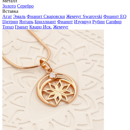
Металл
Золото
Серебро
Вставка
Агат
Эмаль
Фианит Сваровски
Жемчуг Swarovski
Фианит EQ
Цитрин
Янтарь
Бриллиант
Фианит
Изумруд
Рубин
Сапфир
Топаз
Гранат
Кварц Иск.
Жемчуг