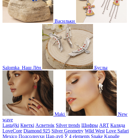
Васильки
Salomka
Наш Лён
Буслы
Maki
New
wave
Lastaўki
Кветкі
Асветнiк
Silver trends
Шифры
ART
Каляда
LoveCore
Diamond 925
Silver Geometry
Wild West
Love Safari
Mexico
Подсолнухи
Цар-дуб
Ў
4 elements
Snake
Kupalle