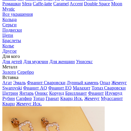
Ромашки
Sfera
Caffe-latte
Caramel
Accent
Double Space
Moon
Mystic
Все украшения
Кольца
Серьги
Подвески
Цепи
Браслеты
Колье
Другое
Для кого
Для детей
Для мужчин
Для женщин
Унисекс
Металл
Золото
Серебро
Вставка
Агат
Эмаль
Фианит Сваровски
Лунный камень
Опал
Жемчуг
Swarovski
Фианит AQ
Фианит EQ
Малахит
Топаз Сваровски
Цитрин
Янтарь
Оникс
Корунд
Бриллиант
Фианит
Изумруд
Рубин
Сапфир
Топаз
Гранат
Кварц Иск.
Жемчуг
Муассанит
Кварц
Жемчуг Иск.