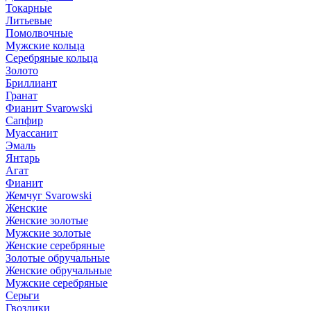
Токарные
Литьевые
Помолвочные
Мужские кольца
Серебряные кольца
Золото
Бриллиант
Гранат
Фианит Svarowski
Сапфир
Муассанит
Эмаль
Янтарь
Агат
Фианит
Жемчуг Svarowski
Женские
Женские золотые
Мужские золотые
Женские серебряные
Золотые обручальные
Женские обручальные
Мужские серебряные
Серьги
Гвоздики