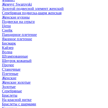
Жемчуг Swarovski
Золотой подвесной элемент женcкий
Серебряная подвеска-шарм женская
Женские кулоны
Подвески на серьги
Цепи
Снейк
Панцирное плетение
Якорное плетение
Бисмарк
Кайзер
Волна
Штампованные
Шнурок кожаный
Прочее
Станочные
Плетеные
Женские
Женские золотые
Золотые
Серебряные
Браслеты
На красной нитке
Браслеты с шармами