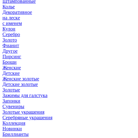
Штампованные
Колье
Декоративное
на леске
с именем
Кулон
Серебро
Золото
Фианит
Другое
Пирсинг
Броши
Женские
Детские
Женские золотые
Детские золотые
Золотые
Зажимы для галстука
Запонки
Сувениры
Золотые украшения
Серебряные украшения
Коллекция
Новинки
Бриллианты