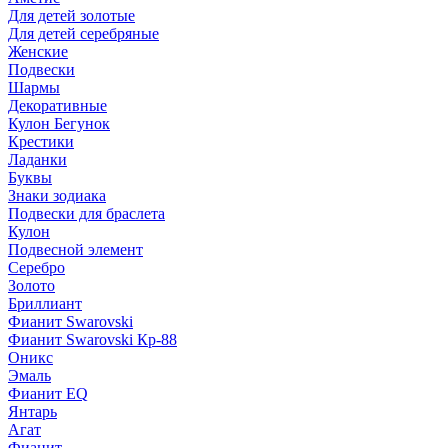
Для детей золотые
Для детей серебряные
Женские
Подвески
Шармы
Декоративные
Кулон Бегунок
Крестики
Ладанки
Буквы
Знаки зодиака
Подвески для браслета
Кулон
Подвесной элемент
Серебро
Золото
Бриллиант
Фианит Swarovski
Фианит Swarovski Кр-88
Оникс
Эмаль
Фианит EQ
Янтарь
Агат
Фианит