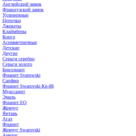
Английский замок
Французский замок
Удлиненные
Цепочки
Джекеты
Клаймберы
Конго
Асимметричные
Детские
Другие
Серьги серебро
Серьги золото
Бриллиант
Фианит Svarowski
Сапфир
Фианит Swarovski Кр-88
Муассанит
Эмаль
Фианит EQ
Жемчуг
Янтарь
Агат
Фианит
Жемчуг Swarovski
Аметис