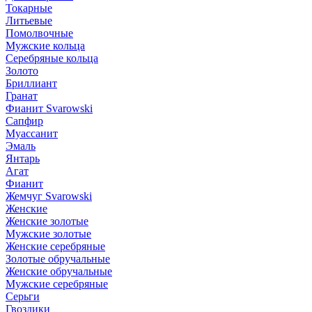
Токарные
Литьевые
Помолвочные
Мужские кольца
Серебряные кольца
Золото
Бриллиант
Гранат
Фианит Svarowski
Сапфир
Муассанит
Эмаль
Янтарь
Агат
Фианит
Жемчуг Svarowski
Женские
Женские золотые
Мужские золотые
Женские серебряные
Золотые обручальные
Женские обручальные
Мужские серебряные
Серьги
Гвоздики