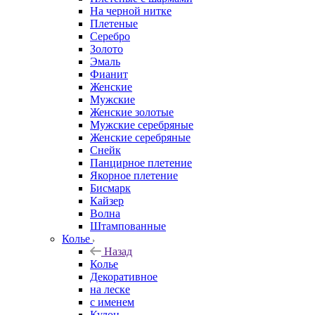
На черной нитке
Плетеные
Серебро
Золото
Эмаль
Фианит
Женские
Мужские
Женские золотые
Мужские серебряные
Женские серебряные
Снейк
Панцирное плетение
Якорное плетение
Бисмарк
Кайзер
Волна
Штампованные
Колье
Назад
Колье
Декоративное
на леске
с именем
Кулон