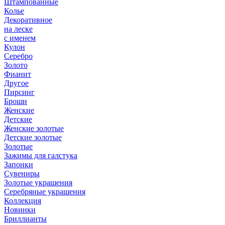
Штампованные
Колье
Декоративное
на леске
с именем
Кулон
Серебро
Золото
Фианит
Другое
Пирсинг
Броши
Женские
Детские
Женские золотые
Детские золотые
Золотые
Зажимы для галстука
Запонки
Сувениры
Золотые украшения
Серебряные украшения
Коллекция
Новинки
Бриллианты