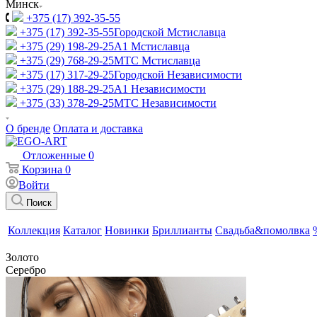
Минск
+375 (17) 392-35-55
+375 (17) 392-35-55
Городской Мстиславца
+375 (29) 198-29-25
A1 Мстиславца
+375 (29) 768-29-25
МТС Мстиславца
+375 (17) 317-29-25
Городской Независимости
+375 (29) 188-29-25
A1 Независимости
+375 (33) 378-29-25
МТС Независимости
О бренде
Оплата и доставка
Отложенные
0
Корзина
0
Войти
Поиск
Коллекция
Каталог
Новинки
Бриллианты
Свадьба&помолвка
Золото
Серебро