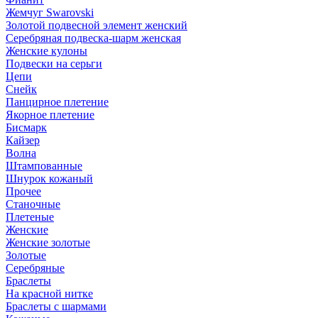
Жемчуг Swarovski
Золотой подвесной элемент женcкий
Серебряная подвеска-шарм женская
Женские кулоны
Подвески на серьги
Цепи
Снейк
Панцирное плетение
Якорное плетение
Бисмарк
Кайзер
Волна
Штампованные
Шнурок кожаный
Прочее
Станочные
Плетеные
Женские
Женские золотые
Золотые
Серебряные
Браслеты
На красной нитке
Браслеты с шармами