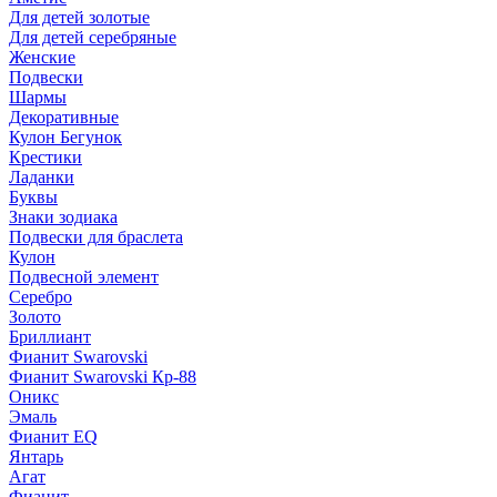
Для детей золотые
Для детей серебряные
Женские
Подвески
Шармы
Декоративные
Кулон Бегунок
Крестики
Ладанки
Буквы
Знаки зодиака
Подвески для браслета
Кулон
Подвесной элемент
Серебро
Золото
Бриллиант
Фианит Swarovski
Фианит Swarovski Кр-88
Оникс
Эмаль
Фианит EQ
Янтарь
Агат
Фианит