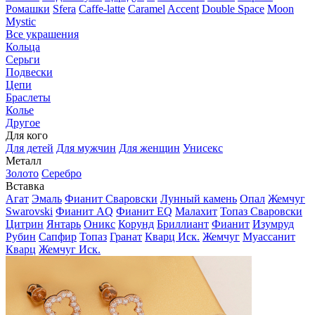
Ромашки
Sfera
Caffe-latte
Caramel
Accent
Double Space
Moon
Mystic
Все украшения
Кольца
Серьги
Подвески
Цепи
Браслеты
Колье
Другое
Для кого
Для детей
Для мужчин
Для женщин
Унисекс
Металл
Золото
Серебро
Вставка
Агат
Эмаль
Фианит Сваровски
Лунный камень
Опал
Жемчуг
Swarovski
Фианит AQ
Фианит EQ
Малахит
Топаз Сваровски
Цитрин
Янтарь
Оникс
Корунд
Бриллиант
Фианит
Изумруд
Рубин
Сапфир
Топаз
Гранат
Кварц Иск.
Жемчуг
Муассанит
Кварц
Жемчуг Иск.