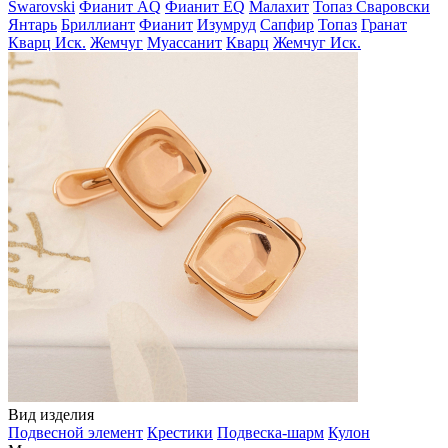
Swarovski
Фианит AQ
Фианит EQ
Малахит
Топаз Сваровски
Янтарь
Бриллиант
Фианит
Изумруд
Сапфир
Топаз
Гранат
Кварц Иск.
Жемчуг
Муассанит
Кварц
Жемчуг Иск.
Вид изделия
Подвесной элемент
Крестики
Подвеска-шарм
Кулон