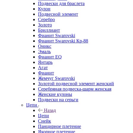
Подвески для браслета
Кулон
Подвесной элемент
Серебро
Золото
Бриллиант
Фианит Swarovski
Фианит Swarovski Кр-88
Оникс
Эмаль
Фианит EQ
Янтарь
Агат
Фианит
Жемчуг Swarovski
Золотой подвесной элемент женcкий
Серебряная подвеска-шарм женская
Женские кулоны
Подвески на серьги
Цепи
Назад
Цепи
Снейк
Панцирное плетение
Якорное плетение