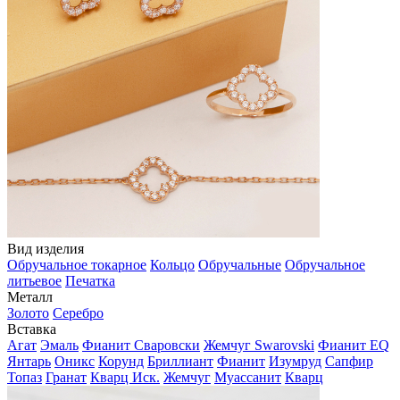
Вид изделия
Обручальное токарное
Кольцо
Обручальные
Обручальное
литьевое
Печатка
Металл
Золото
Серебро
Вставка
Агат
Эмаль
Фианит Сваровски
Жемчуг Swarovski
Фианит EQ
Янтарь
Оникс
Корунд
Бриллиант
Фианит
Изумруд
Сапфир
Топаз
Гранат
Кварц Иск.
Жемчуг
Муассанит
Кварц