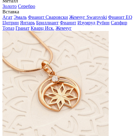
Металл
Золото
Серебро
Вставка
Агат
Эмаль
Фианит Сваровски
Жемчуг Swarovski
Фианит EQ
Цитрин
Янтарь
Бриллиант
Фианит
Изумруд
Рубин
Сапфир
Топаз
Гранат
Кварц Иск.
Жемчуг