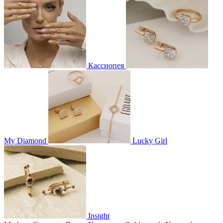
Кассиопея
My Diamond
Lucky Girl
Insight