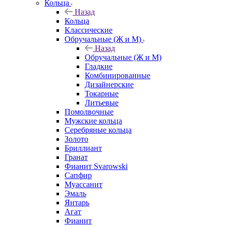
Кольца
Назад
Кольца
Классические
Обручальные (Ж и М)
Назад
Обручальные (Ж и М)
Гладкие
Комбинированные
Дизайнерские
Токарные
Литьевые
Помолвочные
Мужские кольца
Серебряные кольца
Золото
Бриллиант
Гранат
Фианит Svarowski
Сапфир
Муассанит
Эмаль
Янтарь
Агат
Фианит