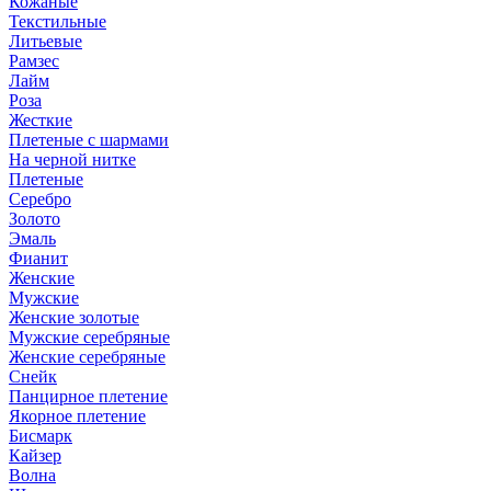
Кожаные
Текстильные
Литьевые
Рамзес
Лайм
Роза
Жесткие
Плетеные с шармами
На черной нитке
Плетеные
Серебро
Золото
Эмаль
Фианит
Женские
Мужские
Женские золотые
Мужские серебряные
Женские серебряные
Снейк
Панцирное плетение
Якорное плетение
Бисмарк
Кайзер
Волна