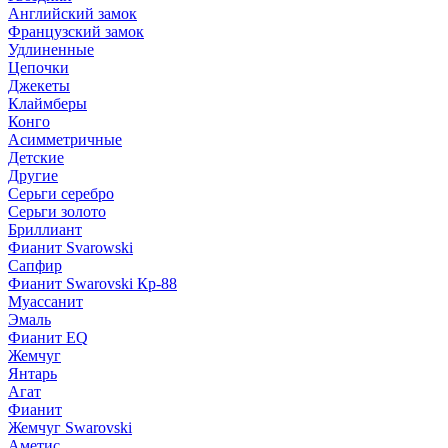
Английский замок
Французский замок
Удлиненные
Цепочки
Джекеты
Клаймберы
Конго
Асимметричные
Детские
Другие
Серьги серебро
Серьги золото
Бриллиант
Фианит Svarowski
Сапфир
Фианит Swarovski Кр-88
Муассанит
Эмаль
Фианит EQ
Жемчуг
Янтарь
Агат
Фианит
Жемчуг Swarovski
Аметис