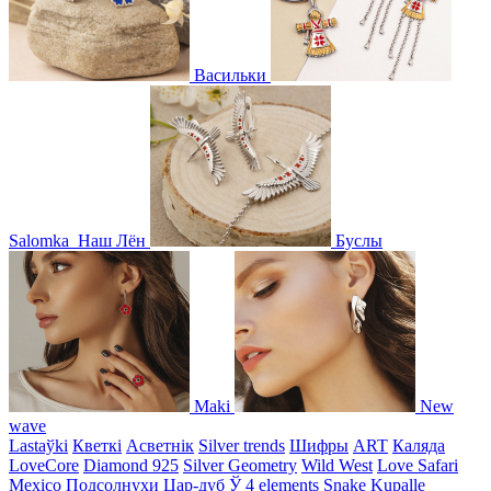
Васильки
Salomka
Наш Лён
Буслы
Maki
New
wave
Lastaўki
Кветкі
Асветнiк
Silver trends
Шифры
ART
Каляда
LoveCore
Diamond 925
Silver Geometry
Wild West
Love Safari
Mexico
Подсолнухи
Цар-дуб
Ў
4 elements
Snake
Kupalle