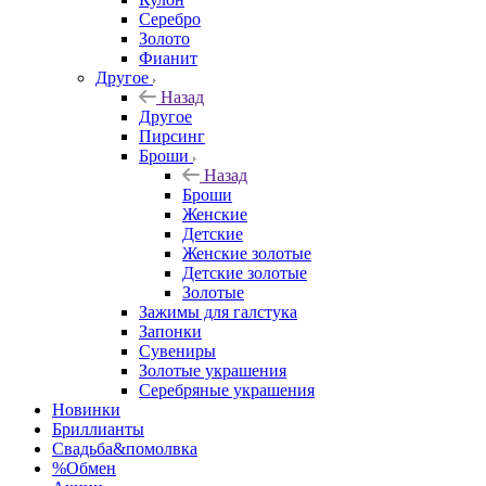
Серебро
Золото
Фианит
Другое
Назад
Другое
Пирсинг
Броши
Назад
Броши
Женские
Детские
Женские золотые
Детские золотые
Золотые
Зажимы для галстука
Запонки
Сувениры
Золотые украшения
Серебряные украшения
Новинки
Бриллианты
Свадьба&помолвка
%Обмен