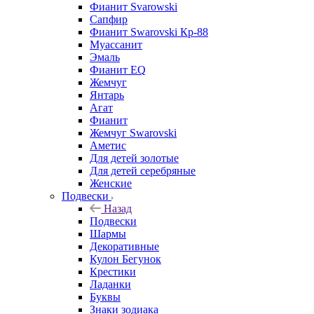
Фианит Svarowski
Сапфир
Фианит Swarovski Кр-88
Муассанит
Эмаль
Фианит EQ
Жемчуг
Янтарь
Агат
Фианит
Жемчуг Swarovski
Аметис
Для детей золотые
Для детей серебряные
Женские
Подвески
Назад
Подвески
Шармы
Декоративные
Кулон Бегунок
Крестики
Ладанки
Буквы
Знаки зодиака