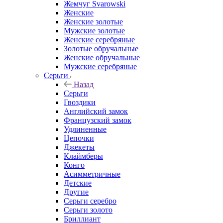
Жемчуг Svarowski
Женские
Женские золотые
Мужские золотые
Женские серебряные
Золотые обручальные
Женские обручальные
Мужские серебряные
Серьги
Назад
Серьги
Гвоздики
Английский замок
Французский замок
Удлиненные
Цепочки
Джекеты
Клаймберы
Конго
Асимметричные
Детские
Другие
Серьги серебро
Серьги золото
Бриллиант