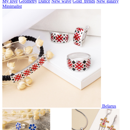
My love
Geometry
Dance
New wave
Gold_trends
New galaxy
Minimalist
Belarus