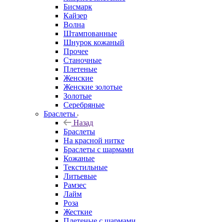
Бисмарк
Кайзер
Волна
Штампованные
Шнурок кожаный
Прочее
Станочные
Плетеные
Женские
Женские золотые
Золотые
Серебряные
Браслеты
Назад
Браслеты
На красной нитке
Браслеты с шармами
Кожаные
Текстильные
Литьевые
Рамзес
Лайм
Роза
Жесткие
Плетеные с шармами