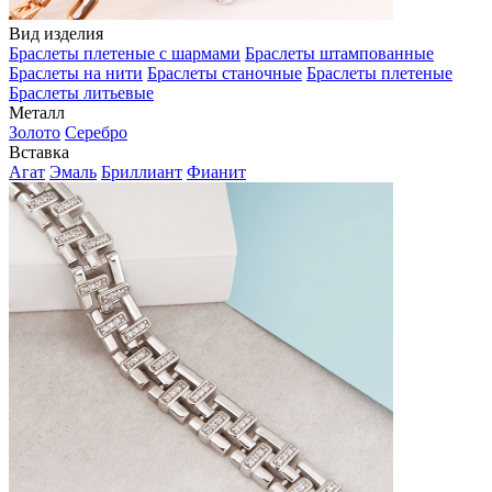
Вид изделия
Браслеты плетеные с шармами
Браслеты штампованные
Браслеты на нити
Браслеты станочные
Браслеты плетеные
Браслеты литьевые
Металл
Золото
Серебро
Вставка
Агат
Эмаль
Бриллиант
Фианит