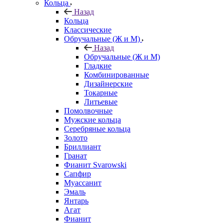
Кольца
Назад
Кольца
Классические
Обручальные (Ж и М)
Назад
Обручальные (Ж и М)
Гладкие
Комбинированные
Дизайнерские
Токарные
Литьевые
Помолвочные
Мужские кольца
Серебряные кольца
Золото
Бриллиант
Гранат
Фианит Svarowski
Сапфир
Муассанит
Эмаль
Янтарь
Агат
Фианит