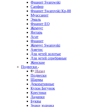
Фианит Svarowski
Сапфир
Фианит Swarovski Кр-88
Муассанит
Эмаль
Фианит EQ
Жемчуг
Янтарь
Агат
Фианит
Жемчуг Swarovski
Аметис
Для детей золотые
Для детей серебряные
Женские
Подвески
Назад
Подвески
Шармы
Декоративные
Кулон Бегунок
Крестики
Ладанки
Буквы
Знаки зодиака