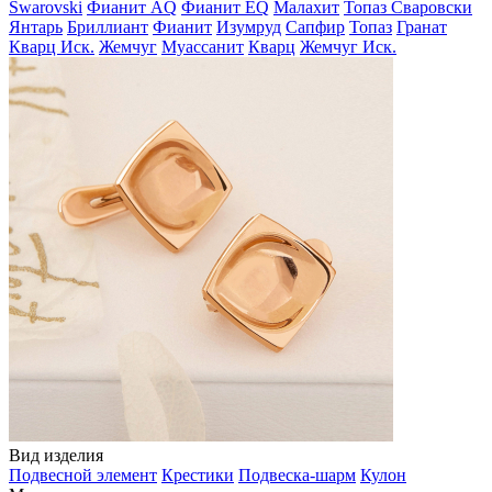
Swarovski
Фианит AQ
Фианит EQ
Малахит
Топаз Сваровски
Янтарь
Бриллиант
Фианит
Изумруд
Сапфир
Топаз
Гранат
Кварц Иск.
Жемчуг
Муассанит
Кварц
Жемчуг Иск.
Вид изделия
Подвесной элемент
Крестики
Подвеска-шарм
Кулон