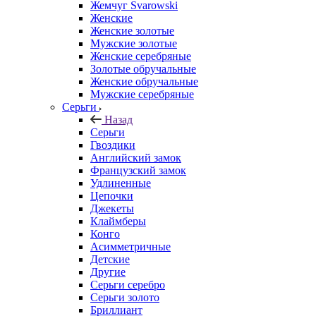
Жемчуг Svarowski
Женские
Женские золотые
Мужские золотые
Женские серебряные
Золотые обручальные
Женские обручальные
Мужские серебряные
Серьги
Назад
Серьги
Гвоздики
Английский замок
Французский замок
Удлиненные
Цепочки
Джекеты
Клаймберы
Конго
Асимметричные
Детские
Другие
Серьги серебро
Серьги золото
Бриллиант