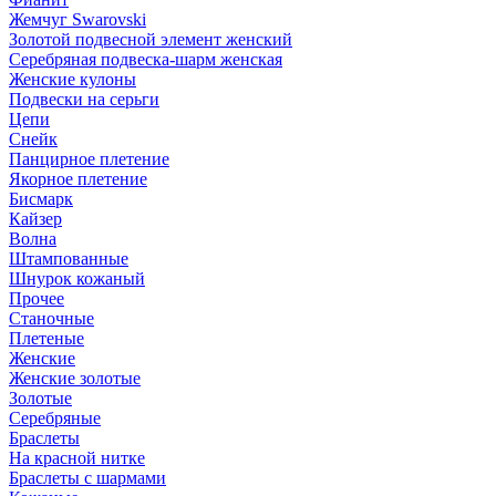
Жемчуг Swarovski
Золотой подвесной элемент женcкий
Серебряная подвеска-шарм женская
Женские кулоны
Подвески на серьги
Цепи
Снейк
Панцирное плетение
Якорное плетение
Бисмарк
Кайзер
Волна
Штампованные
Шнурок кожаный
Прочее
Станочные
Плетеные
Женские
Женские золотые
Золотые
Серебряные
Браслеты
На красной нитке
Браслеты с шармами