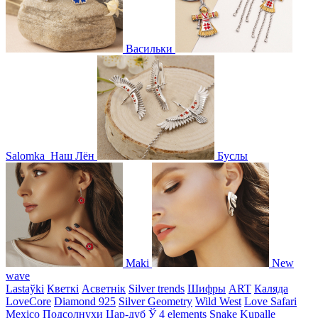
Васильки
Salomka
Наш Лён
Буслы
Maki
New
wave
Lastaўki
Кветкі
Асветнiк
Silver trends
Шифры
ART
Каляда
LoveCore
Diamond 925
Silver Geometry
Wild West
Love Safari
Mexico
Подсолнухи
Цар-дуб
Ў
4 elements
Snake
Kupalle