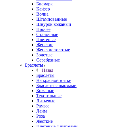
Бисмарк
Кайзер
Волна
Штампованные
Шнурок кожаный
Прочее
Станочные
Плетеные
Женские
Женские золотые
Золотые
Серебряные
Браслеты
Назад
Браслеты
На красной нитке
Браслеты с шармами
Кожаные
Текстильные
Литьевые
Рамзес
Лайм
Роза
Жесткие
Плетеные с шармами