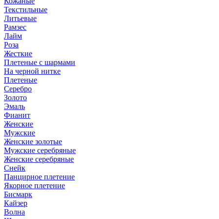
Кожаные
Текстильные
Литьевые
Рамзес
Лайм
Роза
Жесткие
Плетеные с шармами
На черной нитке
Плетеные
Серебро
Золото
Эмаль
Фианит
Женские
Мужские
Женские золотые
Мужские серебряные
Женские серебряные
Снейк
Панцирное плетение
Якорное плетение
Бисмарк
Кайзер
Волна