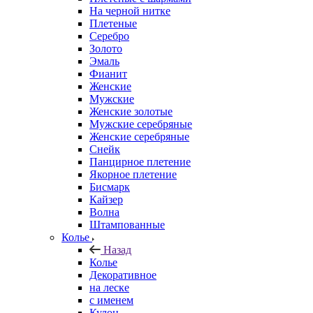
На черной нитке
Плетеные
Серебро
Золото
Эмаль
Фианит
Женские
Мужские
Женские золотые
Мужские серебряные
Женские серебряные
Снейк
Панцирное плетение
Якорное плетение
Бисмарк
Кайзер
Волна
Штампованные
Колье
Назад
Колье
Декоративное
на леске
с именем
Кулон