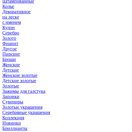
Штампованные
Колье
Декоративное
на леске
с именем
Кулон
Серебро
Золото
Фианит
Другое
Пирсинг
Броши
Женские
Детские
Женские золотые
Детские золотые
Золотые
Зажимы для галстука
Запонки
Сувениры
Золотые украшения
Серебряные украшения
Коллекция
Новинки
Бриллианты