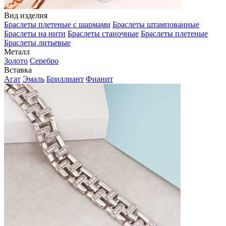
Вид изделия
Браслеты плетеные с шармами
Браслеты штампованные
Браслеты на нити
Браслеты станочные
Браслеты плетеные
Браслеты литьевые
Металл
Золото
Серебро
Вставка
Агат
Эмаль
Бриллиант
Фианит