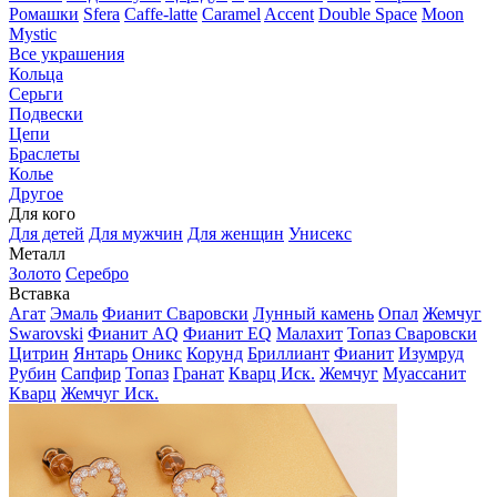
Ромашки
Sfera
Caffe-latte
Caramel
Accent
Double Space
Moon
Mystic
Все украшения
Кольца
Серьги
Подвески
Цепи
Браслеты
Колье
Другое
Для кого
Для детей
Для мужчин
Для женщин
Унисекс
Металл
Золото
Серебро
Вставка
Агат
Эмаль
Фианит Сваровски
Лунный камень
Опал
Жемчуг
Swarovski
Фианит AQ
Фианит EQ
Малахит
Топаз Сваровски
Цитрин
Янтарь
Оникс
Корунд
Бриллиант
Фианит
Изумруд
Рубин
Сапфир
Топаз
Гранат
Кварц Иск.
Жемчуг
Муассанит
Кварц
Жемчуг Иск.