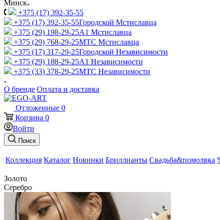
Минск
+375 (17) 392-35-55
+375 (17) 392-35-55
Городской Мстиславца
+375 (29) 198-29-25
A1 Мстиславца
+375 (29) 768-29-25
МТС Мстиславца
+375 (17) 317-29-25
Городской Независимости
+375 (29) 188-29-25
A1 Независимости
+375 (33) 378-29-25
МТС Независимости
О бренде
Оплата и доставка
Отложенные
0
Корзина
0
Войти
Поиск
Коллекция
Каталог
Новинки
Бриллианты
Свадьба&помолвка
Золото
Серебро