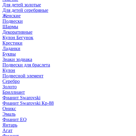
Для детей золотые
Для детей серебряные
Женские
Подвески
Шармы
Декоративные
Кулон Бегунок
Крестики
Ладанки
Буквы
Знаки зодиака
Подвески для браслета
Кулон
Подвесной элемент
Серебро
Золото
Бриллиант
Фианит Swarovski
Фианит Swarovski Кр-88
Оникс
Эмаль
Фианит EQ
Янтарь
Агат
Фианит