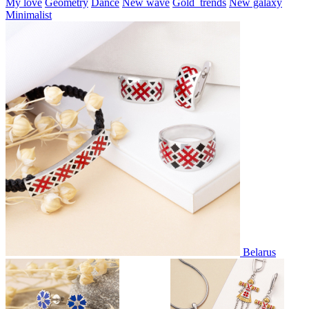
My love
Geometry
Dance
New wave
Gold_trends
New galaxy
Minimalist
Belarus