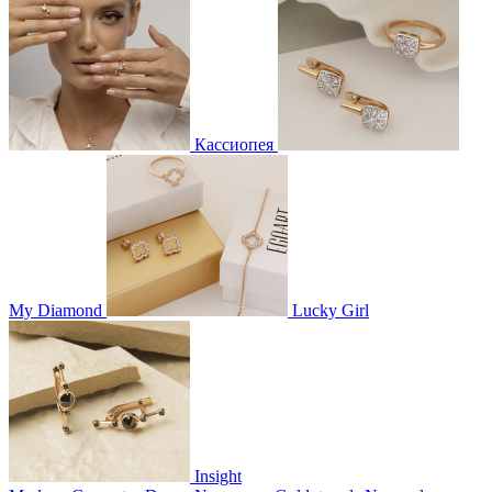
Кассиопея
My Diamond
Lucky Girl
Insight