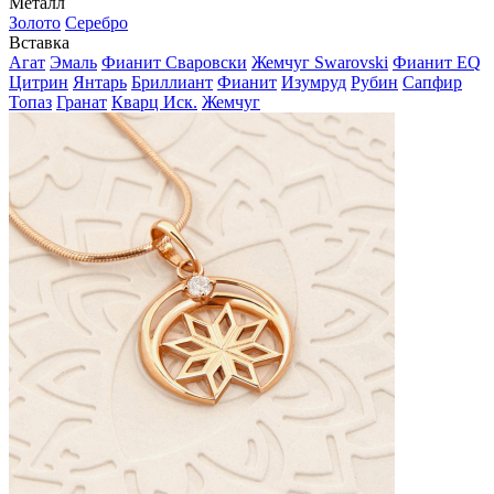
Металл
Золото
Серебро
Вставка
Агат
Эмаль
Фианит Сваровски
Жемчуг Swarovski
Фианит EQ
Цитрин
Янтарь
Бриллиант
Фианит
Изумруд
Рубин
Сапфир
Топаз
Гранат
Кварц Иск.
Жемчуг