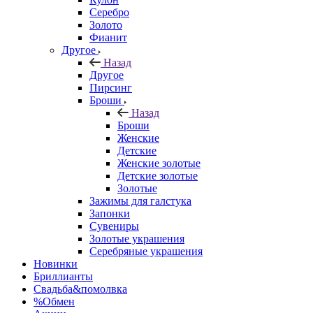
Серебро
Золото
Фианит
Другое
Назад
Другое
Пирсинг
Броши
Назад
Броши
Женские
Детские
Женские золотые
Детские золотые
Золотые
Зажимы для галстука
Запонки
Сувениры
Золотые украшения
Серебряные украшения
Новинки
Бриллианты
Свадьба&помолвка
%Обмен