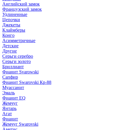
Английский замок
Французский замок
Удлиненные
Цепочки
Джекеты
Клаймберы
Конго
Асимметричные
Детские
Другие
Серьги серебро
Серьги золото
Бриллиант
Фианит Svarowski
Сапфир
Фианит Swarovski Кр-88
Муассанит
Эмаль
Фианит EQ
Жемчуг
Янтарь
Агат
Фианит
Жемчуг Swarovski
Аметис