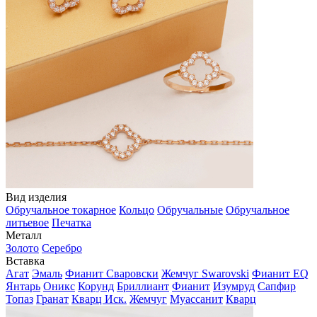
Вид изделия
Обручальное токарное
Кольцо
Обручальные
Обручальное
литьевое
Печатка
Металл
Золото
Серебро
Вставка
Агат
Эмаль
Фианит Сваровски
Жемчуг Swarovski
Фианит EQ
Янтарь
Оникс
Корунд
Бриллиант
Фианит
Изумруд
Сапфир
Топаз
Гранат
Кварц Иск.
Жемчуг
Муассанит
Кварц