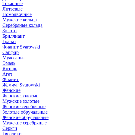
Токарные
Литьевые
Помолвочные
Мужские кольца
Серебряные кольца
Золото
Бриллиант
Гранат
Фианит Svarowski
Сапфир
Муассанит
Эмаль
Янтарь
Агат
Фианит
Жемчуг Svarowski
Женские
Женские золотые
Мужские золотые
Женские серебряные
Золотые обручальные
Женские обручальные
Мужские серебряные
Серьги
Гвоздики