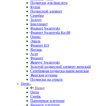
Подвески для браслета
Кулон
Подвесной элемент
Серебро
Золото
Бриллиант
Фианит Swarovski
Фианит Swarovski Кр-88
Оникс
Эмаль
Фианит EQ
Янтарь
Агат
Фианит
Жемчуг Swarovski
Золотой подвесной элемент женcкий
Серебряная подвеска-шарм женская
Женские кулоны
Подвески на серьги
Цепи
Назад
Цепи
Снейк
Панцирное плетение
Якорное плетение