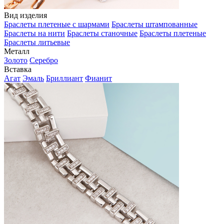
Вид изделия
Браслеты плетеные с шармами
Браслеты штампованные
Браслеты на нити
Браслеты станочные
Браслеты плетеные
Браслеты литьевые
Металл
Золото
Серебро
Вставка
Агат
Эмаль
Бриллиант
Фианит