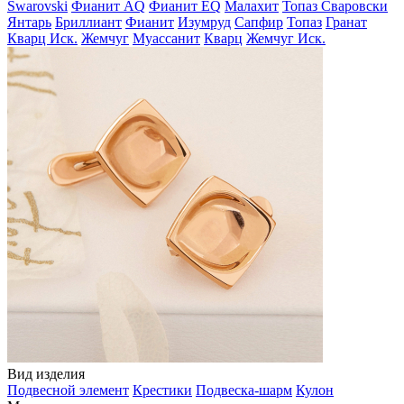
Swarovski
Фианит AQ
Фианит EQ
Малахит
Топаз Сваровски
Янтарь
Бриллиант
Фианит
Изумруд
Сапфир
Топаз
Гранат
Кварц Иск.
Жемчуг
Муассанит
Кварц
Жемчуг Иск.
Вид изделия
Подвесной элемент
Крестики
Подвеска-шарм
Кулон