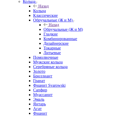
Кольца
Назад
Кольца
Классические
Обручальные (Ж и М)
Назад
Обручальные (Ж и М)
Гладкие
Комбинированные
Дизайнерские
Токарные
Литьевые
Помолвочные
Мужские кольца
Серебряные кольца
Золото
Бриллиант
Гранат
Фианит Svarowski
Сапфир
Муассанит
Эмаль
Янтарь
Агат
Фианит