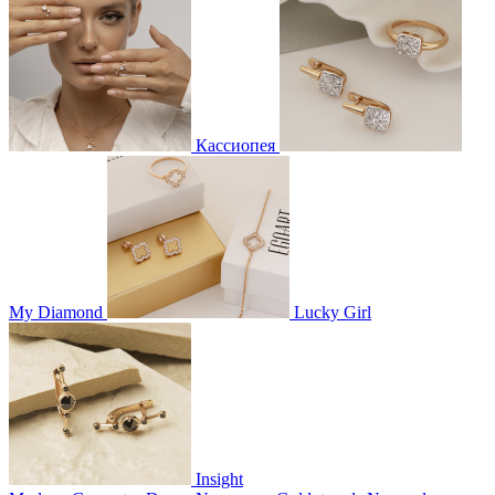
Кассиопея
My Diamond
Lucky Girl
Insight