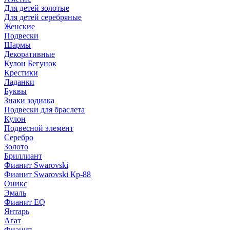
Для детей золотые
Для детей серебряные
Женские
Подвески
Шармы
Декоративные
Кулон Бегунок
Крестики
Ладанки
Буквы
Знаки зодиака
Подвески для браслета
Кулон
Подвесной элемент
Серебро
Золото
Бриллиант
Фианит Swarovski
Фианит Swarovski Кр-88
Оникс
Эмаль
Фианит EQ
Янтарь
Агат
Фианит