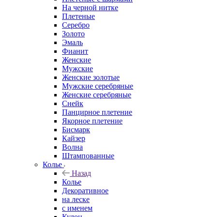
На черной нитке
Плетеные
Серебро
Золото
Эмаль
Фианит
Женские
Мужские
Женские золотые
Мужские серебряные
Женские серебряные
Снейк
Панцирное плетение
Якорное плетение
Бисмарк
Кайзер
Волна
Штампованные
Колье
Назад
Колье
Декоративное
на леске
с именем
Кулон