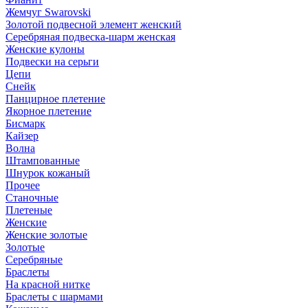
Жемчуг Swarovski
Золотой подвесной элемент женcкий
Серебряная подвеска-шарм женская
Женские кулоны
Подвески на серьги
Цепи
Снейк
Панцирное плетение
Якорное плетение
Бисмарк
Кайзер
Волна
Штампованные
Шнурок кожаный
Прочее
Станочные
Плетеные
Женские
Женские золотые
Золотые
Серебряные
Браслеты
На красной нитке
Браслеты с шармами