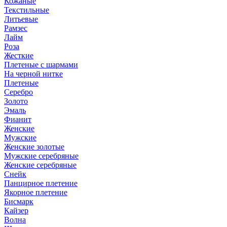
Кожаные
Текстильные
Литьевые
Рамзес
Лайм
Роза
Жесткие
Плетеные с шармами
На черной нитке
Плетеные
Серебро
Золото
Эмаль
Фианит
Женские
Мужские
Женские золотые
Мужские серебряные
Женские серебряные
Снейк
Панцирное плетение
Якорное плетение
Бисмарк
Кайзер
Волна