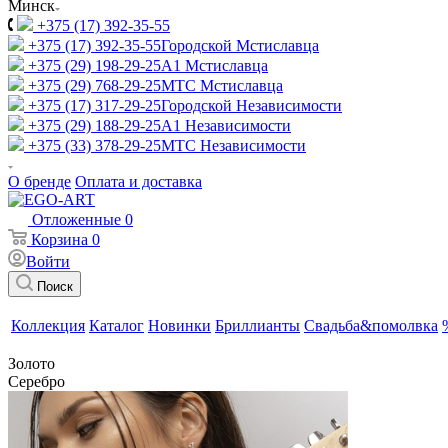
Минск
+375 (17) 392-35-55
+375 (17) 392-35-55
Городской Мстиславца
+375 (29) 198-29-25
A1 Мстиславца
+375 (29) 768-29-25
МТС Мстиславца
+375 (17) 317-29-25
Городской Независимости
+375 (29) 188-29-25
A1 Независимости
+375 (33) 378-29-25
МТС Независимости
О бренде
Оплата и доставка
Отложенные
0
Корзина
0
Войти
Поиск
Коллекция
Каталог
Новинки
Бриллианты
Свадьба&помолвка
Золото
Серебро