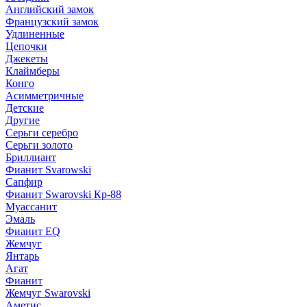
Английский замок
Французский замок
Удлиненные
Цепочки
Джекеты
Клаймберы
Конго
Асимметричные
Детские
Другие
Серьги серебро
Серьги золото
Бриллиант
Фианит Svarowski
Сапфир
Фианит Swarovski Кр-88
Муассанит
Эмаль
Фианит EQ
Жемчуг
Янтарь
Агат
Фианит
Жемчуг Swarovski
Аметис