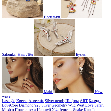
Васильки
Salomka
Наш Лён
Буслы
Maki
New
wave
Lastaўki
Кветкі
Асветнiк
Silver trends
Шифры
ART
Каляда
LoveCore
Diamond 925
Silver Geometry
Wild West
Love Safari
Mexico
Подсолнухи
Цар-дуб
Ў
4 elements
Snake
Kupalle