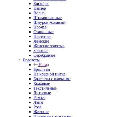
Бисмарк
Кайзер
Волна
Штампованные
Шнурок кожаный
Прочее
Станочные
Плетеные
Женские
Женские золотые
Золотые
Серебряные
Браслеты
Назад
Браслеты
На красной нитке
Браслеты с шармами
Кожаные
Текстильные
Литьевые
Рамзес
Лайм
Роза
Жесткие
Плетеные с шармами