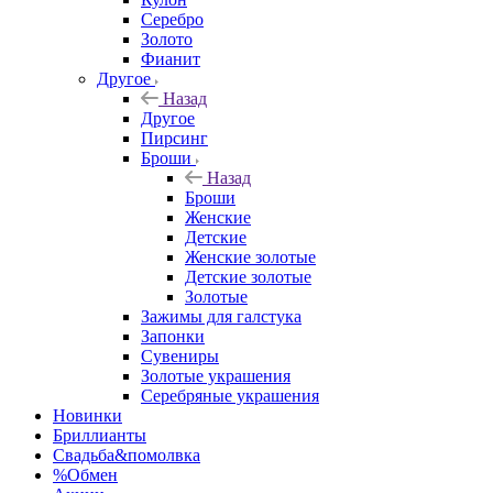
Серебро
Золото
Фианит
Другое
Назад
Другое
Пирсинг
Броши
Назад
Броши
Женские
Детские
Женские золотые
Детские золотые
Золотые
Зажимы для галстука
Запонки
Сувениры
Золотые украшения
Серебряные украшения
Новинки
Бриллианты
Свадьба&помолвка
%Обмен