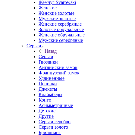
Жемчуг Svarowski
Женские
Женские золотые
Мужские золотые
Женские серебряные
Золотые обручальные
Женские обручальные
Мужские серебряные
Серьги
Назад
Серьги
Гвоздики
Английский замок
Французский замок
Удлиненные
Цепочки
Джекеты
Клаймберы
Конго
Асимметричные
Детские
Другие
Серьги серебро
Серьги золото
Бриллиант