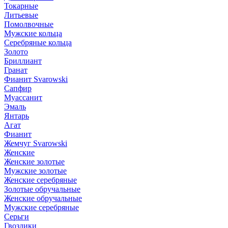
Токарные
Литьевые
Помолвочные
Мужские кольца
Серебряные кольца
Золото
Бриллиант
Гранат
Фианит Svarowski
Сапфир
Муассанит
Эмаль
Янтарь
Агат
Фианит
Жемчуг Svarowski
Женские
Женские золотые
Мужские золотые
Женские серебряные
Золотые обручальные
Женские обручальные
Мужские серебряные
Серьги
Гвоздики