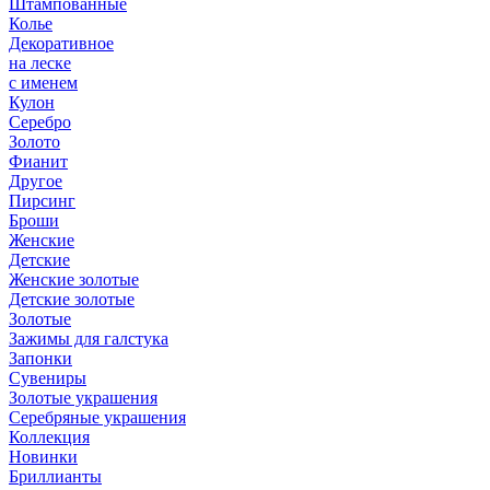
Штампованные
Колье
Декоративное
на леске
с именем
Кулон
Серебро
Золото
Фианит
Другое
Пирсинг
Броши
Женские
Детские
Женские золотые
Детские золотые
Золотые
Зажимы для галстука
Запонки
Сувениры
Золотые украшения
Серебряные украшения
Коллекция
Новинки
Бриллианты