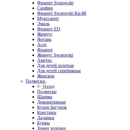
Фианит Svarowski
Сапфир
Фианит Swarovski Кр-88
Муассанит
Эмаль
Фианит EQ
Жемчуг
Янтарь
Агат
Фианит
Жемчуг Swarovski
Аметис
Для детей золотые
Для детей серебряные
Женские
Подвески
Назад
Подвески
Шармы
Декоративные
Кулон Бегунок
Крестики
Ладанки
Буквы
Знаки зодиака