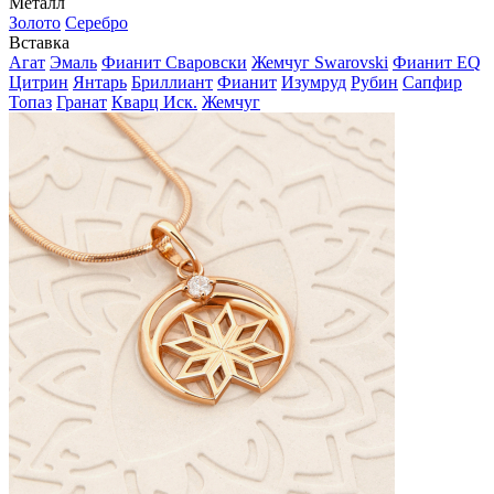
Металл
Золото
Серебро
Вставка
Агат
Эмаль
Фианит Сваровски
Жемчуг Swarovski
Фианит EQ
Цитрин
Янтарь
Бриллиант
Фианит
Изумруд
Рубин
Сапфир
Топаз
Гранат
Кварц Иск.
Жемчуг