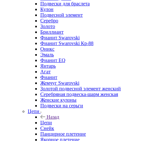
Подвески для браслета
Кулон
Подвесной элемент
Серебро
Золото
Бриллиант
Фианит Swarovski
Фианит Swarovski Кр-88
Оникс
Эмаль
Фианит EQ
Янтарь
Агат
Фианит
Жемчуг Swarovski
Золотой подвесной элемент женcкий
Серебряная подвеска-шарм женская
Женские кулоны
Подвески на серьги
Цепи
Назад
Цепи
Снейк
Панцирное плетение
Якорное плетение