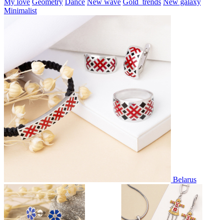
My love
Geometry
Dance
New wave
Gold_trends
New galaxy
Minimalist
Belarus