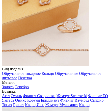
Вид изделия
Обручальное токарное
Кольцо
Обручальные
Обручальное
литьевое
Печатка
Металл
Золото
Серебро
Вставка
Агат
Эмаль
Фианит Сваровски
Жемчуг Swarovski
Фианит EQ
Янтарь
Оникс
Корунд
Бриллиант
Фианит
Изумруд
Сапфир
Топаз
Гранат
Кварц Иск.
Жемчуг
Муассанит
Кварц