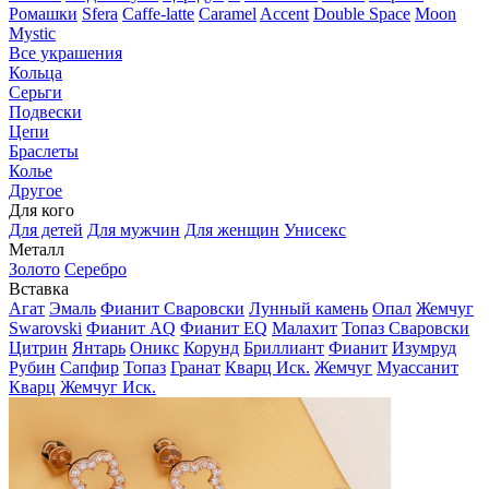
Ромашки
Sfera
Caffe-latte
Caramel
Accent
Double Space
Moon
Mystic
Все украшения
Кольца
Серьги
Подвески
Цепи
Браслеты
Колье
Другое
Для кого
Для детей
Для мужчин
Для женщин
Унисекс
Металл
Золото
Серебро
Вставка
Агат
Эмаль
Фианит Сваровски
Лунный камень
Опал
Жемчуг
Swarovski
Фианит AQ
Фианит EQ
Малахит
Топаз Сваровски
Цитрин
Янтарь
Оникс
Корунд
Бриллиант
Фианит
Изумруд
Рубин
Сапфир
Топаз
Гранат
Кварц Иск.
Жемчуг
Муассанит
Кварц
Жемчуг Иск.