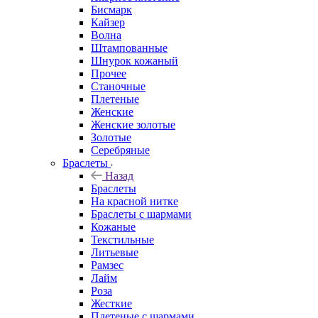
Бисмарк
Кайзер
Волна
Штампованные
Шнурок кожаный
Прочее
Станочные
Плетеные
Женские
Женские золотые
Золотые
Серебряные
Браслеты
Назад
Браслеты
На красной нитке
Браслеты с шармами
Кожаные
Текстильные
Литьевые
Рамзес
Лайм
Роза
Жесткие
Плетеные с шармами