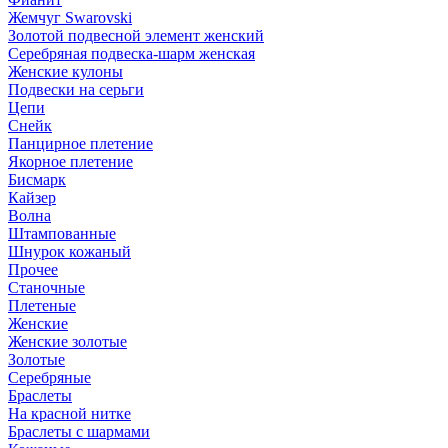
Жемчуг Swarovski
Золотой подвесной элемент женcкий
Серебряная подвеска-шарм женская
Женские кулоны
Подвески на серьги
Цепи
Снейк
Панцирное плетение
Якорное плетение
Бисмарк
Кайзер
Волна
Штампованные
Шнурок кожаный
Прочее
Станочные
Плетеные
Женские
Женские золотые
Золотые
Серебряные
Браслеты
На красной нитке
Браслеты с шармами