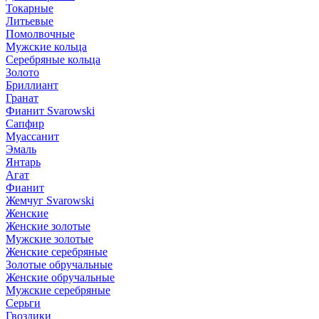
Токарные
Литьевые
Помолвочные
Мужские кольца
Серебряные кольца
Золото
Бриллиант
Гранат
Фианит Svarowski
Сапфир
Муассанит
Эмаль
Янтарь
Агат
Фианит
Жемчуг Svarowski
Женские
Женские золотые
Мужские золотые
Женские серебряные
Золотые обручальные
Женские обручальные
Мужские серебряные
Серьги
Гвоздики