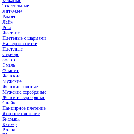
Кожаные
Текстильные
Литьевые
Рамзес
Лайм
Роза
Жесткие
Плетеные с шармами
На черной нитке
Плетеные
Серебро
Золото
Эмаль
Фианит
Женские
Мужские
Женские золотые
Мужские серебряные
Женские серебряные
Снейк
Панцирное плетение
Якорное плетение
Бисмарк
Кайзер
Волна