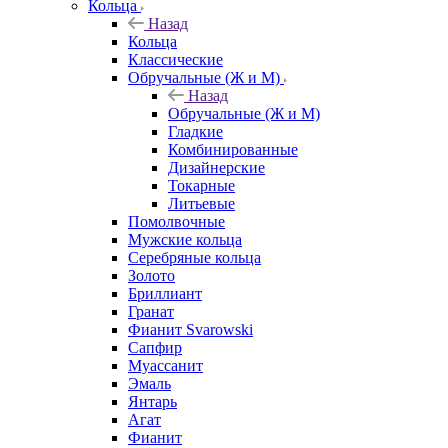
Кольца
Назад
Кольца
Классические
Обручальные (Ж и М)
Назад
Обручальные (Ж и М)
Гладкие
Комбинированные
Дизайнерские
Токарные
Литьевые
Помолвочные
Мужские кольца
Серебряные кольца
Золото
Бриллиант
Гранат
Фианит Svarowski
Сапфир
Муассанит
Эмаль
Янтарь
Агат
Фианит