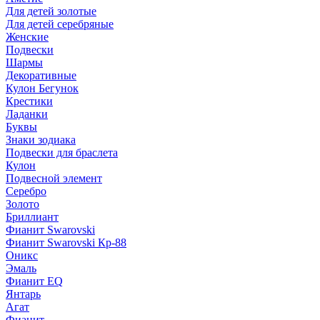
Для детей золотые
Для детей серебряные
Женские
Подвески
Шармы
Декоративные
Кулон Бегунок
Крестики
Ладанки
Буквы
Знаки зодиака
Подвески для браслета
Кулон
Подвесной элемент
Серебро
Золото
Бриллиант
Фианит Swarovski
Фианит Swarovski Кр-88
Оникс
Эмаль
Фианит EQ
Янтарь
Агат
Фианит