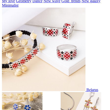
My love
Geometry
Dance
New wave
Gold_trends
New galaxy
Minimalist
Belarus