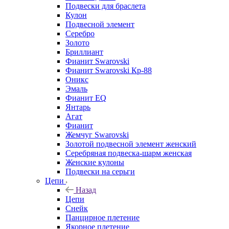
Подвески для браслета
Кулон
Подвесной элемент
Серебро
Золото
Бриллиант
Фианит Swarovski
Фианит Swarovski Кр-88
Оникс
Эмаль
Фианит EQ
Янтарь
Агат
Фианит
Жемчуг Swarovski
Золотой подвесной элемент женcкий
Серебряная подвеска-шарм женская
Женские кулоны
Подвески на серьги
Цепи
Назад
Цепи
Снейк
Панцирное плетение
Якорное плетение