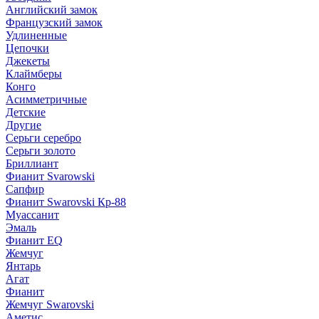
Английский замок
Французский замок
Удлиненные
Цепочки
Джекеты
Клаймберы
Конго
Асимметричные
Детские
Другие
Серьги серебро
Серьги золото
Бриллиант
Фианит Svarowski
Сапфир
Фианит Swarovski Кр-88
Муассанит
Эмаль
Фианит EQ
Жемчуг
Янтарь
Агат
Фианит
Жемчуг Swarovski
Аметис