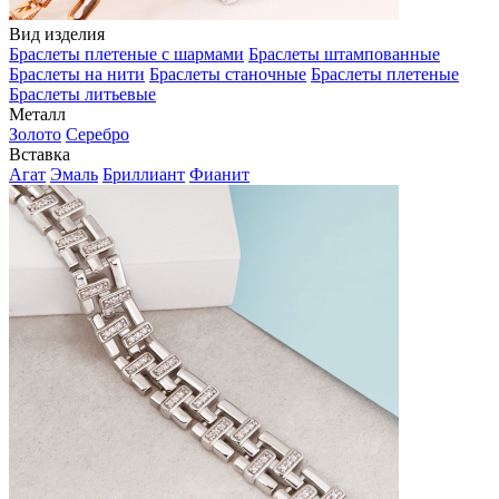
Вид изделия
Браслеты плетеные с шармами
Браслеты штампованные
Браслеты на нити
Браслеты станочные
Браслеты плетеные
Браслеты литьевые
Металл
Золото
Серебро
Вставка
Агат
Эмаль
Бриллиант
Фианит