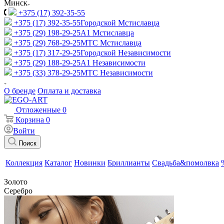
Минск
+375 (17) 392-35-55
+375 (17) 392-35-55
Городской Мстиславца
+375 (29) 198-29-25
A1 Мстиславца
+375 (29) 768-29-25
МТС Мстиславца
+375 (17) 317-29-25
Городской Независимости
+375 (29) 188-29-25
A1 Независимости
+375 (33) 378-29-25
МТС Независимости
О бренде
Оплата и доставка
Отложенные
0
Корзина
0
Войти
Поиск
Коллекция
Каталог
Новинки
Бриллианты
Свадьба&помолвка
Золото
Серебро