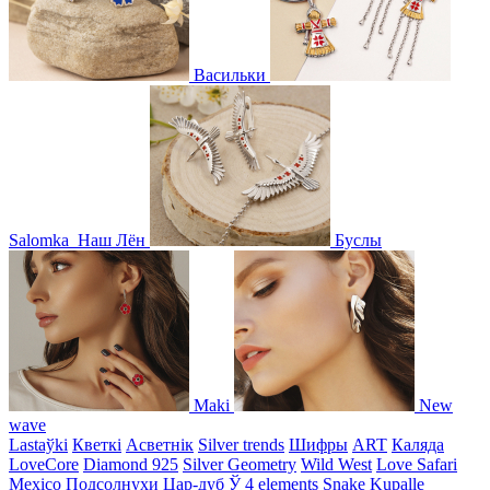
Васильки
Salomka
Наш Лён
Буслы
Maki
New
wave
Lastaўki
Кветкі
Асветнiк
Silver trends
Шифры
ART
Каляда
LoveCore
Diamond 925
Silver Geometry
Wild West
Love Safari
Mexico
Подсолнухи
Цар-дуб
Ў
4 elements
Snake
Kupalle