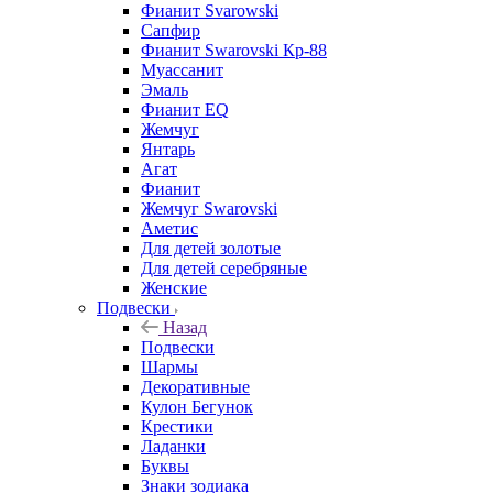
Фианит Svarowski
Сапфир
Фианит Swarovski Кр-88
Муассанит
Эмаль
Фианит EQ
Жемчуг
Янтарь
Агат
Фианит
Жемчуг Swarovski
Аметис
Для детей золотые
Для детей серебряные
Женские
Подвески
Назад
Подвески
Шармы
Декоративные
Кулон Бегунок
Крестики
Ладанки
Буквы
Знаки зодиака