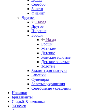
Серебро
Золото
Фианит
Другое
Назад
Другое
Пирсинг
Броши
Назад
Броши
Женские
Детские
Женские золотые
Детские золотые
Золотые
Зажимы для галстука
Запонки
Сувениры
Золотые украшения
Серебряные украшения
Новинки
Бриллианты
Свадьба&помолвка
%Обмен