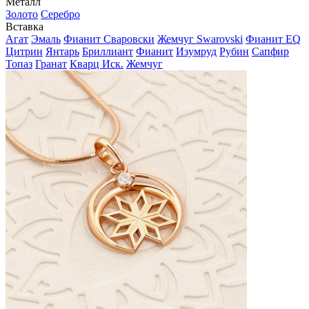
Металл
Золото
Серебро
Вставка
Агат
Эмаль
Фианит Сваровски
Жемчуг Swarovski
Фианит EQ
Цитрин
Янтарь
Бриллиант
Фианит
Изумруд
Рубин
Сапфир
Топаз
Гранат
Кварц Иск.
Жемчуг