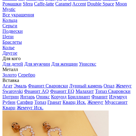
Ромашки
Sfera
Caffe-latte
Caramel
Accent
Double Space
Moon
Mystic
Все украшения
Кольца
Серьги
Подвески
Цепи
Браслеты
Колье
Другое
Для кого
Для детей
Для мужчин
Для женщин
Унисекс
Металл
Золото
Серебро
Вставка
Агат
Эмаль
Фианит Сваровски
Лунный камень
Опал
Жемчуг
Swarovski
Фианит AQ
Фианит EQ
Малахит
Топаз Сваровски
Цитрин
Янтарь
Оникс
Корунд
Бриллиант
Фианит
Изумруд
Рубин
Сапфир
Топаз
Гранат
Кварц Иск.
Жемчуг
Муассанит
Кварц
Жемчуг Иск.