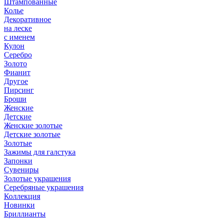
Штампованные
Колье
Декоративное
на леске
с именем
Кулон
Серебро
Золото
Фианит
Другое
Пирсинг
Броши
Женские
Детские
Женские золотые
Детские золотые
Золотые
Зажимы для галстука
Запонки
Сувениры
Золотые украшения
Серебряные украшения
Коллекция
Новинки
Бриллианты