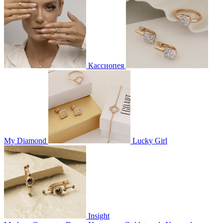
Кассиопея
My Diamond
Lucky Girl
Insight