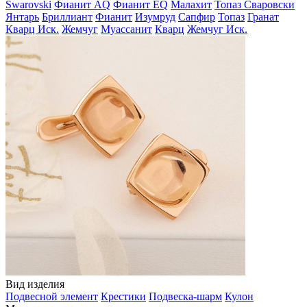
Swarovski
Фианит AQ
Фианит EQ
Малахит
Топаз Сваровски
Янтарь
Бриллиант
Фианит
Изумруд
Сапфир
Топаз
Гранат
Кварц Иск.
Жемчуг
Муассанит
Кварц
Жемчуг Иск.
Вид изделия
Подвесной элемент
Крестики
Подвеска-шарм
Кулон