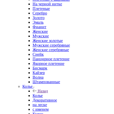
На черной нитке
Плетеные
Серебро
Золото
Эмаль
Фианит
Женские
Мужские
Женские золотые
Мужские серебряные
Женские серебряные
Снейк
Панцирное плетение
Якорное плетение
Бисмарк
Кайзер
Волна
Штампованные
Колье
Назад
Колье
Декоративное
на леске
с именем
Кулон