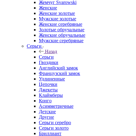
Жемчуг Svarowski
Женские
Женские золотые
Мужские золотые
Женские серебряные
Золотые обручальные
Женские обручальные
Мужские серебряные
Серьги
Назад
Серьги
Гвоздики
Английский замок
Французский замок
Удлиненные
Цепочки
Джекеты
Клаймберы
Конго
Асимметричные
Детские
Другие
Серьги серебро
Серьги золото
Бриллиант