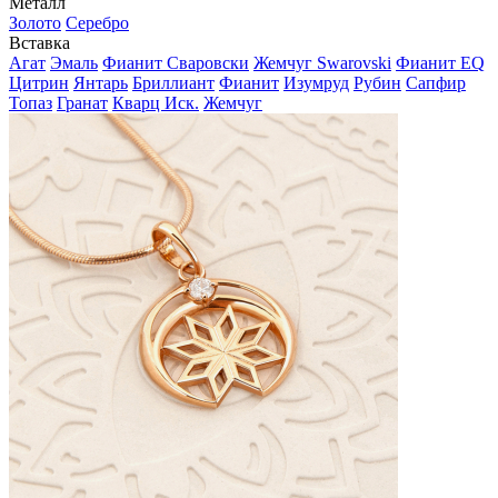
Металл
Золото
Серебро
Вставка
Агат
Эмаль
Фианит Сваровски
Жемчуг Swarovski
Фианит EQ
Цитрин
Янтарь
Бриллиант
Фианит
Изумруд
Рубин
Сапфир
Топаз
Гранат
Кварц Иск.
Жемчуг