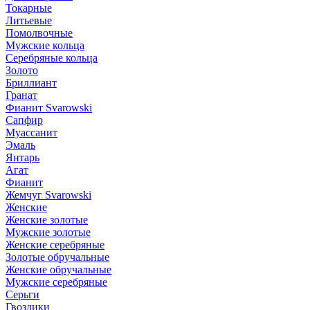
Токарные
Литьевые
Помолвочные
Мужские кольца
Серебряные кольца
Золото
Бриллиант
Гранат
Фианит Svarowski
Сапфир
Муассанит
Эмаль
Янтарь
Агат
Фианит
Жемчуг Svarowski
Женские
Женские золотые
Мужские золотые
Женские серебряные
Золотые обручальные
Женские обручальные
Мужские серебряные
Серьги
Гвоздики