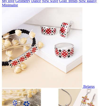
My love
Geometry
Dance
New wave
Gold_trends
New galaxy
Minimalist
Belarus