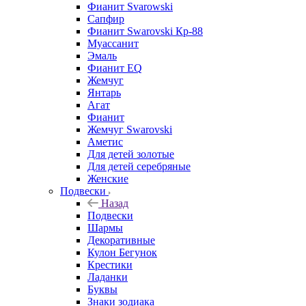
Фианит Svarowski
Сапфир
Фианит Swarovski Кр-88
Муассанит
Эмаль
Фианит EQ
Жемчуг
Янтарь
Агат
Фианит
Жемчуг Swarovski
Аметис
Для детей золотые
Для детей серебряные
Женские
Подвески
Назад
Подвески
Шармы
Декоративные
Кулон Бегунок
Крестики
Ладанки
Буквы
Знаки зодиака