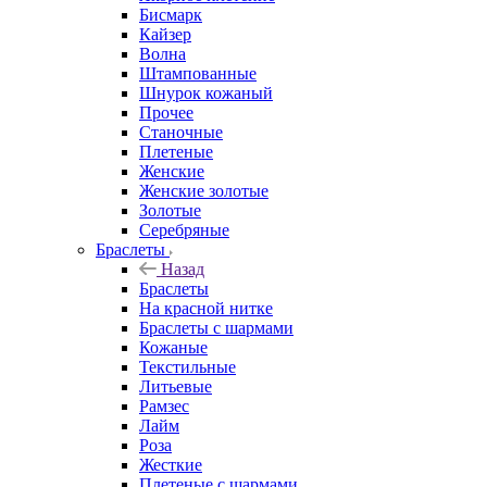
Бисмарк
Кайзер
Волна
Штампованные
Шнурок кожаный
Прочее
Станочные
Плетеные
Женские
Женские золотые
Золотые
Серебряные
Браслеты
Назад
Браслеты
На красной нитке
Браслеты с шармами
Кожаные
Текстильные
Литьевые
Рамзес
Лайм
Роза
Жесткие
Плетеные с шармами