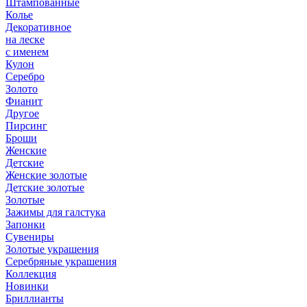
Штампованные
Колье
Декоративное
на леске
с именем
Кулон
Серебро
Золото
Фианит
Другое
Пирсинг
Броши
Женские
Детские
Женские золотые
Детские золотые
Золотые
Зажимы для галстука
Запонки
Сувениры
Золотые украшения
Серебряные украшения
Коллекция
Новинки
Бриллианты