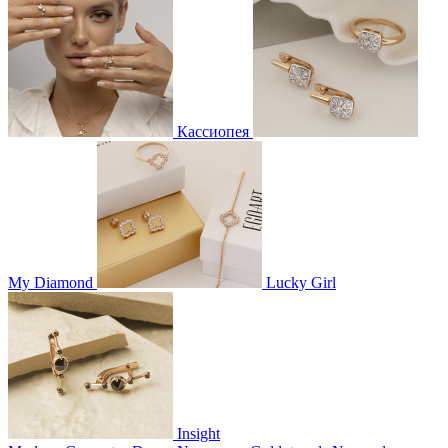
Кассиопея
My Diamond
Lucky Girl
Insight