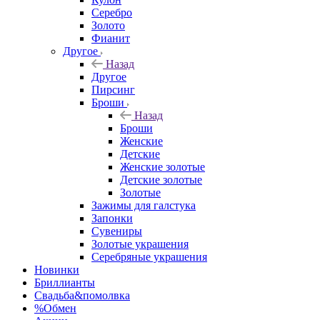
Серебро
Золото
Фианит
Другое
Назад
Другое
Пирсинг
Броши
Назад
Броши
Женские
Детские
Женские золотые
Детские золотые
Золотые
Зажимы для галстука
Запонки
Сувениры
Золотые украшения
Серебряные украшения
Новинки
Бриллианты
Свадьба&помолвка
%Обмен