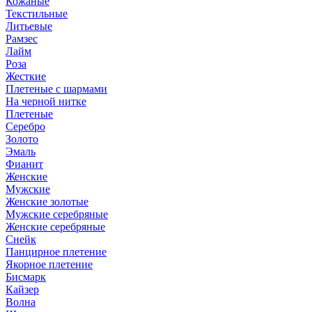
Кожаные
Текстильные
Литьевые
Рамзес
Лайм
Роза
Жесткие
Плетеные с шармами
На черной нитке
Плетеные
Серебро
Золото
Эмаль
Фианит
Женские
Мужские
Женские золотые
Мужские серебряные
Женские серебряные
Снейк
Панцирное плетение
Якорное плетение
Бисмарк
Кайзер
Волна