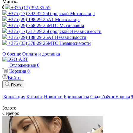
Минск
+375 (17) 392-35-55
+375 (17) 392-35-55
Городской Мстиславца
+375 (29) 198-29-25
A1 Мстиславца
+375 (29) 768-29-25
МТС Мстиславца
+375 (17) 317-29-25
Городской Независимости
+375 (29) 188-29-25
A1 Независимости
+375 (33) 378-29-25
МТС Независимости
О бренде
Оплата и доставка
Отложенные
0
Корзина
0
Войти
Поиск
Коллекция
Каталог
Новинки
Бриллианты
Свадьба&помолвка
Золото
Серебро