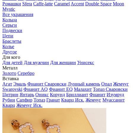
Ромашки
Sfera
Caffe-latte
Caramel
Accent
Double Space
Moon
Mystic
Все украшения
Кольца
Серьги
Подвески
Цепи
Браслеты
Колье
Другое
Для кого
Для детей
Для мужчин
Для женщин
Унисекс
Металл
Золото
Серебро
Вставка
Агат
Эмаль
Фианит Сваровски
Лунный камень
Опал
Жемчуг
Swarovski
Фианит AQ
Фианит EQ
Малахит
Топаз Сваровски
Цитрин
Янтарь
Оникс
Корунд
Бриллиант
Фианит
Изумруд
Рубин
Сапфир
Топаз
Гранат
Кварц Иск.
Жемчуг
Муассанит
Кварц
Жемчуг Иск.