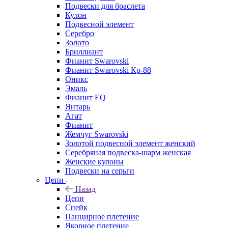
Подвески для браслета
Кулон
Подвесной элемент
Серебро
Золото
Бриллиант
Фианит Swarovski
Фианит Swarovski Кр-88
Оникс
Эмаль
Фианит EQ
Янтарь
Агат
Фианит
Жемчуг Swarovski
Золотой подвесной элемент женcкий
Серебряная подвеска-шарм женская
Женские кулоны
Подвески на серьги
Цепи
Назад
Цепи
Снейк
Панцирное плетение
Якорное плетение