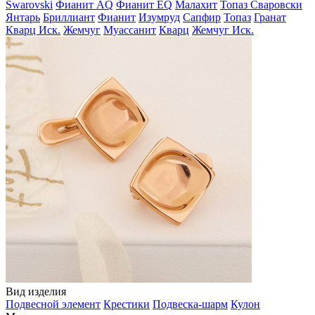
Swarovski
Фианит AQ
Фианит EQ
Малахит
Топаз Сваровски
Янтарь
Бриллиант
Фианит
Изумруд
Сапфир
Топаз
Гранат
Кварц Иск.
Жемчуг
Муассанит
Кварц
Жемчуг Иск.
Вид изделия
Подвесной элемент
Крестики
Подвеска-шарм
Кулон