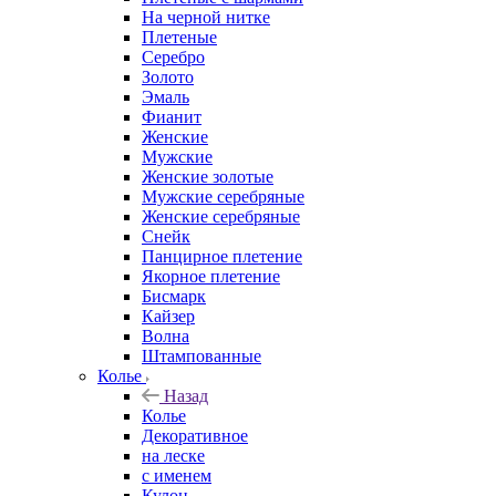
На черной нитке
Плетеные
Серебро
Золото
Эмаль
Фианит
Женские
Мужские
Женские золотые
Мужские серебряные
Женские серебряные
Снейк
Панцирное плетение
Якорное плетение
Бисмарк
Кайзер
Волна
Штампованные
Колье
Назад
Колье
Декоративное
на леске
с именем
Кулон