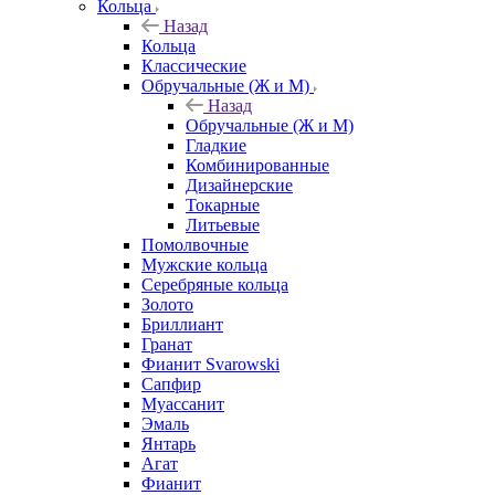
Кольца
Назад
Кольца
Классические
Обручальные (Ж и М)
Назад
Обручальные (Ж и М)
Гладкие
Комбинированные
Дизайнерские
Токарные
Литьевые
Помолвочные
Мужские кольца
Серебряные кольца
Золото
Бриллиант
Гранат
Фианит Svarowski
Сапфир
Муассанит
Эмаль
Янтарь
Агат
Фианит