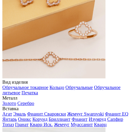
Вид изделия
Обручальное токарное
Кольцо
Обручальные
Обручальное
литьевое
Печатка
Металл
Золото
Серебро
Вставка
Агат
Эмаль
Фианит Сваровски
Жемчуг Swarovski
Фианит EQ
Янтарь
Оникс
Корунд
Бриллиант
Фианит
Изумруд
Сапфир
Топаз
Гранат
Кварц Иск.
Жемчуг
Муассанит
Кварц