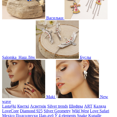
Васильки
Salomka
Наш Лён
Буслы
Maki
New
wave
Lastaўki
Кветкі
Асветнiк
Silver trends
Шифры
ART
Каляда
LoveCore
Diamond 925
Silver Geometry
Wild West
Love Safari
Mexico
Подсолнухи
Цар-дуб
Ў
4 elements
Snake
Kupalle