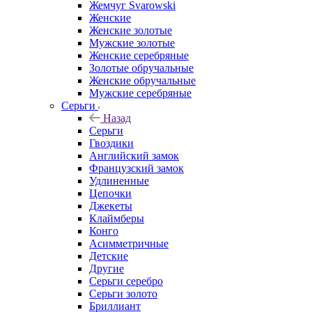
Жемчуг Svarowski
Женские
Женские золотые
Мужские золотые
Женские серебряные
Золотые обручальные
Женские обручальные
Мужские серебряные
Серьги
Назад
Серьги
Гвоздики
Английский замок
Французский замок
Удлиненные
Цепочки
Джекеты
Клаймберы
Конго
Асимметричные
Детские
Другие
Серьги серебро
Серьги золото
Бриллиант