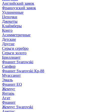
Английский замок
Французский замок
Удлиненные
Цепочки
Джекеты
Клаймберы
Конго
Асимметричные
Детские
Другие
Серьги серебро
Серьги золото
Бриллиант
Фианит Svarowski
Сапфир
Фианит Swarovski Кр-88
Муассанит
Эмаль
Фианит EQ
Жемчуг
Янтарь
Агат
Фианит
Жемчуг Swarovski
Аметис