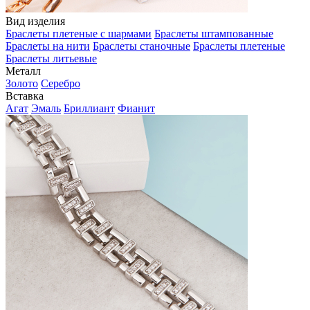
Вид изделия
Браслеты плетеные с шармами
Браслеты штампованные
Браслеты на нити
Браслеты станочные
Браслеты плетеные
Браслеты литьевые
Металл
Золото
Серебро
Вставка
Агат
Эмаль
Бриллиант
Фианит