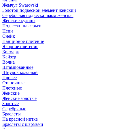
Жемчуг Swarovski
Золотой подвесной элемент женcкий
Серебряная подвеска-шарм женская
Женские кулоны
Подвески на серьги
Цепи
Снейк
Панцирное плетение
Якорное плетение
Бисмарк
Кайзер
Волна
Штампованные
Шнурок кожаный
Прочее
Станочные
Плетеные
Женские
Женские золотые
Золотые
Серебряные
Браслеты
На красной нитке
Браслеты с шармами