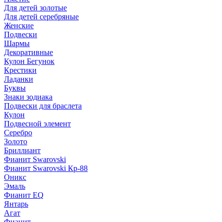
Для детей золотые
Для детей серебряные
Женские
Подвески
Шармы
Декоративные
Кулон Бегунок
Крестики
Ладанки
Буквы
Знаки зодиака
Подвески для браслета
Кулон
Подвесной элемент
Серебро
Золото
Бриллиант
Фианит Swarovski
Фианит Swarovski Кр-88
Оникс
Эмаль
Фианит EQ
Янтарь
Агат
Фианит