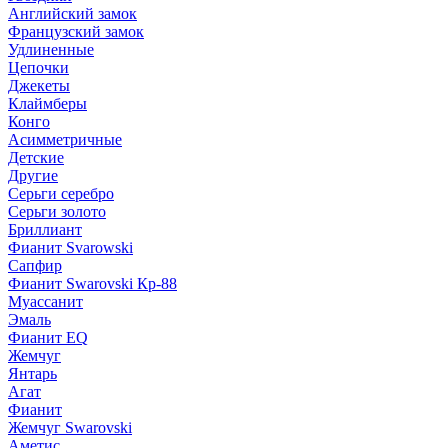
Английский замок
Французский замок
Удлиненные
Цепочки
Джекеты
Клаймберы
Конго
Асимметричные
Детские
Другие
Серьги серебро
Серьги золото
Бриллиант
Фианит Svarowski
Сапфир
Фианит Swarovski Кр-88
Муассанит
Эмаль
Фианит EQ
Жемчуг
Янтарь
Агат
Фианит
Жемчуг Swarovski
Аметис