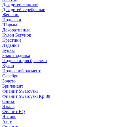
Для детей золотые
Для детей серебряные
Женские
Подвески
Шармы
Декоративные
Кулон Бегунок
Крестики
Ладанки
Буквы
Знаки зодиака
Подвески для браслета
Кулон
Подвесной элемент
Серебро
Золото
Бриллиант
Фианит Swarovski
Фианит Swarovski Кр-88
Оникс
Эмаль
Фианит EQ
Янтарь
Агат
Фианит