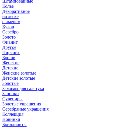
Штампованные
Колье
Декоративное
на леске
с именем
Кулон
Серебро
Золото
Фианит
Другое
Пирсинг
Броши
Женские
Детские
Женские золотые
Детские золотые
Золотые
Зажимы для галстука
Запонки
Сувениры
Золотые украшения
Серебряные украшения
Коллекция
Новинки
Бриллианты