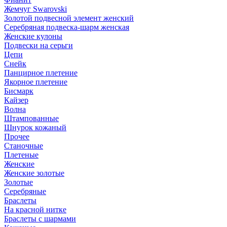
Жемчуг Swarovski
Золотой подвесной элемент женcкий
Серебряная подвеска-шарм женская
Женские кулоны
Подвески на серьги
Цепи
Снейк
Панцирное плетение
Якорное плетение
Бисмарк
Кайзер
Волна
Штампованные
Шнурок кожаный
Прочее
Станочные
Плетеные
Женские
Женские золотые
Золотые
Серебряные
Браслеты
На красной нитке
Браслеты с шармами