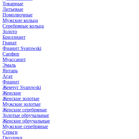
Токарные
Литьевые
Помолвочные
Мужские кольца
Серебряные кольца
Золото
Бриллиант
Гранат
Фианит Svarowski
Сапфир
Муассанит
Эмаль
Янтарь
Агат
Фианит
Жемчуг Svarowski
Женские
Женские золотые
Мужские золотые
Женские серебряные
Золотые обручальные
Женские обручальные
Мужские серебряные
Серьги
Гвоздики