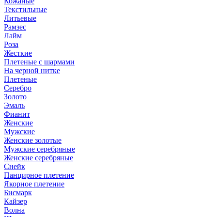
Кожаные
Текстильные
Литьевые
Рамзес
Лайм
Роза
Жесткие
Плетеные с шармами
На черной нитке
Плетеные
Серебро
Золото
Эмаль
Фианит
Женские
Мужские
Женские золотые
Мужские серебряные
Женские серебряные
Снейк
Панцирное плетение
Якорное плетение
Бисмарк
Кайзер
Волна