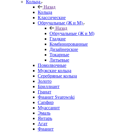
Кольца
Назад
Кольца
Классические
Обручальные (Ж и М)
Назад
Обручальные (Ж и М)
Гладкие
Комбинированные
Дизайнерские
Токарные
Литьевые
Помолвочные
Мужские кольца
Серебряные кольца
Золото
Бриллиант
Гранат
Фианит Svarowski
Сапфир
Муассанит
Эмаль
Янтарь
Агат
Фианит