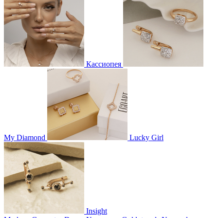
Кассиопея
My Diamond
Lucky Girl
Insight