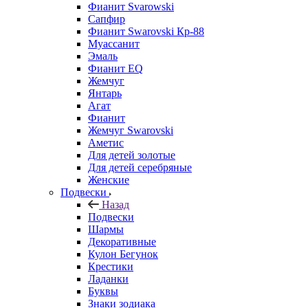
Фианит Svarowski
Сапфир
Фианит Swarovski Кр-88
Муассанит
Эмаль
Фианит EQ
Жемчуг
Янтарь
Агат
Фианит
Жемчуг Swarovski
Аметис
Для детей золотые
Для детей серебряные
Женские
Подвески
Назад
Подвески
Шармы
Декоративные
Кулон Бегунок
Крестики
Ладанки
Буквы
Знаки зодиака