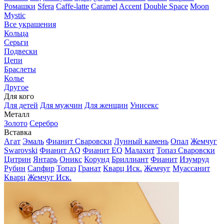
Ромашки
Sfera
Caffe-latte
Caramel
Accent
Double Space
Moon
Mystic
Все украшения
Кольца
Серьги
Подвески
Цепи
Браслеты
Колье
Другое
Для кого
Для детей
Для мужчин
Для женщин
Унисекс
Металл
Золото
Серебро
Вставка
Агат
Эмаль
Фианит Сваровски
Лунный камень
Опал
Жемчуг
Swarovski
Фианит AQ
Фианит EQ
Малахит
Топаз Сваровски
Цитрин
Янтарь
Оникс
Корунд
Бриллиант
Фианит
Изумруд
Рубин
Сапфир
Топаз
Гранат
Кварц Иск.
Жемчуг
Муассанит
Кварц
Жемчуг Иск.