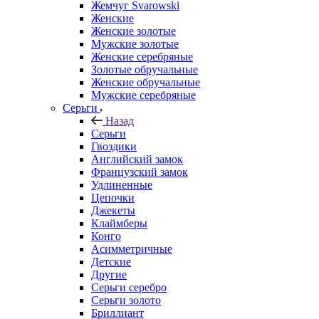
Жемчуг Svarowski
Женские
Женские золотые
Мужские золотые
Женские серебряные
Золотые обручальные
Женские обручальные
Мужские серебряные
Серьги
Назад
Серьги
Гвоздики
Английский замок
Французский замок
Удлиненные
Цепочки
Джекеты
Клаймберы
Конго
Асимметричные
Детские
Другие
Серьги серебро
Серьги золото
Бриллиант