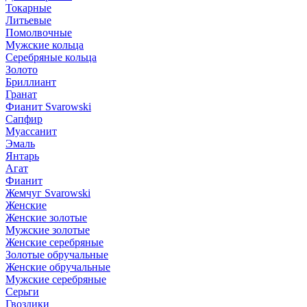
Токарные
Литьевые
Помолвочные
Мужские кольца
Серебряные кольца
Золото
Бриллиант
Гранат
Фианит Svarowski
Сапфир
Муассанит
Эмаль
Янтарь
Агат
Фианит
Жемчуг Svarowski
Женские
Женские золотые
Мужские золотые
Женские серебряные
Золотые обручальные
Женские обручальные
Мужские серебряные
Серьги
Гвоздики