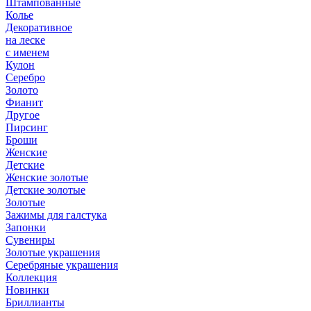
Штампованные
Колье
Декоративное
на леске
с именем
Кулон
Серебро
Золото
Фианит
Другое
Пирсинг
Броши
Женские
Детские
Женские золотые
Детские золотые
Золотые
Зажимы для галстука
Запонки
Сувениры
Золотые украшения
Серебряные украшения
Коллекция
Новинки
Бриллианты