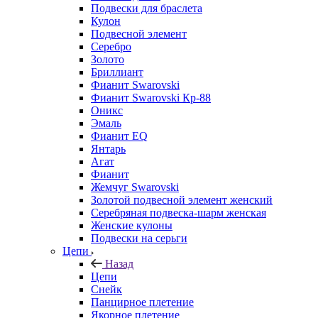
Подвески для браслета
Кулон
Подвесной элемент
Серебро
Золото
Бриллиант
Фианит Swarovski
Фианит Swarovski Кр-88
Оникс
Эмаль
Фианит EQ
Янтарь
Агат
Фианит
Жемчуг Swarovski
Золотой подвесной элемент женcкий
Серебряная подвеска-шарм женская
Женские кулоны
Подвески на серьги
Цепи
Назад
Цепи
Снейк
Панцирное плетение
Якорное плетение