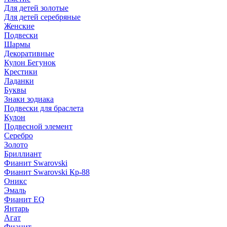
Для детей золотые
Для детей серебряные
Женские
Подвески
Шармы
Декоративные
Кулон Бегунок
Крестики
Ладанки
Буквы
Знаки зодиака
Подвески для браслета
Кулон
Подвесной элемент
Серебро
Золото
Бриллиант
Фианит Swarovski
Фианит Swarovski Кр-88
Оникс
Эмаль
Фианит EQ
Янтарь
Агат
Фианит