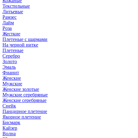
Кожаные
Текстильные
Литьевые
Рамзес
Лайм
Роза
Жесткие
Плетеные с шармами
На черной нитке
Плетеные
Серебро
Золото
Эмаль
Фианит
Женские
Мужские
Женские золотые
Мужские серебряные
Женские серебряные
Снейк
Панцирное плетение
Якорное плетение
Бисмарк
Кайзер
Волна