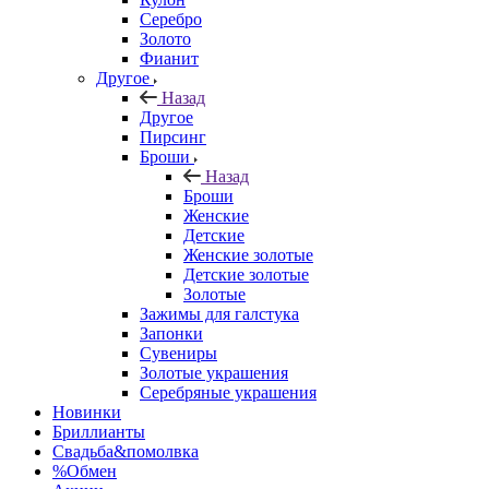
Серебро
Золото
Фианит
Другое
Назад
Другое
Пирсинг
Броши
Назад
Броши
Женские
Детские
Женские золотые
Детские золотые
Золотые
Зажимы для галстука
Запонки
Сувениры
Золотые украшения
Серебряные украшения
Новинки
Бриллианты
Свадьба&помолвка
%Обмен