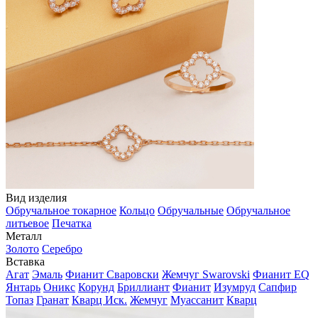
Вид изделия
Обручальное токарное
Кольцо
Обручальные
Обручальное
литьевое
Печатка
Металл
Золото
Серебро
Вставка
Агат
Эмаль
Фианит Сваровски
Жемчуг Swarovski
Фианит EQ
Янтарь
Оникс
Корунд
Бриллиант
Фианит
Изумруд
Сапфир
Топаз
Гранат
Кварц Иск.
Жемчуг
Муассанит
Кварц