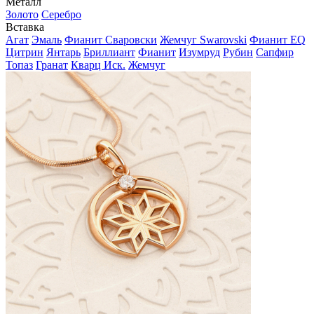
Металл
Золото
Серебро
Вставка
Агат
Эмаль
Фианит Сваровски
Жемчуг Swarovski
Фианит EQ
Цитрин
Янтарь
Бриллиант
Фианит
Изумруд
Рубин
Сапфир
Топаз
Гранат
Кварц Иск.
Жемчуг