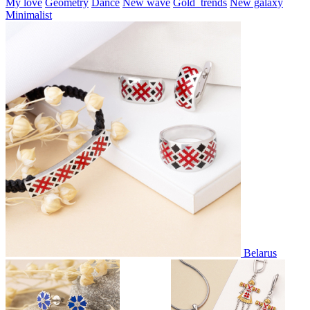
My love
Geometry
Dance
New wave
Gold_trends
New galaxy
Minimalist
Belarus