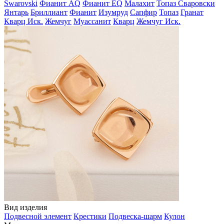
Swarovski
Фианит AQ
Фианит EQ
Малахит
Топаз Сваровски
Янтарь
Бриллиант
Фианит
Изумруд
Сапфир
Топаз
Гранат
Кварц Иск.
Жемчуг
Муассанит
Кварц
Жемчуг Иск.
Вид изделия
Подвесной элемент
Крестики
Подвеска-шарм
Кулон