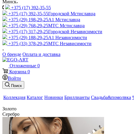
Минск
+375 (17) 392-35-55
+375 (17) 392-35-55
Городской Мстиславца
+375 (29) 198-29-25
A1 Мстиславца
+375 (29) 768-29-25
МТС Мстиславца
+375 (17) 317-29-25
Городской Независимости
+375 (29) 188-29-25
A1 Независимости
+375 (33) 378-29-25
МТС Независимости
О бренде
Оплата и доставка
Отложенные
0
Корзина
0
Войти
Поиск
Коллекция
Каталог
Новинки
Бриллианты
Свадьба&помолвка
Золото
Серебро