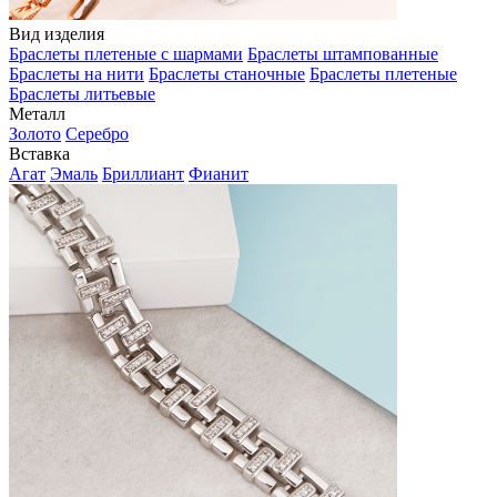
Вид изделия
Браслеты плетеные с шармами
Браслеты штампованные
Браслеты на нити
Браслеты станочные
Браслеты плетеные
Браслеты литьевые
Металл
Золото
Серебро
Вставка
Агат
Эмаль
Бриллиант
Фианит