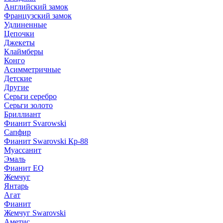
Английский замок
Французский замок
Удлиненные
Цепочки
Джекеты
Клаймберы
Конго
Асимметричные
Детские
Другие
Серьги серебро
Серьги золото
Бриллиант
Фианит Svarowski
Сапфир
Фианит Swarovski Кр-88
Муассанит
Эмаль
Фианит EQ
Жемчуг
Янтарь
Агат
Фианит
Жемчуг Swarovski
Аметис