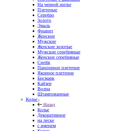
На черной нитке
Плетеные
Серебро
Золото
Эмаль
Фианит
Женские
Мужские
Женские золотые
Мужские серебряные
Женские серебряные
Снейк
Панцирное плетение
Якорное плетение
Бисмарк
Кайзер
Волна
Штампованные
Колье
Назад
Колье
Декоративное
на леске
с именем
Кулон