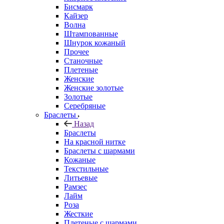
Бисмарк
Кайзер
Волна
Штампованные
Шнурок кожаный
Прочее
Станочные
Плетеные
Женские
Женские золотые
Золотые
Серебряные
Браслеты
Назад
Браслеты
На красной нитке
Браслеты с шармами
Кожаные
Текстильные
Литьевые
Рамзес
Лайм
Роза
Жесткие
Плетеные с шармами