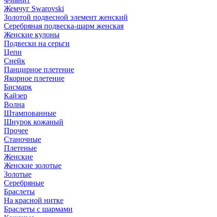
Жемчуг Swarovski
Золотой подвесной элемент женcкий
Серебряная подвеска-шарм женская
Женские кулоны
Подвески на серьги
Цепи
Снейк
Панцирное плетение
Якорное плетение
Бисмарк
Кайзер
Волна
Штампованные
Шнурок кожаный
Прочее
Станочные
Плетеные
Женские
Женские золотые
Золотые
Серебряные
Браслеты
На красной нитке
Браслеты с шармами