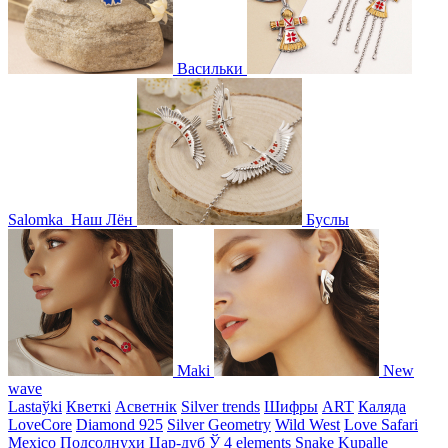
Васильки
Salomka
Наш Лён
Буслы
Maki
New
wave
Lastaўki
Кветкі
Асветнiк
Silver trends
Шифры
ART
Каляда
LoveCore
Diamond 925
Silver Geometry
Wild West
Love Safari
Mexico
Подсолнухи
Цар-дуб
Ў
4 elements
Snake
Kupalle