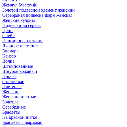
Жемчуг Swarovski
Золотой подвесной элемент женcкий
Серебряная подвеска-шарм женская
Женские кулоны
Подвески на серьги
Цепи
Снейк
Панцирное плетение
Якорное плетение
Бисмарк
Кайзер
Волна
Штампованные
Шнурок кожаный
Прочее
Станочные
Плетеные
Женские
Женские золотые
Золотые
Серебряные
Браслеты
На красной нитке
Браслеты с шармами