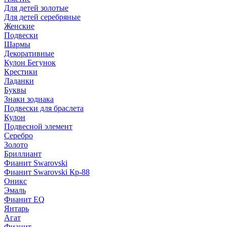
Для детей золотые
Для детей серебряные
Женские
Подвески
Шармы
Декоративные
Кулон Бегунок
Крестики
Ладанки
Буквы
Знаки зодиака
Подвески для браслета
Кулон
Подвесной элемент
Серебро
Золото
Бриллиант
Фианит Swarovski
Фианит Swarovski Кр-88
Оникс
Эмаль
Фианит EQ
Янтарь
Агат
Фианит