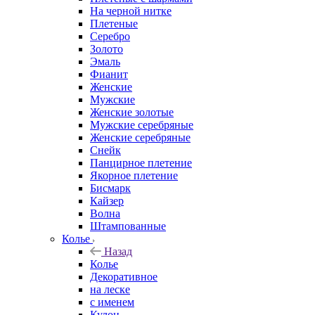
На черной нитке
Плетеные
Серебро
Золото
Эмаль
Фианит
Женские
Мужские
Женские золотые
Мужские серебряные
Женские серебряные
Снейк
Панцирное плетение
Якорное плетение
Бисмарк
Кайзер
Волна
Штампованные
Колье
Назад
Колье
Декоративное
на леске
с именем
Кулон