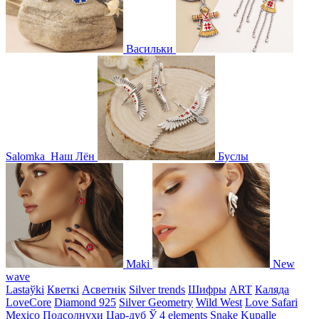
Васильки
Salomka
Наш Лён
Буслы
Maki
New
wave
Lastaўki
Кветкі
Асветнiк
Silver trends
Шифры
ART
Каляда
LoveCore
Diamond 925
Silver Geometry
Wild West
Love Safari
Mexico
Подсолнухи
Цар-дуб
Ў
4 elements
Snake
Kupalle