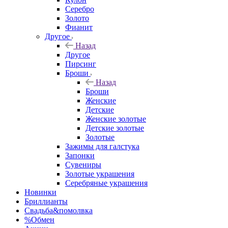
Серебро
Золото
Фианит
Другое
Назад
Другое
Пирсинг
Броши
Назад
Броши
Женские
Детские
Женские золотые
Детские золотые
Золотые
Зажимы для галстука
Запонки
Сувениры
Золотые украшения
Серебряные украшения
Новинки
Бриллианты
Свадьба&помолвка
%Обмен