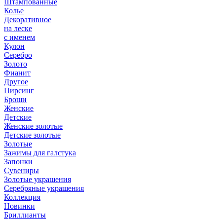
Штампованные
Колье
Декоративное
на леске
с именем
Кулон
Серебро
Золото
Фианит
Другое
Пирсинг
Броши
Женские
Детские
Женские золотые
Детские золотые
Золотые
Зажимы для галстука
Запонки
Сувениры
Золотые украшения
Серебряные украшения
Коллекция
Новинки
Бриллианты