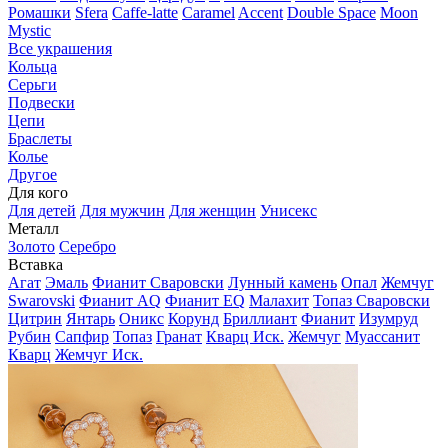
Ромашки
Sfera
Caffe-latte
Caramel
Accent
Double Space
Moon
Mystic
Все украшения
Кольца
Серьги
Подвески
Цепи
Браслеты
Колье
Другое
Для кого
Для детей
Для мужчин
Для женщин
Унисекс
Металл
Золото
Серебро
Вставка
Агат
Эмаль
Фианит Сваровски
Лунный камень
Опал
Жемчуг
Swarovski
Фианит AQ
Фианит EQ
Малахит
Топаз Сваровски
Цитрин
Янтарь
Оникс
Корунд
Бриллиант
Фианит
Изумруд
Рубин
Сапфир
Топаз
Гранат
Кварц Иск.
Жемчуг
Муассанит
Кварц
Жемчуг Иск.