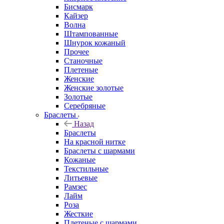
Бисмарк
Кайзер
Волна
Штампованные
Шнурок кожаный
Прочее
Станочные
Плетеные
Женские
Женские золотые
Золотые
Серебряные
Браслеты
Назад
Браслеты
На красной нитке
Браслеты с шармами
Кожаные
Текстильные
Литьевые
Рамзес
Лайм
Роза
Жесткие
Плетеные с шармами