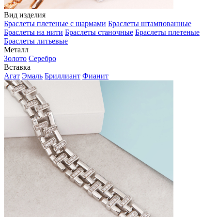
Вид изделия
Браслеты плетеные с шармами
Браслеты штампованные
Браслеты на нити
Браслеты станочные
Браслеты плетеные
Браслеты литьевые
Металл
Золото
Серебро
Вставка
Агат
Эмаль
Бриллиант
Фианит