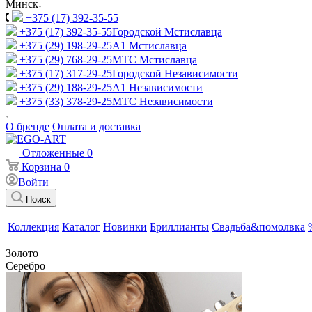
Минск
+375 (17) 392-35-55
+375 (17) 392-35-55
Городской Мстиславца
+375 (29) 198-29-25
A1 Мстиславца
+375 (29) 768-29-25
МТС Мстиславца
+375 (17) 317-29-25
Городской Независимости
+375 (29) 188-29-25
A1 Независимости
+375 (33) 378-29-25
МТС Независимости
О бренде
Оплата и доставка
Отложенные
0
Корзина
0
Войти
Поиск
Коллекция
Каталог
Новинки
Бриллианты
Свадьба&помолвка
Золото
Серебро