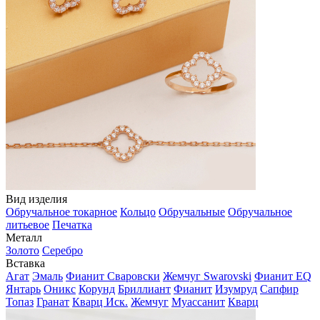
Вид изделия
Обручальное токарное
Кольцо
Обручальные
Обручальное
литьевое
Печатка
Металл
Золото
Серебро
Вставка
Агат
Эмаль
Фианит Сваровски
Жемчуг Swarovski
Фианит EQ
Янтарь
Оникс
Корунд
Бриллиант
Фианит
Изумруд
Сапфир
Топаз
Гранат
Кварц Иск.
Жемчуг
Муассанит
Кварц