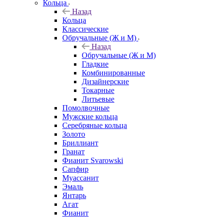
Кольца
Назад
Кольца
Классические
Обручальные (Ж и М)
Назад
Обручальные (Ж и М)
Гладкие
Комбинированные
Дизайнерские
Токарные
Литьевые
Помолвочные
Мужские кольца
Серебряные кольца
Золото
Бриллиант
Гранат
Фианит Svarowski
Сапфир
Муассанит
Эмаль
Янтарь
Агат
Фианит