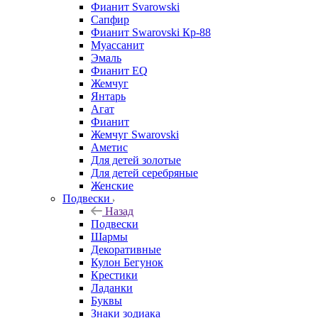
Фианит Svarowski
Сапфир
Фианит Swarovski Кр-88
Муассанит
Эмаль
Фианит EQ
Жемчуг
Янтарь
Агат
Фианит
Жемчуг Swarovski
Аметис
Для детей золотые
Для детей серебряные
Женские
Подвески
Назад
Подвески
Шармы
Декоративные
Кулон Бегунок
Крестики
Ладанки
Буквы
Знаки зодиака