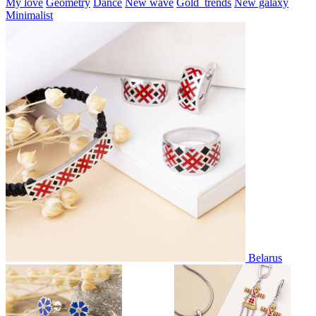
My love
Geometry
Dance
New wave
Gold_trends
New galaxy
Minimalist
Belarus