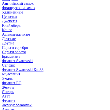
Английский замок
Французский замок
Удлиненные
Цепочки
Джекеты
Клаймберы
Конго
Асимметричные
Детские
Другие
Серьги серебро
Серьги золото
Бриллиант
Фианит Svarowski
Сапфир
Фианит Swarovski Кр-88
Муассанит
Эмаль
Фианит EQ
Жемчуг
Янтарь
Агат
Фианит
Жемчуг Swarovski
Аметис