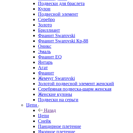
Подвески для браслета
Кулон
Подвесной элемент
Серебро
Золото
Бриллиант
Фианит Swarovski
Фианит Swarovski Кр-88
Оникс
Эмаль
Фианит EQ
Янтарь
Агат
Фианит
Жемчуг Swarovski
Золотой подвесной элемент женcкий
Серебряная подвеска-шарм женская
Женские кулоны
Подвески на серьги
Цепи
Назад
Цепи
Снейк
Панцирное плетение
Якорное плетение