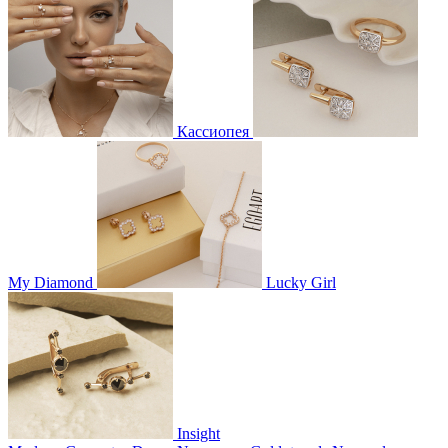
Кассиопея
My Diamond
Lucky Girl
Insight