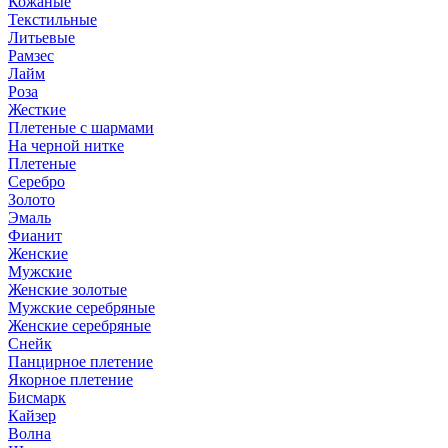
Кожаные
Текстильные
Литьевые
Рамзес
Лайм
Роза
Жесткие
Плетеные с шармами
На черной нитке
Плетеные
Серебро
Золото
Эмаль
Фианит
Женские
Мужские
Женские золотые
Мужские серебряные
Женские серебряные
Снейк
Панцирное плетение
Якорное плетение
Бисмарк
Кайзер
Волна