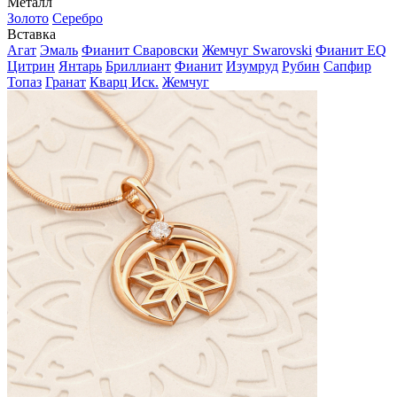
Металл
Золото
Серебро
Вставка
Агат
Эмаль
Фианит Сваровски
Жемчуг Swarovski
Фианит EQ
Цитрин
Янтарь
Бриллиант
Фианит
Изумруд
Рубин
Сапфир
Топаз
Гранат
Кварц Иск.
Жемчуг