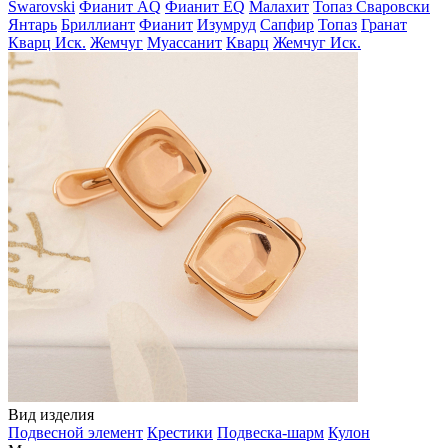
Swarovski
Фианит AQ
Фианит EQ
Малахит
Топаз Сваровски
Янтарь
Бриллиант
Фианит
Изумруд
Сапфир
Топаз
Гранат
Кварц Иск.
Жемчуг
Муассанит
Кварц
Жемчуг Иск.
Вид изделия
Подвесной элемент
Крестики
Подвеска-шарм
Кулон