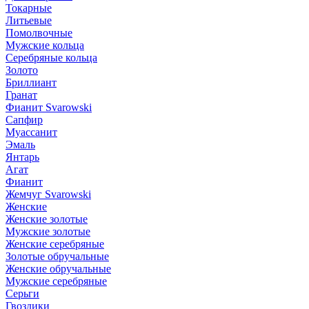
Токарные
Литьевые
Помолвочные
Мужские кольца
Серебряные кольца
Золото
Бриллиант
Гранат
Фианит Svarowski
Сапфир
Муассанит
Эмаль
Янтарь
Агат
Фианит
Жемчуг Svarowski
Женские
Женские золотые
Мужские золотые
Женские серебряные
Золотые обручальные
Женские обручальные
Мужские серебряные
Серьги
Гвоздики