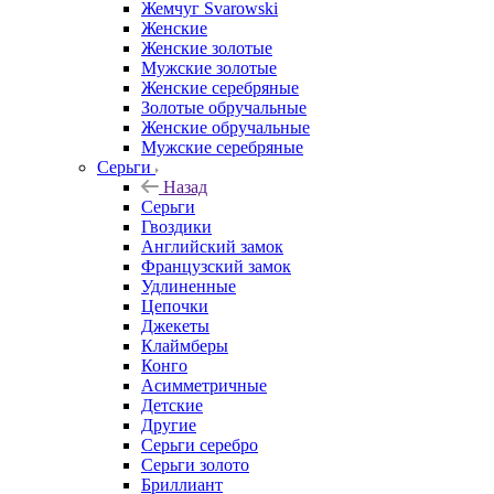
Жемчуг Svarowski
Женские
Женские золотые
Мужские золотые
Женские серебряные
Золотые обручальные
Женские обручальные
Мужские серебряные
Серьги
Назад
Серьги
Гвоздики
Английский замок
Французский замок
Удлиненные
Цепочки
Джекеты
Клаймберы
Конго
Асимметричные
Детские
Другие
Серьги серебро
Серьги золото
Бриллиант