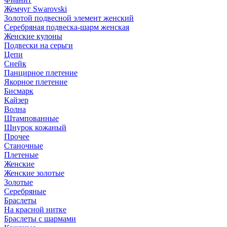
Жемчуг Swarovski
Золотой подвесной элемент женcкий
Серебряная подвеска-шарм женская
Женские кулоны
Подвески на серьги
Цепи
Снейк
Панцирное плетение
Якорное плетение
Бисмарк
Кайзер
Волна
Штампованные
Шнурок кожаный
Прочее
Станочные
Плетеные
Женские
Женские золотые
Золотые
Серебряные
Браслеты
На красной нитке
Браслеты с шармами