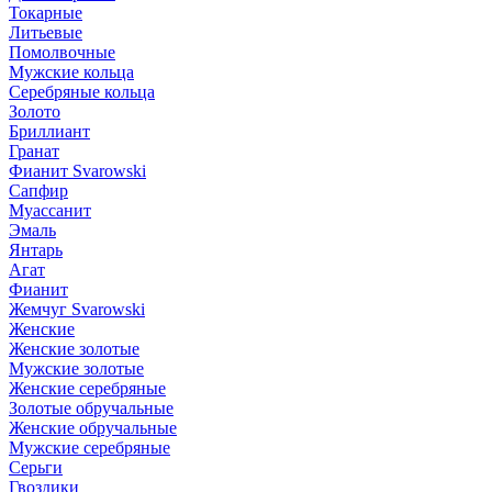
Токарные
Литьевые
Помолвочные
Мужские кольца
Серебряные кольца
Золото
Бриллиант
Гранат
Фианит Svarowski
Сапфир
Муассанит
Эмаль
Янтарь
Агат
Фианит
Жемчуг Svarowski
Женские
Женские золотые
Мужские золотые
Женские серебряные
Золотые обручальные
Женские обручальные
Мужские серебряные
Серьги
Гвоздики