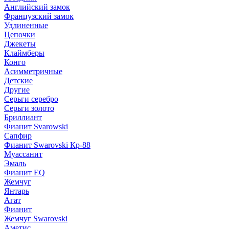
Английский замок
Французский замок
Удлиненные
Цепочки
Джекеты
Клаймберы
Конго
Асимметричные
Детские
Другие
Серьги серебро
Серьги золото
Бриллиант
Фианит Svarowski
Сапфир
Фианит Swarovski Кр-88
Муассанит
Эмаль
Фианит EQ
Жемчуг
Янтарь
Агат
Фианит
Жемчуг Swarovski
Аметис