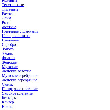
Кожаные
Текстильные
Литьевые
Рамзес
Лайм
Роза
Жесткие
Плетеные с шармами
На черной нитке
Плетеные
Серебро
Золото
Эмаль
Фианит
Женские
Мужские
Женские золотые
Мужские серебряные
Женские серебряные
Снейк
Панцирное плетение
Якорное плетение
Бисмарк
Кайзер
Волна