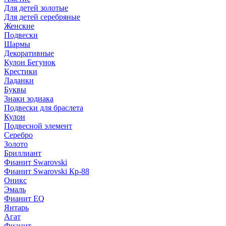
Для детей золотые
Для детей серебряные
Женские
Подвески
Шармы
Декоративные
Кулон Бегунок
Крестики
Ладанки
Буквы
Знаки зодиака
Подвески для браслета
Кулон
Подвесной элемент
Серебро
Золото
Бриллиант
Фианит Swarovski
Фианит Swarovski Кр-88
Оникс
Эмаль
Фианит EQ
Янтарь
Агат
Фианит