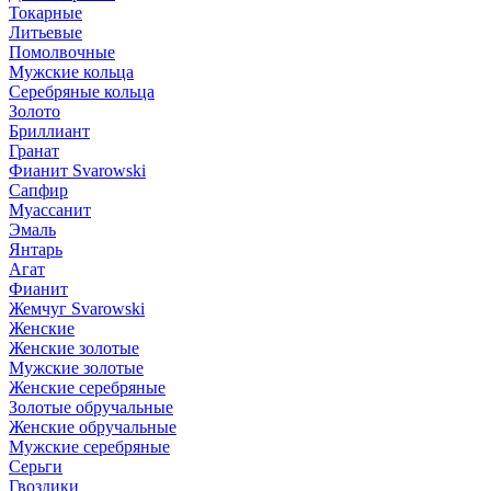
Токарные
Литьевые
Помолвочные
Мужские кольца
Серебряные кольца
Золото
Бриллиант
Гранат
Фианит Svarowski
Сапфир
Муассанит
Эмаль
Янтарь
Агат
Фианит
Жемчуг Svarowski
Женские
Женские золотые
Мужские золотые
Женские серебряные
Золотые обручальные
Женские обручальные
Мужские серебряные
Серьги
Гвоздики