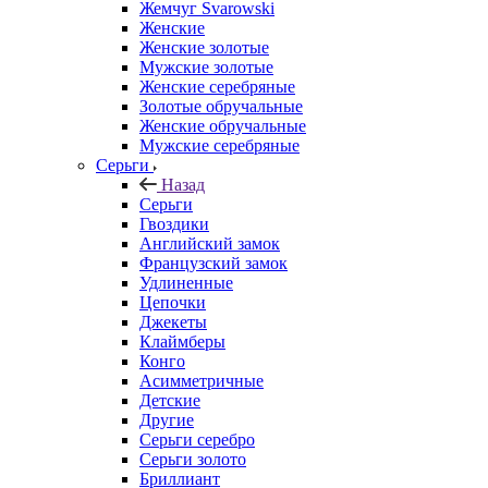
Жемчуг Svarowski
Женские
Женские золотые
Мужские золотые
Женские серебряные
Золотые обручальные
Женские обручальные
Мужские серебряные
Серьги
Назад
Серьги
Гвоздики
Английский замок
Французский замок
Удлиненные
Цепочки
Джекеты
Клаймберы
Конго
Асимметричные
Детские
Другие
Серьги серебро
Серьги золото
Бриллиант