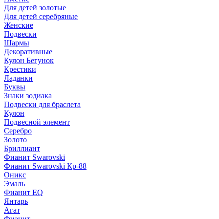
Для детей золотые
Для детей серебряные
Женские
Подвески
Шармы
Декоративные
Кулон Бегунок
Крестики
Ладанки
Буквы
Знаки зодиака
Подвески для браслета
Кулон
Подвесной элемент
Серебро
Золото
Бриллиант
Фианит Swarovski
Фианит Swarovski Кр-88
Оникс
Эмаль
Фианит EQ
Янтарь
Агат
Фианит