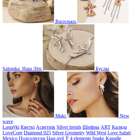
Васильки
Salomka
Наш Лён
Буслы
Maki
New
wave
Lastaўki
Кветкі
Асветнiк
Silver trends
Шифры
ART
Каляда
LoveCore
Diamond 925
Silver Geometry
Wild West
Love Safari
Mexico
Подсолнухи
Цар-дуб
Ў
4 elements
Snake
Kupalle