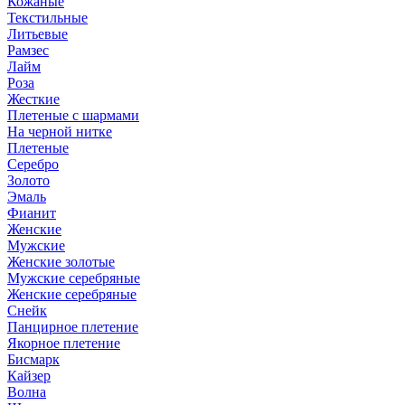
Кожаные
Текстильные
Литьевые
Рамзес
Лайм
Роза
Жесткие
Плетеные с шармами
На черной нитке
Плетеные
Серебро
Золото
Эмаль
Фианит
Женские
Мужские
Женские золотые
Мужские серебряные
Женские серебряные
Снейк
Панцирное плетение
Якорное плетение
Бисмарк
Кайзер
Волна