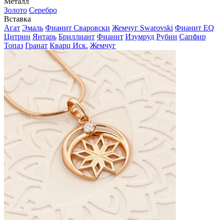
Металл
Золото
Серебро
Вставка
Агат
Эмаль
Фианит Сваровски
Жемчуг Swarovski
Фианит EQ
Цитрин
Янтарь
Бриллиант
Фианит
Изумруд
Рубин
Сапфир
Топаз
Гранат
Кварц Иск.
Жемчуг