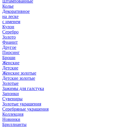
Штампованные
Колье
Декоративное
на леске
с именем
Кулон
Серебро
Золото
Фианит
Другое
Пирсинг
Броши
Женские
Детские
Женские золотые
Детские золотые
Золотые
Зажимы для галстука
Запонки
Сувениры
Золотые украшения
Серебряные украшения
Коллекция
Новинки
Бриллианты