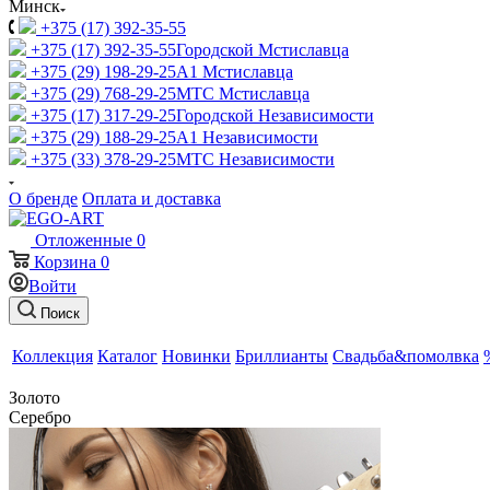
Минск
+375 (17) 392-35-55
+375 (17) 392-35-55
Городской Мстиславца
+375 (29) 198-29-25
A1 Мстиславца
+375 (29) 768-29-25
МТС Мстиславца
+375 (17) 317-29-25
Городской Независимости
+375 (29) 188-29-25
A1 Независимости
+375 (33) 378-29-25
МТС Независимости
О бренде
Оплата и доставка
Отложенные
0
Корзина
0
Войти
Поиск
Коллекция
Каталог
Новинки
Бриллианты
Свадьба&помолвка
Золото
Серебро