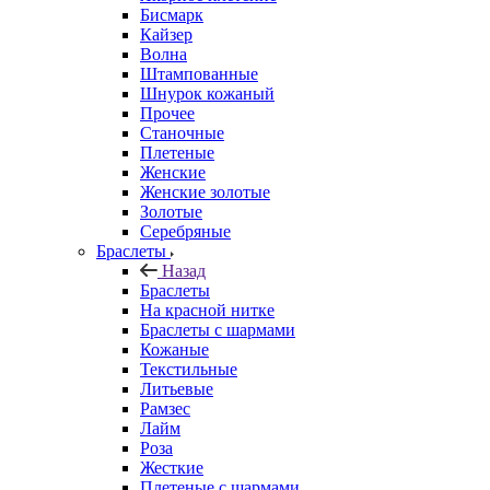
Бисмарк
Кайзер
Волна
Штампованные
Шнурок кожаный
Прочее
Станочные
Плетеные
Женские
Женские золотые
Золотые
Серебряные
Браслеты
Назад
Браслеты
На красной нитке
Браслеты с шармами
Кожаные
Текстильные
Литьевые
Рамзес
Лайм
Роза
Жесткие
Плетеные с шармами