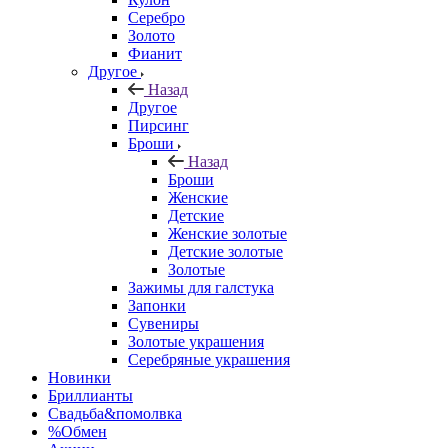
Серебро
Золото
Фианит
Другое
Назад
Другое
Пирсинг
Броши
Назад
Броши
Женские
Детские
Женские золотые
Детские золотые
Золотые
Зажимы для галстука
Запонки
Сувениры
Золотые украшения
Серебряные украшения
Новинки
Бриллианты
Свадьба&помолвка
%Обмен