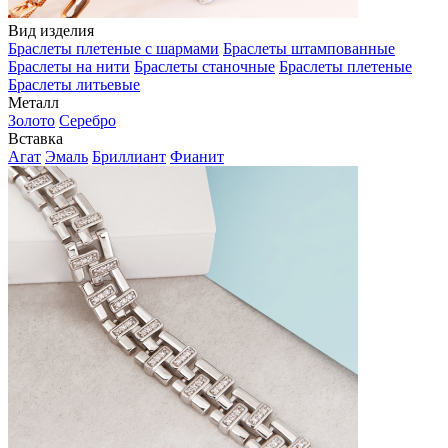
Вид изделия
Браслеты плетеные с шармами
Браслеты штампованные
Браслеты на нити
Браслеты станочные
Браслеты плетеные
Браслеты литьевые
Металл
Золото
Серебро
Вставка
Агат
Эмаль
Бриллиант
Фианит