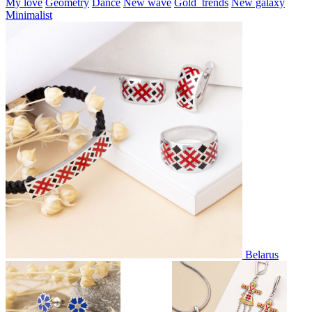
My love
Geometry
Dance
New wave
Gold_trends
New galaxy
Minimalist
Belarus