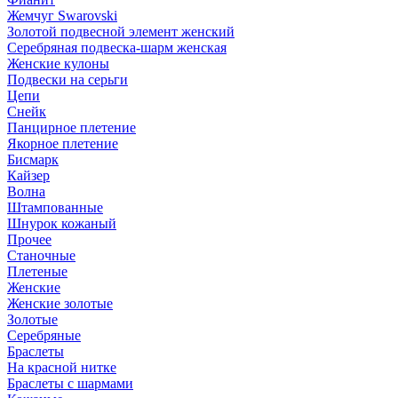
Жемчуг Swarovski
Золотой подвесной элемент женcкий
Серебряная подвеска-шарм женская
Женские кулоны
Подвески на серьги
Цепи
Снейк
Панцирное плетение
Якорное плетение
Бисмарк
Кайзер
Волна
Штампованные
Шнурок кожаный
Прочее
Станочные
Плетеные
Женские
Женские золотые
Золотые
Серебряные
Браслеты
На красной нитке
Браслеты с шармами