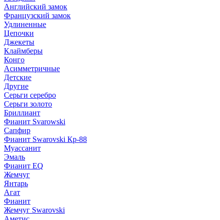
Английский замок
Французский замок
Удлиненные
Цепочки
Джекеты
Клаймберы
Конго
Асимметричные
Детские
Другие
Серьги серебро
Серьги золото
Бриллиант
Фианит Svarowski
Сапфир
Фианит Swarovski Кр-88
Муассанит
Эмаль
Фианит EQ
Жемчуг
Янтарь
Агат
Фианит
Жемчуг Swarovski
Аметис