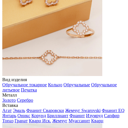
Вид изделия
Обручальное токарное
Кольцо
Обручальные
Обручальное
литьевое
Печатка
Металл
Золото
Серебро
Вставка
Агат
Эмаль
Фианит Сваровски
Жемчуг Swarovski
Фианит EQ
Янтарь
Оникс
Корунд
Бриллиант
Фианит
Изумруд
Сапфир
Топаз
Гранат
Кварц Иск.
Жемчуг
Муассанит
Кварц