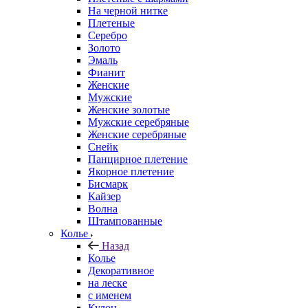
На черной нитке
Плетеные
Серебро
Золото
Эмаль
Фианит
Женские
Мужские
Женские золотые
Мужские серебряные
Женские серебряные
Снейк
Панцирное плетение
Якорное плетение
Бисмарк
Кайзер
Волна
Штампованные
Колье
Назад
Колье
Декоративное
на леске
с именем
Кулон