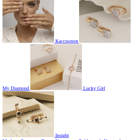
Кассиопея
My Diamond
Lucky Girl
Insight