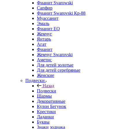
Фианит Svarowski
Сапфир
Фианит Swarovski Кр-88
Муассанит
Эмаль
Фианит EQ
Жемчуг
Янтарь
Агат
Фианит
Жемчуг Swarovski
Аметис
Для детей золотые
Для детей серебряные
Женские
Подвески
Назад
Подвески
Шармы
Декоративные
Кулон Бегунок
Крестики
Ладанки
Буквы
Знаки зодиака