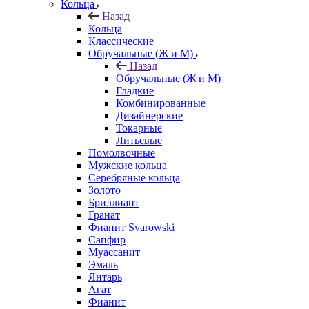
Кольца
Назад
Кольца
Классические
Обручальные (Ж и М)
Назад
Обручальные (Ж и М)
Гладкие
Комбинированные
Дизайнерские
Токарные
Литьевые
Помолвочные
Мужские кольца
Серебряные кольца
Золото
Бриллиант
Гранат
Фианит Svarowski
Сапфир
Муассанит
Эмаль
Янтарь
Агат
Фианит