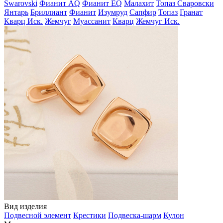
Swarovski
Фианит AQ
Фианит EQ
Малахит
Топаз Сваровски
Янтарь
Бриллиант
Фианит
Изумруд
Сапфир
Топаз
Гранат
Кварц Иск.
Жемчуг
Муассанит
Кварц
Жемчуг Иск.
Вид изделия
Подвесной элемент
Крестики
Подвеска-шарм
Кулон