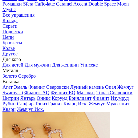
Ромашки
Sfera
Caffe-latte
Caramel
Accent
Double Space
Moon
Mystic
Все украшения
Кольца
Серьги
Подвески
Цепи
Браслеты
Колье
Другое
Для кого
Для детей
Для мужчин
Для женщин
Унисекс
Металл
Золото
Серебро
Вставка
Агат
Эмаль
Фианит Сваровски
Лунный камень
Опал
Жемчуг
Swarovski
Фианит AQ
Фианит EQ
Малахит
Топаз Сваровски
Цитрин
Янтарь
Оникс
Корунд
Бриллиант
Фианит
Изумруд
Рубин
Сапфир
Топаз
Гранат
Кварц Иск.
Жемчуг
Муассанит
Кварц
Жемчуг Иск.