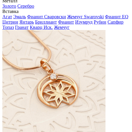
Металл
Золото
Серебро
Вставка
Агат
Эмаль
Фианит Сваровски
Жемчуг Swarovski
Фианит EQ
Цитрин
Янтарь
Бриллиант
Фианит
Изумруд
Рубин
Сапфир
Топаз
Гранат
Кварц Иск.
Жемчуг