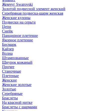
Жемчуг Swarovski
Золотой подвесной элемент женcкий
Серебряная подвеска-шарм женская
Женские кулоны
Подвески на серьги
Цепи
Снейк
Панцирное плетение
Якорное плетение
Бисмарк
Кайзер
Волна
Штампованные
Шнурок кожаный
Прочее
Станочные
Плетеные
Женские
Женские золотые
Золотые
Серебряные
Браслеты
На красной нитке
Браслеты с шармами