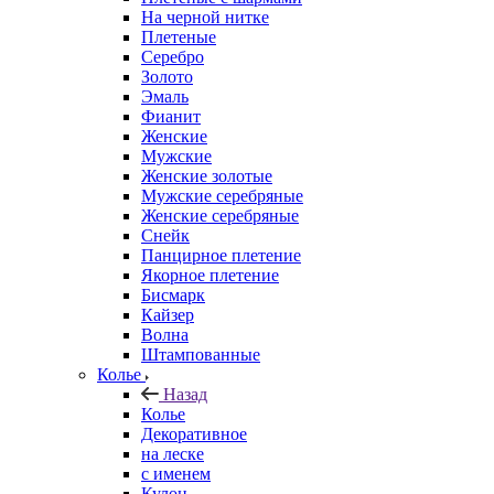
На черной нитке
Плетеные
Серебро
Золото
Эмаль
Фианит
Женские
Мужские
Женские золотые
Мужские серебряные
Женские серебряные
Снейк
Панцирное плетение
Якорное плетение
Бисмарк
Кайзер
Волна
Штампованные
Колье
Назад
Колье
Декоративное
на леске
с именем
Кулон