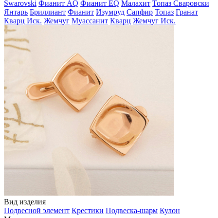
Swarovski
Фианит AQ
Фианит EQ
Малахит
Топаз Сваровски
Янтарь
Бриллиант
Фианит
Изумруд
Сапфир
Топаз
Гранат
Кварц Иск.
Жемчуг
Муассанит
Кварц
Жемчуг Иск.
Вид изделия
Подвесной элемент
Крестики
Подвеска-шарм
Кулон