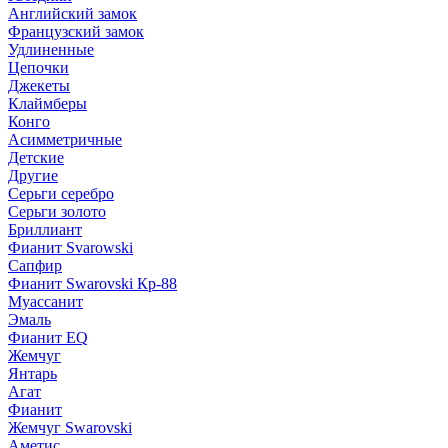
Английский замок
Французский замок
Удлиненные
Цепочки
Джекеты
Клаймберы
Конго
Асимметричные
Детские
Другие
Серьги серебро
Серьги золото
Бриллиант
Фианит Svarowski
Сапфир
Фианит Swarovski Кр-88
Муассанит
Эмаль
Фианит EQ
Жемчуг
Янтарь
Агат
Фианит
Жемчуг Swarovski
Аметис