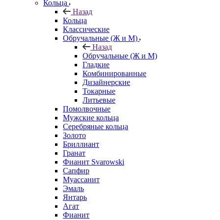
Кольца
Назад
Кольца
Классические
Обручальные (Ж и М)
Назад
Обручальные (Ж и М)
Гладкие
Комбинированные
Дизайнерские
Токарные
Литьевые
Помолвочные
Мужские кольца
Серебряные кольца
Золото
Бриллиант
Гранат
Фианит Svarowski
Сапфир
Муассанит
Эмаль
Янтарь
Агат
Фианит