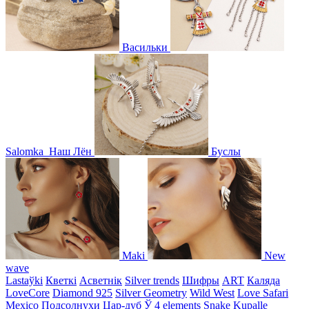
Васильки
Salomka
Наш Лён
Буслы
Maki
New
wave
Lastaўki
Кветкі
Асветнiк
Silver trends
Шифры
ART
Каляда
LoveCore
Diamond 925
Silver Geometry
Wild West
Love Safari
Mexico
Подсолнухи
Цар-дуб
Ў
4 elements
Snake
Kupalle