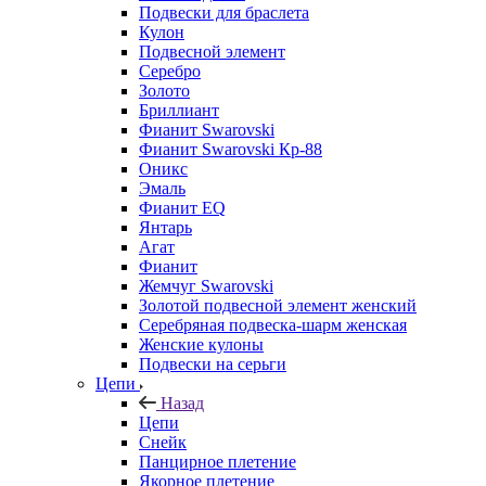
Подвески для браслета
Кулон
Подвесной элемент
Серебро
Золото
Бриллиант
Фианит Swarovski
Фианит Swarovski Кр-88
Оникс
Эмаль
Фианит EQ
Янтарь
Агат
Фианит
Жемчуг Swarovski
Золотой подвесной элемент женcкий
Серебряная подвеска-шарм женская
Женские кулоны
Подвески на серьги
Цепи
Назад
Цепи
Снейк
Панцирное плетение
Якорное плетение