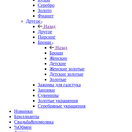
Серебро
Золото
Фианит
Другое
Назад
Другое
Пирсинг
Броши
Назад
Броши
Женские
Детские
Женские золотые
Детские золотые
Золотые
Зажимы для галстука
Запонки
Сувениры
Золотые украшения
Серебряные украшения
Новинки
Бриллианты
Свадьба&помолвка
%Обмен