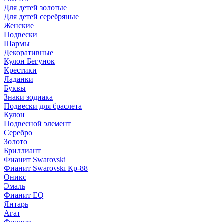
Для детей золотые
Для детей серебряные
Женские
Подвески
Шармы
Декоративные
Кулон Бегунок
Крестики
Ладанки
Буквы
Знаки зодиака
Подвески для браслета
Кулон
Подвесной элемент
Серебро
Золото
Бриллиант
Фианит Swarovski
Фианит Swarovski Кр-88
Оникс
Эмаль
Фианит EQ
Янтарь
Агат
Фианит