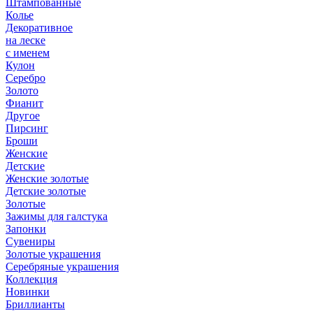
Штампованные
Колье
Декоративное
на леске
с именем
Кулон
Серебро
Золото
Фианит
Другое
Пирсинг
Броши
Женские
Детские
Женские золотые
Детские золотые
Золотые
Зажимы для галстука
Запонки
Сувениры
Золотые украшения
Серебряные украшения
Коллекция
Новинки
Бриллианты