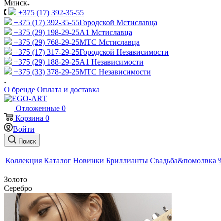
Минск
+375 (17) 392-35-55
+375 (17) 392-35-55
Городской Мстиславца
+375 (29) 198-29-25
A1 Мстиславца
+375 (29) 768-29-25
МТС Мстиславца
+375 (17) 317-29-25
Городской Независимости
+375 (29) 188-29-25
A1 Независимости
+375 (33) 378-29-25
МТС Независимости
О бренде
Оплата и доставка
Отложенные
0
Корзина
0
Войти
Поиск
Коллекция
Каталог
Новинки
Бриллианты
Свадьба&помолвка
Золото
Серебро