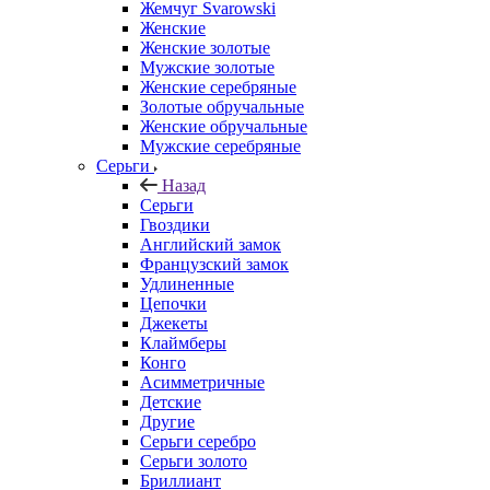
Жемчуг Svarowski
Женские
Женские золотые
Мужские золотые
Женские серебряные
Золотые обручальные
Женские обручальные
Мужские серебряные
Серьги
Назад
Серьги
Гвоздики
Английский замок
Французский замок
Удлиненные
Цепочки
Джекеты
Клаймберы
Конго
Асимметричные
Детские
Другие
Серьги серебро
Серьги золото
Бриллиант