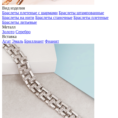
Вид изделия
Браслеты плетеные с шармами
Браслеты штампованные
Браслеты на нити
Браслеты станочные
Браслеты плетеные
Браслеты литьевые
Металл
Золото
Серебро
Вставка
Агат
Эмаль
Бриллиант
Фианит