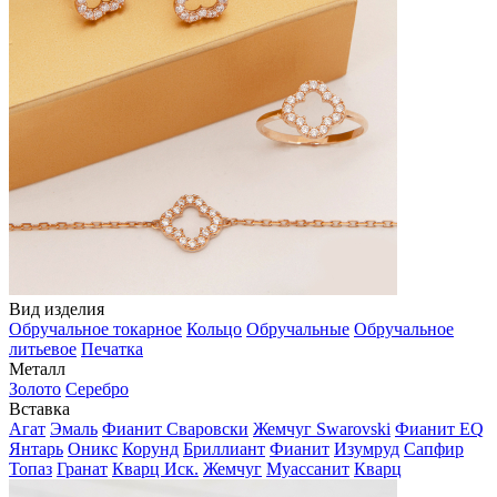
Вид изделия
Обручальное токарное
Кольцо
Обручальные
Обручальное
литьевое
Печатка
Металл
Золото
Серебро
Вставка
Агат
Эмаль
Фианит Сваровски
Жемчуг Swarovski
Фианит EQ
Янтарь
Оникс
Корунд
Бриллиант
Фианит
Изумруд
Сапфир
Топаз
Гранат
Кварц Иск.
Жемчуг
Муассанит
Кварц