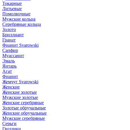
Токарные
Литьевые
Помолвочные
Мужские кольца
Серебряные кольца
Золото
Бриллиант
Гранат
Фианит Svarowski
Сапфир
Муассанит
Эмаль
Янтарь
Агат
Фианит
Жемчуг Svarowski
Женские
Женские золотые
Мужские золотые
Женские серебряные
Золотые обручальные
Женские обручальные
Мужские серебряные
Серьги
Гвоздики