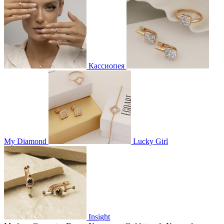
Кассиопея
My Diamond
Lucky Girl
Insight