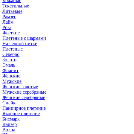
Кожаные
Текстильные
Литьевые
Рамзес
Лайм
Роза
Жесткие
Плетеные с шармами
На черной нитке
Плетеные
Серебро
Золото
Эмаль
Фианит
Женские
Мужские
Женские золотые
Мужские серебряные
Женские серебряные
Снейк
Панцирное плетение
Якорное плетение
Бисмарк
Кайзер
Волна