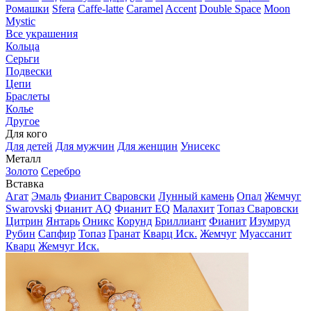
Ромашки
Sfera
Caffe-latte
Caramel
Accent
Double Space
Moon
Mystic
Все украшения
Кольца
Серьги
Подвески
Цепи
Браслеты
Колье
Другое
Для кого
Для детей
Для мужчин
Для женщин
Унисекс
Металл
Золото
Серебро
Вставка
Агат
Эмаль
Фианит Сваровски
Лунный камень
Опал
Жемчуг
Swarovski
Фианит AQ
Фианит EQ
Малахит
Топаз Сваровски
Цитрин
Янтарь
Оникс
Корунд
Бриллиант
Фианит
Изумруд
Рубин
Сапфир
Топаз
Гранат
Кварц Иск.
Жемчуг
Муассанит
Кварц
Жемчуг Иск.