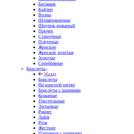
Бисмарк
Кайзер
Волна
Штампованные
Шнурок кожаный
Прочее
Станочные
Плетеные
Женские
Женские золотые
Золотые
Серебряные
Браслеты
Назад
Браслеты
На красной нитке
Браслеты с шармами
Кожаные
Текстильные
Литьевые
Рамзес
Лайм
Роза
Жесткие
Плетеные с шармами