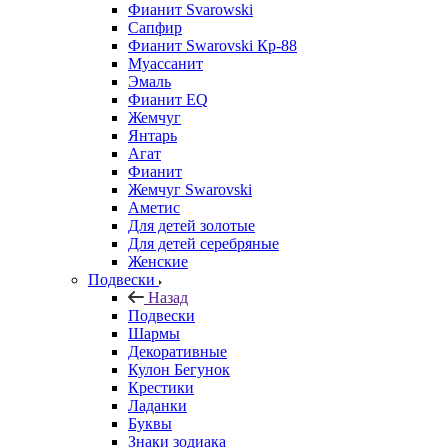
Фианит Svarowski
Сапфир
Фианит Swarovski Кр-88
Муассанит
Эмаль
Фианит EQ
Жемчуг
Янтарь
Агат
Фианит
Жемчуг Swarovski
Аметис
Для детей золотые
Для детей серебряные
Женские
Подвески
Назад
Подвески
Шармы
Декоративные
Кулон Бегунок
Крестики
Ладанки
Буквы
Знаки зодиака