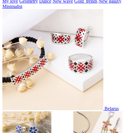
My love
Geometry
Dance
New wave
Gold_trends
New galaxy
Minimalist
Belarus