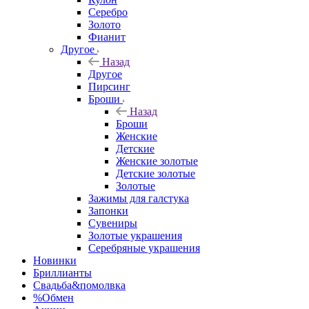
Серебро
Золото
Фианит
Другое
Назад
Другое
Пирсинг
Броши
Назад
Броши
Женские
Детские
Женские золотые
Детские золотые
Золотые
Зажимы для галстука
Запонки
Сувениры
Золотые украшения
Серебряные украшения
Новинки
Бриллианты
Свадьба&помолвка
%Обмен