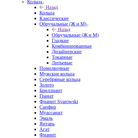
Кольца
Назад
Кольца
Классические
Обручальные (Ж и М)
Назад
Обручальные (Ж и М)
Гладкие
Комбинированные
Дизайнерские
Токарные
Литьевые
Помолвочные
Мужские кольца
Серебряные кольца
Золото
Бриллиант
Гранат
Фианит Svarowski
Сапфир
Муассанит
Эмаль
Янтарь
Агат
Фианит