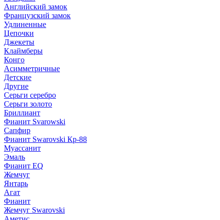
Английский замок
Французский замок
Удлиненные
Цепочки
Джекеты
Клаймберы
Конго
Асимметричные
Детские
Другие
Серьги серебро
Серьги золото
Бриллиант
Фианит Svarowski
Сапфир
Фианит Swarovski Кр-88
Муассанит
Эмаль
Фианит EQ
Жемчуг
Янтарь
Агат
Фианит
Жемчуг Swarovski
Аметис