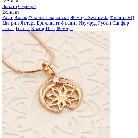
Металл
Золото
Серебро
Вставка
Агат
Эмаль
Фианит Сваровски
Жемчуг Swarovski
Фианит EQ
Цитрин
Янтарь
Бриллиант
Фианит
Изумруд
Рубин
Сапфир
Топаз
Гранат
Кварц Иск.
Жемчуг