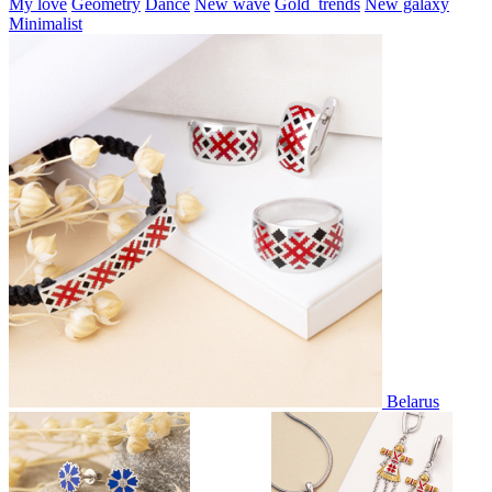
My love
Geometry
Dance
New wave
Gold_trends
New galaxy
Minimalist
Belarus