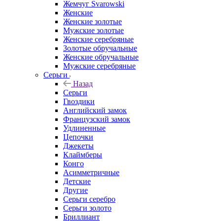
Жемчуг Svarowski
Женские
Женские золотые
Мужские золотые
Женские серебряные
Золотые обручальные
Женские обручальные
Мужские серебряные
Серьги
Назад
Серьги
Гвоздики
Английский замок
Французский замок
Удлиненные
Цепочки
Джекеты
Клаймберы
Конго
Асимметричные
Детские
Другие
Серьги серебро
Серьги золото
Бриллиант