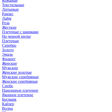
Кожаные
Текстильные
Литьевые
Рамзес
Лайм
Роза
Жесткие
Плетеные с шармами
На черной нитке
Плетеные
Серебро
Золото
Эмаль
Фианит
Женские
Мужские
Женские золотые
Мужские серебряные
Женские серебряные
Снейк
Панцирное плетение
Якорное плетение
Бисмарк
Кайзер
Волна