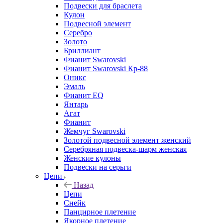
Подвески для браслета
Кулон
Подвесной элемент
Серебро
Золото
Бриллиант
Фианит Swarovski
Фианит Swarovski Кр-88
Оникс
Эмаль
Фианит EQ
Янтарь
Агат
Фианит
Жемчуг Swarovski
Золотой подвесной элемент женcкий
Серебряная подвеска-шарм женская
Женские кулоны
Подвески на серьги
Цепи
Назад
Цепи
Снейк
Панцирное плетение
Якорное плетение