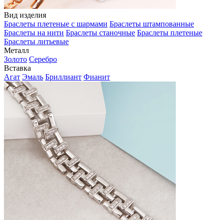
Вид изделия
Браслеты плетеные с шармами
Браслеты штампованные
Браслеты на нити
Браслеты станочные
Браслеты плетеные
Браслеты литьевые
Металл
Золото
Серебро
Вставка
Агат
Эмаль
Бриллиант
Фианит