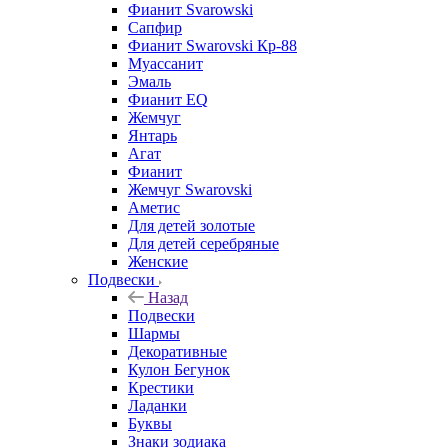
Фианит Svarowski
Сапфир
Фианит Swarovski Кр-88
Муассанит
Эмаль
Фианит EQ
Жемчуг
Янтарь
Агат
Фианит
Жемчуг Swarovski
Аметис
Для детей золотые
Для детей серебряные
Женские
Подвески
Назад
Подвески
Шармы
Декоративные
Кулон Бегунок
Крестики
Ладанки
Буквы
Знаки зодиака