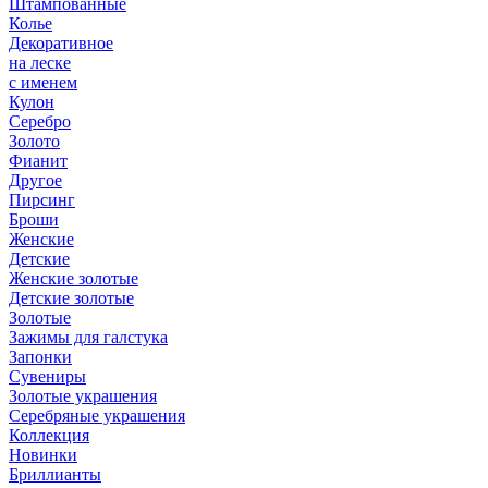
Штампованные
Колье
Декоративное
на леске
с именем
Кулон
Серебро
Золото
Фианит
Другое
Пирсинг
Броши
Женские
Детские
Женские золотые
Детские золотые
Золотые
Зажимы для галстука
Запонки
Сувениры
Золотые украшения
Серебряные украшения
Коллекция
Новинки
Бриллианты