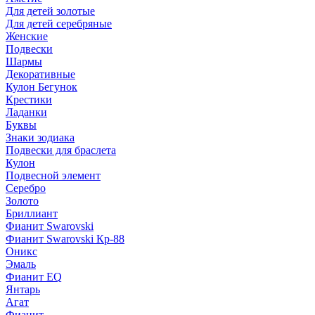
Для детей золотые
Для детей серебряные
Женские
Подвески
Шармы
Декоративные
Кулон Бегунок
Крестики
Ладанки
Буквы
Знаки зодиака
Подвески для браслета
Кулон
Подвесной элемент
Серебро
Золото
Бриллиант
Фианит Swarovski
Фианит Swarovski Кр-88
Оникс
Эмаль
Фианит EQ
Янтарь
Агат
Фианит