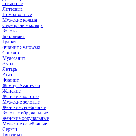
Токарные
Литьевые
Помолвочные
Мужские кольца
Серебряные кольца
Золото
Бриллиант
Гранат
Фианит Svarowski
Сапфир
Муассанит
Эмаль
Янтарь
Агат
Фианит
Жемчуг Svarowski
Женские
Женские золотые
Мужские золотые
Женские серебряные
Золотые обручальные
Женские обручальные
Мужские серебряные
Серьги
Гвоздики