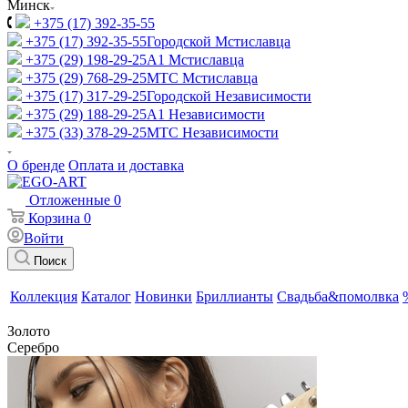
Минск
+375 (17) 392-35-55
+375 (17) 392-35-55
Городской Мстиславца
+375 (29) 198-29-25
A1 Мстиславца
+375 (29) 768-29-25
МТС Мстиславца
+375 (17) 317-29-25
Городской Независимости
+375 (29) 188-29-25
A1 Независимости
+375 (33) 378-29-25
МТС Независимости
О бренде
Оплата и доставка
Отложенные
0
Корзина
0
Войти
Поиск
Коллекция
Каталог
Новинки
Бриллианты
Свадьба&помолвка
Золото
Серебро