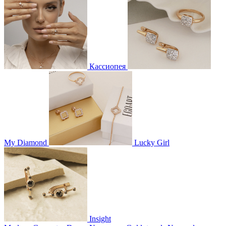
Кассиопея
My Diamond
Lucky Girl
Insight