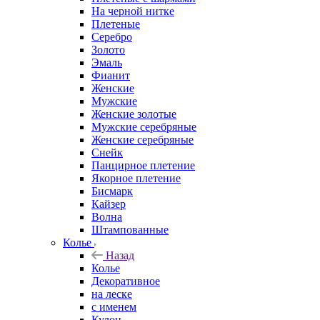
На черной нитке
Плетеные
Серебро
Золото
Эмаль
Фианит
Женские
Мужские
Женские золотые
Мужские серебряные
Женские серебряные
Снейк
Панцирное плетение
Якорное плетение
Бисмарк
Кайзер
Волна
Штампованные
Колье
Назад
Колье
Декоративное
на леске
с именем
Кулон