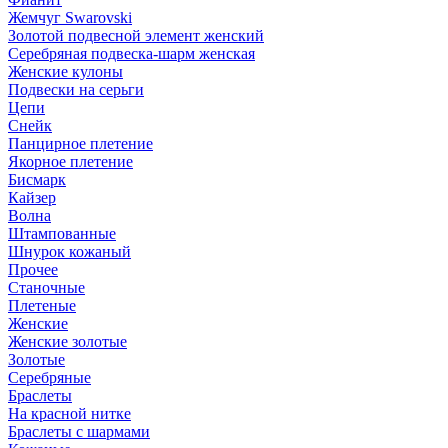
Жемчуг Swarovski
Золотой подвесной элемент женcкий
Серебряная подвеска-шарм женская
Женские кулоны
Подвески на серьги
Цепи
Снейк
Панцирное плетение
Якорное плетение
Бисмарк
Кайзер
Волна
Штампованные
Шнурок кожаный
Прочее
Станочные
Плетеные
Женские
Женские золотые
Золотые
Серебряные
Браслеты
На красной нитке
Браслеты с шармами