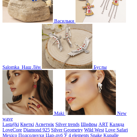
Васильки
Salomka
Наш Лён
Буслы
Maki
New
wave
Lastaўki
Кветкі
Асветнiк
Silver trends
Шифры
ART
Каляда
LoveCore
Diamond 925
Silver Geometry
Wild West
Love Safari
Mexico
Подсолнухи
Цар-дуб
Ў
4 elements
Snake
Kupalle