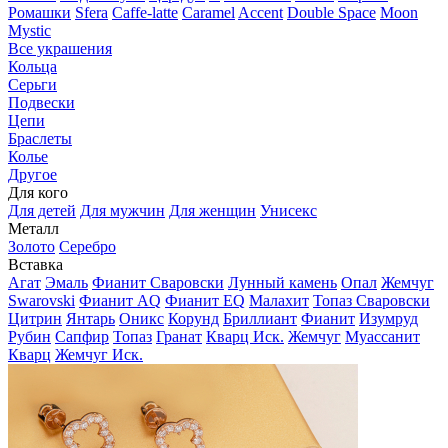
Ромашки
Sfera
Caffe-latte
Caramel
Accent
Double Space
Moon
Mystic
Все украшения
Кольца
Серьги
Подвески
Цепи
Браслеты
Колье
Другое
Для кого
Для детей
Для мужчин
Для женщин
Унисекс
Металл
Золото
Серебро
Вставка
Агат
Эмаль
Фианит Сваровски
Лунный камень
Опал
Жемчуг
Swarovski
Фианит AQ
Фианит EQ
Малахит
Топаз Сваровски
Цитрин
Янтарь
Оникс
Корунд
Бриллиант
Фианит
Изумруд
Рубин
Сапфир
Топаз
Гранат
Кварц Иск.
Жемчуг
Муассанит
Кварц
Жемчуг Иск.