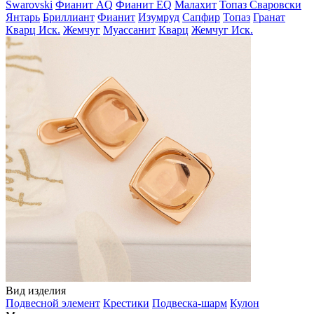
Swarovski
Фианит AQ
Фианит EQ
Малахит
Топаз Сваровски
Янтарь
Бриллиант
Фианит
Изумруд
Сапфир
Топаз
Гранат
Кварц Иск.
Жемчуг
Муассанит
Кварц
Жемчуг Иск.
Вид изделия
Подвесной элемент
Крестики
Подвеска-шарм
Кулон