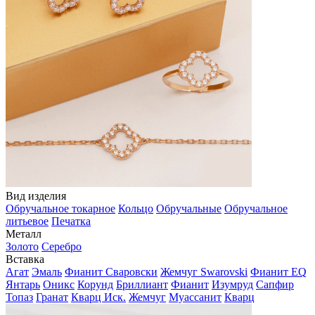
Вид изделия
Обручальное токарное
Кольцо
Обручальные
Обручальное
литьевое
Печатка
Металл
Золото
Серебро
Вставка
Агат
Эмаль
Фианит Сваровски
Жемчуг Swarovski
Фианит EQ
Янтарь
Оникс
Корунд
Бриллиант
Фианит
Изумруд
Сапфир
Топаз
Гранат
Кварц Иск.
Жемчуг
Муассанит
Кварц