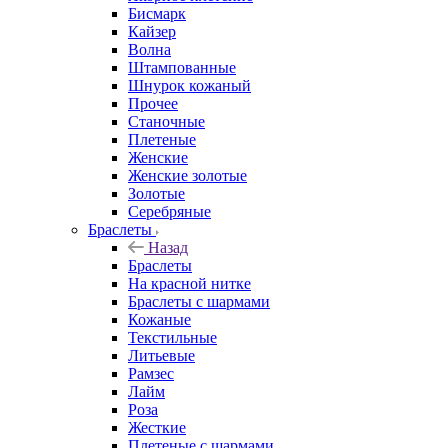
Бисмарк
Кайзер
Волна
Штампованные
Шнурок кожаный
Прочее
Станочные
Плетеные
Женские
Женские золотые
Золотые
Серебряные
Браслеты
Назад
Браслеты
На красной нитке
Браслеты с шармами
Кожаные
Текстильные
Литьевые
Рамзес
Лайм
Роза
Жесткие
Плетеные с шармами