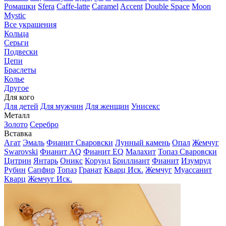
Ромашки
Sfera
Caffe-latte
Caramel
Accent
Double Space
Moon
Mystic
Все украшения
Кольца
Серьги
Подвески
Цепи
Браслеты
Колье
Другое
Для кого
Для детей
Для мужчин
Для женщин
Унисекс
Металл
Золото
Серебро
Вставка
Агат
Эмаль
Фианит Сваровски
Лунный камень
Опал
Жемчуг
Swarovski
Фианит AQ
Фианит EQ
Малахит
Топаз Сваровски
Цитрин
Янтарь
Оникс
Корунд
Бриллиант
Фианит
Изумруд
Рубин
Сапфир
Топаз
Гранат
Кварц Иск.
Жемчуг
Муассанит
Кварц
Жемчуг Иск.