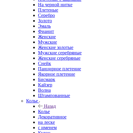
На черной нитке
Плетеные
Серебро
Золото
Эмаль
Фианит
Женские
Мужские
Женские золотые
Мужские серебряные
Женские серебряные
Снейк
Панцирное плетение
Якорное плетение
Бисмарк
Кайзер
Волна
Штампованные
Колье
Назад
Колье
Декоративное
на леске
с именем
Кулон