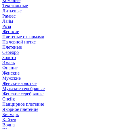
Кожаные
Текстильные
Литьевые
Рамзес
Лайм
Роза
Жесткие
Плетеные с шармами
На черной нитке
Плетеные
Серебро
Золото
Эмаль
Фианит
Женские
Мужские
Женские золотые
Мужские серебряные
Женские серебряные
Снейк
Панцирное плетение
Якорное плетение
Бисмарк
Кайзер
Волна