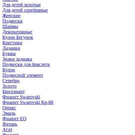
Для детей золотые
Для детей серебряные
Женские
Подвески
Шармы
Декоративные
Кулон Бегунок
Крестики
Ладанки
Буквы
Знаки зодиака
Подвески для браслета
Кулон
Подвесной элемент
Серебро
Золото
Бриллиант
Фианит Swarovski
Фианит Swarovski Кр-88
Оникс
Эмаль
Фианит EQ
Янтарь
Агат
Фианит