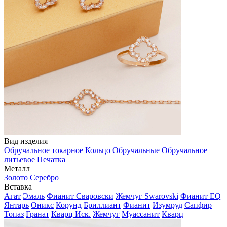
Вид изделия
Обручальное токарное
Кольцо
Обручальные
Обручальное
литьевое
Печатка
Металл
Золото
Серебро
Вставка
Агат
Эмаль
Фианит Сваровски
Жемчуг Swarovski
Фианит EQ
Янтарь
Оникс
Корунд
Бриллиант
Фианит
Изумруд
Сапфир
Топаз
Гранат
Кварц Иск.
Жемчуг
Муассанит
Кварц