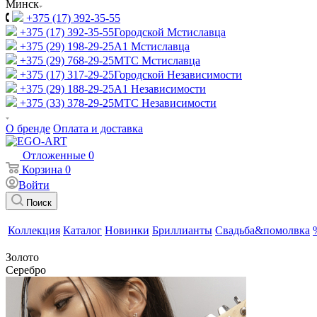
Минск
+375 (17) 392-35-55
+375 (17) 392-35-55
Городской Мстиславца
+375 (29) 198-29-25
A1 Мстиславца
+375 (29) 768-29-25
МТС Мстиславца
+375 (17) 317-29-25
Городской Независимости
+375 (29) 188-29-25
A1 Независимости
+375 (33) 378-29-25
МТС Независимости
О бренде
Оплата и доставка
Отложенные
0
Корзина
0
Войти
Поиск
Коллекция
Каталог
Новинки
Бриллианты
Свадьба&помолвка
Золото
Серебро