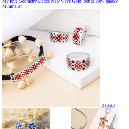
My love
Geometry
Dance
New wave
Gold_trends
New galaxy
Minimalist
Belarus