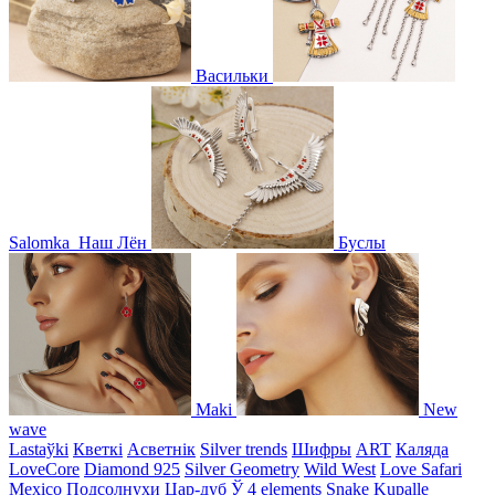
Васильки
Salomka
Наш Лён
Буслы
Maki
New
wave
Lastaўki
Кветкі
Асветнiк
Silver trends
Шифры
ART
Каляда
LoveCore
Diamond 925
Silver Geometry
Wild West
Love Safari
Mexico
Подсолнухи
Цар-дуб
Ў
4 elements
Snake
Kupalle