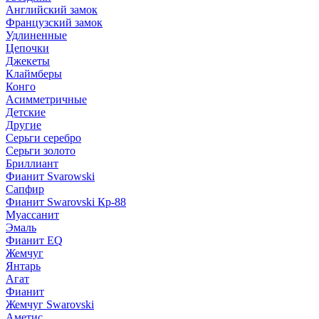
Английский замок
Французский замок
Удлиненные
Цепочки
Джекеты
Клаймберы
Конго
Асимметричные
Детские
Другие
Серьги серебро
Серьги золото
Бриллиант
Фианит Svarowski
Сапфир
Фианит Swarovski Кр-88
Муассанит
Эмаль
Фианит EQ
Жемчуг
Янтарь
Агат
Фианит
Жемчуг Swarovski
Аметис