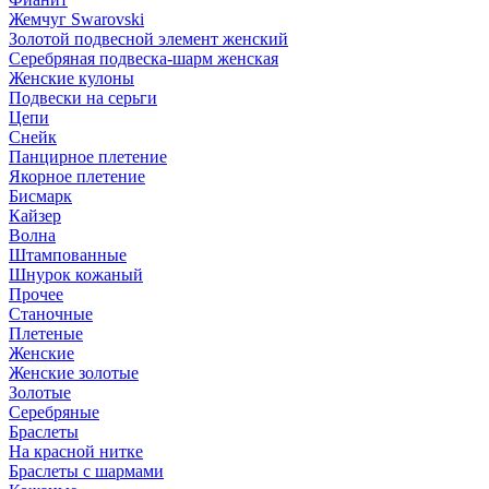
Жемчуг Swarovski
Золотой подвесной элемент женcкий
Серебряная подвеска-шарм женская
Женские кулоны
Подвески на серьги
Цепи
Снейк
Панцирное плетение
Якорное плетение
Бисмарк
Кайзер
Волна
Штампованные
Шнурок кожаный
Прочее
Станочные
Плетеные
Женские
Женские золотые
Золотые
Серебряные
Браслеты
На красной нитке
Браслеты с шармами