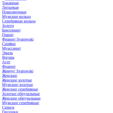
Токарные
Литьевые
Помолвочные
Мужские кольца
Серебряные кольца
Золото
Бриллиант
Гранат
Фианит Svarowski
Сапфир
Муассанит
Эмаль
Янтарь
Агат
Фианит
Жемчуг Svarowski
Женские
Женские золотые
Мужские золотые
Женские серебряные
Золотые обручальные
Женские обручальные
Мужские серебряные
Серьги
Гвоздики