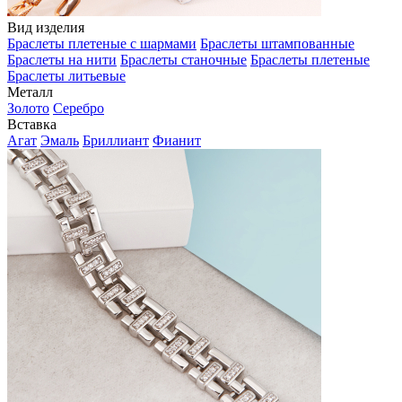
Вид изделия
Браслеты плетеные с шармами
Браслеты штампованные
Браслеты на нити
Браслеты станочные
Браслеты плетеные
Браслеты литьевые
Металл
Золото
Серебро
Вставка
Агат
Эмаль
Бриллиант
Фианит