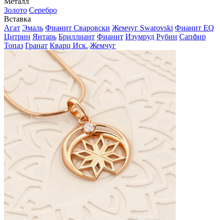
Металл
Золото
Серебро
Вставка
Агат
Эмаль
Фианит Сваровски
Жемчуг Swarovski
Фианит EQ
Цитрин
Янтарь
Бриллиант
Фианит
Изумруд
Рубин
Сапфир
Топаз
Гранат
Кварц Иск.
Жемчуг