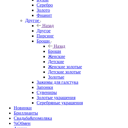
Серебро
Золото
Фианит
Другое
Назад
Другое
Пирсинг
Броши
Назад
Броши
Женские
Детские
Женские золотые
Детские золотые
Золотые
Зажимы для галстука
Запонки
Сувениры
Золотые украшения
Серебряные украшения
Новинки
Бриллианты
Свадьба&помолвка
%Обмен