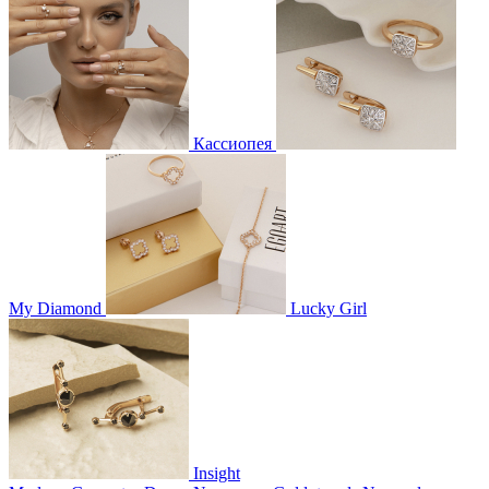
Кассиопея
My Diamond
Lucky Girl
Insight