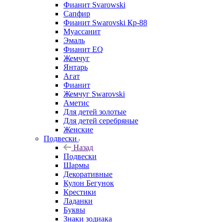
Фианит Svarowski
Сапфир
Фианит Swarovski Кр-88
Муассанит
Эмаль
Фианит EQ
Жемчуг
Янтарь
Агат
Фианит
Жемчуг Swarovski
Аметис
Для детей золотые
Для детей серебряные
Женские
Подвески
Назад
Подвески
Шармы
Декоративные
Кулон Бегунок
Крестики
Ладанки
Буквы
Знаки зодиака