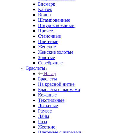
Бисмарк
Кайзер
Волна
Штампованные
Шнурок кожаный
Прочее
Станочные
Плетеные
Женские
Женские золотые
Золотые
Серебряные
Браслеты
Назад
Браслеты
На красной нитке
Браслеты с шармами
Кожаные
Текстильные
Литьевые
Рамзес
Лайм
Роза
Жесткие
Плетеные с шармами