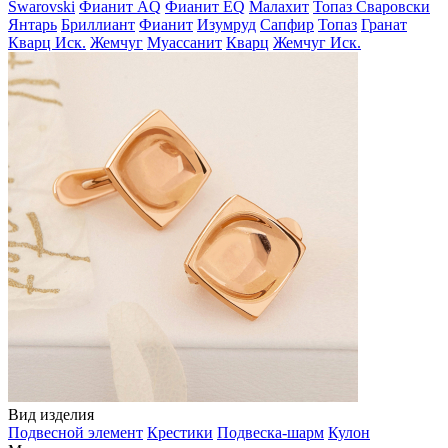
Swarovski
Фианит AQ
Фианит EQ
Малахит
Топаз Сваровски
Янтарь
Бриллиант
Фианит
Изумруд
Сапфир
Топаз
Гранат
Кварц Иск.
Жемчуг
Муассанит
Кварц
Жемчуг Иск.
Вид изделия
Подвесной элемент
Крестики
Подвеска-шарм
Кулон