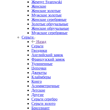
Жемчуг Svarowski
Женские
Женские золотые
Мужские золотые
Женские серебряные
Золотые обручальные
Женские обручальные
Мужские серебряные
Серьги
Назад
Серьги
Гвоздики
Английский замок
Французский замок
Удлиненные
Цепочки
Джекеты
Клаймберы
Конго
Асимметричные
Детские
Другие
Серьги серебро
Серьги золото
Бриллиант