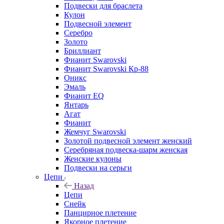
Подвески для браслета
Кулон
Подвесной элемент
Серебро
Золото
Бриллиант
Фианит Swarovski
Фианит Swarovski Кр-88
Оникс
Эмаль
Фианит EQ
Янтарь
Агат
Фианит
Жемчуг Swarovski
Золотой подвесной элемент женcкий
Серебряная подвеска-шарм женская
Женские кулоны
Подвески на серьги
Цепи
Назад
Цепи
Снейк
Панцирное плетение
Якорное плетение