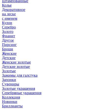
Штампованные
Колье
Декоративное
на леске
с именем
Кулон
Серебро
Золото
Фианит
Другое
Пирсинг
Броши
Женские
Детские
Женские золотые
Детские золотые
Золотые
Зажимы для галстука
Запонки
Сувениры
Золотые украшения
Серебряные украшения
Коллекция
Новинки
Бриллианты