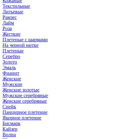
Кожаные
Текстильные
Литьевые
Рамзес
Лайм
Роза
Жесткие
Плетеные с шармами
На черной нитке
Плетеные
Серебро
Золото
Эмаль
Фианит
Женские
Мужские
Женские золотые
Мужские серебряные
Женские серебряные
Снейк
Панцирное плетение
Якорное плетение
Бисмарк
Кайзер
Волна