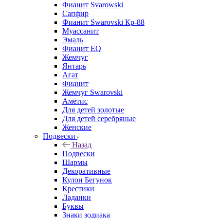
Фианит Svarowski
Сапфир
Фианит Swarovski Кр-88
Муассанит
Эмаль
Фианит EQ
Жемчуг
Янтарь
Агат
Фианит
Жемчуг Swarovski
Аметис
Для детей золотые
Для детей серебряные
Женские
Подвески
Назад
Подвески
Шармы
Декоративные
Кулон Бегунок
Крестики
Ладанки
Буквы
Знаки зодиака