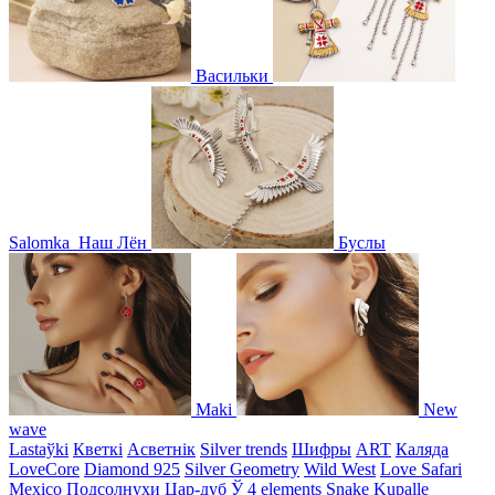
Васильки
Salomka
Наш Лён
Буслы
Maki
New
wave
Lastaўki
Кветкі
Асветнiк
Silver trends
Шифры
ART
Каляда
LoveCore
Diamond 925
Silver Geometry
Wild West
Love Safari
Mexico
Подсолнухи
Цар-дуб
Ў
4 elements
Snake
Kupalle