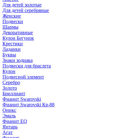
Для детей золотые
Для детей серебряные
Женские
Подвески
Шармы
Декоративные
Кулон Бегунок
Крестики
Ладанки
Буквы
Знаки зодиака
Подвески для браслета
Кулон
Подвесной элемент
Серебро
Золото
Бриллиант
Фианит Swarovski
Фианит Swarovski Кр-88
Оникс
Эмаль
Фианит EQ
Янтарь
Агат
Фианит