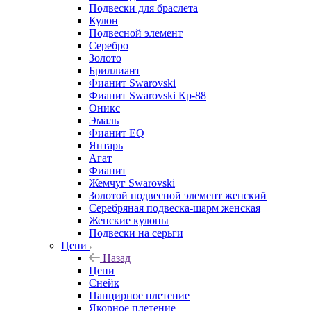
Подвески для браслета
Кулон
Подвесной элемент
Серебро
Золото
Бриллиант
Фианит Swarovski
Фианит Swarovski Кр-88
Оникс
Эмаль
Фианит EQ
Янтарь
Агат
Фианит
Жемчуг Swarovski
Золотой подвесной элемент женcкий
Серебряная подвеска-шарм женская
Женские кулоны
Подвески на серьги
Цепи
Назад
Цепи
Снейк
Панцирное плетение
Якорное плетение