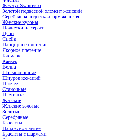
Жемчуг Swarovski
Золотой подвесной элемент женcкий
Серебряная подвеска-шарм женская
Женские кулоны
Подвески на серьги
Цепи
Снейк
Панцирное плетение
Якорное плетение
Бисмарк
Кайзер
Волна
Штампованные
Шнурок кожаный
Прочее
Станочные
Плетеные
Женские
Женские золотые
Золотые
Серебряные
Браслеты
На красной нитке
Браслеты с шармами