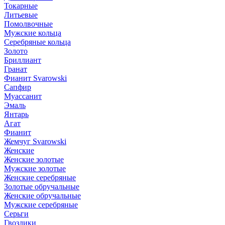
Токарные
Литьевые
Помолвочные
Мужские кольца
Серебряные кольца
Золото
Бриллиант
Гранат
Фианит Svarowski
Сапфир
Муассанит
Эмаль
Янтарь
Агат
Фианит
Жемчуг Svarowski
Женские
Женские золотые
Мужские золотые
Женские серебряные
Золотые обручальные
Женские обручальные
Мужские серебряные
Серьги
Гвоздики