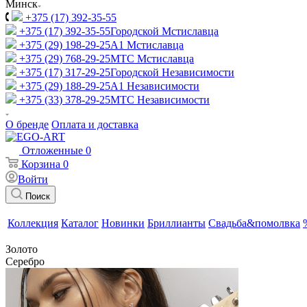
Минск
+375 (17) 392-35-55
+375 (17) 392-35-55
Городской Мстиславца
+375 (29) 198-29-25
A1 Мстиславца
+375 (29) 768-29-25
МТС Мстиславца
+375 (17) 317-29-25
Городской Независимости
+375 (29) 188-29-25
A1 Независимости
+375 (33) 378-29-25
МТС Независимости
О бренде
Оплата и доставка
Отложенные
0
Корзина
0
Войти
Поиск
Коллекция
Каталог
Новинки
Бриллианты
Свадьба&помолвка
Золото
Серебро