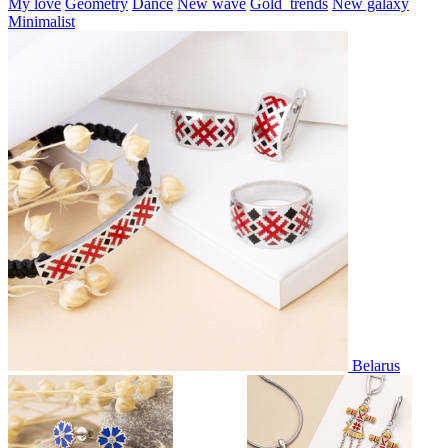
My love
Geometry
Dance
New wave
Gold_trends
New galaxy
Minimalist
Belarus