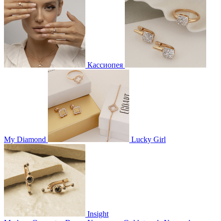
Кассиопея
My Diamond
Lucky Girl
Insight