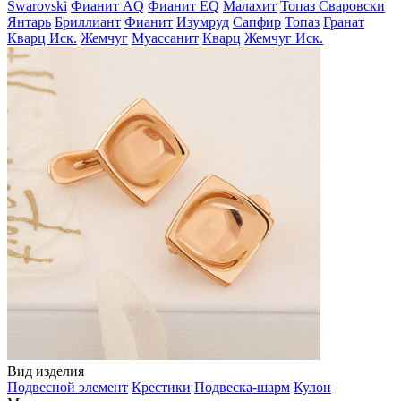
Swarovski
Фианит AQ
Фианит EQ
Малахит
Топаз Сваровски
Янтарь
Бриллиант
Фианит
Изумруд
Сапфир
Топаз
Гранат
Кварц Иск.
Жемчуг
Муассанит
Кварц
Жемчуг Иск.
Вид изделия
Подвесной элемент
Крестики
Подвеска-шарм
Кулон