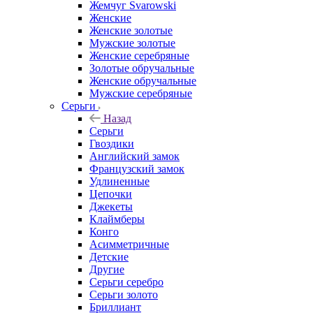
Жемчуг Svarowski
Женские
Женские золотые
Мужские золотые
Женские серебряные
Золотые обручальные
Женские обручальные
Мужские серебряные
Серьги
Назад
Серьги
Гвоздики
Английский замок
Французский замок
Удлиненные
Цепочки
Джекеты
Клаймберы
Конго
Асимметричные
Детские
Другие
Серьги серебро
Серьги золото
Бриллиант