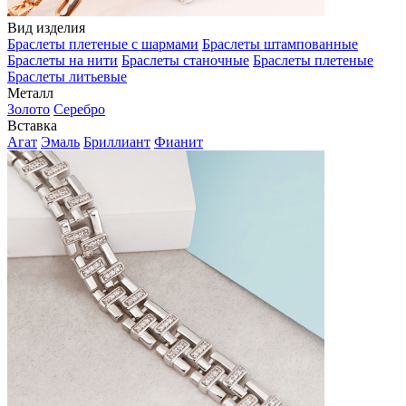
Вид изделия
Браслеты плетеные с шармами
Браслеты штампованные
Браслеты на нити
Браслеты станочные
Браслеты плетеные
Браслеты литьевые
Металл
Золото
Серебро
Вставка
Агат
Эмаль
Бриллиант
Фианит