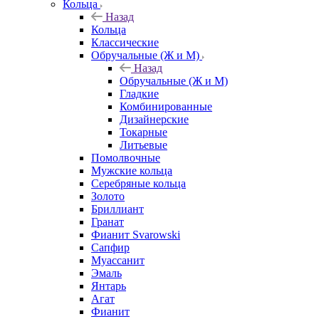
Кольца
Назад
Кольца
Классические
Обручальные (Ж и М)
Назад
Обручальные (Ж и М)
Гладкие
Комбинированные
Дизайнерские
Токарные
Литьевые
Помолвочные
Мужские кольца
Серебряные кольца
Золото
Бриллиант
Гранат
Фианит Svarowski
Сапфир
Муассанит
Эмаль
Янтарь
Агат
Фианит