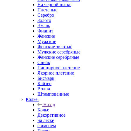
На черной нитке
Плетеные
Серебро
Золото
Эмаль
Фианит
Женские
Мужские
Женские золотые
Мужские серебряные
Женские серебряные
Снейк
Панцирное плетение
Якорное плетение
Бисмарк
Кайзер
Волна
Штампованные
Колье
Назад
Колье
Декоративное
на леске
с именем
Кулон