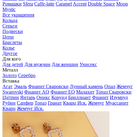
Ромашки
Sfera
Caffe-latte
Caramel
Accent
Double Space
Moon
Mystic
Все украшения
Кольца
Серьги
Подвески
Цепи
Браслеты
Колье
Другое
Для кого
Для детей
Для мужчин
Для женщин
Унисекс
Металл
Золото
Серебро
Вставка
Агат
Эмаль
Фианит Сваровски
Лунный камень
Опал
Жемчуг
Swarovski
Фианит AQ
Фианит EQ
Малахит
Топаз Сваровски
Цитрин
Янтарь
Оникс
Корунд
Бриллиант
Фианит
Изумруд
Рубин
Сапфир
Топаз
Гранат
Кварц Иск.
Жемчуг
Муассанит
Кварц
Жемчуг Иск.