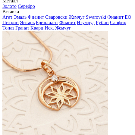
Металл
Золото
Серебро
Вставка
Агат
Эмаль
Фианит Сваровски
Жемчуг Swarovski
Фианит EQ
Цитрин
Янтарь
Бриллиант
Фианит
Изумруд
Рубин
Сапфир
Топаз
Гранат
Кварц Иск.
Жемчуг