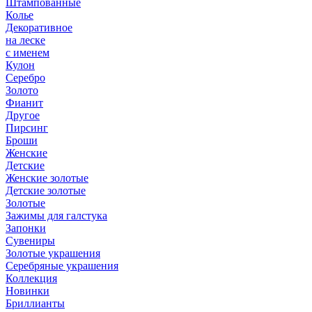
Штампованные
Колье
Декоративное
на леске
с именем
Кулон
Серебро
Золото
Фианит
Другое
Пирсинг
Броши
Женские
Детские
Женские золотые
Детские золотые
Золотые
Зажимы для галстука
Запонки
Сувениры
Золотые украшения
Серебряные украшения
Коллекция
Новинки
Бриллианты