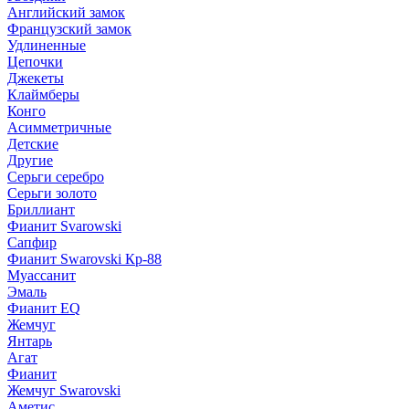
Английский замок
Французский замок
Удлиненные
Цепочки
Джекеты
Клаймберы
Конго
Асимметричные
Детские
Другие
Серьги серебро
Серьги золото
Бриллиант
Фианит Svarowski
Сапфир
Фианит Swarovski Кр-88
Муассанит
Эмаль
Фианит EQ
Жемчуг
Янтарь
Агат
Фианит
Жемчуг Swarovski
Аметис