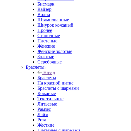
Бисмарк
Кайзер
Волна
Штампованные
Шнурок кожаный
Прочее
Станочные
Плетеные
Женские
Женские золотые
Золотые
Серебряные
Браслеты
Назад
Браслеты
На красной нитке
Браслеты с шармами
Кожаные
Текстильные
Литьевые
Рамзес
Лайм
Роза
Жесткие
Плетеные с шармами