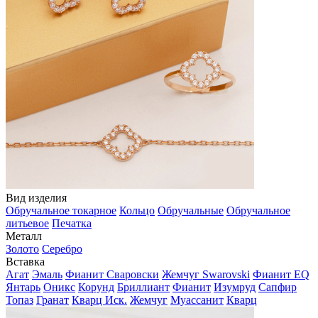
Вид изделия
Обручальное токарное
Кольцо
Обручальные
Обручальное
литьевое
Печатка
Металл
Золото
Серебро
Вставка
Агат
Эмаль
Фианит Сваровски
Жемчуг Swarovski
Фианит EQ
Янтарь
Оникс
Корунд
Бриллиант
Фианит
Изумруд
Сапфир
Топаз
Гранат
Кварц Иск.
Жемчуг
Муассанит
Кварц