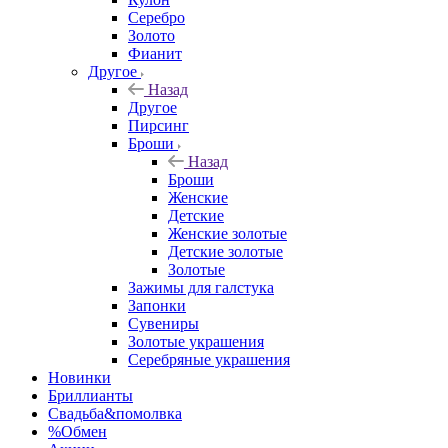
Серебро
Золото
Фианит
Другое
Назад
Другое
Пирсинг
Броши
Назад
Броши
Женские
Детские
Женские золотые
Детские золотые
Золотые
Зажимы для галстука
Запонки
Сувениры
Золотые украшения
Серебряные украшения
Новинки
Бриллианты
Свадьба&помолвка
%Обмен