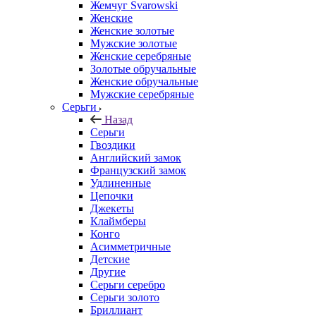
Жемчуг Svarowski
Женские
Женские золотые
Мужские золотые
Женские серебряные
Золотые обручальные
Женские обручальные
Мужские серебряные
Серьги
Назад
Серьги
Гвоздики
Английский замок
Французский замок
Удлиненные
Цепочки
Джекеты
Клаймберы
Конго
Асимметричные
Детские
Другие
Серьги серебро
Серьги золото
Бриллиант