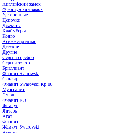
Английский замок
Французский замок
Удлиненные
Цепочки
Джекеты
Клаймберы
Конго
Асимметричные
Детские
Другие
Серьги серебро
Серьги золото
Бриллиант
Фианит Svarowski
Сапфир
Фианит Swarovski Кр-88
Муассанит
Эмаль
Фианит EQ
Жемчуг
Янтарь
Агат
Фианит
Жемчуг Swarovski
Аметис