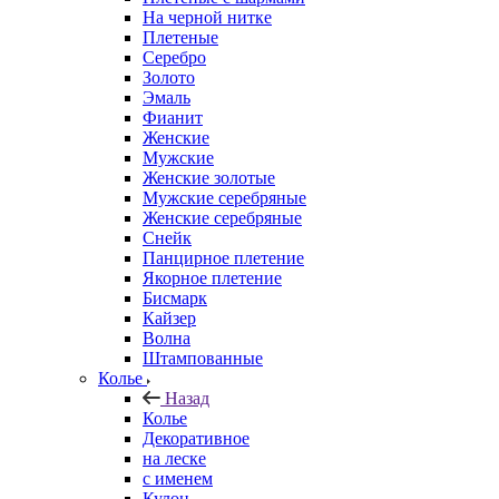
На черной нитке
Плетеные
Серебро
Золото
Эмаль
Фианит
Женские
Мужские
Женские золотые
Мужские серебряные
Женские серебряные
Снейк
Панцирное плетение
Якорное плетение
Бисмарк
Кайзер
Волна
Штампованные
Колье
Назад
Колье
Декоративное
на леске
с именем
Кулон