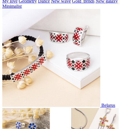
My love
Geometry
Dance
New wave
Gold_trends
New galaxy
Minimalist
Belarus