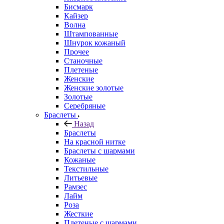
Бисмарк
Кайзер
Волна
Штампованные
Шнурок кожаный
Прочее
Станочные
Плетеные
Женские
Женские золотые
Золотые
Серебряные
Браслеты
Назад
Браслеты
На красной нитке
Браслеты с шармами
Кожаные
Текстильные
Литьевые
Рамзес
Лайм
Роза
Жесткие
Плетеные с шармами