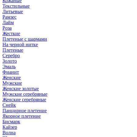
Кожаные
Текстильные
Литьевые
Рамзес
Лайм
Роза
Жесткие
Плетеные с шармами
На черной нитке
Плетеные
Серебро
Золото
Эмаль
Фианит
Женские
Мужские
Женские золотые
Мужские серебряные
Женские серебряные
Снейк
Панцирное плетение
Якорное плетение
Бисмарк
Кайзер
Волна