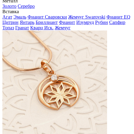
Металл
Золото
Серебро
Вставка
Агат
Эмаль
Фианит Сваровски
Жемчуг Swarovski
Фианит EQ
Цитрин
Янтарь
Бриллиант
Фианит
Изумруд
Рубин
Сапфир
Топаз
Гранат
Кварц Иск.
Жемчуг