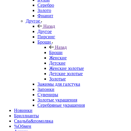
Серебро
Золото
Фианит
Другое
Назад
Другое
Пирсинг
Броши
Назад
Броши
Женские
Детские
Женские золотые
Детские золотые
Золотые
Зажимы для галстука
Запонки
Сувениры
Золотые украшения
Серебряные украшения
Новинки
Бриллианты
Свадьба&помолвка
%Обмен