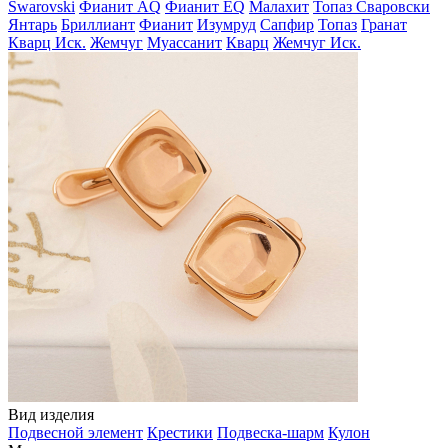
Swarovski
Фианит AQ
Фианит EQ
Малахит
Топаз Сваровски
Янтарь
Бриллиант
Фианит
Изумруд
Сапфир
Топаз
Гранат
Кварц Иск.
Жемчуг
Муассанит
Кварц
Жемчуг Иск.
Вид изделия
Подвесной элемент
Крестики
Подвеска-шарм
Кулон