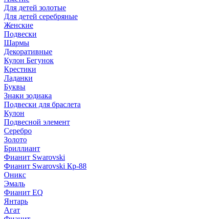
Для детей золотые
Для детей серебряные
Женские
Подвески
Шармы
Декоративные
Кулон Бегунок
Крестики
Ладанки
Буквы
Знаки зодиака
Подвески для браслета
Кулон
Подвесной элемент
Серебро
Золото
Бриллиант
Фианит Swarovski
Фианит Swarovski Кр-88
Оникс
Эмаль
Фианит EQ
Янтарь
Агат
Фианит