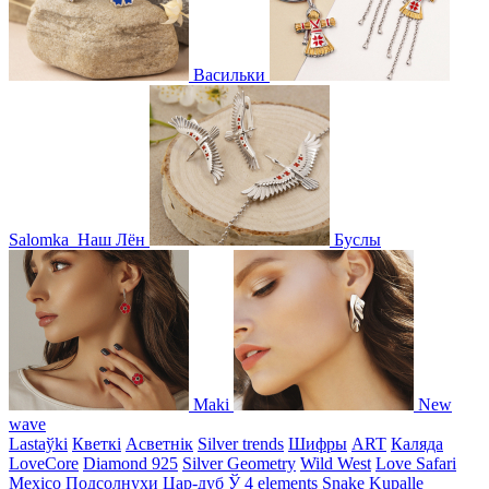
Васильки
Salomka
Наш Лён
Буслы
Maki
New
wave
Lastaўki
Кветкі
Асветнiк
Silver trends
Шифры
ART
Каляда
LoveCore
Diamond 925
Silver Geometry
Wild West
Love Safari
Mexico
Подсолнухи
Цар-дуб
Ў
4 elements
Snake
Kupalle