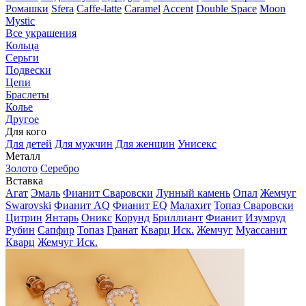
Ромашки
Sfera
Caffe-latte
Caramel
Accent
Double Space
Moon
Mystic
Все украшения
Кольца
Серьги
Подвески
Цепи
Браслеты
Колье
Другое
Для кого
Для детей
Для мужчин
Для женщин
Унисекс
Металл
Золото
Серебро
Вставка
Агат
Эмаль
Фианит Сваровски
Лунный камень
Опал
Жемчуг
Swarovski
Фианит AQ
Фианит EQ
Малахит
Топаз Сваровски
Цитрин
Янтарь
Оникс
Корунд
Бриллиант
Фианит
Изумруд
Рубин
Сапфир
Топаз
Гранат
Кварц Иск.
Жемчуг
Муассанит
Кварц
Жемчуг Иск.