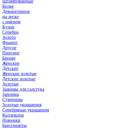
Штампованные
Колье
Декоративное
на леске
с именем
Кулон
Серебро
Золото
Фианит
Другое
Пирсинг
Броши
Женские
Детские
Женские золотые
Детские золотые
Золотые
Зажимы для галстука
Запонки
Сувениры
Золотые украшения
Серебряные украшения
Коллекция
Новинки
Бриллианты