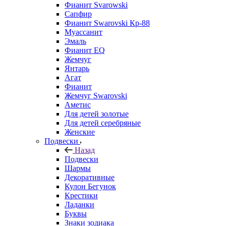
Фианит Svarowski
Сапфир
Фианит Swarovski Кр-88
Муассанит
Эмаль
Фианит EQ
Жемчуг
Янтарь
Агат
Фианит
Жемчуг Swarovski
Аметис
Для детей золотые
Для детей серебряные
Женские
Подвески
Назад
Подвески
Шармы
Декоративные
Кулон Бегунок
Крестики
Ладанки
Буквы
Знаки зодиака