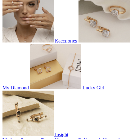
Кассиопея
My Diamond
Lucky Girl
Insight