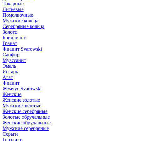
Токарные
Литьевые
Помолвочные
Мужские кольца
Серебряные кольца
Золото
Бриллиант
Гранат
Фианит Svarowski
Сапфир
Муассанит
Эмаль
Янтарь
Агат
Фианит
Жемчуг Svarowski
Женские
Женские золотые
Мужские золотые
Женские серебряные
Золотые обручальные
Женские обручальные
Мужские серебряные
Серьги
Гвоздики