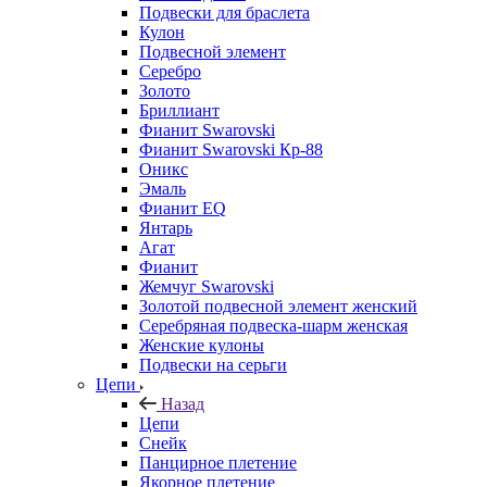
Подвески для браслета
Кулон
Подвесной элемент
Серебро
Золото
Бриллиант
Фианит Swarovski
Фианит Swarovski Кр-88
Оникс
Эмаль
Фианит EQ
Янтарь
Агат
Фианит
Жемчуг Swarovski
Золотой подвесной элемент женcкий
Серебряная подвеска-шарм женская
Женские кулоны
Подвески на серьги
Цепи
Назад
Цепи
Снейк
Панцирное плетение
Якорное плетение