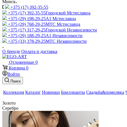
Минск
+375 (17) 392-35-55
+375 (17) 392-35-55
Городской Мстиславца
+375 (29) 198-29-25
A1 Мстиславца
+375 (29) 768-29-25
МТС Мстиславца
+375 (17) 317-29-25
Городской Независимости
+375 (29) 188-29-25
A1 Независимости
+375 (33) 378-29-25
МТС Независимости
О бренде
Оплата и доставка
Отложенные
0
Корзина
0
Войти
Поиск
Коллекция
Каталог
Новинки
Бриллианты
Свадьба&помолвка
Золото
Серебро