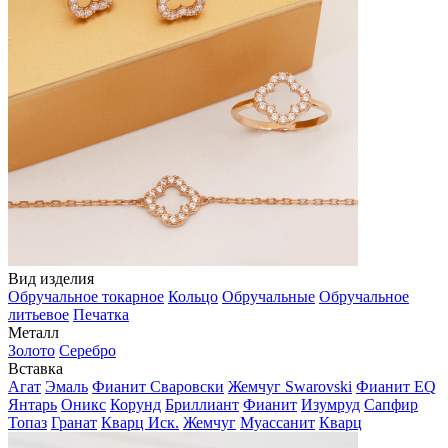
Вид изделия
Обручальное токарное
Кольцо
Обручальные
Обручальное
литьевое
Печатка
Металл
Золото
Серебро
Вставка
Агат
Эмаль
Фианит Сваровски
Жемчуг Swarovski
Фианит EQ
Янтарь
Оникс
Корунд
Бриллиант
Фианит
Изумруд
Сапфир
Топаз
Гранат
Кварц Иск.
Жемчуг
Муассанит
Кварц