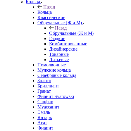
Кольца
Назад
Кольца
Классические
Обручальные (Ж и М)
Назад
Обручальные (Ж и М)
Гладкие
Комбинированные
Дизайнерские
Токарные
Литьевые
Помолвочные
Мужские кольца
Серебряные кольца
Золото
Бриллиант
Гранат
Фианит Svarowski
Сапфир
Муассанит
Эмаль
Янтарь
Агат
Фианит