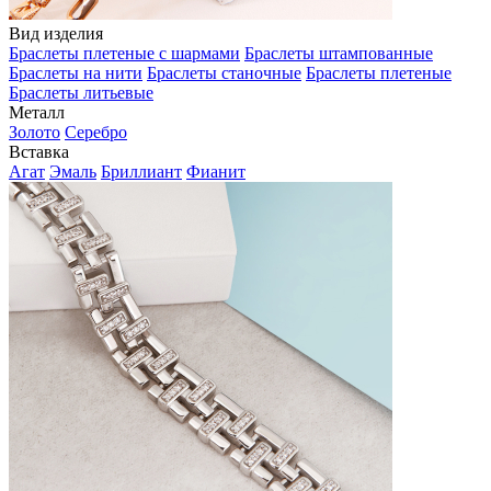
Вид изделия
Браслеты плетеные с шармами
Браслеты штампованные
Браслеты на нити
Браслеты станочные
Браслеты плетеные
Браслеты литьевые
Металл
Золото
Серебро
Вставка
Агат
Эмаль
Бриллиант
Фианит