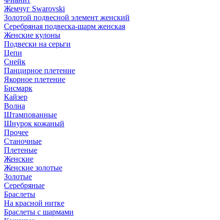
Жемчуг Swarovski
Золотой подвесной элемент женcкий
Серебряная подвеска-шарм женская
Женские кулоны
Подвески на серьги
Цепи
Снейк
Панцирное плетение
Якорное плетение
Бисмарк
Кайзер
Волна
Штампованные
Шнурок кожаный
Прочее
Станочные
Плетеные
Женские
Женские золотые
Золотые
Серебряные
Браслеты
На красной нитке
Браслеты с шармами