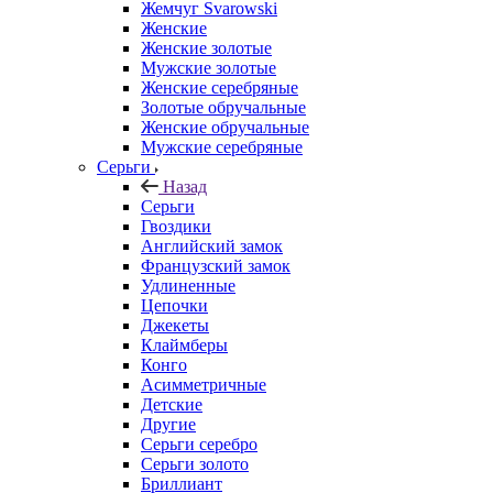
Жемчуг Svarowski
Женские
Женские золотые
Мужские золотые
Женские серебряные
Золотые обручальные
Женские обручальные
Мужские серебряные
Серьги
Назад
Серьги
Гвоздики
Английский замок
Французский замок
Удлиненные
Цепочки
Джекеты
Клаймберы
Конго
Асимметричные
Детские
Другие
Серьги серебро
Серьги золото
Бриллиант