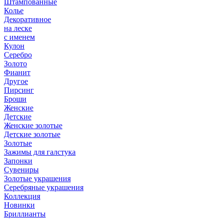
Штампованные
Колье
Декоративное
на леске
с именем
Кулон
Серебро
Золото
Фианит
Другое
Пирсинг
Броши
Женские
Детские
Женские золотые
Детские золотые
Золотые
Зажимы для галстука
Запонки
Сувениры
Золотые украшения
Серебряные украшения
Коллекция
Новинки
Бриллианты