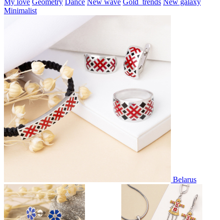
My love
Geometry
Dance
New wave
Gold_trends
New galaxy
Minimalist
Belarus