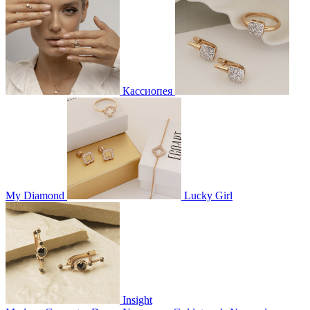
Кассиопея
My Diamond
Lucky Girl
Insight