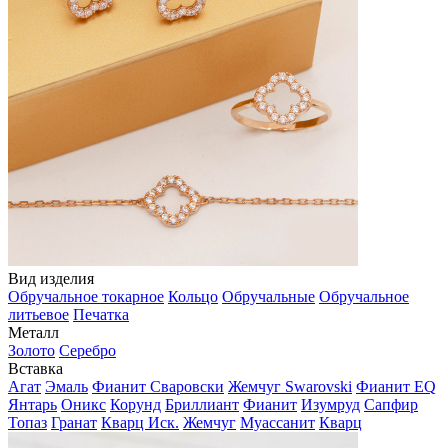
Вид изделия
Обручальное токарное
Кольцо
Обручальные
Обручальное
литьевое
Печатка
Металл
Золото
Серебро
Вставка
Агат
Эмаль
Фианит Сваровски
Жемчуг Swarovski
Фианит EQ
Янтарь
Оникс
Корунд
Бриллиант
Фианит
Изумруд
Сапфир
Топаз
Гранат
Кварц Иск.
Жемчуг
Муассанит
Кварц