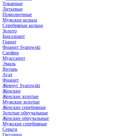
Токарные
Литьевые
Помолвочные
Мужские кольца
Серебряные кольца
Золото
Бриллиант
Гранат
Фианит Svarowski
Сапфир
Муассанит
Эмаль
Янтарь
Агат
Фианит
Жемчуг Svarowski
Женские
Женские золотые
Мужские золотые
Женские серебряные
Золотые обручальные
Женские обручальные
Мужские серебряные
Серьги
Гвоздики