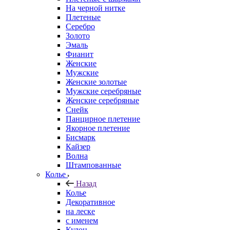
На черной нитке
Плетеные
Серебро
Золото
Эмаль
Фианит
Женские
Мужские
Женские золотые
Мужские серебряные
Женские серебряные
Снейк
Панцирное плетение
Якорное плетение
Бисмарк
Кайзер
Волна
Штампованные
Колье
Назад
Колье
Декоративное
на леске
с именем
Кулон