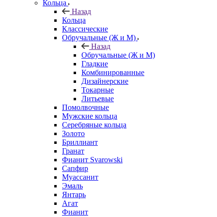
Кольца
Назад
Кольца
Классические
Обручальные (Ж и М)
Назад
Обручальные (Ж и М)
Гладкие
Комбинированные
Дизайнерские
Токарные
Литьевые
Помолвочные
Мужские кольца
Серебряные кольца
Золото
Бриллиант
Гранат
Фианит Svarowski
Сапфир
Муассанит
Эмаль
Янтарь
Агат
Фианит