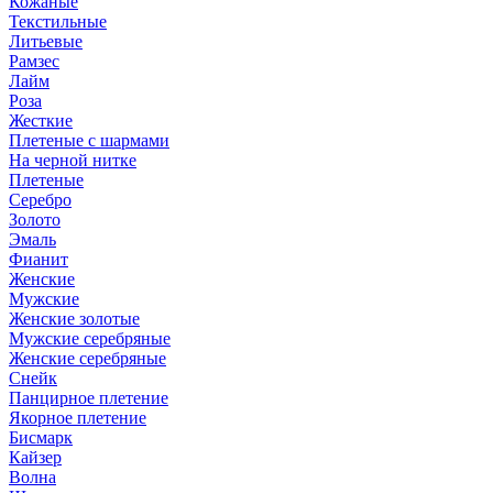
Кожаные
Текстильные
Литьевые
Рамзес
Лайм
Роза
Жесткие
Плетеные с шармами
На черной нитке
Плетеные
Серебро
Золото
Эмаль
Фианит
Женские
Мужские
Женские золотые
Мужские серебряные
Женские серебряные
Снейк
Панцирное плетение
Якорное плетение
Бисмарк
Кайзер
Волна