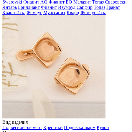
Swarovski
Фианит AQ
Фианит EQ
Малахит
Топаз Сваровски
Янтарь
Бриллиант
Фианит
Изумруд
Сапфир
Топаз
Гранат
Кварц Иск.
Жемчуг
Муассанит
Кварц
Жемчуг Иск.
Вид изделия
Подвесной элемент
Крестики
Подвеска-шарм
Кулон