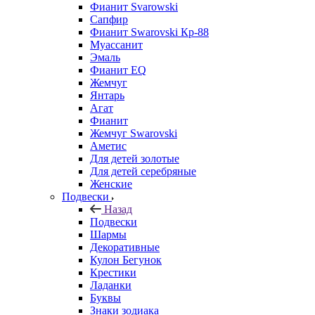
Фианит Svarowski
Сапфир
Фианит Swarovski Кр-88
Муассанит
Эмаль
Фианит EQ
Жемчуг
Янтарь
Агат
Фианит
Жемчуг Swarovski
Аметис
Для детей золотые
Для детей серебряные
Женские
Подвески
Назад
Подвески
Шармы
Декоративные
Кулон Бегунок
Крестики
Ладанки
Буквы
Знаки зодиака