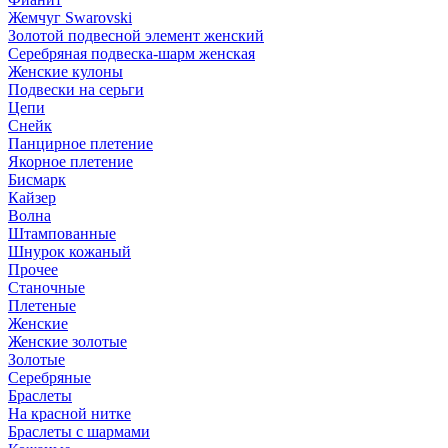
Жемчуг Swarovski
Золотой подвесной элемент женcкий
Серебряная подвеска-шарм женская
Женские кулоны
Подвески на серьги
Цепи
Снейк
Панцирное плетение
Якорное плетение
Бисмарк
Кайзер
Волна
Штампованные
Шнурок кожаный
Прочее
Станочные
Плетеные
Женские
Женские золотые
Золотые
Серебряные
Браслеты
На красной нитке
Браслеты с шармами