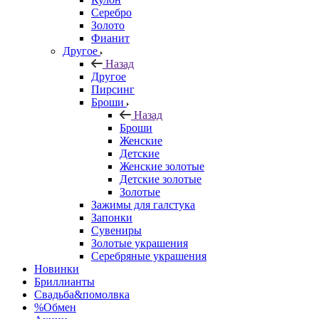
Серебро
Золото
Фианит
Другое
Назад
Другое
Пирсинг
Броши
Назад
Броши
Женские
Детские
Женские золотые
Детские золотые
Золотые
Зажимы для галстука
Запонки
Сувениры
Золотые украшения
Серебряные украшения
Новинки
Бриллианты
Свадьба&помолвка
%Обмен