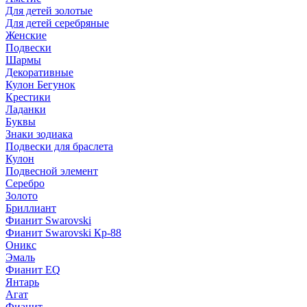
Для детей золотые
Для детей серебряные
Женские
Подвески
Шармы
Декоративные
Кулон Бегунок
Крестики
Ладанки
Буквы
Знаки зодиака
Подвески для браслета
Кулон
Подвесной элемент
Серебро
Золото
Бриллиант
Фианит Swarovski
Фианит Swarovski Кр-88
Оникс
Эмаль
Фианит EQ
Янтарь
Агат
Фианит