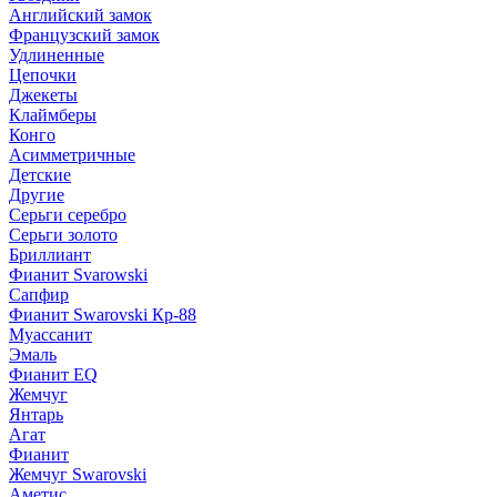
Английский замок
Французский замок
Удлиненные
Цепочки
Джекеты
Клаймберы
Конго
Асимметричные
Детские
Другие
Серьги серебро
Серьги золото
Бриллиант
Фианит Svarowski
Сапфир
Фианит Swarovski Кр-88
Муассанит
Эмаль
Фианит EQ
Жемчуг
Янтарь
Агат
Фианит
Жемчуг Swarovski
Аметис