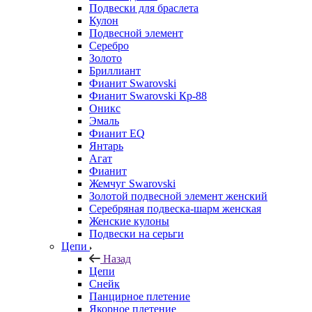
Подвески для браслета
Кулон
Подвесной элемент
Серебро
Золото
Бриллиант
Фианит Swarovski
Фианит Swarovski Кр-88
Оникс
Эмаль
Фианит EQ
Янтарь
Агат
Фианит
Жемчуг Swarovski
Золотой подвесной элемент женcкий
Серебряная подвеска-шарм женская
Женские кулоны
Подвески на серьги
Цепи
Назад
Цепи
Снейк
Панцирное плетение
Якорное плетение