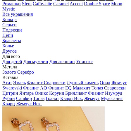
Ромашки
Sfera
Caffe-latte
Caramel
Accent
Double Space
Moon
Mystic
Все украшения
Кольца
Серьги
Подвески
Цепи
Браслеты
Колье
Другое
Для кого
Для детей
Для мужчин
Для женщин
Унисекс
Металл
Золото
Серебро
Вставка
Агат
Эмаль
Фианит Сваровски
Лунный камень
Опал
Жемчуг
Swarovski
Фианит AQ
Фианит EQ
Малахит
Топаз Сваровски
Цитрин
Янтарь
Оникс
Корунд
Бриллиант
Фианит
Изумруд
Рубин
Сапфир
Топаз
Гранат
Кварц Иск.
Жемчуг
Муассанит
Кварц
Жемчуг Иск.