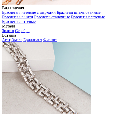
Вид изделия
Браслеты плетеные с шармами
Браслеты штампованные
Браслеты на нити
Браслеты станочные
Браслеты плетеные
Браслеты литьевые
Металл
Золото
Серебро
Вставка
Агат
Эмаль
Бриллиант
Фианит