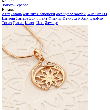
Металл
Золото
Серебро
Вставка
Агат
Эмаль
Фианит Сваровски
Жемчуг Swarovski
Фианит EQ
Цитрин
Янтарь
Бриллиант
Фианит
Изумруд
Рубин
Сапфир
Топаз
Гранат
Кварц Иск.
Жемчуг