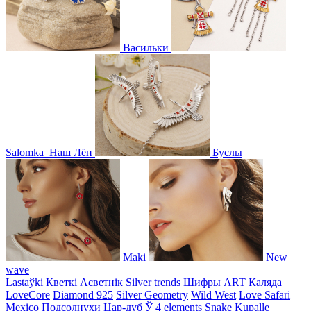
Васильки
Salomka
Наш Лён
Буслы
Maki
New
wave
Lastaўki
Кветкі
Асветнiк
Silver trends
Шифры
ART
Каляда
LoveCore
Diamond 925
Silver Geometry
Wild West
Love Safari
Mexico
Подсолнухи
Цар-дуб
Ў
4 elements
Snake
Kupalle