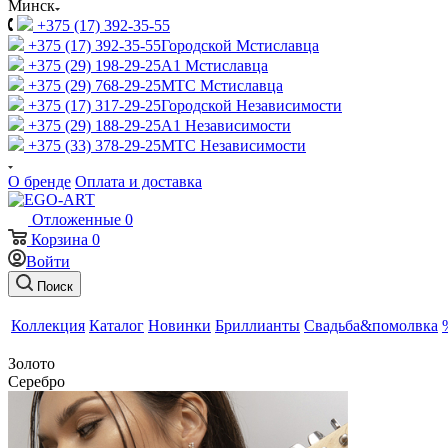
Минск
+375 (17) 392-35-55
+375 (17) 392-35-55
Городской Мстиславца
+375 (29) 198-29-25
A1 Мстиславца
+375 (29) 768-29-25
МТС Мстиславца
+375 (17) 317-29-25
Городской Независимости
+375 (29) 188-29-25
A1 Независимости
+375 (33) 378-29-25
МТС Независимости
О бренде
Оплата и доставка
Отложенные
0
Корзина
0
Войти
Поиск
Коллекция
Каталог
Новинки
Бриллианты
Свадьба&помолвка
Золото
Серебро