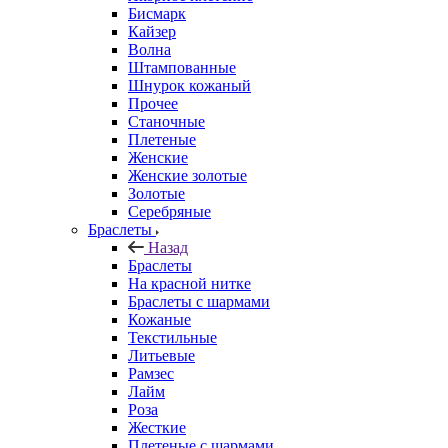
Бисмарк
Кайзер
Волна
Штампованные
Шнурок кожаный
Прочее
Станочные
Плетеные
Женские
Женские золотые
Золотые
Серебряные
Браслеты
Назад
Браслеты
На красной нитке
Браслеты с шармами
Кожаные
Текстильные
Литьевые
Рамзес
Лайм
Роза
Жесткие
Плетеные с шармами