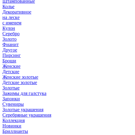
Штампованные
Колье
Декоративное
на леске
с именем
Кулон
Серебро
Золото
Фианит
Другое
Пирсинг
Броши
Женские
Детские
Женские золотые
Детские золотые
Золотые
Зажимы для галстука
Запонки
Сувениры
Золотые украшения
Серебряные украшения
Коллекция
Новинки
Бриллианты