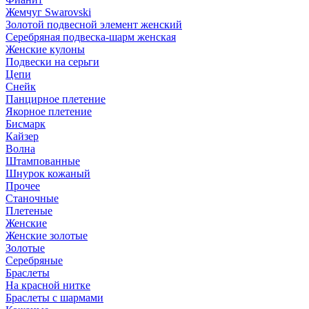
Жемчуг Swarovski
Золотой подвесной элемент женcкий
Серебряная подвеска-шарм женская
Женские кулоны
Подвески на серьги
Цепи
Снейк
Панцирное плетение
Якорное плетение
Бисмарк
Кайзер
Волна
Штампованные
Шнурок кожаный
Прочее
Станочные
Плетеные
Женские
Женские золотые
Золотые
Серебряные
Браслеты
На красной нитке
Браслеты с шармами