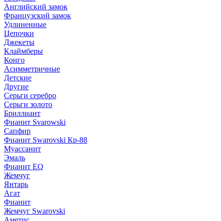
Английский замок
Французский замок
Удлиненные
Цепочки
Джекеты
Клаймберы
Конго
Асимметричные
Детские
Другие
Серьги серебро
Серьги золото
Бриллиант
Фианит Svarowski
Сапфир
Фианит Swarovski Кр-88
Муассанит
Эмаль
Фианит EQ
Жемчуг
Янтарь
Агат
Фианит
Жемчуг Swarovski
Аметис