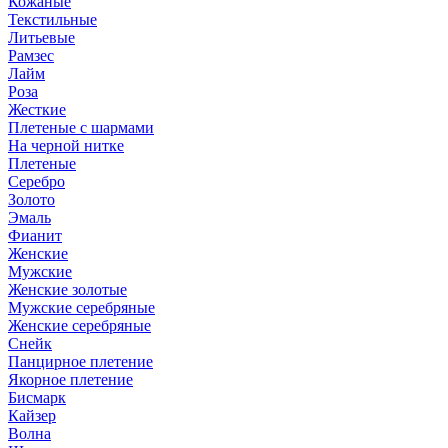
Кожаные
Текстильные
Литьевые
Рамзес
Лайм
Роза
Жесткие
Плетеные с шармами
На черной нитке
Плетеные
Серебро
Золото
Эмаль
Фианит
Женские
Мужские
Женские золотые
Мужские серебряные
Женские серебряные
Снейк
Панцирное плетение
Якорное плетение
Бисмарк
Кайзер
Волна