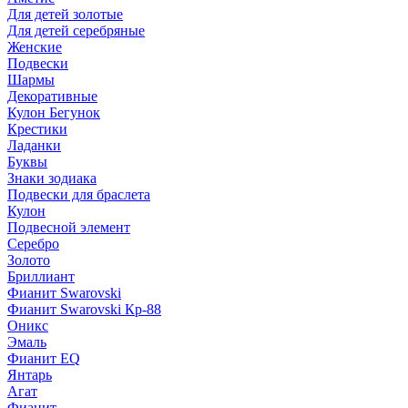
Для детей золотые
Для детей серебряные
Женские
Подвески
Шармы
Декоративные
Кулон Бегунок
Крестики
Ладанки
Буквы
Знаки зодиака
Подвески для браслета
Кулон
Подвесной элемент
Серебро
Золото
Бриллиант
Фианит Swarovski
Фианит Swarovski Кр-88
Оникс
Эмаль
Фианит EQ
Янтарь
Агат
Фианит