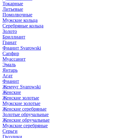
Токарные
Литьевые
Помолвочные
Мужские кольца
Серебряные кольца
Золото
Бриллиант
Гранат
Фианит Svarowski
Сапфир
Муассанит
Эмаль
Янтарь
Агат
Фианит
Жемчуг Svarowski
Женские
Женские золотые
Мужские золотые
Женские серебряные
Золотые обручальные
Женские обручальные
Мужские серебряные
Серьги
Гвоздики